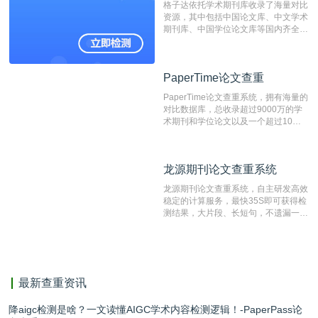
格子达依托学术期刊库收录了海量对比
测时注意填写第一作者,才能排除已发
资源，其中包括中国论文库、中文学术
表文献复制比。（限制字符数1万）
期刊库、中国学位论文库等国内齐全的
论文库以及数亿级网络资源，同时本地
资源库以每月100万篇的速度增加，是
目前中文文献资源涵盖全面的论文检测
PaperTime论文查重
PaperTime论文查重
系统，可检测中文、英文两种语言的论
文文本。
PaperTime论文查重系统，拥有海量的
对比数据库，总收录超过9000万的学
术期刊和学位论文以及一个超过10亿
数量的互联网网页数据库组成，保证了
比对源的专业性和广泛性。采用多级指
纹对比技术结合深度语义发掘识别比
龙源期刊论文查重系统
龙源期刊论文查重系统
对，利用指纹索引快速而精准地在云检
测服务部署的论文数据资源库中找到所
龙源期刊论文查重系统，自主研发高效
有相似的片段，该项技术检测速度快、
稳定的计算服务，最快35S即可获得检
准确率高，市场反映良好。
测结果，大片段、长短句，不遗漏一处
相似，区分论文中的正确引用参考文
献。
最新查重资讯
降aigc检测是啥？一文读懂AIGC学术内容检测逻辑！-PaperPass论