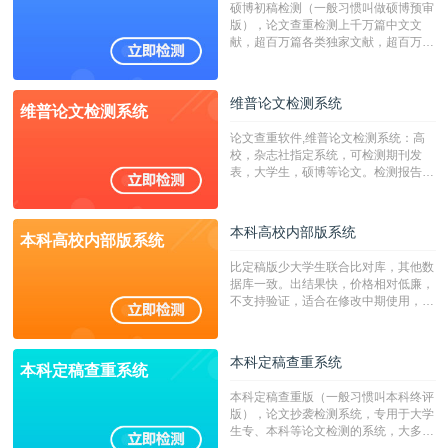
硕博初稿检测（一般习惯叫做硕博预审
版），论文查重检测上千万篇中文文
献，超百万篇各类独家文献，超百万港
澳台地区学术文献过千万篇英文文献资
源，数亿个中英文互联网资源是全国高
校用来检测硕博论文的系统，检测范围
维普论文检测系统
维普论文检测系统
广，数据来源真实，检测算法合理!本
系统含有（学术库与源码库）。（限制
论文查重软件,维普论文检测系统：高
字符数30万）
校，杂志社指定系统，可检测期刊发
表，大学生，硕博等论文。检测报告支
持PDF、网页格式，性价比高！
本科高校内部版系统
本科高校内部版系统
比定稿版少大学生联合比对库，其他数
据库一致。出结果快，价格相对低廉，
不支持验证，适合在修改中期使用，定
稿推荐PMLC。——不支持验证！！！
本科定稿查重系统
本科定稿查重系统
本科定稿查重版（一般习惯叫本科终评
版），论文抄袭检测系统，专用于大学
生专、本科等论文检测的系统，大多数
专、本科院校使用此检测系统。（限制