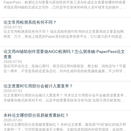
PaperPass：检测论文AI查重与原创性的可靠工具AI生成论文查重有哪些特殊要
求现在用AI辅助完成论文写作，已经是学生群体和科研人员中很常见的操作，不
管是搭建论文框架、梳理研究逻辑还是润色语言，不少人都会借助AI提高效率。
但很多人忽略了，AI生成的内容天生带有重复风险——训练AI的数据集本身就包
论文常用检测系统有何不同？
含大量已公开的学术内容、网络原创内容，AI输出内容时很容易无意识拼接出重
复片
2026-07-01
论文常用检测系统有何不同？ 现在高校和期刊常用的论文查重系统主要是知网、
维普、万方，再加上熟悉的Paper系列的这类初查平台，它们最大的不同就是数
据库大小、算法严格度和适用场景，弄明白区别你就不会乱花冤枉钱也不会被初
查数值误导。知网（CNKI）是学校定稿检测的绝对主流。本科用PMLC，含大学
论文用AI辅助创作需要做AIGC检测吗？怎么测准确-PaperPass论文
生联合比对库，能比历届学长论文，硕博用VIP/TMLC，含学术论文联合比对
库，期刊投稿用AMLMC/SML
查重
2026-07-01
现在写毕业论文、投核心期刊，谁没试过用AI搭框架、整文献、润色语句？可最
近一两年，不管是高校还是杂志社，对AI生成内容的核查越收越紧，不少同学投
出去的文章直接因为AIGC占比过高被打回，还有人毕设差点因为这个过不了，
真的太亏。提前做AIGC检测，已经成了很多过来人交稿前必做的一步。为什么
论文查重时引用部分会被计入重复率？
AIGC检测成了论文答辩投稿前的必备项？可能还有不少人觉得，我就用AI搭了个
框架，内容都是自己写的，至于做AIG
2026-07-01
论文查重时引用部分会被计入重复率？ 学术论文引用部分会不会被算进重复率，
关键看你格式标得对不对，以及学校查重系统有没有勾选“去除引用文献复制
比”。如果格式完全规范，如正文引用句尾紧跟半角上标[1]，文末“参考文献”四字
独占一行，每条文献用[1][2]方括号编号、与正文一一对应，著录项符合GB/T
本科论文哪些部分容易被查重标红？
7714（作者、题名、刊名、年、卷期、页码齐全，标点用半角）；查重系统识别
成功后通常把这段标为引用，
2026-07-01
本科论文哪些部分容易被查重标红？ 本科论文查重，最容易“中招“标红的地方帮
大家捋一下，可对照着改能省不少事哈。文献综述和国内外研究现状，这块绝对