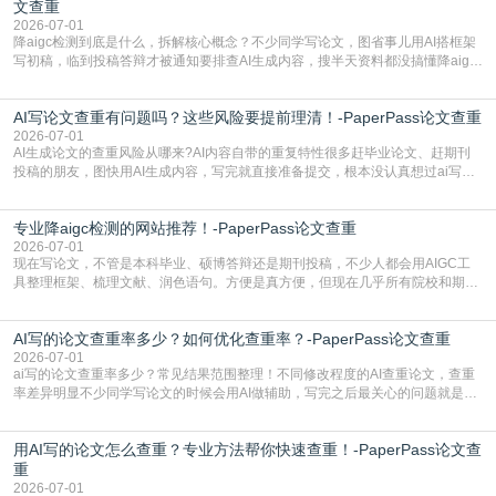
文查重
2026-07-01
降aigc检测到底是什么，拆解核心概念？不少同学写论文，图省事儿用AI搭框架
写初稿，临到投稿答辩才被通知要排查AI生成内容，搜半天资料都没搞懂降aigc
检测是啥，还容易把它和普通论文查重混为一谈，最后踩了坑，耽误了进度。哪
怕是已经入行的科研人员，不少人也搞不清降aigc检测是啥，对相关要求摸不
AI写论文查重有问题吗？这些风险要提前理清！-PaperPass论文查重
准。其实，降aigc检测是伴随AIGC工具在学术领域普及诞生的新需求，核心是为
了满足现在高校、期刊对AI生
2026-07-01
AI生成论文的查重风险从哪来?AI内容自带的重复特性很多赶毕业论文、赶期刊
投稿的朋友，图快用AI生成内容，写完就直接准备提交，根本没认真想过ai写论
文查重有问题吗这个问题，直到出了问题才追悔莫及。其实AI生成内容本身，就
自带不可忽视的查重风险。AI训练依赖海量公开的文本数据，生成内容本质是基
专业降aigc检测的网站推荐！-PaperPass论文查重
于训练数据的概率拼接，不是从零开始的原创创作。生成过程中，很容易复用已
有的高频公共表述，甚至直接拼接已经公开
2026-07-01
现在写论文，不管是本科毕业、硕博答辩还是期刊投稿，不少人都会用AIGC工
具整理框架、梳理文献、润色语句。方便是真方便，但现在几乎所有院校和期刊
都要求排查论文中的AIGC生成内容，不符合规范的直接打回修改。自己瞎改三
五遍还是过不了预检测的大有人在，这时候，找到靠谱的降AIGC检测率的网
AI写的论文查重率多少？如何优化查重率？-PaperPass论文查重
站，就能少走好多弯路。PaperPass：守护学术原创性的智能伙伴AIGC生成内
容的学术合规痛点去年帮一个本科师弟改
2026-07-01
ai写的论文查重率多少？常见结果范围整理！不同修改程度的AI查重论文，查重
率差异明显不少同学写论文的时候会用AI做辅助，写完之后最关心的问题就是ai
写的论文查重率多少。很多人误以为AI生成的内容都是全新的，不会出现重复，
实际情况和大家想的不太一样。AI训练依赖海量公开学术文献、网络内容，生成
用AI写的论文怎么查重？专业方法帮你快速查重！-PaperPass论文查
内容本质是按照语义概率拼接已有内容，很容易和已发布的作品撞重复，甚至会
直接引用整段已有内容，所以查重率偏高是
重
2026-07-01