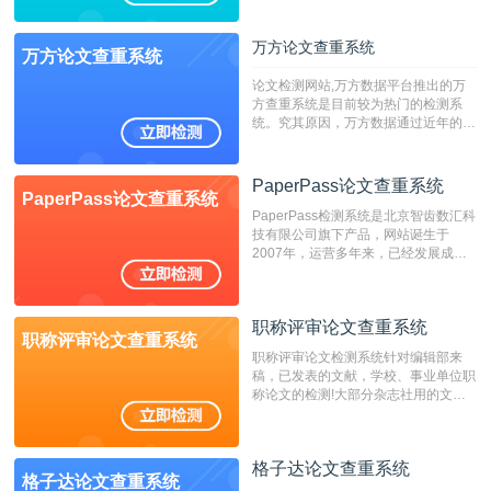
字符数6万）
万方论文查重系统
万方论文查重系统
论文检测网站,万方数据平台推出的万
方查重系统是目前较为热门的检测系
统。究其原因，万方数据通过近年的发
展，在高校中也确立了自己的相应地
位，特别是部分高校直接将其视为毕业
检测系统，其真实性和权威性无可厚
PaperPass论文查重系统
PaperPass论文查重系统
非。其次，相对于知网而言，万方检测
PaperPass检测系统是北京智齿数汇科
费用少，上手容易，是学生初次论文查
技有限公司旗下产品，网站诞生于
重的推荐系统。
2007年，运营多年来，已经发展成为
国内可信赖的中文原创性检查和预防剽
窃的在线网站。 系统采用自主研发的
动态指纹越级扫描检测技术，该项技术
职称评审论文查重系统
检测速度快、精度高，市场反映良好。
职称评审论文查重系统
职称评审论文检测系统针对编辑部来
稿，已发表的文献，学校、事业单位职
称论文的检测!大部分杂志社用的文献
抄袭检测系统。可检测抄袭与剽窃、伪
造、篡改、不当署名、一稿多投等学术
不端文献，学术不端论文查重可供期刊
格子达论文查重系统
编辑部检测来稿和已发表的文献,检测
格子达论文查重系统
结果和杂志社一致,已发表过的文章检