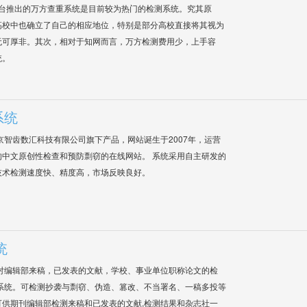
平台推出的万方查重系统是目前较为热门的检测系统。究其原
高校中也确立了自己的相应地位，特别是部分高校直接将其视为
无可厚非。其次，相对于知网而言，万方检测费用少，上手容
统。
系统
是北京智齿数汇科技有限公司旗下产品，网站诞生于2007年，运营
中文原创性检查和预防剽窃的在线网站。 系统采用自主研发的
技术检测速度快、精度高，市场反映良好。
统
对编辑部来稿，已发表的文献，学校、事业单位职称论文的检
系统。可检测抄袭与剽窃、伪造、篡改、不当署名、一稿多投等
供期刊编辑部检测来稿和已发表的文献,检测结果和杂志社一