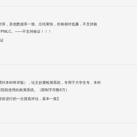
对库，其他数据库一致。出结果快，价格相对低廉，不支持验
PMLC。——不支持验证！！！
验证
惯叫本科终评版），论文抄袭检测系统，专用于大学生专、本科
科院校使用此检测系统。（限制字符数6万）
校前进行的一次摸底评估，基本一致】