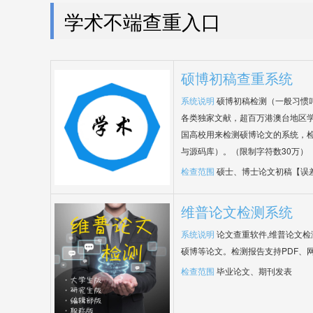
学术不端查重入口
硕博初稿查重系统
系统说明
硕博初稿检测（一般习惯
各类独家文献，超百万港澳台地区
国高校用来检测硕博论文的系统，检
与源码库）。（限制字符数30万）
检查范围
硕士、博士论文初稿【误
维普论文检测系统
系统说明
论文查重软件,维普论文
硕博等论文。检测报告支持PDF、
检查范围
毕业论文、期刊发表