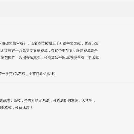
叫做硕博预审版），论文查重检测上千万篇中文文献，超百万篇
学术文献过千万篇英文文献资源，数亿个中英文互联网资源是全
测范围广，数据来源真实，检测算法合理!本系统含有（学术库
差一般在3%左右，不支持真伪验证】
检测系统：高校，杂志社指定系统，可检测期刊发表，大学生，
网页格式，性价比高！