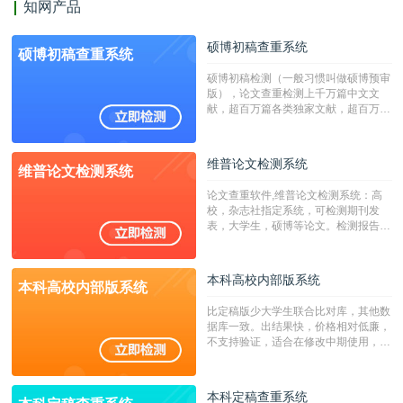
知网产品
硕博初稿查重系统
硕博初稿查重系统
硕博初稿检测（一般习惯叫做硕博预审
版），论文查重检测上千万篇中文文
献，超百万篇各类独家文献，超百万港
澳台地区学术文献过千万篇英文文献资
源，数亿个中英文互联网资源是全国高
校用来检测硕博论文的系统，检测范围
维普论文检测系统
维普论文检测系统
广，数据来源真实，检测算法合理!本
系统含有（学术库与源码库）。（限制
论文查重软件,维普论文检测系统：高
字符数30万）
校，杂志社指定系统，可检测期刊发
表，大学生，硕博等论文。检测报告支
持PDF、网页格式，性价比高！
本科高校内部版系统
本科高校内部版系统
比定稿版少大学生联合比对库，其他数
据库一致。出结果快，价格相对低廉，
不支持验证，适合在修改中期使用，定
稿推荐PMLC。——不支持验证！！！
本科定稿查重系统