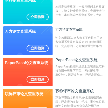
本科定稿查重系统
本科定稿查重版（一般习惯叫本科终评
版），论文抄袭检测系统，专用于大学
生专、本科等论文检测的系统，大多数
专、本科院校使用此检测系统。（限制
字符数6万）
万方论文查重系统
万方论文查重系统
论文检测网站,万方数据平台推出的万
方查重系统是目前较为热门的检测系
统。究其原因，万方数据通过近年的发
展，在高校中也确立了自己的相应地
位，特别是部分高校直接将其视为毕业
检测系统，其真实性和权威性无可厚
PaperPass论文查重系统
PaperPass论文查重系统
非。其次，相对于知网而言，万方检测
PaperPass检测系统是北京智齿数汇科
费用少，上手容易，是学生初次论文查
技有限公司旗下产品，网站诞生于
重的推荐系统。
2007年，运营多年来，已经发展成为
国内可信赖的中文原创性检查和预防剽
窃的在线网站。 系统采用自主研发的
动态指纹越级扫描检测技术，该项技术
职称评审论文查重系统
检测速度快、精度高，市场反映良好。
职称评审论文查重系统
职称评审论文检测系统针对编辑部来
稿，已发表的文献，学校、事业单位职
称论文的检测!大部分杂志社用的文献