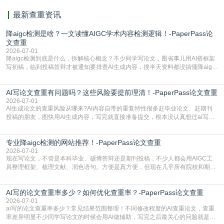
最新查重资讯
降aigc检测是啥？一文读懂AIGC学术内容检测逻辑！-PaperPass论
文查重
2026-07-01
降aigc检测到底是什么，拆解核心概念？不少同学写论文，图省事儿用AI搭框架
写初稿，临到投稿答辩才被通知要排查AI生成内容，搜半天资料都没搞懂降aigc
检测是啥，还容易把它和普通论文查重混为一谈，最后踩了坑，耽误了进度。哪
怕是已经入行的科研人员，不少人也搞不清降aigc检测是啥，对相关要求摸不
AI写论文查重有问题吗？这些风险要提前理清！-PaperPass论文查重
准。其实，降aigc检测是伴随AIGC工具在学术领域普及诞生的新需求，核心是为
了满足现在高校、期刊对AI生
2026-07-01
AI生成论文的查重风险从哪来?AI内容自带的重复特性很多赶毕业论文、赶期刊
投稿的朋友，图快用AI生成内容，写完就直接准备提交，根本没认真想过ai写论
文查重有问题吗这个问题，直到出了问题才追悔莫及。其实AI生成内容本身，就
自带不可忽视的查重风险。AI训练依赖海量公开的文本数据，生成内容本质是基
专业降aigc检测的网站推荐！-PaperPass论文查重
于训练数据的概率拼接，不是从零开始的原创创作。生成过程中，很容易复用已
有的高频公共表述，甚至直接拼接已经公开
2026-07-01
现在写论文，不管是本科毕业、硕博答辩还是期刊投稿，不少人都会用AIGC工
具整理框架、梳理文献、润色语句。方便是真方便，但现在几乎所有院校和期刊
都要求排查论文中的AIGC生成内容，不符合规范的直接打回修改。自己瞎改三
五遍还是过不了预检测的大有人在，这时候，找到靠谱的降AIGC检测率的网
AI写的论文查重率多少？如何优化查重率？-PaperPass论文查重
站，就能少走好多弯路。PaperPass：守护学术原创性的智能伙伴AIGC生成内
容的学术合规痛点去年帮一个本科师弟改
2026-07-01
ai写的论文查重率多少？常见结果范围整理！不同修改程度的AI查重论文，查重
率差异明显不少同学写论文的时候会用AI做辅助，写完之后最关心的问题就是ai