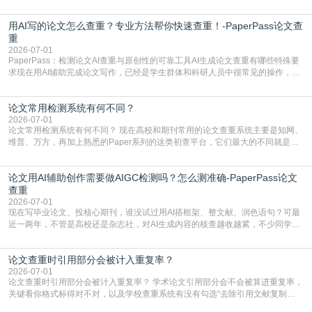
写的论文查重率多少。很多人误以为AI生成的内容都是全新的，不会出现重复，
实际情况和大家想的不太一样。AI训练依赖海量公开学术文献、网络内容，生成
用AI写的论文怎么查重？专业方法帮你快速查重！-PaperPass论文查
内容本质是按照语义概率拼接已有内容，很容易和已发布的作品撞重复，甚至会
直接引用整段已有内容，所以查重率偏高是
重
2026-07-01
PaperPass：检测论文AI查重与原创性的可靠工具AI生成论文查重有哪些特殊要
求现在用AI辅助完成论文写作，已经是学生群体和科研人员中很常见的操作，不
管是搭建论文框架、梳理研究逻辑还是润色语言，不少人都会借助AI提高效率。
但很多人忽略了，AI生成的内容天生带有重复风险——训练AI的数据集本身就包
论文常用检测系统有何不同？
含大量已公开的学术内容、网络原创内容，AI输出内容时很容易无意识拼接出重
复片
2026-07-01
论文常用检测系统有何不同？ 现在高校和期刊常用的论文查重系统主要是知网、
维普、万方，再加上熟悉的Paper系列的这类初查平台，它们最大的不同就是数
据库大小、算法严格度和适用场景，弄明白区别你就不会乱花冤枉钱也不会被初
查数值误导。知网（CNKI）是学校定稿检测的绝对主流。本科用PMLC，含大学
论文用AI辅助创作需要做AIGC检测吗？怎么测准确-PaperPass论文
生联合比对库，能比历届学长论文，硕博用VIP/TMLC，含学术论文联合比对
库，期刊投稿用AMLMC/SML
查重
2026-07-01
现在写毕业论文、投核心期刊，谁没试过用AI搭框架、整文献、润色语句？可最
近一两年，不管是高校还是杂志社，对AI生成内容的核查越收越紧，不少同学投
出去的文章直接因为AIGC占比过高被打回，还有人毕设差点因为这个过不了，
真的太亏。提前做AIGC检测，已经成了很多过来人交稿前必做的一步。为什么
论文查重时引用部分会被计入重复率？
AIGC检测成了论文答辩投稿前的必备项？可能还有不少人觉得，我就用AI搭了个
框架，内容都是自己写的，至于做AIG
2026-07-01
论文查重时引用部分会被计入重复率？ 学术论文引用部分会不会被算进重复率，
关键看你格式标得对不对，以及学校查重系统有没有勾选“去除引用文献复制
比”。如果格式完全规范，如正文引用句尾紧跟半角上标[1]，文末“参考文献”四字