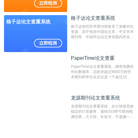
抄袭检测系统。可检测抄袭与剽窃、伪
造、篡改、不当署名、一稿多投等学术
不端文献，学术不端论文查重可供期刊
格子达论文查重系统
编辑部检测来稿和已发表的文献,检测
格子达论文查重系统
结果和杂志社一致,已发表过的文章检
格子达依托学术期刊库收录了海量对比
测时注意填写第一作者,才能排除已发
资源，其中包括中国论文库、中文学术
表文献复制比。（限制字符数1万）
期刊库、中国学位论文库等国内齐全的
论文库以及数亿级网络资源，同时本地
资源库以每月100万篇的速度增加，是
目前中文文献资源涵盖全面的论文检测
PaperTime论文查重
PaperTime论文查重
系统，可检测中文、英文两种语言的论
文文本。
PaperTime论文查重系统，拥有海量的
对比数据库，总收录超过9000万的学
术期刊和学位论文以及一个超过10亿
数量的互联网网页数据库组成，保证了
比对源的专业性和广泛性。采用多级指
纹对比技术结合深度语义发掘识别比
龙源期刊论文查重系统
龙源期刊论文查重系统
对，利用指纹索引快速而精准地在云检
测服务部署的论文数据资源库中找到所
龙源期刊论文查重系统，自主研发高效
有相似的片段，该项技术检测速度快、
稳定的计算服务，最快35S即可获得检
准确率高，市场反映良好。
测结果，大片段、长短句，不遗漏一处
相似，区分论文中的正确引用参考文
献。