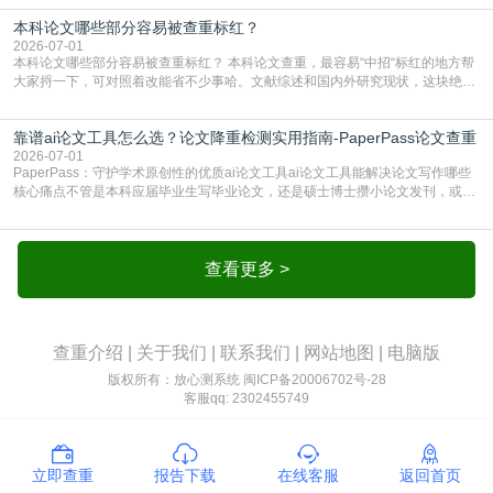
独占一行，每条文献用[1][2]方括号编号、与正文一一对应，著录项符合GB/T
本科论文哪些部分容易被查重标红？
7714（作者、题名、刊名、年、卷期、页码齐全，标点用半角）；查重系统识别
成功后通常把这段标为引用，
2026-07-01
本科论文哪些部分容易被查重标红？ 本科论文查重，最容易“中招“标红的地方帮
大家捋一下，可对照着改能省不少事哈。文献综述和国内外研究现状，这块绝对
的重灾区。你介绍前人研究了啥、某个理论是谁提的，课本和往届论文里都有近
乎一模一样的话，你要是直接复制百度百科、教材或别人写好的综述段落，系统
靠谱ai论文工具怎么选？论文降重检测实用指南-PaperPass论文查重
一抓一个准，整段飘红。研究背景、意义和方法描述也是不可避免，比如“本文采
用问卷调查法““运用SPSS软件进行数据分
2026-07-01
PaperPass：守护学术原创性的优质ai论文工具ai论文工具能解决论文写作哪些
核心痛点不管是本科应届毕业生写毕业论文，还是硕士博士攒小论文发刊，或是
科研人员整理课题成果，都绕不开重复率核查、内容优化这两大难关。以前全靠
自己逐句读逐句改，熬好几个大夜不说，还经常改不到点上，交上去才发现重复
率超标，再返工太折腾。现在有了成熟的ai论文工具，这些痛点基本都能高效解
决。靠谱的ai论文工具，不止能帮你梳
查看更多 >
查重介绍
|
关于我们
|
联系我们
|
网站地图
|
电脑版
版权所有：放心测系统
闽ICP备20006702号-28
客服qq: 2302455749
立即查重
报告下载
在线客服
返回首页