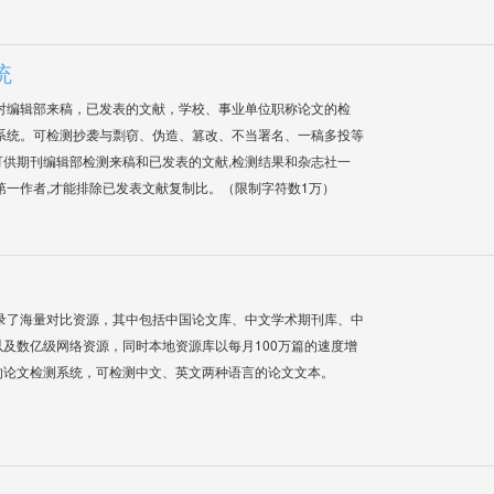
统
对编辑部来稿，已发表的文献，学校、事业单位职称论文的检
系统。可检测抄袭与剽窃、伪造、篡改、不当署名、一稿多投等
供期刊编辑部检测来稿和已发表的文献,检测结果和杂志社一
第一作者,才能排除已发表文献复制比。（限制字符数1万）
录了海量对比资源，其中包括中国论文库、中文学术期刊库、中
及数亿级网络资源，同时本地资源库以每月100万篇的速度增
的论文检测系统，可检测中文、英文两种语言的论文文本。