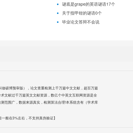
谜底是grape的英语谜语17个
关于指甲钳的谜语0个
毕业论文答辩不会说
叫做硕博预审版），论文查重检测上千万篇中文文献，超百万篇
学术文献过千万篇英文文献资源，数亿个中英文互联网资源是全
测范围广，数据来源真实，检测算法合理!本系统含有（学术库
差一般在3%左右，不支持真伪验证】