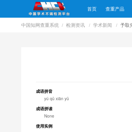
首页
查重产品
中国知网查重系统
检测资讯
学术新闻
予取
/
/
/
成语拼音
yú qǔ xiān yǔ
成语拼读
None
使用实例