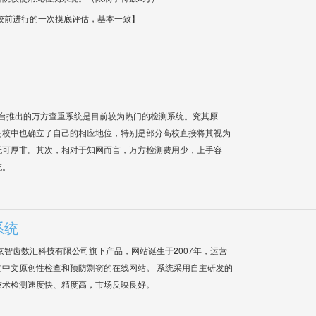
校前进行的一次摸底评估，基本一致】
平台推出的万方查重系统是目前较为热门的检测系统。究其原
高校中也确立了自己的相应地位，特别是部分高校直接将其视为
无可厚非。其次，相对于知网而言，万方检测费用少，上手容
统。
系统
是北京智齿数汇科技有限公司旗下产品，网站诞生于2007年，运营
中文原创性检查和预防剽窃的在线网站。 系统采用自主研发的
技术检测速度快、精度高，市场反映良好。