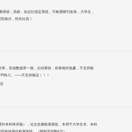
检测系统：高校，杂志社指定系统，可检测期刊发表，大学生，
网页格式，性价比高！
对库，其他数据库一致。出结果快，价格相对低廉，不支持验
PMLC。——不支持验证！！！
验证
惯叫本科终评版），论文抄袭检测系统，专用于大学生专、本科
科院校使用此检测系统。（限制字符数6万）