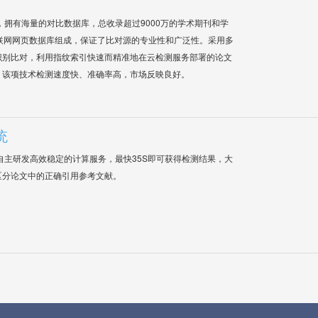
系统，拥有海量的对比数据库，总收录超过9000万的学术期刊和学
联网网页数据库组成，保证了比对源的专业性和广泛性。采用多
识别比对，利用指纹索引快速而精准地在云检测服务部署的论文
，该项技术检测速度快、准确率高，市场反映良好。
统
自主研发高效稳定的计算服务，最快35S即可获得检测结果，大
区分论文中的正确引用参考文献。