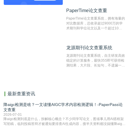
资源库以每月100万篇的速度增加，是
目前中文文献资源涵盖全面的论文检测
PaperTime论文查重
PaperTime论文查重
系统，可检测中文、英文两种语言的论
文文本。
PaperTime论文查重系统，拥有海量的
对比数据库，总收录超过9000万的学
术期刊和学位论文以及一个超过10亿
数量的互联网网页数据库组成，保证了
比对源的专业性和广泛性。采用多级指
纹对比技术结合深度语义发掘识别比
龙源期刊论文查重系统
龙源期刊论文查重系统
对，利用指纹索引快速而精准地在云检
测服务部署的论文数据资源库中找到所
龙源期刊论文查重系统，自主研发高效
有相似的片段，该项技术检测速度快、
稳定的计算服务，最快35S即可获得检
准确率高，市场反映良好。
测结果，大片段、长短句，不遗漏一处
相似，区分论文中的正确引用参考文
献。
最新查重资讯
降aigc检测是啥？一文读懂AIGC学术内容检测逻辑！-PaperPass论
文查重
2026-07-01
降aigc检测到底是什么，拆解核心概念？不少同学写论文，图省事儿用AI搭框架
写初稿，临到投稿答辩才被通知要排查AI生成内容，搜半天资料都没搞懂降aigc
检测是啥，还容易把它和普通论文查重混为一谈，最后踩了坑，耽误了进度。哪