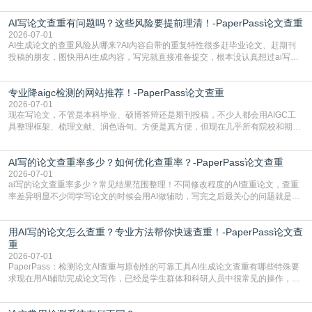
怕是已经入行的科研人员，不少人也搞不清降aigc检测是啥，对相关要求摸不
AI写论文查重有问题吗？这些风险要提前理清！-PaperPass论文查重
准。其实，降aigc检测是伴随AIGC工具在学术领域普及诞生的新需求，核心是为
了满足现在高校、期刊对AI生
2026-07-01
AI生成论文的查重风险从哪来?AI内容自带的重复特性很多赶毕业论文、赶期刊
投稿的朋友，图快用AI生成内容，写完就直接准备提交，根本没认真想过ai写论
文查重有问题吗这个问题，直到出了问题才追悔莫及。其实AI生成内容本身，就
自带不可忽视的查重风险。AI训练依赖海量公开的文本数据，生成内容本质是基
专业降aigc检测的网站推荐！-PaperPass论文查重
于训练数据的概率拼接，不是从零开始的原创创作。生成过程中，很容易复用已
有的高频公共表述，甚至直接拼接已经公开
2026-07-01
现在写论文，不管是本科毕业、硕博答辩还是期刊投稿，不少人都会用AIGC工
具整理框架、梳理文献、润色语句。方便是真方便，但现在几乎所有院校和期刊
都要求排查论文中的AIGC生成内容，不符合规范的直接打回修改。自己瞎改三
五遍还是过不了预检测的大有人在，这时候，找到靠谱的降AIGC检测率的网
AI写的论文查重率多少？如何优化查重率？-PaperPass论文查重
站，就能少走好多弯路。PaperPass：守护学术原创性的智能伙伴AIGC生成内
容的学术合规痛点去年帮一个本科师弟改
2026-07-01
ai写的论文查重率多少？常见结果范围整理！不同修改程度的AI查重论文，查重
率差异明显不少同学写论文的时候会用AI做辅助，写完之后最关心的问题就是ai
写的论文查重率多少。很多人误以为AI生成的内容都是全新的，不会出现重复，
实际情况和大家想的不太一样。AI训练依赖海量公开学术文献、网络内容，生成
用AI写的论文怎么查重？专业方法帮你快速查重！-PaperPass论文查
内容本质是按照语义概率拼接已有内容，很容易和已发布的作品撞重复，甚至会
直接引用整段已有内容，所以查重率偏高是
重
2026-07-01
PaperPass：检测论文AI查重与原创性的可靠工具AI生成论文查重有哪些特殊要
求现在用AI辅助完成论文写作，已经是学生群体和科研人员中很常见的操作，不
管是搭建论文框架、梳理研究逻辑还是润色语言，不少人都会借助AI提高效率。
但很多人忽略了，AI生成的内容天生带有重复风险——训练AI的数据集本身就包