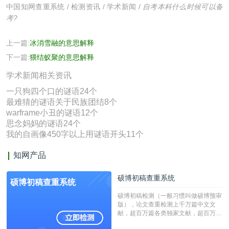
中国知网查重系统
/
检测资讯
/
学术新闻
/
自考本科什么时候可以备
考?
上一篇:
冰消雪融的意思解释
下一篇:
猥结蚁聚的意思解释
学术新闻相关资讯
一只狗四个口的谜语24个
最难猜的谜语关于民族团结8个
warframe小丑的谜语12个
思念妈妈的谜语24个
我的自画像450字以上用谜语开头11个
知网产品
硕博初稿查重系统
硕博初稿查重系统
硕博初稿检测（一般习惯叫做硕博预审
版），论文查重检测上千万篇中文文
献，超百万篇各类独家文献，超百万港
澳台地区学术文献过千万篇英文文献资