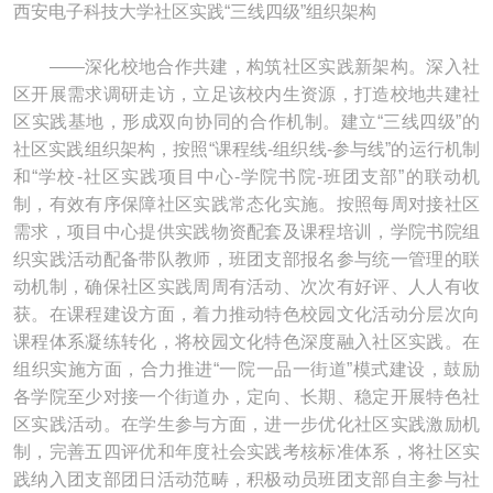
西安电子科技大学社区实践“三线四级”组织架构
——深化校地合作共建，构筑社区实践新架构。深入社
区开展需求调研走访，立足该校内生资源，打造校地共建社
区实践基地，形成双向协同的合作机制。建立“三线四级”的
社区实践组织架构，按照“课程线-组织线-参与线”的运行机制
和“学校-社区实践项目中心-学院书院-班团支部”的联动机
制，有效有序保障社区实践常态化实施。按照每周对接社区
需求，项目中心提供实践物资配套及课程培训，学院书院组
织实践活动配备带队教师，班团支部报名参与统一管理的联
动机制，确保社区实践周周有活动、次次有好评、人人有收
获。在课程建设方面，着力推动特色校园文化活动分层次向
课程体系凝练转化，将校园文化特色深度融入社区实践。在
组织实施方面，合力推进“一院一品一街道”模式建设，鼓励
各学院至少对接一个街道办，定向、长期、稳定开展特色社
区实践活动。在学生参与方面，进一步优化社区实践激励机
制，完善五四评优和年度社会实践考核标准体系，将社区实
践纳入团支部团日活动范畴，积极动员班团支部自主参与社