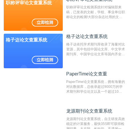
职称评审论文查重系统
职称评审论文检测系统针对编辑部来
稿，已发表的文献，学校、事业单位职
称论文的检测!大部分杂志社用的文献
抄袭检测系统。可检测抄袭与剽窃、伪
造、篡改、不当署名、一稿多投等学术
不端文献，学术不端论文查重可供期刊
格子达论文查重系统
编辑部检测来稿和已发表的文献,检测
格子达论文查重系统
结果和杂志社一致,已发表过的文章检
格子达依托学术期刊库收录了海量对比
测时注意填写第一作者,才能排除已发
资源，其中包括中国论文库、中文学术
表文献复制比。（限制字符数1万）
期刊库、中国学位论文库等国内齐全的
论文库以及数亿级网络资源，同时本地
资源库以每月100万篇的速度增加，是
目前中文文献资源涵盖全面的论文检测
PaperTime论文查重
PaperTime论文查重
系统，可检测中文、英文两种语言的论
文文本。
PaperTime论文查重系统，拥有海量的
对比数据库，总收录超过9000万的学
术期刊和学位论文以及一个超过10亿
数量的互联网网页数据库组成，保证了
比对源的专业性和广泛性。采用多级指
纹对比技术结合深度语义发掘识别比
龙源期刊论文查重系统
龙源期刊论文查重系统
对，利用指纹索引快速而精准地在云检
测服务部署的论文数据资源库中找到所
龙源期刊论文查重系统，自主研发高效
有相似的片段，该项技术检测速度快、
稳定的计算服务，最快35S即可获得检
准确率高，市场反映良好。
测结果，大片段、长短句，不遗漏一处