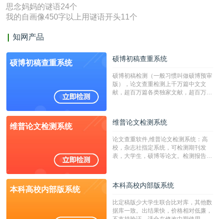
思念妈妈的谜语24个
我的自画像450字以上用谜语开头11个
知网产品
硕博初稿查重系统
硕博初稿查重系统
硕博初稿检测（一般习惯叫做硕博预审
版），论文查重检测上千万篇中文文
献，超百万篇各类独家文献，超百万港
澳台地区学术文献过千万篇英文文献资
源，数亿个中英文互联网资源是全国高
校用来检测硕博论文的系统，检测范围
维普论文检测系统
维普论文检测系统
广，数据来源真实，检测算法合理!本
系统含有（学术库与源码库）。（限制
论文查重软件,维普论文检测系统：高
字符数30万）
校，杂志社指定系统，可检测期刊发
表，大学生，硕博等论文。检测报告支
持PDF、网页格式，性价比高！
本科高校内部版系统
本科高校内部版系统
比定稿版少大学生联合比对库，其他数
据库一致。出结果快，价格相对低廉，