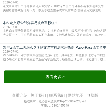
框架，内容都是自己写的，至于做AIG
2026-07-01
论文查重时引用部分会被计入重复率？ 学术论文引用部分会不会被算进重复率，
关键看你格式标得对不对，以及学校查重系统有没有勾选“去除引用文献复制
比”。如果格式完全规范，如正文引用句尾紧跟半角上标[1]，文末“参考文献”四字
独占一行，每条文献用[1][2]方括号编号、与正文一一对应，著录项符合GB/T
本科论文哪些部分容易被查重标红？
7714（作者、题名、刊名、年、卷期、页码齐全，标点用半角）；查重系统识别
成功后通常把这段标为引用，
2026-07-01
本科论文哪些部分容易被查重标红？ 本科论文查重，最容易“中招“标红的地方帮
大家捋一下，可对照着改能省不少事哈。文献综述和国内外研究现状，这块绝对
的重灾区。你介绍前人研究了啥、某个理论是谁提的，课本和往届论文里都有近
乎一模一样的话，你要是直接复制百度百科、教材或别人写好的综述段落，系统
靠谱ai论文工具怎么选？论文降重检测实用指南-PaperPass论文查重
一抓一个准，整段飘红。研究背景、意义和方法描述也是不可避免，比如“本文采
用问卷调查法““运用SPSS软件进行数据分
2026-07-01
PaperPass：守护学术原创性的优质ai论文工具ai论文工具能解决论文写作哪些
核心痛点不管是本科应届毕业生写毕业论文，还是硕士博士攒小论文发刊，或是
科研人员整理课题成果，都绕不开重复率核查、内容优化这两大难关。以前全靠
自己逐句读逐句改，熬好几个大夜不说，还经常改不到点上，交上去才发现重复
率超标，再返工太折腾。现在有了成熟的ai论文工具，这些痛点基本都能高效解
决。靠谱的ai论文工具，不止能帮你梳
查看更多 >
查重介绍
|
关于我们
|
联系我们
|
网站地图
|
电脑版
版权所有：放心测系统
闽ICP备20006702号-28
客服qq: 2302455749