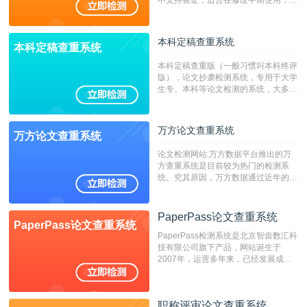
不支持验证，适合在修改中期使用，定
稿推荐PMLC。——不支持验证！！！
本科定稿查重系统
本科定稿查重系统
本科定稿查重版（一般习惯叫本科终评
版），论文抄袭检测系统，专用于大学
生专、本科等论文检测的系统，大多数
专、本科院校使用此检测系统。（限制
字符数6万）
万方论文查重系统
万方论文查重系统
论文检测网站,万方数据平台推出的万
方查重系统是目前较为热门的检测系
统。究其原因，万方数据通过近年的发
展，在高校中也确立了自己的相应地
位，特别是部分高校直接将其视为毕业
检测系统，其真实性和权威性无可厚
PaperPass论文查重系统
PaperPass论文查重系统
非。其次，相对于知网而言，万方检测
PaperPass检测系统是北京智齿数汇科
费用少，上手容易，是学生初次论文查
技有限公司旗下产品，网站诞生于
重的推荐系统。
2007年，运营多年来，已经发展成为
国内可信赖的中文原创性检查和预防剽
窃的在线网站。 系统采用自主研发的
动态指纹越级扫描检测技术，该项技术
职称评审论文查重系统
检测速度快、精度高，市场反映良好。