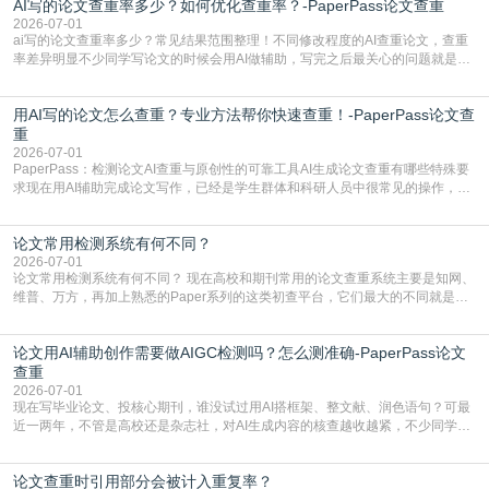
AI写的论文查重率多少？如何优化查重率？-PaperPass论文查重
站，就能少走好多弯路。PaperPass：守护学术原创性的智能伙伴AIGC生成内
容的学术合规痛点去年帮一个本科师弟改
2026-07-01
ai写的论文查重率多少？常见结果范围整理！不同修改程度的AI查重论文，查重
率差异明显不少同学写论文的时候会用AI做辅助，写完之后最关心的问题就是ai
写的论文查重率多少。很多人误以为AI生成的内容都是全新的，不会出现重复，
实际情况和大家想的不太一样。AI训练依赖海量公开学术文献、网络内容，生成
用AI写的论文怎么查重？专业方法帮你快速查重！-PaperPass论文查
内容本质是按照语义概率拼接已有内容，很容易和已发布的作品撞重复，甚至会
直接引用整段已有内容，所以查重率偏高是
重
2026-07-01
PaperPass：检测论文AI查重与原创性的可靠工具AI生成论文查重有哪些特殊要
求现在用AI辅助完成论文写作，已经是学生群体和科研人员中很常见的操作，不
管是搭建论文框架、梳理研究逻辑还是润色语言，不少人都会借助AI提高效率。
但很多人忽略了，AI生成的内容天生带有重复风险——训练AI的数据集本身就包
论文常用检测系统有何不同？
含大量已公开的学术内容、网络原创内容，AI输出内容时很容易无意识拼接出重
复片
2026-07-01
论文常用检测系统有何不同？ 现在高校和期刊常用的论文查重系统主要是知网、
维普、万方，再加上熟悉的Paper系列的这类初查平台，它们最大的不同就是数
据库大小、算法严格度和适用场景，弄明白区别你就不会乱花冤枉钱也不会被初
查数值误导。知网（CNKI）是学校定稿检测的绝对主流。本科用PMLC，含大学
论文用AI辅助创作需要做AIGC检测吗？怎么测准确-PaperPass论文
生联合比对库，能比历届学长论文，硕博用VIP/TMLC，含学术论文联合比对
库，期刊投稿用AMLMC/SML
查重
2026-07-01
现在写毕业论文、投核心期刊，谁没试过用AI搭框架、整文献、润色语句？可最
近一两年，不管是高校还是杂志社，对AI生成内容的核查越收越紧，不少同学投
出去的文章直接因为AIGC占比过高被打回，还有人毕设差点因为这个过不了，
真的太亏。提前做AIGC检测，已经成了很多过来人交稿前必做的一步。为什么
论文查重时引用部分会被计入重复率？
AIGC检测成了论文答辩投稿前的必备项？可能还有不少人觉得，我就用AI搭了个