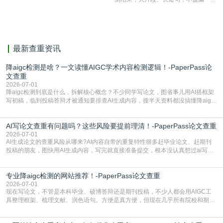
相似，区分论文中的正确引用参考文
献。
最新查重资讯
降aigc检测是啥？一文读懂AIGC学术内容检测逻辑！-PaperPass论
文查重
2026-07-01
降aigc检测到底是什么，拆解核心概念？不少同学写论文，图省事儿用AI搭框架
写初稿，临到投稿答辩才被通知要排查AI生成内容，搜半天资料都没搞懂降aigc
检测是啥，还容易把它和普通论文查重混为一谈，最后踩了坑，耽误了进度。哪
怕是已经入行的科研人员，不少人也搞不清降aigc检测是啥，对相关要求摸不
AI写论文查重有问题吗？这些风险要提前理清！-PaperPass论文查重
准。其实，降aigc检测是伴随AIGC工具在学术领域普及诞生的新需求，核心是为
了满足现在高校、期刊对AI生
2026-07-01
AI生成论文的查重风险从哪来?AI内容自带的重复特性很多赶毕业论文、赶期刊
投稿的朋友，图快用AI生成内容，写完就直接准备提交，根本没认真想过ai写论
文查重有问题吗这个问题，直到出了问题才追悔莫及。其实AI生成内容本身，就
自带不可忽视的查重风险。AI训练依赖海量公开的文本数据，生成内容本质是基
专业降aigc检测的网站推荐！-PaperPass论文查重
于训练数据的概率拼接，不是从零开始的原创创作。生成过程中，很容易复用已
有的高频公共表述，甚至直接拼接已经公开
2026-07-01
现在写论文，不管是本科毕业、硕博答辩还是期刊投稿，不少人都会用AIGC工
具整理框架、梳理文献、润色语句。方便是真方便，但现在几乎所有院校和期刊
都要求排查论文中的AIGC生成内容，不符合规范的直接打回修改。自己瞎改三
五遍还是过不了预检测的大有人在，这时候，找到靠谱的降AIGC检测率的网