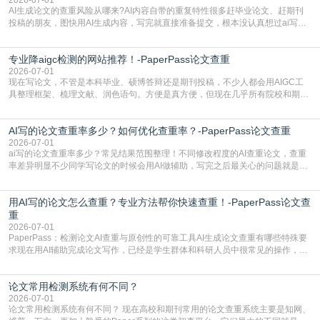
AI生成论文的查重风险从哪来?AI内容自带的重复特性很多赶毕业论文、赶期刊
投稿的朋友，图快用AI生成内容，写完就直接准备提交，根本没认真想过ai写论
文查重有问题吗这个问题，直到出了问题才追悔莫及。其实AI生成内容本身，就
自带不可忽视的查重风险。AI训练依赖海量公开的文本数据，生成内容本质是基
专业降aigc检测的网站推荐！-PaperPass论文查重
于训练数据的概率拼接，不是从零开始的原创创作。生成过程中，很容易复用已
有的高频公共表述，甚至直接拼接已经公开
2026-07-01
现在写论文，不管是本科毕业、硕博答辩还是期刊投稿，不少人都会用AIGC工
具整理框架、梳理文献、润色语句。方便是真方便，但现在几乎所有院校和期刊
都要求排查论文中的AIGC生成内容，不符合规范的直接打回修改。自己瞎改三
五遍还是过不了预检测的大有人在，这时候，找到靠谱的降AIGC检测率的网
AI写的论文查重率多少？如何优化查重率？-PaperPass论文查重
站，就能少走好多弯路。PaperPass：守护学术原创性的智能伙伴AIGC生成内
容的学术合规痛点去年帮一个本科师弟改
2026-07-01
ai写的论文查重率多少？常见结果范围整理！不同修改程度的AI查重论文，查重
率差异明显不少同学写论文的时候会用AI做辅助，写完之后最关心的问题就是ai
写的论文查重率多少。很多人误以为AI生成的内容都是全新的，不会出现重复，
实际情况和大家想的不太一样。AI训练依赖海量公开学术文献、网络内容，生成
用AI写的论文怎么查重？专业方法帮你快速查重！-PaperPass论文查
内容本质是按照语义概率拼接已有内容，很容易和已发布的作品撞重复，甚至会
直接引用整段已有内容，所以查重率偏高是
重
2026-07-01
PaperPass：检测论文AI查重与原创性的可靠工具AI生成论文查重有哪些特殊要
求现在用AI辅助完成论文写作，已经是学生群体和科研人员中很常见的操作，不
管是搭建论文框架、梳理研究逻辑还是润色语言，不少人都会借助AI提高效率。
但很多人忽略了，AI生成的内容天生带有重复风险——训练AI的数据集本身就包
论文常用检测系统有何不同？
含大量已公开的学术内容、网络原创内容，AI输出内容时很容易无意识拼接出重
复片
2026-07-01
论文常用检测系统有何不同？ 现在高校和期刊常用的论文查重系统主要是知网、