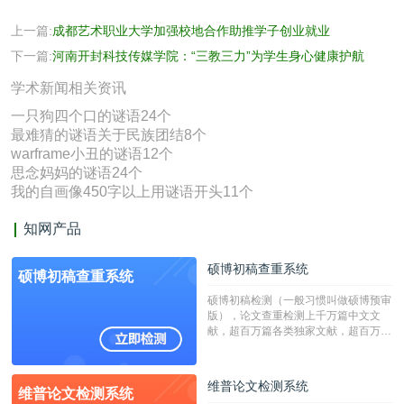
上一篇:
成都艺术职业大学加强校地合作助推学子创业就业
下一篇:
河南开封科技传媒学院：“三教三力”为学生身心健康护航
学术新闻相关资讯
一只狗四个口的谜语24个
最难猜的谜语关于民族团结8个
warframe小丑的谜语12个
思念妈妈的谜语24个
我的自画像450字以上用谜语开头11个
知网产品
硕博初稿查重系统
硕博初稿查重系统
硕博初稿检测（一般习惯叫做硕博预审
版），论文查重检测上千万篇中文文
献，超百万篇各类独家文献，超百万港
澳台地区学术文献过千万篇英文文献资
源，数亿个中英文互联网资源是全国高
校用来检测硕博论文的系统，检测范围
维普论文检测系统
维普论文检测系统
广，数据来源真实，检测算法合理!本