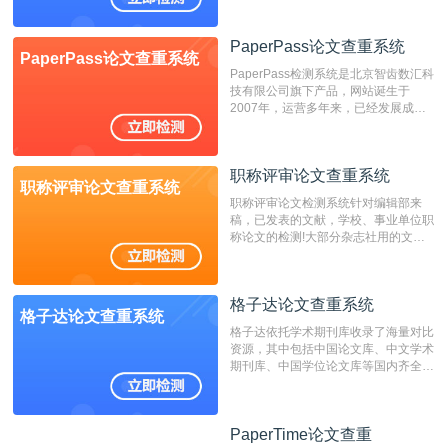
展，在高校中也确立了自己的相应地
位，特别是部分高校直接将其视为毕业
检测系统，其真实性和权威性无可厚
PaperPass论文查重系统
PaperPass论文查重系统
非。其次，相对于知网而言，万方检测
PaperPass检测系统是北京智齿数汇科
费用少，上手容易，是学生初次论文查
技有限公司旗下产品，网站诞生于
重的推荐系统。
2007年，运营多年来，已经发展成为
国内可信赖的中文原创性检查和预防剽
窃的在线网站。 系统采用自主研发的
动态指纹越级扫描检测技术，该项技术
职称评审论文查重系统
检测速度快、精度高，市场反映良好。
职称评审论文查重系统
职称评审论文检测系统针对编辑部来
稿，已发表的文献，学校、事业单位职
称论文的检测!大部分杂志社用的文献
抄袭检测系统。可检测抄袭与剽窃、伪
造、篡改、不当署名、一稿多投等学术
不端文献，学术不端论文查重可供期刊
格子达论文查重系统
编辑部检测来稿和已发表的文献,检测
格子达论文查重系统
结果和杂志社一致,已发表过的文章检
格子达依托学术期刊库收录了海量对比
测时注意填写第一作者,才能排除已发
资源，其中包括中国论文库、中文学术
表文献复制比。（限制字符数1万）
期刊库、中国学位论文库等国内齐全的
论文库以及数亿级网络资源，同时本地
资源库以每月100万篇的速度增加，是
目前中文文献资源涵盖全面的论文检测
PaperTime论文查重
PaperTime论文查重
系统，可检测中文、英文两种语言的论