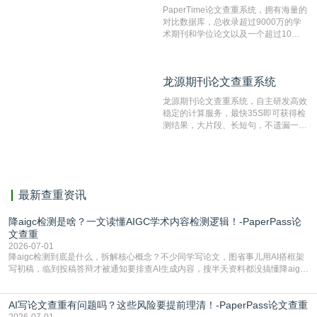
文文本。
PaperTime论文查重系统，拥有海量的
对比数据库，总收录超过9000万的学
术期刊和学位论文以及一个超过10亿
数量的互联网网页数据库组成，保证了
比对源的专业性和广泛性。采用多级指
纹对比技术结合深度语义发掘识别比
龙源期刊论文查重系统
龙源期刊论文查重系统
对，利用指纹索引快速而精准地在云检
测服务部署的论文数据资源库中找到所
龙源期刊论文查重系统，自主研发高效
有相似的片段，该项技术检测速度快、
稳定的计算服务，最快35S即可获得检
准确率高，市场反映良好。
测结果，大片段、长短句，不遗漏一处
相似，区分论文中的正确引用参考文
献。
最新查重资讯
降aigc检测是啥？一文读懂AIGC学术内容检测逻辑！-PaperPass论
文查重
2026-07-01
降aigc检测到底是什么，拆解核心概念？不少同学写论文，图省事儿用AI搭框架
写初稿，临到投稿答辩才被通知要排查AI生成内容，搜半天资料都没搞懂降aigc
检测是啥，还容易把它和普通论文查重混为一谈，最后踩了坑，耽误了进度。哪
怕是已经入行的科研人员，不少人也搞不清降aigc检测是啥，对相关要求摸不
AI写论文查重有问题吗？这些风险要提前理清！-PaperPass论文查重
准。其实，降aigc检测是伴随AIGC工具在学术领域普及诞生的新需求，核心是为
了满足现在高校、期刊对AI生
2026-07-01