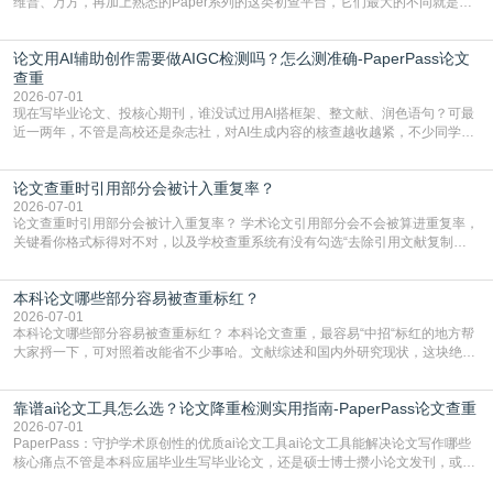
维普、万方，再加上熟悉的Paper系列的这类初查平台，它们最大的不同就是数
据库大小、算法严格度和适用场景，弄明白区别你就不会乱花冤枉钱也不会被初
查数值误导。知网（CNKI）是学校定稿检测的绝对主流。本科用PMLC，含大学
论文用AI辅助创作需要做AIGC检测吗？怎么测准确-PaperPass论文
生联合比对库，能比历届学长论文，硕博用VIP/TMLC，含学术论文联合比对
库，期刊投稿用AMLMC/SML
查重
2026-07-01
现在写毕业论文、投核心期刊，谁没试过用AI搭框架、整文献、润色语句？可最
近一两年，不管是高校还是杂志社，对AI生成内容的核查越收越紧，不少同学投
出去的文章直接因为AIGC占比过高被打回，还有人毕设差点因为这个过不了，
真的太亏。提前做AIGC检测，已经成了很多过来人交稿前必做的一步。为什么
论文查重时引用部分会被计入重复率？
AIGC检测成了论文答辩投稿前的必备项？可能还有不少人觉得，我就用AI搭了个
框架，内容都是自己写的，至于做AIG
2026-07-01
论文查重时引用部分会被计入重复率？ 学术论文引用部分会不会被算进重复率，
关键看你格式标得对不对，以及学校查重系统有没有勾选“去除引用文献复制
比”。如果格式完全规范，如正文引用句尾紧跟半角上标[1]，文末“参考文献”四字
独占一行，每条文献用[1][2]方括号编号、与正文一一对应，著录项符合GB/T
本科论文哪些部分容易被查重标红？
7714（作者、题名、刊名、年、卷期、页码齐全，标点用半角）；查重系统识别
成功后通常把这段标为引用，
2026-07-01
本科论文哪些部分容易被查重标红？ 本科论文查重，最容易“中招“标红的地方帮
大家捋一下，可对照着改能省不少事哈。文献综述和国内外研究现状，这块绝对
的重灾区。你介绍前人研究了啥、某个理论是谁提的，课本和往届论文里都有近
乎一模一样的话，你要是直接复制百度百科、教材或别人写好的综述段落，系统
靠谱ai论文工具怎么选？论文降重检测实用指南-PaperPass论文查重
一抓一个准，整段飘红。研究背景、意义和方法描述也是不可避免，比如“本文采
用问卷调查法““运用SPSS软件进行数据分
2026-07-01
PaperPass：守护学术原创性的优质ai论文工具ai论文工具能解决论文写作哪些
核心痛点不管是本科应届毕业生写毕业论文，还是硕士博士攒小论文发刊，或是
科研人员整理课题成果，都绕不开重复率核查、内容优化这两大难关。以前全靠