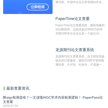
期刊库、中国学位论文库等国内齐全的
论文库以及数亿级网络资源，同时本地
资源库以每月100万篇的速度增加，是
目前中文文献资源涵盖全面的论文检测
PaperTime论文查重
PaperTime论文查重
系统，可检测中文、英文两种语言的论
文文本。
PaperTime论文查重系统，拥有海量的
对比数据库，总收录超过9000万的学
术期刊和学位论文以及一个超过10亿
数量的互联网网页数据库组成，保证了
比对源的专业性和广泛性。采用多级指
纹对比技术结合深度语义发掘识别比
龙源期刊论文查重系统
龙源期刊论文查重系统
对，利用指纹索引快速而精准地在云检
测服务部署的论文数据资源库中找到所
龙源期刊论文查重系统，自主研发高效
有相似的片段，该项技术检测速度快、
稳定的计算服务，最快35S即可获得检
准确率高，市场反映良好。
测结果，大片段、长短句，不遗漏一处
相似，区分论文中的正确引用参考文
献。
最新查重资讯
降aigc检测是啥？一文读懂AIGC学术内容检测逻辑！-PaperPass论
文查重
2026-07-01