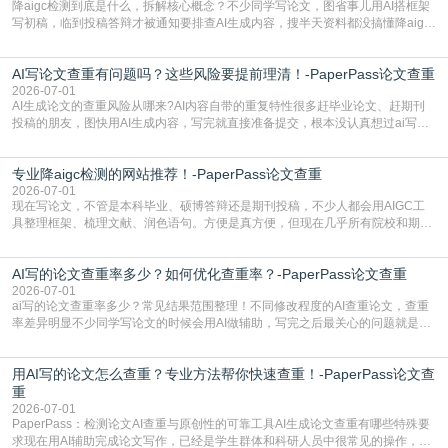
降aigc检测到底是什么，拆解核心概念？不少同学写论文，图省事儿用AI搭框架
写初稿，临到投稿答辩才被通知要排查AI生成内容，搜半天资料都没搞懂降aigc
检测是啥，还容易把它和普通论文查重混为一谈，最后踩了坑，耽误了进度。哪
怕是已经入行的科研人员，不少人也搞不清降aigc检测是啥，对相关要求摸不
AI写论文查重有问题吗？这些风险要提前理清！-PaperPass论文查重
准。其实，降aigc检测是伴随AIGC工具在学术领域普及诞生的新需求，核心是为
了满足现在高校、期刊对AI生
2026-07-01
AI生成论文的查重风险从哪来?AI内容自带的重复特性很多赶毕业论文、赶期刊
投稿的朋友，图快用AI生成内容，写完就直接准备提交，根本没认真想过ai写论
文查重有问题吗这个问题，直到出了问题才追悔莫及。其实AI生成内容本身，就
自带不可忽视的查重风险。AI训练依赖海量公开的文本数据，生成内容本质是基
专业降aigc检测的网站推荐！-PaperPass论文查重
于训练数据的概率拼接，不是从零开始的原创创作。生成过程中，很容易复用已
有的高频公共表述，甚至直接拼接已经公开
2026-07-01
现在写论文，不管是本科毕业、硕博答辩还是期刊投稿，不少人都会用AIGC工
具整理框架、梳理文献、润色语句。方便是真方便，但现在几乎所有院校和期刊
都要求排查论文中的AIGC生成内容，不符合规范的直接打回修改。自己瞎改三
五遍还是过不了预检测的大有人在，这时候，找到靠谱的降AIGC检测率的网
AI写的论文查重率多少？如何优化查重率？-PaperPass论文查重
站，就能少走好多弯路。PaperPass：守护学术原创性的智能伙伴AIGC生成内
容的学术合规痛点去年帮一个本科师弟改
2026-07-01
ai写的论文查重率多少？常见结果范围整理！不同修改程度的AI查重论文，查重
率差异明显不少同学写论文的时候会用AI做辅助，写完之后最关心的问题就是ai
写的论文查重率多少。很多人误以为AI生成的内容都是全新的，不会出现重复，
实际情况和大家想的不太一样。AI训练依赖海量公开学术文献、网络内容，生成
用AI写的论文怎么查重？专业方法帮你快速查重！-PaperPass论文查
内容本质是按照语义概率拼接已有内容，很容易和已发布的作品撞重复，甚至会
直接引用整段已有内容，所以查重率偏高是
重
2026-07-01
PaperPass：检测论文AI查重与原创性的可靠工具AI生成论文查重有哪些特殊要
求现在用AI辅助完成论文写作，已经是学生群体和科研人员中很常见的操作，不