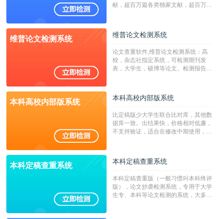
献，超百万篇各类独家文献，超百万港
澳台地区学术文献过千万篇英文文献资
源，数亿个中英文互联网资源是全国高
校用来检测硕博论文的系统，检测范围
维普论文检测系统
维普论文检测系统
广，数据来源真实，检测算法合理!本
系统含有（学术库与源码库）。（限制
论文查重软件,维普论文检测系统：高
字符数30万）
校，杂志社指定系统，可检测期刊发
表，大学生，硕博等论文。检测报告支
持PDF、网页格式，性价比高！
本科高校内部版系统
本科高校内部版系统
比定稿版少大学生联合比对库，其他数
据库一致。出结果快，价格相对低廉，
不支持验证，适合在修改中期使用，定
稿推荐PMLC。——不支持验证！！！
本科定稿查重系统
本科定稿查重系统
本科定稿查重版（一般习惯叫本科终评
版），论文抄袭检测系统，专用于大学
生专、本科等论文检测的系统，大多数
专、本科院校使用此检测系统。（限制
字符数6万）