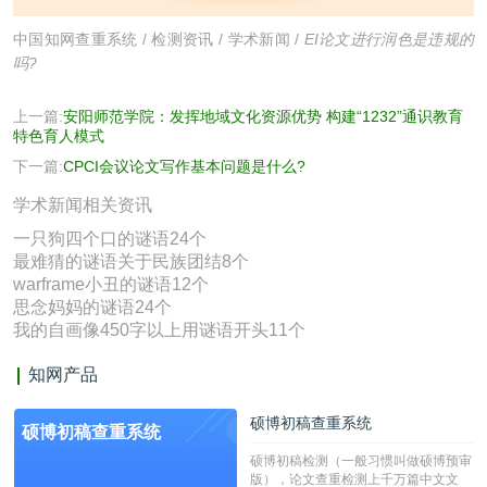
中国知网查重系统
/
检测资讯
/
学术新闻
/
EI论文进行润色是违规的
吗?
上一篇:
安阳师范学院：发挥地域文化资源优势 构建“1232”通识教育
特色育人模式
下一篇:
CPCI会议论文写作基本问题是什么?
学术新闻相关资讯
一只狗四个口的谜语24个
最难猜的谜语关于民族团结8个
warframe小丑的谜语12个
思念妈妈的谜语24个
我的自画像450字以上用谜语开头11个
知网产品
硕博初稿查重系统
硕博初稿查重系统
硕博初稿检测（一般习惯叫做硕博预审
版），论文查重检测上千万篇中文文