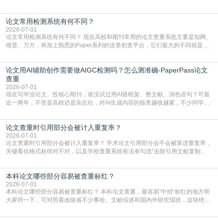
管是搭建论文框架、梳理研究逻辑还是润色语言，不少人都会借助AI提高效率。
但很多人忽略了，AI生成的内容天生带有重复风险——训练AI的数据集本身就包
论文常用检测系统有何不同？
含大量已公开的学术内容、网络原创内容，AI输出内容时很容易无意识拼接出重
复片
2026-07-01
论文常用检测系统有何不同？ 现在高校和期刊常用的论文查重系统主要是知网、
维普、万方，再加上熟悉的Paper系列的这类初查平台，它们最大的不同就是数
据库大小、算法严格度和适用场景，弄明白区别你就不会乱花冤枉钱也不会被初
查数值误导。知网（CNKI）是学校定稿检测的绝对主流。本科用PMLC，含大学
论文用AI辅助创作需要做AIGC检测吗？怎么测准确-PaperPass论文
生联合比对库，能比历届学长论文，硕博用VIP/TMLC，含学术论文联合比对
库，期刊投稿用AMLMC/SML
查重
2026-07-01
现在写毕业论文、投核心期刊，谁没试过用AI搭框架、整文献、润色语句？可最
近一两年，不管是高校还是杂志社，对AI生成内容的核查越收越紧，不少同学投
出去的文章直接因为AIGC占比过高被打回，还有人毕设差点因为这个过不了，
真的太亏。提前做AIGC检测，已经成了很多过来人交稿前必做的一步。为什么
论文查重时引用部分会被计入重复率？
AIGC检测成了论文答辩投稿前的必备项？可能还有不少人觉得，我就用AI搭了个
框架，内容都是自己写的，至于做AIG
2026-07-01
论文查重时引用部分会被计入重复率？ 学术论文引用部分会不会被算进重复率，
关键看你格式标得对不对，以及学校查重系统有没有勾选“去除引用文献复制
比”。如果格式完全规范，如正文引用句尾紧跟半角上标[1]，文末“参考文献”四字
独占一行，每条文献用[1][2]方括号编号、与正文一一对应，著录项符合GB/T
本科论文哪些部分容易被查重标红？
7714（作者、题名、刊名、年、卷期、页码齐全，标点用半角）；查重系统识别
成功后通常把这段标为引用，
2026-07-01
本科论文哪些部分容易被查重标红？ 本科论文查重，最容易“中招“标红的地方帮
大家捋一下，可对照着改能省不少事哈。文献综述和国内外研究现状，这块绝对
的重灾区。你介绍前人研究了啥、某个理论是谁提的，课本和往届论文里都有近
乎一模一样的话，你要是直接复制百度百科、教材或别人写好的综述段落，系统