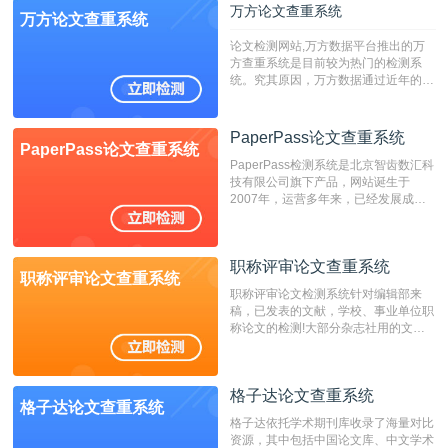
万方论文查重系统
万方论文查重系统
论文检测网站,万方数据平台推出的万
方查重系统是目前较为热门的检测系
统。究其原因，万方数据通过近年的发
展，在高校中也确立了自己的相应地
位，特别是部分高校直接将其视为毕业
检测系统，其真实性和权威性无可厚
PaperPass论文查重系统
PaperPass论文查重系统
非。其次，相对于知网而言，万方检测
PaperPass检测系统是北京智齿数汇科
费用少，上手容易，是学生初次论文查
技有限公司旗下产品，网站诞生于
重的推荐系统。
2007年，运营多年来，已经发展成为
国内可信赖的中文原创性检查和预防剽
窃的在线网站。 系统采用自主研发的
动态指纹越级扫描检测技术，该项技术
职称评审论文查重系统
检测速度快、精度高，市场反映良好。
职称评审论文查重系统
职称评审论文检测系统针对编辑部来
稿，已发表的文献，学校、事业单位职
称论文的检测!大部分杂志社用的文献
抄袭检测系统。可检测抄袭与剽窃、伪
造、篡改、不当署名、一稿多投等学术
不端文献，学术不端论文查重可供期刊
格子达论文查重系统
编辑部检测来稿和已发表的文献,检测
格子达论文查重系统
结果和杂志社一致,已发表过的文章检
格子达依托学术期刊库收录了海量对比
测时注意填写第一作者,才能排除已发
资源，其中包括中国论文库、中文学术
表文献复制比。（限制字符数1万）