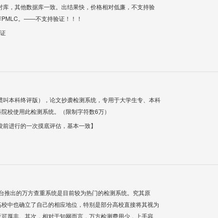
对库，其他数据库一致。出结果快，价格相对低廉，不支持验
PMLC。——不支持验证！！！
验证
惯叫本科终评版），论文抄袭检测系统，专用于大学生专、本科
科院校使用此检测系统。（限制字符数6万）
校前进行的一次摸底评估，基本一致】
平台推出的万方查重系统是目前较为热门的检测系统。究其原
高校中也确立了自己的相应地位，特别是部分高校直接将其视为
无可厚非。其次，相对于知网而言，万方检测费用少，上手容