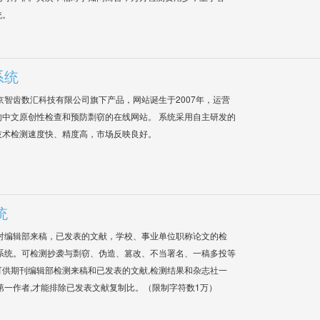
统。
系统
是北京智齿数汇科技有限公司旗下产品，网站诞生于2007年，运营
中文原创性检查和预防剽窃的在线网站。 系统采用自主研发的
技术检测速度快、精度高，市场反映良好。
统
对编辑部来稿，已发表的文献，学校、事业单位职称论文的检
系统。可检测抄袭与剽窃、伪造、篡改、不当署名、一稿多投等
供期刊编辑部检测来稿和已发表的文献,检测结果和杂志社一
第一作者,才能排除已发表文献复制比。（限制字符数1万）