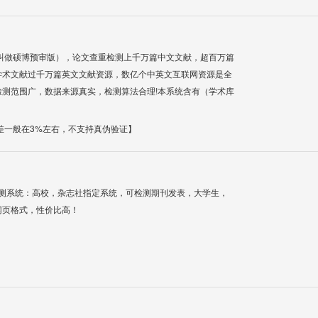
叫做硕博预审版），论文查重检测上千万篇中文文献，超百万篇
学术文献过千万篇英文文献资源，数亿个中英文互联网资源是全
测范围广，数据来源真实，检测算法合理!本系统含有（学术库
差一般在3%左右，不支持真伪验证】
检测系统：高校，杂志社指定系统，可检测期刊发表，大学生，
网页格式，性价比高！