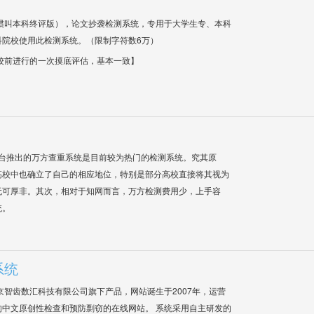
惯叫本科终评版），论文抄袭检测系统，专用于大学生专、本科
科院校使用此检测系统。（限制字符数6万）
校前进行的一次摸底评估，基本一致】
平台推出的万方查重系统是目前较为热门的检测系统。究其原
高校中也确立了自己的相应地位，特别是部分高校直接将其视为
无可厚非。其次，相对于知网而言，万方检测费用少，上手容
统。
系统
是北京智齿数汇科技有限公司旗下产品，网站诞生于2007年，运营
中文原创性检查和预防剽窃的在线网站。 系统采用自主研发的