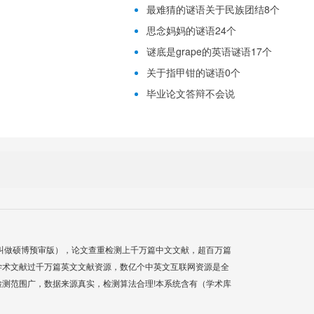
最难猜的谜语关于民族团结8个
思念妈妈的谜语24个
谜底是grape的英语谜语17个
关于指甲钳的谜语0个
毕业论文答辩不会说
叫做硕博预审版），论文查重检测上千万篇中文文献，超百万篇
学术文献过千万篇英文文献资源，数亿个中英文互联网资源是全
测范围广，数据来源真实，检测算法合理!本系统含有（学术库