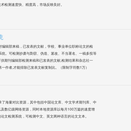
技术检测速度快、精度高，市场反映良好。
统
对编辑部来稿，已发表的文献，学校、事业单位职称论文的检
系统。可检测抄袭与剽窃、伪造、篡改、不当署名、一稿多投等
供期刊编辑部检测来稿和已发表的文献,检测结果和杂志社一
第一作者,才能排除已发表文献复制比。（限制字符数1万）
录了海量对比资源，其中包括中国论文库、中文学术期刊库、中
及数亿级网络资源，同时本地资源库以每月100万篇的速度增
的论文检测系统，可检测中文、英文两种语言的论文文本。