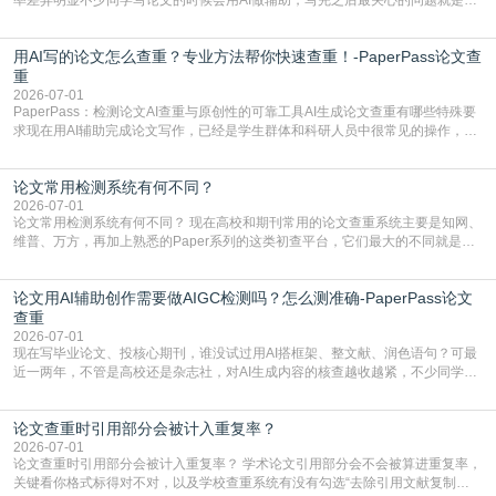
写的论文查重率多少。很多人误以为AI生成的内容都是全新的，不会出现重复，
实际情况和大家想的不太一样。AI训练依赖海量公开学术文献、网络内容，生成
用AI写的论文怎么查重？专业方法帮你快速查重！-PaperPass论文查
内容本质是按照语义概率拼接已有内容，很容易和已发布的作品撞重复，甚至会
直接引用整段已有内容，所以查重率偏高是
重
2026-07-01
PaperPass：检测论文AI查重与原创性的可靠工具AI生成论文查重有哪些特殊要
求现在用AI辅助完成论文写作，已经是学生群体和科研人员中很常见的操作，不
管是搭建论文框架、梳理研究逻辑还是润色语言，不少人都会借助AI提高效率。
但很多人忽略了，AI生成的内容天生带有重复风险——训练AI的数据集本身就包
论文常用检测系统有何不同？
含大量已公开的学术内容、网络原创内容，AI输出内容时很容易无意识拼接出重
复片
2026-07-01
论文常用检测系统有何不同？ 现在高校和期刊常用的论文查重系统主要是知网、
维普、万方，再加上熟悉的Paper系列的这类初查平台，它们最大的不同就是数
据库大小、算法严格度和适用场景，弄明白区别你就不会乱花冤枉钱也不会被初
查数值误导。知网（CNKI）是学校定稿检测的绝对主流。本科用PMLC，含大学
论文用AI辅助创作需要做AIGC检测吗？怎么测准确-PaperPass论文
生联合比对库，能比历届学长论文，硕博用VIP/TMLC，含学术论文联合比对
库，期刊投稿用AMLMC/SML
查重
2026-07-01
现在写毕业论文、投核心期刊，谁没试过用AI搭框架、整文献、润色语句？可最
近一两年，不管是高校还是杂志社，对AI生成内容的核查越收越紧，不少同学投
出去的文章直接因为AIGC占比过高被打回，还有人毕设差点因为这个过不了，
真的太亏。提前做AIGC检测，已经成了很多过来人交稿前必做的一步。为什么
论文查重时引用部分会被计入重复率？
AIGC检测成了论文答辩投稿前的必备项？可能还有不少人觉得，我就用AI搭了个
框架，内容都是自己写的，至于做AIG
2026-07-01
论文查重时引用部分会被计入重复率？ 学术论文引用部分会不会被算进重复率，
关键看你格式标得对不对，以及学校查重系统有没有勾选“去除引用文献复制