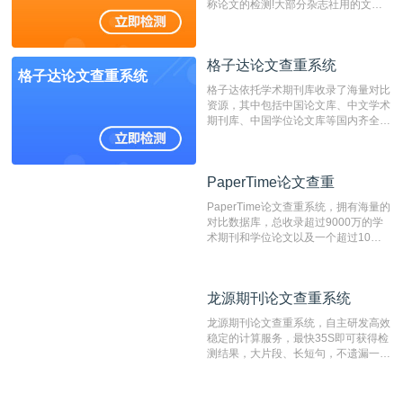
称论文的检测!大部分杂志社用的文献
抄袭检测系统。可检测抄袭与剽窃、伪
造、篡改、不当署名、一稿多投等学术
不端文献，学术不端论文查重可供期刊
格子达论文查重系统
编辑部检测来稿和已发表的文献,检测
格子达论文查重系统
结果和杂志社一致,已发表过的文章检
格子达依托学术期刊库收录了海量对比
测时注意填写第一作者,才能排除已发
资源，其中包括中国论文库、中文学术
表文献复制比。（限制字符数1万）
期刊库、中国学位论文库等国内齐全的
论文库以及数亿级网络资源，同时本地
资源库以每月100万篇的速度增加，是
目前中文文献资源涵盖全面的论文检测
PaperTime论文查重
PaperTime论文查重
系统，可检测中文、英文两种语言的论
文文本。
PaperTime论文查重系统，拥有海量的
对比数据库，总收录超过9000万的学
术期刊和学位论文以及一个超过10亿
数量的互联网网页数据库组成，保证了
比对源的专业性和广泛性。采用多级指
纹对比技术结合深度语义发掘识别比
龙源期刊论文查重系统
龙源期刊论文查重系统
对，利用指纹索引快速而精准地在云检
测服务部署的论文数据资源库中找到所
龙源期刊论文查重系统，自主研发高效
有相似的片段，该项技术检测速度快、
稳定的计算服务，最快35S即可获得检
准确率高，市场反映良好。
测结果，大片段、长短句，不遗漏一处
相似，区分论文中的正确引用参考文
献。