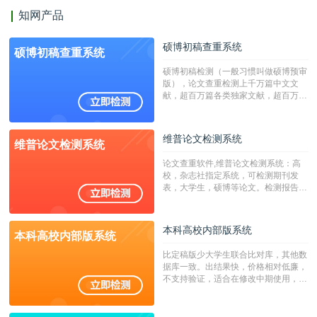
知网产品
硕博初稿查重系统
硕博初稿查重系统
硕博初稿检测（一般习惯叫做硕博预审
版），论文查重检测上千万篇中文文
献，超百万篇各类独家文献，超百万港
澳台地区学术文献过千万篇英文文献资
源，数亿个中英文互联网资源是全国高
校用来检测硕博论文的系统，检测范围
维普论文检测系统
维普论文检测系统
广，数据来源真实，检测算法合理!本
系统含有（学术库与源码库）。（限制
论文查重软件,维普论文检测系统：高
字符数30万）
校，杂志社指定系统，可检测期刊发
表，大学生，硕博等论文。检测报告支
持PDF、网页格式，性价比高！
本科高校内部版系统
本科高校内部版系统
比定稿版少大学生联合比对库，其他数
据库一致。出结果快，价格相对低廉，
不支持验证，适合在修改中期使用，定
稿推荐PMLC。——不支持验证！！！