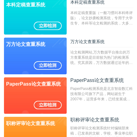
本科定稿查重系统
本科定稿查重系统
本科定稿查重版（一般习惯叫本科终评
版），论文抄袭检测系统，专用于大学
生专、本科等论文检测的系统，大多数
专、本科院校使用此检测系统。（限制
字符数6万）
万方论文查重系统
万方论文查重系统
论文检测网站,万方数据平台推出的万
方查重系统是目前较为热门的检测系
统。究其原因，万方数据通过近年的发
展，在高校中也确立了自己的相应地
位，特别是部分高校直接将其视为毕业
检测系统，其真实性和权威性无可厚
PaperPass论文查重系统
PaperPass论文查重系统
非。其次，相对于知网而言，万方检测
PaperPass检测系统是北京智齿数汇科
费用少，上手容易，是学生初次论文查
技有限公司旗下产品，网站诞生于
重的推荐系统。
2007年，运营多年来，已经发展成为
国内可信赖的中文原创性检查和预防剽
窃的在线网站。 系统采用自主研发的
动态指纹越级扫描检测技术，该项技术
职称评审论文查重系统
检测速度快、精度高，市场反映良好。
职称评审论文查重系统
职称评审论文检测系统针对编辑部来
稿，已发表的文献，学校、事业单位职