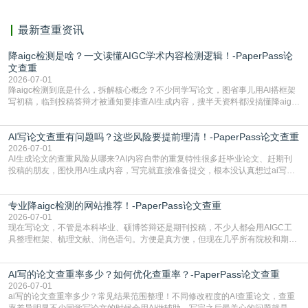
最新查重资讯
降aigc检测是啥？一文读懂AIGC学术内容检测逻辑！-PaperPass论
文查重
2026-07-01
降aigc检测到底是什么，拆解核心概念？不少同学写论文，图省事儿用AI搭框架
写初稿，临到投稿答辩才被通知要排查AI生成内容，搜半天资料都没搞懂降aigc
检测是啥，还容易把它和普通论文查重混为一谈，最后踩了坑，耽误了进度。哪
怕是已经入行的科研人员，不少人也搞不清降aigc检测是啥，对相关要求摸不
AI写论文查重有问题吗？这些风险要提前理清！-PaperPass论文查重
准。其实，降aigc检测是伴随AIGC工具在学术领域普及诞生的新需求，核心是为
了满足现在高校、期刊对AI生
2026-07-01
AI生成论文的查重风险从哪来?AI内容自带的重复特性很多赶毕业论文、赶期刊
投稿的朋友，图快用AI生成内容，写完就直接准备提交，根本没认真想过ai写论
文查重有问题吗这个问题，直到出了问题才追悔莫及。其实AI生成内容本身，就
自带不可忽视的查重风险。AI训练依赖海量公开的文本数据，生成内容本质是基
专业降aigc检测的网站推荐！-PaperPass论文查重
于训练数据的概率拼接，不是从零开始的原创创作。生成过程中，很容易复用已
有的高频公共表述，甚至直接拼接已经公开
2026-07-01
现在写论文，不管是本科毕业、硕博答辩还是期刊投稿，不少人都会用AIGC工
具整理框架、梳理文献、润色语句。方便是真方便，但现在几乎所有院校和期刊
都要求排查论文中的AIGC生成内容，不符合规范的直接打回修改。自己瞎改三
五遍还是过不了预检测的大有人在，这时候，找到靠谱的降AIGC检测率的网
AI写的论文查重率多少？如何优化查重率？-PaperPass论文查重
站，就能少走好多弯路。PaperPass：守护学术原创性的智能伙伴AIGC生成内
容的学术合规痛点去年帮一个本科师弟改
2026-07-01
ai写的论文查重率多少？常见结果范围整理！不同修改程度的AI查重论文，查重
率差异明显不少同学写论文的时候会用AI做辅助，写完之后最关心的问题就是ai