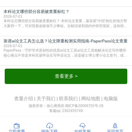
比”。如果格式完全规范，如正文引用句尾紧跟半角上标[1]，文末“参考文献”四字
独占一行，每条文献用[1][2]方括号编号、与正文一一对应，著录项符合GB/T
本科论文哪些部分容易被查重标红？
7714（作者、题名、刊名、年、卷期、页码齐全，标点用半角）；查重系统识别
成功后通常把这段标为引用，
2026-07-01
本科论文哪些部分容易被查重标红？ 本科论文查重，最容易“中招“标红的地方帮
大家捋一下，可对照着改能省不少事哈。文献综述和国内外研究现状，这块绝对
的重灾区。你介绍前人研究了啥、某个理论是谁提的，课本和往届论文里都有近
乎一模一样的话，你要是直接复制百度百科、教材或别人写好的综述段落，系统
靠谱ai论文工具怎么选？论文降重检测实用指南-PaperPass论文查重
一抓一个准，整段飘红。研究背景、意义和方法描述也是不可避免，比如“本文采
用问卷调查法““运用SPSS软件进行数据分
2026-07-01
PaperPass：守护学术原创性的优质ai论文工具ai论文工具能解决论文写作哪些
核心痛点不管是本科应届毕业生写毕业论文，还是硕士博士攒小论文发刊，或是
科研人员整理课题成果，都绕不开重复率核查、内容优化这两大难关。以前全靠
自己逐句读逐句改，熬好几个大夜不说，还经常改不到点上，交上去才发现重复
率超标，再返工太折腾。现在有了成熟的ai论文工具，这些痛点基本都能高效解
决。靠谱的ai论文工具，不止能帮你梳
查看更多 >
查重介绍
|
关于我们
|
联系我们
|
网站地图
|
电脑版
版权所有：放心测系统
闽ICP备20006702号-28
客服qq: 2302455749
立即查重
报告下载
在线客服
返回首页