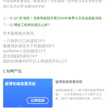
中国知网查重系统
/
检测资讯
/
学术新闻
/
郑州电力高等专科学校：
践行生态文明 创建绿色学校
上一篇:
以“演”筑防！张家界航院开展2024年春季火灾应急疏散演练
下一篇:
网络工程师待遇怎么样?
学术新闻相关资讯
一只狗四个口的谜语24个
最难猜的谜语关于民族团结8个
warframe小丑的谜语12个
思念妈妈的谜语24个
我的自画像450字以上用谜语开头11个
知网产品
硕博初稿查重系统
硕博初稿查重系统
硕博初稿检测（一般习惯叫做硕博预审
版），论文查重检测上千万篇中文文
献，超百万篇各类独家文献，超百万港
澳台地区学术文献过千万篇英文文献资
源，数亿个中英文互联网资源是全国高