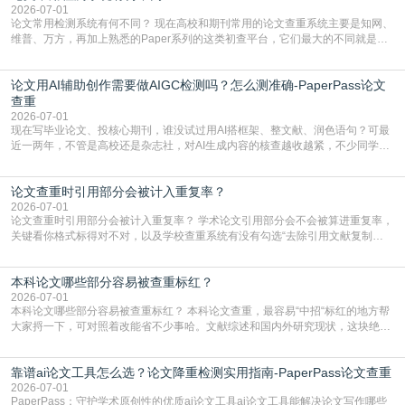
复片
2026-07-01
论文常用检测系统有何不同？ 现在高校和期刊常用的论文查重系统主要是知网、
维普、万方，再加上熟悉的Paper系列的这类初查平台，它们最大的不同就是数
据库大小、算法严格度和适用场景，弄明白区别你就不会乱花冤枉钱也不会被初
查数值误导。知网（CNKI）是学校定稿检测的绝对主流。本科用PMLC，含大学
论文用AI辅助创作需要做AIGC检测吗？怎么测准确-PaperPass论文
生联合比对库，能比历届学长论文，硕博用VIP/TMLC，含学术论文联合比对
库，期刊投稿用AMLMC/SML
查重
2026-07-01
现在写毕业论文、投核心期刊，谁没试过用AI搭框架、整文献、润色语句？可最
近一两年，不管是高校还是杂志社，对AI生成内容的核查越收越紧，不少同学投
出去的文章直接因为AIGC占比过高被打回，还有人毕设差点因为这个过不了，
真的太亏。提前做AIGC检测，已经成了很多过来人交稿前必做的一步。为什么
论文查重时引用部分会被计入重复率？
AIGC检测成了论文答辩投稿前的必备项？可能还有不少人觉得，我就用AI搭了个
框架，内容都是自己写的，至于做AIG
2026-07-01
论文查重时引用部分会被计入重复率？ 学术论文引用部分会不会被算进重复率，
关键看你格式标得对不对，以及学校查重系统有没有勾选“去除引用文献复制
比”。如果格式完全规范，如正文引用句尾紧跟半角上标[1]，文末“参考文献”四字
独占一行，每条文献用[1][2]方括号编号、与正文一一对应，著录项符合GB/T
本科论文哪些部分容易被查重标红？
7714（作者、题名、刊名、年、卷期、页码齐全，标点用半角）；查重系统识别
成功后通常把这段标为引用，
2026-07-01
本科论文哪些部分容易被查重标红？ 本科论文查重，最容易“中招“标红的地方帮
大家捋一下，可对照着改能省不少事哈。文献综述和国内外研究现状，这块绝对
的重灾区。你介绍前人研究了啥、某个理论是谁提的，课本和往届论文里都有近
乎一模一样的话，你要是直接复制百度百科、教材或别人写好的综述段落，系统
靠谱ai论文工具怎么选？论文降重检测实用指南-PaperPass论文查重
一抓一个准，整段飘红。研究背景、意义和方法描述也是不可避免，比如“本文采
用问卷调查法““运用SPSS软件进行数据分
2026-07-01
PaperPass：守护学术原创性的优质ai论文工具ai论文工具能解决论文写作哪些