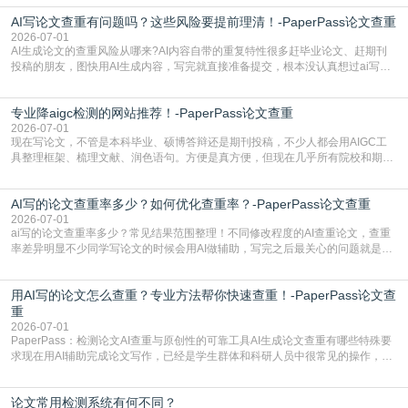
怕是已经入行的科研人员，不少人也搞不清降aigc检测是啥，对相关要求摸不
AI写论文查重有问题吗？这些风险要提前理清！-PaperPass论文查重
准。其实，降aigc检测是伴随AIGC工具在学术领域普及诞生的新需求，核心是为
了满足现在高校、期刊对AI生
2026-07-01
AI生成论文的查重风险从哪来?AI内容自带的重复特性很多赶毕业论文、赶期刊
投稿的朋友，图快用AI生成内容，写完就直接准备提交，根本没认真想过ai写论
文查重有问题吗这个问题，直到出了问题才追悔莫及。其实AI生成内容本身，就
自带不可忽视的查重风险。AI训练依赖海量公开的文本数据，生成内容本质是基
专业降aigc检测的网站推荐！-PaperPass论文查重
于训练数据的概率拼接，不是从零开始的原创创作。生成过程中，很容易复用已
有的高频公共表述，甚至直接拼接已经公开
2026-07-01
现在写论文，不管是本科毕业、硕博答辩还是期刊投稿，不少人都会用AIGC工
具整理框架、梳理文献、润色语句。方便是真方便，但现在几乎所有院校和期刊
都要求排查论文中的AIGC生成内容，不符合规范的直接打回修改。自己瞎改三
五遍还是过不了预检测的大有人在，这时候，找到靠谱的降AIGC检测率的网
AI写的论文查重率多少？如何优化查重率？-PaperPass论文查重
站，就能少走好多弯路。PaperPass：守护学术原创性的智能伙伴AIGC生成内
容的学术合规痛点去年帮一个本科师弟改
2026-07-01
ai写的论文查重率多少？常见结果范围整理！不同修改程度的AI查重论文，查重
率差异明显不少同学写论文的时候会用AI做辅助，写完之后最关心的问题就是ai
写的论文查重率多少。很多人误以为AI生成的内容都是全新的，不会出现重复，
实际情况和大家想的不太一样。AI训练依赖海量公开学术文献、网络内容，生成
用AI写的论文怎么查重？专业方法帮你快速查重！-PaperPass论文查
内容本质是按照语义概率拼接已有内容，很容易和已发布的作品撞重复，甚至会
直接引用整段已有内容，所以查重率偏高是
重
2026-07-01
PaperPass：检测论文AI查重与原创性的可靠工具AI生成论文查重有哪些特殊要
求现在用AI辅助完成论文写作，已经是学生群体和科研人员中很常见的操作，不
管是搭建论文框架、梳理研究逻辑还是润色语言，不少人都会借助AI提高效率。
但很多人忽略了，AI生成的内容天生带有重复风险——训练AI的数据集本身就包
论文常用检测系统有何不同？
含大量已公开的学术内容、网络原创内容，AI输出内容时很容易无意识拼接出重