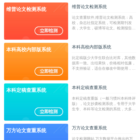
校用来检测硕博论文的系统，检测范围
维普论文检测系统
维普论文检测系统
广，数据来源真实，检测算法合理!本
系统含有（学术库与源码库）。（限制
论文查重软件,维普论文检测系统：高
字符数30万）
校，杂志社指定系统，可检测期刊发
表，大学生，硕博等论文。检测报告支
持PDF、网页格式，性价比高！
本科高校内部版系统
本科高校内部版系统
比定稿版少大学生联合比对库，其他数
据库一致。出结果快，价格相对低廉，
不支持验证，适合在修改中期使用，定
稿推荐PMLC。——不支持验证！！！
本科定稿查重系统
本科定稿查重系统
本科定稿查重版（一般习惯叫本科终评
版），论文抄袭检测系统，专用于大学
生专、本科等论文检测的系统，大多数
专、本科院校使用此检测系统。（限制
字符数6万）
万方论文查重系统
万方论文查重系统
论文检测网站,万方数据平台推出的万