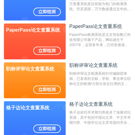
方查重系统是目前较为热门的检测系
统。究其原因，万方数据通过近年的发
展，在高校中也确立了自己的相应地
位，特别是部分高校直接将其视为毕业
检测系统，其真实性和权威性无可厚
PaperPass论文查重系统
PaperPass论文查重系统
非。其次，相对于知网而言，万方检测
PaperPass检测系统是北京智齿数汇科
费用少，上手容易，是学生初次论文查
技有限公司旗下产品，网站诞生于
重的推荐系统。
2007年，运营多年来，已经发展成为
国内可信赖的中文原创性检查和预防剽
窃的在线网站。 系统采用自主研发的
动态指纹越级扫描检测技术，该项技术
职称评审论文查重系统
检测速度快、精度高，市场反映良好。
职称评审论文查重系统
职称评审论文检测系统针对编辑部来
稿，已发表的文献，学校、事业单位职
称论文的检测!大部分杂志社用的文献
抄袭检测系统。可检测抄袭与剽窃、伪
造、篡改、不当署名、一稿多投等学术
不端文献，学术不端论文查重可供期刊
格子达论文查重系统
编辑部检测来稿和已发表的文献,检测
格子达论文查重系统
结果和杂志社一致,已发表过的文章检
格子达依托学术期刊库收录了海量对比
测时注意填写第一作者,才能排除已发
资源，其中包括中国论文库、中文学术
表文献复制比。（限制字符数1万）
期刊库、中国学位论文库等国内齐全的
论文库以及数亿级网络资源，同时本地
资源库以每月100万篇的速度增加，是