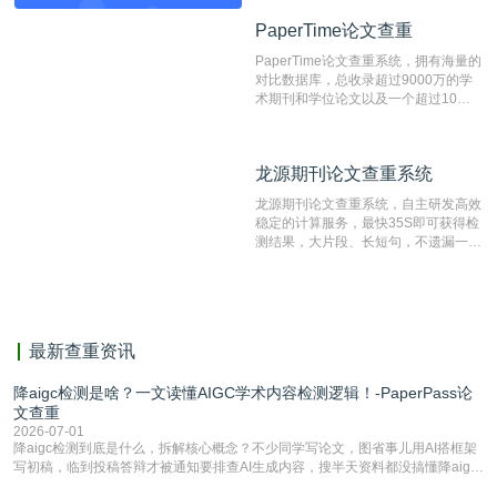
目前中文文献资源涵盖全面的论文检测
PaperTime论文查重
PaperTime论文查重
系统，可检测中文、英文两种语言的论
文文本。
PaperTime论文查重系统，拥有海量的
对比数据库，总收录超过9000万的学
术期刊和学位论文以及一个超过10亿
数量的互联网网页数据库组成，保证了
比对源的专业性和广泛性。采用多级指
纹对比技术结合深度语义发掘识别比
龙源期刊论文查重系统
龙源期刊论文查重系统
对，利用指纹索引快速而精准地在云检
测服务部署的论文数据资源库中找到所
龙源期刊论文查重系统，自主研发高效
有相似的片段，该项技术检测速度快、
稳定的计算服务，最快35S即可获得检
准确率高，市场反映良好。
测结果，大片段、长短句，不遗漏一处
相似，区分论文中的正确引用参考文
献。
最新查重资讯
降aigc检测是啥？一文读懂AIGC学术内容检测逻辑！-PaperPass论
文查重
2026-07-01
降aigc检测到底是什么，拆解核心概念？不少同学写论文，图省事儿用AI搭框架
写初稿，临到投稿答辩才被通知要排查AI生成内容，搜半天资料都没搞懂降aigc
检测是啥，还容易把它和普通论文查重混为一谈，最后踩了坑，耽误了进度。哪