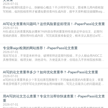
2026-07-01
降aigc检测到底是什么，拆解核心概念？不少同学写论文，图省事儿用AI搭框架
写初稿，临到投稿答辩才被通知要排查AI生成内容，搜半天资料都没搞懂降aigc
检测是啥，还容易把它和普通论文查重混为一谈，最后踩了坑，耽误了进度。哪
怕是已经入行的科研人员，不少人也搞不清降aigc检测是啥，对相关要求摸不
AI写论文查重有问题吗？这些风险要提前理清！-PaperPass论文查重
准。其实，降aigc检测是伴随AIGC工具在学术领域普及诞生的新需求，核心是为
了满足现在高校、期刊对AI生
2026-07-01
AI生成论文的查重风险从哪来?AI内容自带的重复特性很多赶毕业论文、赶期刊
投稿的朋友，图快用AI生成内容，写完就直接准备提交，根本没认真想过ai写论
文查重有问题吗这个问题，直到出了问题才追悔莫及。其实AI生成内容本身，就
自带不可忽视的查重风险。AI训练依赖海量公开的文本数据，生成内容本质是基
专业降aigc检测的网站推荐！-PaperPass论文查重
于训练数据的概率拼接，不是从零开始的原创创作。生成过程中，很容易复用已
有的高频公共表述，甚至直接拼接已经公开
2026-07-01
现在写论文，不管是本科毕业、硕博答辩还是期刊投稿，不少人都会用AIGC工
具整理框架、梳理文献、润色语句。方便是真方便，但现在几乎所有院校和期刊
都要求排查论文中的AIGC生成内容，不符合规范的直接打回修改。自己瞎改三
五遍还是过不了预检测的大有人在，这时候，找到靠谱的降AIGC检测率的网
AI写的论文查重率多少？如何优化查重率？-PaperPass论文查重
站，就能少走好多弯路。PaperPass：守护学术原创性的智能伙伴AIGC生成内
容的学术合规痛点去年帮一个本科师弟改
2026-07-01
ai写的论文查重率多少？常见结果范围整理！不同修改程度的AI查重论文，查重
率差异明显不少同学写论文的时候会用AI做辅助，写完之后最关心的问题就是ai
写的论文查重率多少。很多人误以为AI生成的内容都是全新的，不会出现重复，
实际情况和大家想的不太一样。AI训练依赖海量公开学术文献、网络内容，生成
用AI写的论文怎么查重？专业方法帮你快速查重！-PaperPass论文查
内容本质是按照语义概率拼接已有内容，很容易和已发布的作品撞重复，甚至会
直接引用整段已有内容，所以查重率偏高是
重
2026-07-01