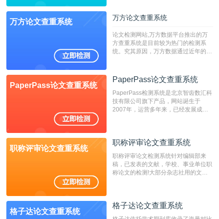
字符数6万）
万方论文查重系统
万方论文查重系统
论文检测网站,万方数据平台推出的万
方查重系统是目前较为热门的检测系
统。究其原因，万方数据通过近年的发
展，在高校中也确立了自己的相应地
位，特别是部分高校直接将其视为毕业
检测系统，其真实性和权威性无可厚
PaperPass论文查重系统
PaperPass论文查重系统
非。其次，相对于知网而言，万方检测
PaperPass检测系统是北京智齿数汇科
费用少，上手容易，是学生初次论文查
技有限公司旗下产品，网站诞生于
重的推荐系统。
2007年，运营多年来，已经发展成为
国内可信赖的中文原创性检查和预防剽
窃的在线网站。 系统采用自主研发的
动态指纹越级扫描检测技术，该项技术
职称评审论文查重系统
检测速度快、精度高，市场反映良好。
职称评审论文查重系统
职称评审论文检测系统针对编辑部来
稿，已发表的文献，学校、事业单位职
称论文的检测!大部分杂志社用的文献
抄袭检测系统。可检测抄袭与剽窃、伪
造、篡改、不当署名、一稿多投等学术
不端文献，学术不端论文查重可供期刊
格子达论文查重系统
编辑部检测来稿和已发表的文献,检测
格子达论文查重系统
结果和杂志社一致,已发表过的文章检