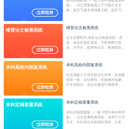
硕博初稿检测（一般习惯叫做硕博预审
版），论文查重检测上千万篇中文文
献，超百万篇各类独家文献，超百万港
澳台地区学术文献过千万篇英文文献资
源，数亿个中英文互联网资源是全国高
校用来检测硕博论文的系统，检测范围
维普论文检测系统
维普论文检测系统
广，数据来源真实，检测算法合理!本
系统含有（学术库与源码库）。（限制
论文查重软件,维普论文检测系统：高
字符数30万）
校，杂志社指定系统，可检测期刊发
表，大学生，硕博等论文。检测报告支
持PDF、网页格式，性价比高！
本科高校内部版系统
本科高校内部版系统
比定稿版少大学生联合比对库，其他数
据库一致。出结果快，价格相对低廉，
不支持验证，适合在修改中期使用，定
稿推荐PMLC。——不支持验证！！！
本科定稿查重系统
本科定稿查重系统
本科定稿查重版（一般习惯叫本科终评
版），论文抄袭检测系统，专用于大学
生专、本科等论文检测的系统，大多数
专、本科院校使用此检测系统。（限制