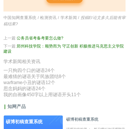
中国知网查重系统
/
检测资讯
/
学术新闻
/
投稿EI论文多久后能有审
稿结果?
上一篇:
公务员省考备考要怎么做?
下一篇:
郑州科技学院：顺势而为 守正创新 积极推进马克思主义学院
建设
学术新闻相关资讯
一只狗四个口的谜语24个
最难猜的谜语关于民族团结8个
warframe小丑的谜语12个
思念妈妈的谜语24个
我的自画像450字以上用谜语开头11个
知网产品
硕博初稿查重系统
硕博初稿查重系统