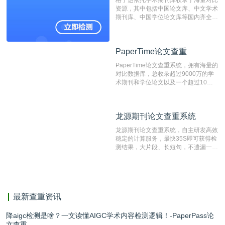
格子达依托学术期刊库收录了海量对比
测时注意填写第一作者,才能排除已发
资源，其中包括中国论文库、中文学术
表文献复制比。（限制字符数1万）
期刊库、中国学位论文库等国内齐全的
论文库以及数亿级网络资源，同时本地
资源库以每月100万篇的速度增加，是
目前中文文献资源涵盖全面的论文检测
PaperTime论文查重
PaperTime论文查重
系统，可检测中文、英文两种语言的论
文文本。
PaperTime论文查重系统，拥有海量的
对比数据库，总收录超过9000万的学
术期刊和学位论文以及一个超过10亿
数量的互联网网页数据库组成，保证了
比对源的专业性和广泛性。采用多级指
纹对比技术结合深度语义发掘识别比
龙源期刊论文查重系统
龙源期刊论文查重系统
对，利用指纹索引快速而精准地在云检
测服务部署的论文数据资源库中找到所
龙源期刊论文查重系统，自主研发高效
有相似的片段，该项技术检测速度快、
稳定的计算服务，最快35S即可获得检
准确率高，市场反映良好。
测结果，大片段、长短句，不遗漏一处
相似，区分论文中的正确引用参考文
献。
最新查重资讯
降aigc检测是啥？一文读懂AIGC学术内容检测逻辑！-PaperPass论
文查重