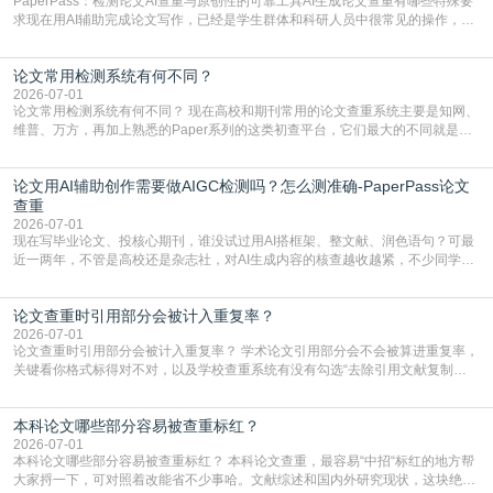
PaperPass：检测论文AI查重与原创性的可靠工具AI生成论文查重有哪些特殊要
求现在用AI辅助完成论文写作，已经是学生群体和科研人员中很常见的操作，不
管是搭建论文框架、梳理研究逻辑还是润色语言，不少人都会借助AI提高效率。
但很多人忽略了，AI生成的内容天生带有重复风险——训练AI的数据集本身就包
论文常用检测系统有何不同？
含大量已公开的学术内容、网络原创内容，AI输出内容时很容易无意识拼接出重
复片
2026-07-01
论文常用检测系统有何不同？ 现在高校和期刊常用的论文查重系统主要是知网、
维普、万方，再加上熟悉的Paper系列的这类初查平台，它们最大的不同就是数
据库大小、算法严格度和适用场景，弄明白区别你就不会乱花冤枉钱也不会被初
查数值误导。知网（CNKI）是学校定稿检测的绝对主流。本科用PMLC，含大学
论文用AI辅助创作需要做AIGC检测吗？怎么测准确-PaperPass论文
生联合比对库，能比历届学长论文，硕博用VIP/TMLC，含学术论文联合比对
库，期刊投稿用AMLMC/SML
查重
2026-07-01
现在写毕业论文、投核心期刊，谁没试过用AI搭框架、整文献、润色语句？可最
近一两年，不管是高校还是杂志社，对AI生成内容的核查越收越紧，不少同学投
出去的文章直接因为AIGC占比过高被打回，还有人毕设差点因为这个过不了，
真的太亏。提前做AIGC检测，已经成了很多过来人交稿前必做的一步。为什么
论文查重时引用部分会被计入重复率？
AIGC检测成了论文答辩投稿前的必备项？可能还有不少人觉得，我就用AI搭了个
框架，内容都是自己写的，至于做AIG
2026-07-01
论文查重时引用部分会被计入重复率？ 学术论文引用部分会不会被算进重复率，
关键看你格式标得对不对，以及学校查重系统有没有勾选“去除引用文献复制
比”。如果格式完全规范，如正文引用句尾紧跟半角上标[1]，文末“参考文献”四字
独占一行，每条文献用[1][2]方括号编号、与正文一一对应，著录项符合GB/T
本科论文哪些部分容易被查重标红？
7714（作者、题名、刊名、年、卷期、页码齐全，标点用半角）；查重系统识别
成功后通常把这段标为引用，
2026-07-01
本科论文哪些部分容易被查重标红？ 本科论文查重，最容易“中招“标红的地方帮
大家捋一下，可对照着改能省不少事哈。文献综述和国内外研究现状，这块绝对