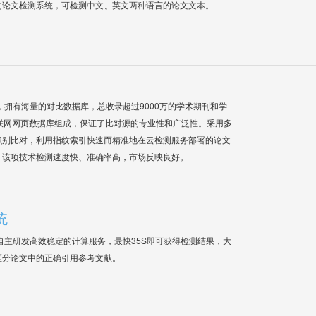
的论文检测系统，可检测中文、英文两种语言的论文文本。
系统，拥有海量的对比数据库，总收录超过9000万的学术期刊和学
联网网页数据库组成，保证了比对源的专业性和广泛性。采用多
识别比对，利用指纹索引快速而精准地在云检测服务部署的论文
，该项技术检测速度快、准确率高，市场反映良好。
统
自主研发高效稳定的计算服务，最快35S即可获得检测结果，大
区分论文中的正确引用参考文献。