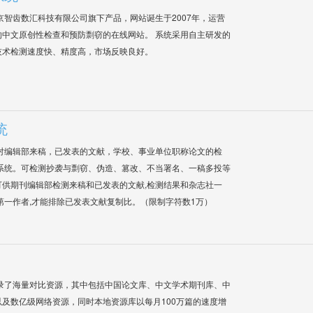
是北京智齿数汇科技有限公司旗下产品，网站诞生于2007年，运营
中文原创性检查和预防剽窃的在线网站。 系统采用自主研发的
技术检测速度快、精度高，市场反映良好。
统
对编辑部来稿，已发表的文献，学校、事业单位职称论文的检
系统。可检测抄袭与剽窃、伪造、篡改、不当署名、一稿多投等
供期刊编辑部检测来稿和已发表的文献,检测结果和杂志社一
第一作者,才能排除已发表文献复制比。（限制字符数1万）
录了海量对比资源，其中包括中国论文库、中文学术期刊库、中
及数亿级网络资源，同时本地资源库以每月100万篇的速度增