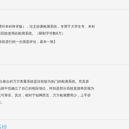
惯叫本科终评版），论文抄袭检测系统，专用于大学生专、本科
科院校使用此检测系统。（限制字符数6万）
校前进行的一次摸底评估，基本一致】
平台推出的万方查重系统是目前较为热门的检测系统。究其原
高校中也确立了自己的相应地位，特别是部分高校直接将其视为
无可厚非。其次，相对于知网而言，万方检测费用少，上手容
统。
系统