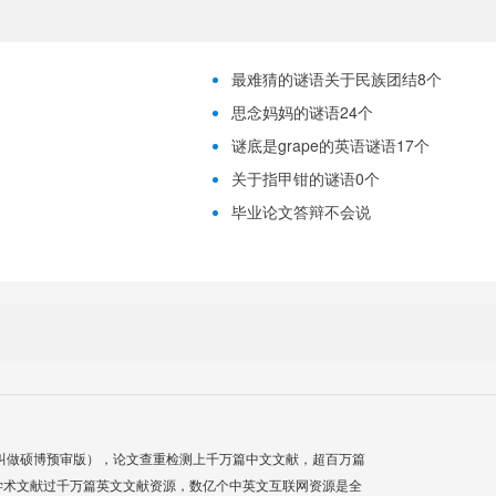
最难猜的谜语关于民族团结8个
思念妈妈的谜语24个
谜底是grape的英语谜语17个
关于指甲钳的谜语0个
毕业论文答辩不会说
叫做硕博预审版），论文查重检测上千万篇中文文献，超百万篇
学术文献过千万篇英文文献资源，数亿个中英文互联网资源是全