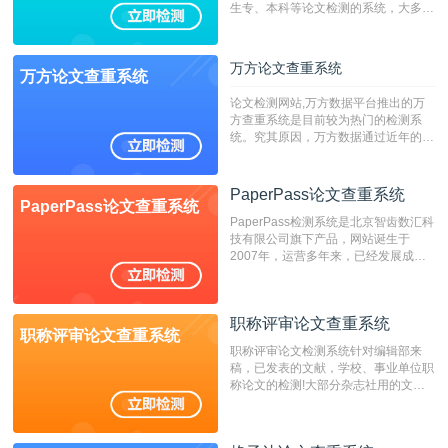
生专、本科等论文检测的系统，大多数
专、本科院校使用此检测系统。（限制
字符数6万）
万方论文查重系统
万方论文查重系统
论文检测网站,万方数据平台推出的万
方查重系统是目前较为热门的检测系
统。究其原因，万方数据通过近年的发
展，在高校中也确立了自己的相应地
位，特别是部分高校直接将其视为毕业
检测系统，其真实性和权威性无可厚
PaperPass论文查重系统
PaperPass论文查重系统
非。其次，相对于知网而言，万方检测
PaperPass检测系统是北京智齿数汇科
费用少，上手容易，是学生初次论文查
技有限公司旗下产品，网站诞生于
重的推荐系统。
2007年，运营多年来，已经发展成为
国内可信赖的中文原创性检查和预防剽
窃的在线网站。 系统采用自主研发的
动态指纹越级扫描检测技术，该项技术
职称评审论文查重系统
检测速度快、精度高，市场反映良好。
职称评审论文查重系统
职称评审论文检测系统针对编辑部来
稿，已发表的文献，学校、事业单位职
称论文的检测!大部分杂志社用的文献
抄袭检测系统。可检测抄袭与剽窃、伪
造、篡改、不当署名、一稿多投等学术
不端文献，学术不端论文查重可供期刊