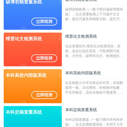
硕博初稿查重系统
硕博初稿检测（一般习惯叫做硕博预审
版），论文查重检测上千万篇中文文
献，超百万篇各类独家文献，超百万港
澳台地区学术文献过千万篇英文文献资
源，数亿个中英文互联网资源是全国高
校用来检测硕博论文的系统，检测范围
维普论文检测系统
维普论文检测系统
广，数据来源真实，检测算法合理!本
系统含有（学术库与源码库）。（限制
论文查重软件,维普论文检测系统：高
字符数30万）
校，杂志社指定系统，可检测期刊发
表，大学生，硕博等论文。检测报告支
持PDF、网页格式，性价比高！
本科高校内部版系统
本科高校内部版系统
比定稿版少大学生联合比对库，其他数
据库一致。出结果快，价格相对低廉，
不支持验证，适合在修改中期使用，定
稿推荐PMLC。——不支持验证！！！
本科定稿查重系统
本科定稿查重系统
本科定稿查重版（一般习惯叫本科终评
版），论文抄袭检测系统，专用于大学