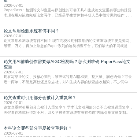
重
2026-07-01
PaperPass：检测论文AI查重与原创性的可靠工具AI生成论文查重有哪些特殊要
求现在用AI辅助完成论文写作，已经是学生群体和科研人员中很常见的操作，不
管是搭建论文框架、梳理研究逻辑还是润色语言，不少人都会借助AI提高效率。
但很多人忽略了，AI生成的内容天生带有重复风险——训练AI的数据集本身就包
论文常用检测系统有何不同？
含大量已公开的学术内容、网络原创内容，AI输出内容时很容易无意识拼接出重
复片
2026-07-01
论文常用检测系统有何不同？ 现在高校和期刊常用的论文查重系统主要是知网、
维普、万方，再加上熟悉的Paper系列的这类初查平台，它们最大的不同就是数
据库大小、算法严格度和适用场景，弄明白区别你就不会乱花冤枉钱也不会被初
查数值误导。知网（CNKI）是学校定稿检测的绝对主流。本科用PMLC，含大学
论文用AI辅助创作需要做AIGC检测吗？怎么测准确-PaperPass论文
生联合比对库，能比历届学长论文，硕博用VIP/TMLC，含学术论文联合比对
库，期刊投稿用AMLMC/SML
查重
2026-07-01
现在写毕业论文、投核心期刊，谁没试过用AI搭框架、整文献、润色语句？可最
近一两年，不管是高校还是杂志社，对AI生成内容的核查越收越紧，不少同学投
出去的文章直接因为AIGC占比过高被打回，还有人毕设差点因为这个过不了，
真的太亏。提前做AIGC检测，已经成了很多过来人交稿前必做的一步。为什么
论文查重时引用部分会被计入重复率？
AIGC检测成了论文答辩投稿前的必备项？可能还有不少人觉得，我就用AI搭了个
框架，内容都是自己写的，至于做AIG
2026-07-01
论文查重时引用部分会被计入重复率？ 学术论文引用部分会不会被算进重复率，
关键看你格式标得对不对，以及学校查重系统有没有勾选“去除引用文献复制
比”。如果格式完全规范，如正文引用句尾紧跟半角上标[1]，文末“参考文献”四字
独占一行，每条文献用[1][2]方括号编号、与正文一一对应，著录项符合GB/T
本科论文哪些部分容易被查重标红？
7714（作者、题名、刊名、年、卷期、页码齐全，标点用半角）；查重系统识别
成功后通常把这段标为引用，
2026-07-01