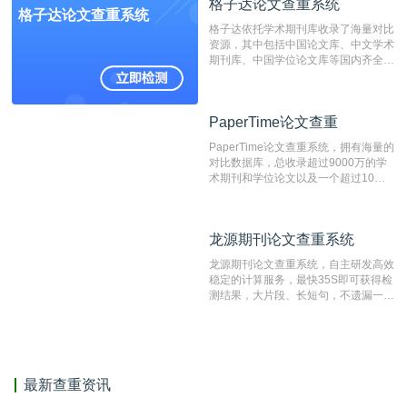
格子达论文查重系统
编辑部检测来稿和已发表的文献,检测
格子达论文查重系统
结果和杂志社一致,已发表过的文章检
格子达依托学术期刊库收录了海量对比
测时注意填写第一作者,才能排除已发
资源，其中包括中国论文库、中文学术
表文献复制比。（限制字符数1万）
期刊库、中国学位论文库等国内齐全的
论文库以及数亿级网络资源，同时本地
资源库以每月100万篇的速度增加，是
目前中文文献资源涵盖全面的论文检测
PaperTime论文查重
PaperTime论文查重
系统，可检测中文、英文两种语言的论
文文本。
PaperTime论文查重系统，拥有海量的
对比数据库，总收录超过9000万的学
术期刊和学位论文以及一个超过10亿
数量的互联网网页数据库组成，保证了
比对源的专业性和广泛性。采用多级指
纹对比技术结合深度语义发掘识别比
龙源期刊论文查重系统
龙源期刊论文查重系统
对，利用指纹索引快速而精准地在云检
测服务部署的论文数据资源库中找到所
龙源期刊论文查重系统，自主研发高效
有相似的片段，该项技术检测速度快、
稳定的计算服务，最快35S即可获得检
准确率高，市场反映良好。
测结果，大片段、长短句，不遗漏一处
相似，区分论文中的正确引用参考文
献。
最新查重资讯