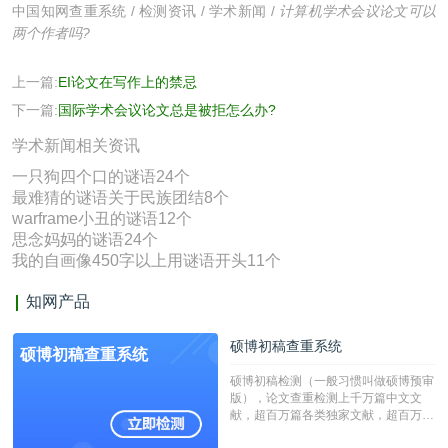
中国知网查重系统
/
检测资讯
/
学术新闻
/
计算机学术会议论文可以
两个作者吗?
上一篇:
EI论文在写作上的禁忌
下一篇:
国际学术会议论文总是被拒怎么办?
学术新闻相关资讯
一只狗四个口的谜语24个
最难猜的谜语关于民族团结8个
warframe小丑的谜语12个
思念妈妈的谜语24个
我的自画像450字以上用谜语开头11个
知网产品
硕博初稿查重系统
硕博初稿查重系统
硕博初稿检测（一般习惯叫做硕博预审
版），论文查重检测上千万篇中文文
献，超百万篇各类独家文献，超百万港
澳台地区学术文献过千万篇英文文献资