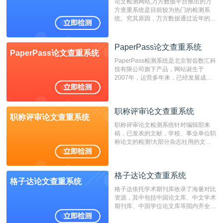
论文检测网站,万方数据平台推出的万
方查重系统是目前较为热门的检测系
统。究其原因，万方数据通过近年的发
展，在高校中也确立了自己的相应地
位，特别是部分高校直接将其视为毕业
检测系统，其真实性和权威性无可厚
PaperPass论文查重系统
PaperPass论文查重系统
非。其次，相对于知网而言，万方检测
PaperPass检测系统是北京智齿数汇科
费用少，上手容易，是学生初次论文查
技有限公司旗下产品，网站诞生于
重的推荐系统。
2007年，运营多年来，已经发展成为
国内可信赖的中文原创性检查和预防剽
窃的在线网站。 系统采用自主研发的
动态指纹越级扫描检测技术，该项技术
职称评审论文查重系统
检测速度快、精度高，市场反映良好。
职称评审论文查重系统
职称评审论文检测系统针对编辑部来
稿，已发表的文献，学校、事业单位职
称论文的检测!大部分杂志社用的文献
抄袭检测系统。可检测抄袭与剽窃、伪
造、篡改、不当署名、一稿多投等学术
不端文献，学术不端论文查重可供期刊
格子达论文查重系统
编辑部检测来稿和已发表的文献,检测
格子达论文查重系统
结果和杂志社一致,已发表过的文章检
格子达依托学术期刊库收录了海量对比
测时注意填写第一作者,才能排除已发
资源，其中包括中国论文库、中文学术
表文献复制比。（限制字符数1万）
期刊库、中国学位论文库等国内齐全的
论文库以及数亿级网络资源，同时本地