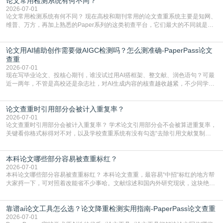
论文常用检测系统有何不同？
含大量已公开的学术内容、网络原创内容，AI输出内容时很容易无意识拼接出重
复片
2026-07-01
论文常用检测系统有何不同？ 现在高校和期刊常用的论文查重系统主要是知网、
维普、万方，再加上熟悉的Paper系列的这类初查平台，它们最大的不同就是数
据库大小、算法严格度和适用场景，弄明白区别你就不会乱花冤枉钱也不会被初
查数值误导。知网（CNKI）是学校定稿检测的绝对主流。本科用PMLC，含大学
论文用AI辅助创作需要做AIGC检测吗？怎么测准确-PaperPass论文
生联合比对库，能比历届学长论文，硕博用VIP/TMLC，含学术论文联合比对
库，期刊投稿用AMLMC/SML
查重
2026-07-01
现在写毕业论文、投核心期刊，谁没试过用AI搭框架、整文献、润色语句？可最
近一两年，不管是高校还是杂志社，对AI生成内容的核查越收越紧，不少同学投
出去的文章直接因为AIGC占比过高被打回，还有人毕设差点因为这个过不了，
真的太亏。提前做AIGC检测，已经成了很多过来人交稿前必做的一步。为什么
论文查重时引用部分会被计入重复率？
AIGC检测成了论文答辩投稿前的必备项？可能还有不少人觉得，我就用AI搭了个
框架，内容都是自己写的，至于做AIG
2026-07-01
论文查重时引用部分会被计入重复率？ 学术论文引用部分会不会被算进重复率，
关键看你格式标得对不对，以及学校查重系统有没有勾选“去除引用文献复制
比”。如果格式完全规范，如正文引用句尾紧跟半角上标[1]，文末“参考文献”四字
独占一行，每条文献用[1][2]方括号编号、与正文一一对应，著录项符合GB/T
本科论文哪些部分容易被查重标红？
7714（作者、题名、刊名、年、卷期、页码齐全，标点用半角）；查重系统识别
成功后通常把这段标为引用，
2026-07-01
本科论文哪些部分容易被查重标红？ 本科论文查重，最容易“中招“标红的地方帮
大家捋一下，可对照着改能省不少事哈。文献综述和国内外研究现状，这块绝对
的重灾区。你介绍前人研究了啥、某个理论是谁提的，课本和往届论文里都有近
乎一模一样的话，你要是直接复制百度百科、教材或别人写好的综述段落，系统
靠谱ai论文工具怎么选？论文降重检测实用指南-PaperPass论文查重
一抓一个准，整段飘红。研究背景、意义和方法描述也是不可避免，比如“本文采
用问卷调查法““运用SPSS软件进行数据分
2026-07-01