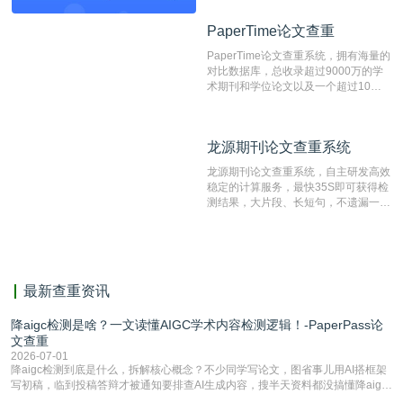
资源库以每月100万篇的速度增加，是
目前中文文献资源涵盖全面的论文检测
PaperTime论文查重
PaperTime论文查重
系统，可检测中文、英文两种语言的论
文文本。
PaperTime论文查重系统，拥有海量的
对比数据库，总收录超过9000万的学
术期刊和学位论文以及一个超过10亿
数量的互联网网页数据库组成，保证了
比对源的专业性和广泛性。采用多级指
纹对比技术结合深度语义发掘识别比
龙源期刊论文查重系统
龙源期刊论文查重系统
对，利用指纹索引快速而精准地在云检
测服务部署的论文数据资源库中找到所
龙源期刊论文查重系统，自主研发高效
有相似的片段，该项技术检测速度快、
稳定的计算服务，最快35S即可获得检
准确率高，市场反映良好。
测结果，大片段、长短句，不遗漏一处
相似，区分论文中的正确引用参考文
献。
最新查重资讯
降aigc检测是啥？一文读懂AIGC学术内容检测逻辑！-PaperPass论
文查重
2026-07-01
降aigc检测到底是什么，拆解核心概念？不少同学写论文，图省事儿用AI搭框架
写初稿，临到投稿答辩才被通知要排查AI生成内容，搜半天资料都没搞懂降aigc
检测是啥，还容易把它和普通论文查重混为一谈，最后踩了坑，耽误了进度。哪