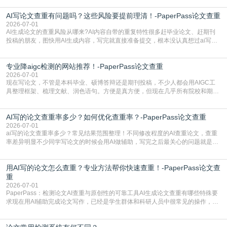
怕是已经入行的科研人员，不少人也搞不清降aigc检测是啥，对相关要求摸不
AI写论文查重有问题吗？这些风险要提前理清！-PaperPass论文查重
准。其实，降aigc检测是伴随AIGC工具在学术领域普及诞生的新需求，核心是为
了满足现在高校、期刊对AI生
2026-07-01
AI生成论文的查重风险从哪来?AI内容自带的重复特性很多赶毕业论文、赶期刊
投稿的朋友，图快用AI生成内容，写完就直接准备提交，根本没认真想过ai写论
文查重有问题吗这个问题，直到出了问题才追悔莫及。其实AI生成内容本身，就
自带不可忽视的查重风险。AI训练依赖海量公开的文本数据，生成内容本质是基
专业降aigc检测的网站推荐！-PaperPass论文查重
于训练数据的概率拼接，不是从零开始的原创创作。生成过程中，很容易复用已
有的高频公共表述，甚至直接拼接已经公开
2026-07-01
现在写论文，不管是本科毕业、硕博答辩还是期刊投稿，不少人都会用AIGC工
具整理框架、梳理文献、润色语句。方便是真方便，但现在几乎所有院校和期刊
都要求排查论文中的AIGC生成内容，不符合规范的直接打回修改。自己瞎改三
五遍还是过不了预检测的大有人在，这时候，找到靠谱的降AIGC检测率的网
AI写的论文查重率多少？如何优化查重率？-PaperPass论文查重
站，就能少走好多弯路。PaperPass：守护学术原创性的智能伙伴AIGC生成内
容的学术合规痛点去年帮一个本科师弟改
2026-07-01
ai写的论文查重率多少？常见结果范围整理！不同修改程度的AI查重论文，查重
率差异明显不少同学写论文的时候会用AI做辅助，写完之后最关心的问题就是ai
写的论文查重率多少。很多人误以为AI生成的内容都是全新的，不会出现重复，
实际情况和大家想的不太一样。AI训练依赖海量公开学术文献、网络内容，生成
用AI写的论文怎么查重？专业方法帮你快速查重！-PaperPass论文查
内容本质是按照语义概率拼接已有内容，很容易和已发布的作品撞重复，甚至会
直接引用整段已有内容，所以查重率偏高是
重
2026-07-01
PaperPass：检测论文AI查重与原创性的可靠工具AI生成论文查重有哪些特殊要
求现在用AI辅助完成论文写作，已经是学生群体和科研人员中很常见的操作，不
管是搭建论文框架、梳理研究逻辑还是润色语言，不少人都会借助AI提高效率。
但很多人忽略了，AI生成的内容天生带有重复风险——训练AI的数据集本身就包