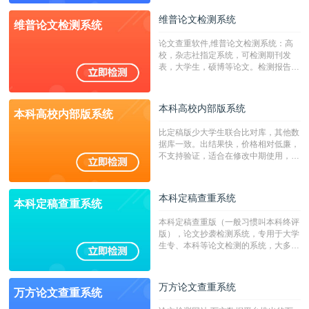
源，数亿个中英文互联网资源是全国高
校用来检测硕博论文的系统，检测范围
维普论文检测系统
维普论文检测系统
广，数据来源真实，检测算法合理!本
系统含有（学术库与源码库）。（限制
论文查重软件,维普论文检测系统：高
字符数30万）
校，杂志社指定系统，可检测期刊发
表，大学生，硕博等论文。检测报告支
持PDF、网页格式，性价比高！
本科高校内部版系统
本科高校内部版系统
比定稿版少大学生联合比对库，其他数
据库一致。出结果快，价格相对低廉，
不支持验证，适合在修改中期使用，定
稿推荐PMLC。——不支持验证！！！
本科定稿查重系统
本科定稿查重系统
本科定稿查重版（一般习惯叫本科终评
版），论文抄袭检测系统，专用于大学
生专、本科等论文检测的系统，大多数
专、本科院校使用此检测系统。（限制
字符数6万）
万方论文查重系统
万方论文查重系统