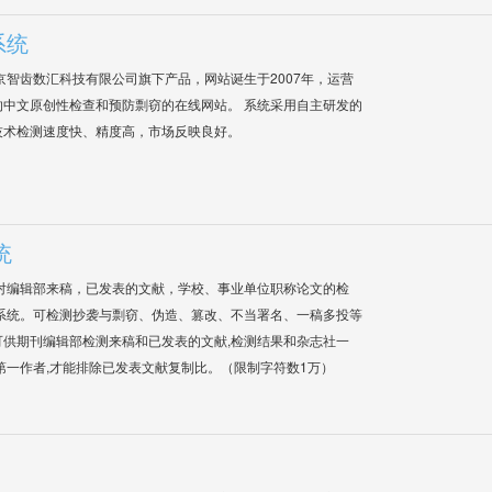
系统
是北京智齿数汇科技有限公司旗下产品，网站诞生于2007年，运营
中文原创性检查和预防剽窃的在线网站。 系统采用自主研发的
技术检测速度快、精度高，市场反映良好。
统
对编辑部来稿，已发表的文献，学校、事业单位职称论文的检
系统。可检测抄袭与剽窃、伪造、篡改、不当署名、一稿多投等
供期刊编辑部检测来稿和已发表的文献,检测结果和杂志社一
第一作者,才能排除已发表文献复制比。（限制字符数1万）