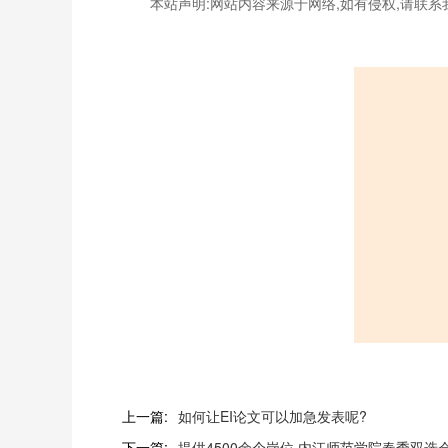
本站声明:网站内容来源于网络,如有侵权,请联系
上一篇:
如何让EI论文可以加急发表呢?
下一篇:
提供4500余个岗位 内江师范学院春季双选