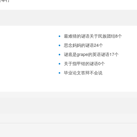
最难猜的谜语关于民族团结8个
思念妈妈的谜语24个
谜底是grape的英语谜语17个
关于指甲钳的谜语0个
毕业论文答辩不会说