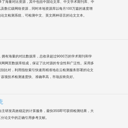
录了海量对比资源，其中包括中国论文库、中文学术期刊库、中
及数亿级网络资源，同时本地资源库以每月100万篇的速度增
的论文检测系统，可检测中文、英文两种语言的论文文本。
系统，拥有海量的对比数据库，总收录超过9000万的学术期刊和学
联网网页数据库组成，保证了比对源的专业性和广泛性。采用多
识别比对，利用指纹索引快速而精准地在云检测服务部署的论文
，该项技术检测速度快、准确率高，市场反映良好。
统
自主研发高效稳定的计算服务，最快35S即可获得检测结果，大
区分论文中的正确引用参考文献。