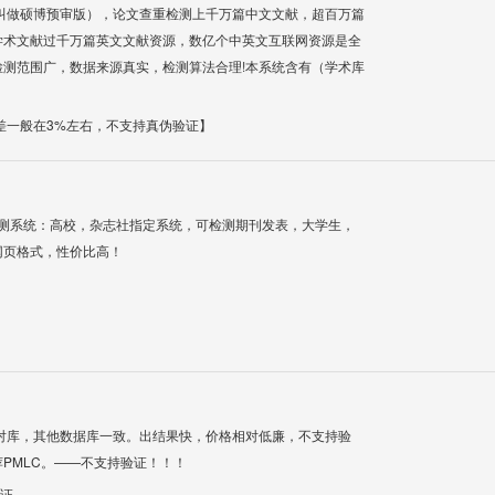
叫做硕博预审版），论文查重检测上千万篇中文文献，超百万篇
学术文献过千万篇英文文献资源，数亿个中英文互联网资源是全
测范围广，数据来源真实，检测算法合理!本系统含有（学术库
差一般在3%左右，不支持真伪验证】
检测系统：高校，杂志社指定系统，可检测期刊发表，大学生，
网页格式，性价比高！
对库，其他数据库一致。出结果快，价格相对低廉，不支持验
PMLC。——不支持验证！！！
验证