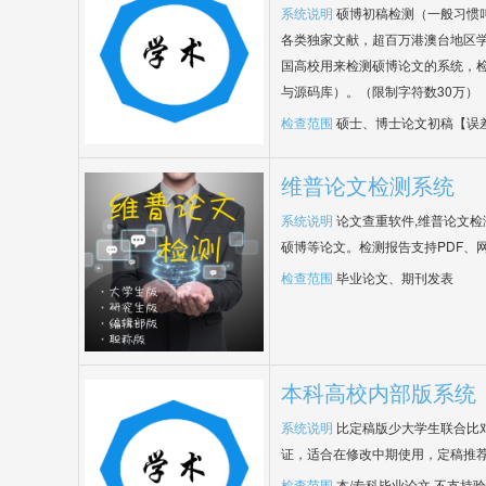
系统说明
硕博初稿检测（一般习惯
各类独家文献，超百万港澳台地区
国高校用来检测硕博论文的系统，检
与源码库）。（限制字符数30万）
检查范围
硕士、博士论文初稿【误
维普论文检测系统
系统说明
论文查重软件,维普论文
硕博等论文。检测报告支持PDF、
检查范围
毕业论文、期刊发表
本科高校内部版系统
系统说明
比定稿版少大学生联合比
证，适合在修改中期使用，定稿推荐
检查范围
本/专科毕业论文,不支持