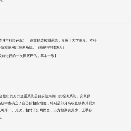
惯叫本科终评版），论文抄袭检测系统，专用于大学生专、本科
科院校使用此检测系统。（限制字符数6万）
校前进行的一次摸底评估，基本一致】
平台推出的万方查重系统是目前较为热门的检测系统。究其原
高校中也确立了自己的相应地位，特别是部分高校直接将其视为
无可厚非。其次，相对于知网而言，万方检测费用少，上手容
统。