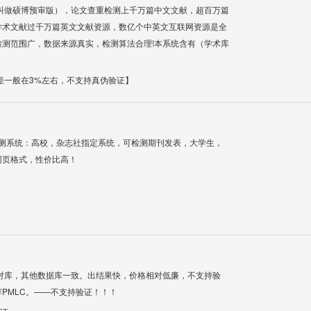
叫做硕博预审版），论文查重检测上千万篇中文文献，超百万篇
学术文献过千万篇英文文献资源，数亿个中英文互联网资源是全
测范围广，数据来源真实，检测算法合理!本系统含有（学术库
差一般在3%左右，不支持真伪验证】
检测系统：高校，杂志社指定系统，可检测期刊发表，大学生，
网页格式，性价比高！
对库，其他数据库一致。出结果快，价格相对低廉，不支持验
PMLC。——不支持验证！！！