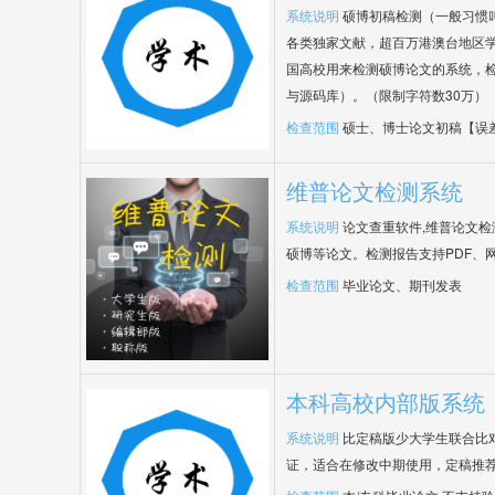
系统说明
硕博初稿检测（一般习惯
各类独家文献，超百万港澳台地区
国高校用来检测硕博论文的系统，检
与源码库）。（限制字符数30万）
检查范围
硕士、博士论文初稿【误
维普论文检测系统
系统说明
论文查重软件,维普论文
硕博等论文。检测报告支持PDF、
检查范围
毕业论文、期刊发表
本科高校内部版系统
系统说明
比定稿版少大学生联合比
证，适合在修改中期使用，定稿推荐