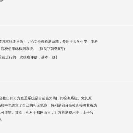
验证
惯叫本科终评版），论文抄袭检测系统，专用于大学生专、本科
科院校使用此检测系统。（限制字符数6万）
校前进行的一次摸底评估，基本一致】
平台推出的万方查重系统是目前较为热门的检测系统。究其原
高校中也确立了自己的相应地位，特别是部分高校直接将其视为
无可厚非。其次，相对于知网而言，万方检测费用少，上手容
统。