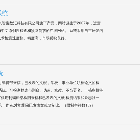
系统
是北京智齿数汇科技有限公司旗下产品，网站诞生于2007年，运营
中文原创性检查和预防剽窃的在线网站。 系统采用自主研发的
技术检测速度快、精度高，市场反映良好。
统
对编辑部来稿，已发表的文献，学校、事业单位职称论文的检
系统。可检测抄袭与剽窃、伪造、篡改、不当署名、一稿多投等
供期刊编辑部检测来稿和已发表的文献,检测结果和杂志社一
第一作者,才能排除已发表文献复制比。（限制字符数1万）