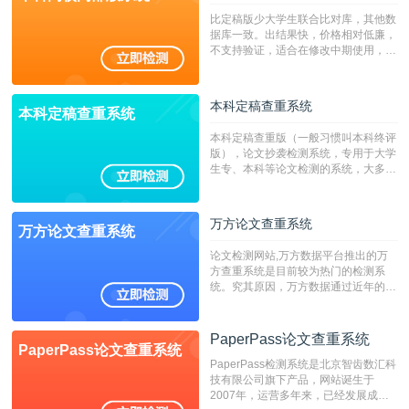
比定稿版少大学生联合比对库，其他数
据库一致。出结果快，价格相对低廉，
不支持验证，适合在修改中期使用，定
稿推荐PMLC。——不支持验证！！！
本科定稿查重系统
本科定稿查重系统
本科定稿查重版（一般习惯叫本科终评
版），论文抄袭检测系统，专用于大学
生专、本科等论文检测的系统，大多数
专、本科院校使用此检测系统。（限制
字符数6万）
万方论文查重系统
万方论文查重系统
论文检测网站,万方数据平台推出的万
方查重系统是目前较为热门的检测系
统。究其原因，万方数据通过近年的发
展，在高校中也确立了自己的相应地
位，特别是部分高校直接将其视为毕业
检测系统，其真实性和权威性无可厚
PaperPass论文查重系统
PaperPass论文查重系统
非。其次，相对于知网而言，万方检测
PaperPass检测系统是北京智齿数汇科
费用少，上手容易，是学生初次论文查
技有限公司旗下产品，网站诞生于
重的推荐系统。
2007年，运营多年来，已经发展成为