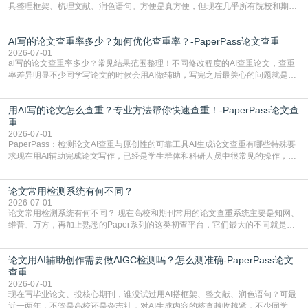
具整理框架、梳理文献、润色语句。方便是真方便，但现在几乎所有院校和期刊
都要求排查论文中的AIGC生成内容，不符合规范的直接打回修改。自己瞎改三
五遍还是过不了预检测的大有人在，这时候，找到靠谱的降AIGC检测率的网
AI写的论文查重率多少？如何优化查重率？-PaperPass论文查重
站，就能少走好多弯路。PaperPass：守护学术原创性的智能伙伴AIGC生成内
容的学术合规痛点去年帮一个本科师弟改
2026-07-01
ai写的论文查重率多少？常见结果范围整理！不同修改程度的AI查重论文，查重
率差异明显不少同学写论文的时候会用AI做辅助，写完之后最关心的问题就是ai
写的论文查重率多少。很多人误以为AI生成的内容都是全新的，不会出现重复，
实际情况和大家想的不太一样。AI训练依赖海量公开学术文献、网络内容，生成
用AI写的论文怎么查重？专业方法帮你快速查重！-PaperPass论文查
内容本质是按照语义概率拼接已有内容，很容易和已发布的作品撞重复，甚至会
直接引用整段已有内容，所以查重率偏高是
重
2026-07-01
PaperPass：检测论文AI查重与原创性的可靠工具AI生成论文查重有哪些特殊要
求现在用AI辅助完成论文写作，已经是学生群体和科研人员中很常见的操作，不
管是搭建论文框架、梳理研究逻辑还是润色语言，不少人都会借助AI提高效率。
但很多人忽略了，AI生成的内容天生带有重复风险——训练AI的数据集本身就包
论文常用检测系统有何不同？
含大量已公开的学术内容、网络原创内容，AI输出内容时很容易无意识拼接出重
复片
2026-07-01
论文常用检测系统有何不同？ 现在高校和期刊常用的论文查重系统主要是知网、
维普、万方，再加上熟悉的Paper系列的这类初查平台，它们最大的不同就是数
据库大小、算法严格度和适用场景，弄明白区别你就不会乱花冤枉钱也不会被初
查数值误导。知网（CNKI）是学校定稿检测的绝对主流。本科用PMLC，含大学
论文用AI辅助创作需要做AIGC检测吗？怎么测准确-PaperPass论文
生联合比对库，能比历届学长论文，硕博用VIP/TMLC，含学术论文联合比对
库，期刊投稿用AMLMC/SML
查重
2026-07-01
现在写毕业论文、投核心期刊，谁没试过用AI搭框架、整文献、润色语句？可最
近一两年，不管是高校还是杂志社，对AI生成内容的核查越收越紧，不少同学投