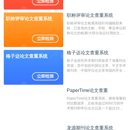
国内可信赖的中文原创性检查和预防剽
窃的在线网站。 系统采用自主研发的
动态指纹越级扫描检测技术，该项技术
职称评审论文查重系统
检测速度快、精度高，市场反映良好。
职称评审论文查重系统
职称评审论文检测系统针对编辑部来
稿，已发表的文献，学校、事业单位职
称论文的检测!大部分杂志社用的文献
抄袭检测系统。可检测抄袭与剽窃、伪
造、篡改、不当署名、一稿多投等学术
不端文献，学术不端论文查重可供期刊
格子达论文查重系统
编辑部检测来稿和已发表的文献,检测
格子达论文查重系统
结果和杂志社一致,已发表过的文章检
格子达依托学术期刊库收录了海量对比
测时注意填写第一作者,才能排除已发
资源，其中包括中国论文库、中文学术
表文献复制比。（限制字符数1万）
期刊库、中国学位论文库等国内齐全的
论文库以及数亿级网络资源，同时本地
资源库以每月100万篇的速度增加，是
目前中文文献资源涵盖全面的论文检测
PaperTime论文查重
PaperTime论文查重
系统，可检测中文、英文两种语言的论
文文本。
PaperTime论文查重系统，拥有海量的
对比数据库，总收录超过9000万的学
术期刊和学位论文以及一个超过10亿
数量的互联网网页数据库组成，保证了
比对源的专业性和广泛性。采用多级指
纹对比技术结合深度语义发掘识别比
龙源期刊论文查重系统
龙源期刊论文查重系统
对，利用指纹索引快速而精准地在云检