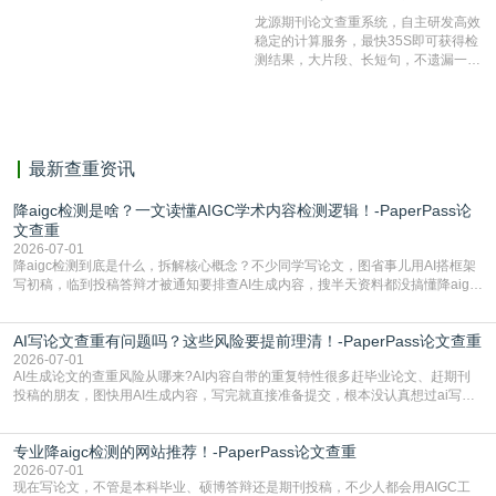
测服务部署的论文数据资源库中找到所
龙源期刊论文查重系统，自主研发高效
有相似的片段，该项技术检测速度快、
稳定的计算服务，最快35S即可获得检
准确率高，市场反映良好。
测结果，大片段、长短句，不遗漏一处
相似，区分论文中的正确引用参考文
献。
最新查重资讯
降aigc检测是啥？一文读懂AIGC学术内容检测逻辑！-PaperPass论
文查重
2026-07-01
降aigc检测到底是什么，拆解核心概念？不少同学写论文，图省事儿用AI搭框架
写初稿，临到投稿答辩才被通知要排查AI生成内容，搜半天资料都没搞懂降aigc
检测是啥，还容易把它和普通论文查重混为一谈，最后踩了坑，耽误了进度。哪
怕是已经入行的科研人员，不少人也搞不清降aigc检测是啥，对相关要求摸不
AI写论文查重有问题吗？这些风险要提前理清！-PaperPass论文查重
准。其实，降aigc检测是伴随AIGC工具在学术领域普及诞生的新需求，核心是为
了满足现在高校、期刊对AI生
2026-07-01
AI生成论文的查重风险从哪来?AI内容自带的重复特性很多赶毕业论文、赶期刊
投稿的朋友，图快用AI生成内容，写完就直接准备提交，根本没认真想过ai写论
文查重有问题吗这个问题，直到出了问题才追悔莫及。其实AI生成内容本身，就
自带不可忽视的查重风险。AI训练依赖海量公开的文本数据，生成内容本质是基
专业降aigc检测的网站推荐！-PaperPass论文查重
于训练数据的概率拼接，不是从零开始的原创创作。生成过程中，很容易复用已
有的高频公共表述，甚至直接拼接已经公开
2026-07-01
现在写论文，不管是本科毕业、硕博答辩还是期刊投稿，不少人都会用AIGC工