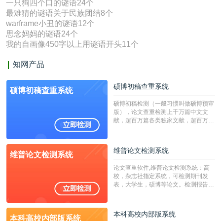
一只狗四个口的谜语24个
最难猜的谜语关于民族团结8个
warframe小丑的谜语12个
思念妈妈的谜语24个
我的自画像450字以上用谜语开头11个
知网产品
硕博初稿查重系统
硕博初稿查重系统
硕博初稿检测（一般习惯叫做硕博预审
版），论文查重检测上千万篇中文文
献，超百万篇各类独家文献，超百万港
澳台地区学术文献过千万篇英文文献资
源，数亿个中英文互联网资源是全国高
校用来检测硕博论文的系统，检测范围
维普论文检测系统
维普论文检测系统
广，数据来源真实，检测算法合理!本
系统含有（学术库与源码库）。（限制
论文查重软件,维普论文检测系统：高
字符数30万）
校，杂志社指定系统，可检测期刊发
表，大学生，硕博等论文。检测报告支
持PDF、网页格式，性价比高！
本科高校内部版系统
本科高校内部版系统