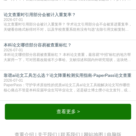
出去的文章直接因为AIGC占比过高被打回，还有人毕设差点因为这个过不了，
真的太亏。提前做AIGC检测，已经成了很多过来人交稿前必做的一步。为什么
论文查重时引用部分会被计入重复率？
AIGC检测成了论文答辩投稿前的必备项？可能还有不少人觉得，我就用AI搭了个
框架，内容都是自己写的，至于做AIG
2026-07-01
论文查重时引用部分会被计入重复率？ 学术论文引用部分会不会被算进重复率，
关键看你格式标得对不对，以及学校查重系统有没有勾选“去除引用文献复制
比”。如果格式完全规范，如正文引用句尾紧跟半角上标[1]，文末“参考文献”四字
独占一行，每条文献用[1][2]方括号编号、与正文一一对应，著录项符合GB/T
本科论文哪些部分容易被查重标红？
7714（作者、题名、刊名、年、卷期、页码齐全，标点用半角）；查重系统识别
成功后通常把这段标为引用，
2026-07-01
本科论文哪些部分容易被查重标红？ 本科论文查重，最容易“中招“标红的地方帮
大家捋一下，可对照着改能省不少事哈。文献综述和国内外研究现状，这块绝对
的重灾区。你介绍前人研究了啥、某个理论是谁提的，课本和往届论文里都有近
乎一模一样的话，你要是直接复制百度百科、教材或别人写好的综述段落，系统
靠谱ai论文工具怎么选？论文降重检测实用指南-PaperPass论文查重
一抓一个准，整段飘红。研究背景、意义和方法描述也是不可避免，比如“本文采
用问卷调查法““运用SPSS软件进行数据分
2026-07-01
PaperPass：守护学术原创性的优质ai论文工具ai论文工具能解决论文写作哪些
核心痛点不管是本科应届毕业生写毕业论文，还是硕士博士攒小论文发刊，或是
科研人员整理课题成果，都绕不开重复率核查、内容优化这两大难关。以前全靠
自己逐句读逐句改，熬好几个大夜不说，还经常改不到点上，交上去才发现重复
率超标，再返工太折腾。现在有了成熟的ai论文工具，这些痛点基本都能高效解
决。靠谱的ai论文工具，不止能帮你梳
查看更多 >
查重介绍
|
关于我们
|
联系我们
|
网站地图
|
电脑版