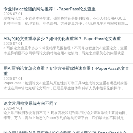
自带不可忽视的查重风险。AI训练依赖海量公开的文本数据，生成内容本质是基
专业降aigc检测的网站推荐！-PaperPass论文查重
于训练数据的概率拼接，不是从零开始的原创创作。生成过程中，很容易复用已
有的高频公共表述，甚至直接拼接已经公开
2026-07-01
现在写论文，不管是本科毕业、硕博答辩还是期刊投稿，不少人都会用AIGC工
具整理框架、梳理文献、润色语句。方便是真方便，但现在几乎所有院校和期刊
都要求排查论文中的AIGC生成内容，不符合规范的直接打回修改。自己瞎改三
五遍还是过不了预检测的大有人在，这时候，找到靠谱的降AIGC检测率的网
AI写的论文查重率多少？如何优化查重率？-PaperPass论文查重
站，就能少走好多弯路。PaperPass：守护学术原创性的智能伙伴AIGC生成内
容的学术合规痛点去年帮一个本科师弟改
2026-07-01
ai写的论文查重率多少？常见结果范围整理！不同修改程度的AI查重论文，查重
率差异明显不少同学写论文的时候会用AI做辅助，写完之后最关心的问题就是ai
写的论文查重率多少。很多人误以为AI生成的内容都是全新的，不会出现重复，
实际情况和大家想的不太一样。AI训练依赖海量公开学术文献、网络内容，生成
用AI写的论文怎么查重？专业方法帮你快速查重！-PaperPass论文查
内容本质是按照语义概率拼接已有内容，很容易和已发布的作品撞重复，甚至会
直接引用整段已有内容，所以查重率偏高是
重
2026-07-01
PaperPass：检测论文AI查重与原创性的可靠工具AI生成论文查重有哪些特殊要
求现在用AI辅助完成论文写作，已经是学生群体和科研人员中很常见的操作，不
管是搭建论文框架、梳理研究逻辑还是润色语言，不少人都会借助AI提高效率。
但很多人忽略了，AI生成的内容天生带有重复风险——训练AI的数据集本身就包
论文常用检测系统有何不同？
含大量已公开的学术内容、网络原创内容，AI输出内容时很容易无意识拼接出重
复片
2026-07-01
论文常用检测系统有何不同？ 现在高校和期刊常用的论文查重系统主要是知网、
维普、万方，再加上熟悉的Paper系列的这类初查平台，它们最大的不同就是数
据库大小、算法严格度和适用场景，弄明白区别你就不会乱花冤枉钱也不会被初
查数值误导。知网（CNKI）是学校定稿检测的绝对主流。本科用PMLC，含大学
论文用AI辅助创作需要做AIGC检测吗？怎么测准确-PaperPass论文
生联合比对库，能比历届学长论文，硕博用VIP/TMLC，含学术论文联合比对