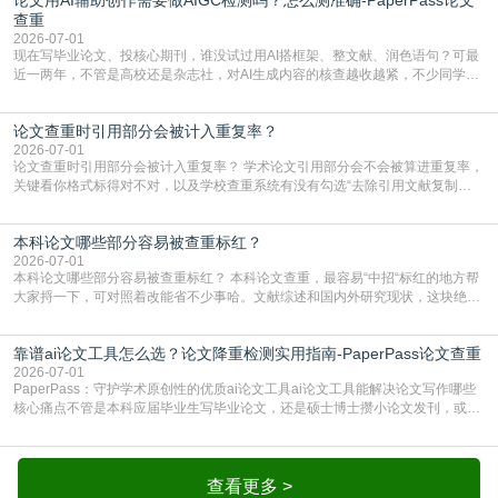
库，期刊投稿用AMLMC/SML
查重
2026-07-01
现在写毕业论文、投核心期刊，谁没试过用AI搭框架、整文献、润色语句？可最
近一两年，不管是高校还是杂志社，对AI生成内容的核查越收越紧，不少同学投
出去的文章直接因为AIGC占比过高被打回，还有人毕设差点因为这个过不了，
真的太亏。提前做AIGC检测，已经成了很多过来人交稿前必做的一步。为什么
论文查重时引用部分会被计入重复率？
AIGC检测成了论文答辩投稿前的必备项？可能还有不少人觉得，我就用AI搭了个
框架，内容都是自己写的，至于做AIG
2026-07-01
论文查重时引用部分会被计入重复率？ 学术论文引用部分会不会被算进重复率，
关键看你格式标得对不对，以及学校查重系统有没有勾选“去除引用文献复制
比”。如果格式完全规范，如正文引用句尾紧跟半角上标[1]，文末“参考文献”四字
独占一行，每条文献用[1][2]方括号编号、与正文一一对应，著录项符合GB/T
本科论文哪些部分容易被查重标红？
7714（作者、题名、刊名、年、卷期、页码齐全，标点用半角）；查重系统识别
成功后通常把这段标为引用，
2026-07-01
本科论文哪些部分容易被查重标红？ 本科论文查重，最容易“中招“标红的地方帮
大家捋一下，可对照着改能省不少事哈。文献综述和国内外研究现状，这块绝对
的重灾区。你介绍前人研究了啥、某个理论是谁提的，课本和往届论文里都有近
乎一模一样的话，你要是直接复制百度百科、教材或别人写好的综述段落，系统
靠谱ai论文工具怎么选？论文降重检测实用指南-PaperPass论文查重
一抓一个准，整段飘红。研究背景、意义和方法描述也是不可避免，比如“本文采
用问卷调查法““运用SPSS软件进行数据分
2026-07-01
PaperPass：守护学术原创性的优质ai论文工具ai论文工具能解决论文写作哪些
核心痛点不管是本科应届毕业生写毕业论文，还是硕士博士攒小论文发刊，或是
科研人员整理课题成果，都绕不开重复率核查、内容优化这两大难关。以前全靠
自己逐句读逐句改，熬好几个大夜不说，还经常改不到点上，交上去才发现重复
率超标，再返工太折腾。现在有了成熟的ai论文工具，这些痛点基本都能高效解
决。靠谱的ai论文工具，不止能帮你梳
查看更多 >