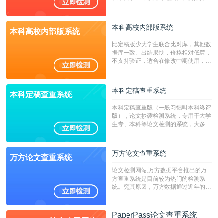
持PDF、网页格式，性价比高！
本科高校内部版系统
本科高校内部版系统
比定稿版少大学生联合比对库，其他数
据库一致。出结果快，价格相对低廉，
不支持验证，适合在修改中期使用，定
稿推荐PMLC。——不支持验证！！！
本科定稿查重系统
本科定稿查重系统
本科定稿查重版（一般习惯叫本科终评
版），论文抄袭检测系统，专用于大学
生专、本科等论文检测的系统，大多数
专、本科院校使用此检测系统。（限制
字符数6万）
万方论文查重系统
万方论文查重系统
论文检测网站,万方数据平台推出的万
方查重系统是目前较为热门的检测系
统。究其原因，万方数据通过近年的发
展，在高校中也确立了自己的相应地
位，特别是部分高校直接将其视为毕业
检测系统，其真实性和权威性无可厚
PaperPass论文查重系统