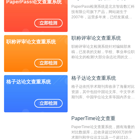
PaperPass论文查重系统
非。其次，相对于知网而言，万方检测
PaperPass检测系统是北京智齿数汇科
费用少，上手容易，是学生初次论文查
技有限公司旗下产品，网站诞生于
重的推荐系统。
2007年，运营多年来，已经发展成为
国内可信赖的中文原创性检查和预防剽
窃的在线网站。 系统采用自主研发的
动态指纹越级扫描检测技术，该项技术
职称评审论文查重系统
检测速度快、精度高，市场反映良好。
职称评审论文查重系统
职称评审论文检测系统针对编辑部来
稿，已发表的文献，学校、事业单位职
称论文的检测!大部分杂志社用的文献
抄袭检测系统。可检测抄袭与剽窃、伪
造、篡改、不当署名、一稿多投等学术
不端文献，学术不端论文查重可供期刊
格子达论文查重系统
编辑部检测来稿和已发表的文献,检测
格子达论文查重系统
结果和杂志社一致,已发表过的文章检
格子达依托学术期刊库收录了海量对比
测时注意填写第一作者,才能排除已发
资源，其中包括中国论文库、中文学术
表文献复制比。（限制字符数1万）
期刊库、中国学位论文库等国内齐全的
论文库以及数亿级网络资源，同时本地
资源库以每月100万篇的速度增加，是
目前中文文献资源涵盖全面的论文检测
PaperTime论文查重
PaperTime论文查重
系统，可检测中文、英文两种语言的论
文文本。
PaperTime论文查重系统，拥有海量的
对比数据库，总收录超过9000万的学
术期刊和学位论文以及一个超过10亿