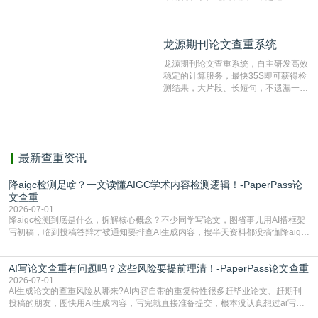
数量的互联网网页数据库组成，保证了
比对源的专业性和广泛性。采用多级指
纹对比技术结合深度语义发掘识别比
龙源期刊论文查重系统
龙源期刊论文查重系统
对，利用指纹索引快速而精准地在云检
测服务部署的论文数据资源库中找到所
龙源期刊论文查重系统，自主研发高效
有相似的片段，该项技术检测速度快、
稳定的计算服务，最快35S即可获得检
准确率高，市场反映良好。
测结果，大片段、长短句，不遗漏一处
相似，区分论文中的正确引用参考文
献。
最新查重资讯
降aigc检测是啥？一文读懂AIGC学术内容检测逻辑！-PaperPass论
文查重
2026-07-01
降aigc检测到底是什么，拆解核心概念？不少同学写论文，图省事儿用AI搭框架
写初稿，临到投稿答辩才被通知要排查AI生成内容，搜半天资料都没搞懂降aigc
检测是啥，还容易把它和普通论文查重混为一谈，最后踩了坑，耽误了进度。哪
怕是已经入行的科研人员，不少人也搞不清降aigc检测是啥，对相关要求摸不
AI写论文查重有问题吗？这些风险要提前理清！-PaperPass论文查重
准。其实，降aigc检测是伴随AIGC工具在学术领域普及诞生的新需求，核心是为
了满足现在高校、期刊对AI生
2026-07-01
AI生成论文的查重风险从哪来?AI内容自带的重复特性很多赶毕业论文、赶期刊
投稿的朋友，图快用AI生成内容，写完就直接准备提交，根本没认真想过ai写论
文查重有问题吗这个问题，直到出了问题才追悔莫及。其实AI生成内容本身，就