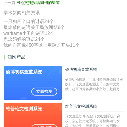
下一篇:
EI论文找投稿期刊的渠道
学术新闻相关资讯
一只狗四个口的谜语24个
最难猜的谜语关于民族团结8个
warframe小丑的谜语12个
思念妈妈的谜语24个
我的自画像450字以上用谜语开头11个
知网产品
硕博初稿查重系统
硕博初稿查重系统
硕博初稿检测（一般习惯叫做硕博预审
版），论文查重检测上千万篇中文文
献，超百万篇各类独家文献，超百万港
澳台地区学术文献过千万篇英文文献资
源，数亿个中英文互联网资源是全国高
校用来检测硕博论文的系统，检测范围
维普论文检测系统
维普论文检测系统
广，数据来源真实，检测算法合理!本
系统含有（学术库与源码库）。（限制
论文查重软件,维普论文检测系统：高
字符数30万）
校，杂志社指定系统，可检测期刊发
表，大学生，硕博等论文。检测报告支