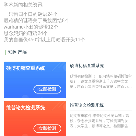
学术新闻相关资讯
一只狗四个口的谜语24个
最难猜的谜语关于民族团结8个
warframe小丑的谜语12个
思念妈妈的谜语24个
我的自画像450字以上用谜语开头11个
知网产品
硕博初稿查重系统
硕博初稿查重系统
硕博初稿检测（一般习惯叫做硕博预审
版），论文查重检测上千万篇中文文
献，超百万篇各类独家文献，超百万港
澳台地区学术文献过千万篇英文文献资
源，数亿个中英文互联网资源是全国高
校用来检测硕博论文的系统，检测范围
维普论文检测系统
维普论文检测系统
广，数据来源真实，检测算法合理!本
系统含有（学术库与源码库）。（限制
论文查重软件,维普论文检测系统：高
字符数30万）
校，杂志社指定系统，可检测期刊发
表，大学生，硕博等论文。检测报告支
持PDF、网页格式，性价比高！