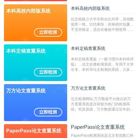
本科高校内部版系统
本科高校内部版系统
比定稿版少大学生联合比对库，其他数
据库一致。出结果快，价格相对低廉，
不支持验证，适合在修改中期使用，定
稿推荐PMLC。——不支持验证！！！
本科定稿查重系统
本科定稿查重系统
本科定稿查重版（一般习惯叫本科终评
版），论文抄袭检测系统，专用于大学
生专、本科等论文检测的系统，大多数
专、本科院校使用此检测系统。（限制
字符数6万）
万方论文查重系统
万方论文查重系统
论文检测网站,万方数据平台推出的万
方查重系统是目前较为热门的检测系
统。究其原因，万方数据通过近年的发
展，在高校中也确立了自己的相应地
位，特别是部分高校直接将其视为毕业
检测系统，其真实性和权威性无可厚
PaperPass论文查重系统
PaperPass论文查重系统
非。其次，相对于知网而言，万方检测
PaperPass检测系统是北京智齿数汇科
费用少，上手容易，是学生初次论文查