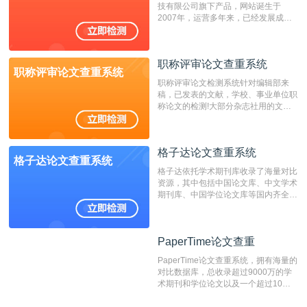
技有限公司旗下产品，网站诞生于
重的推荐系统。
2007年，运营多年来，已经发展成为
国内可信赖的中文原创性检查和预防剽
窃的在线网站。 系统采用自主研发的
动态指纹越级扫描检测技术，该项技术
职称评审论文查重系统
检测速度快、精度高，市场反映良好。
职称评审论文查重系统
职称评审论文检测系统针对编辑部来
稿，已发表的文献，学校、事业单位职
称论文的检测!大部分杂志社用的文献
抄袭检测系统。可检测抄袭与剽窃、伪
造、篡改、不当署名、一稿多投等学术
不端文献，学术不端论文查重可供期刊
格子达论文查重系统
编辑部检测来稿和已发表的文献,检测
格子达论文查重系统
结果和杂志社一致,已发表过的文章检
格子达依托学术期刊库收录了海量对比
测时注意填写第一作者,才能排除已发
资源，其中包括中国论文库、中文学术
表文献复制比。（限制字符数1万）
期刊库、中国学位论文库等国内齐全的
论文库以及数亿级网络资源，同时本地
资源库以每月100万篇的速度增加，是
目前中文文献资源涵盖全面的论文检测
PaperTime论文查重
PaperTime论文查重
系统，可检测中文、英文两种语言的论
文文本。
PaperTime论文查重系统，拥有海量的
对比数据库，总收录超过9000万的学
术期刊和学位论文以及一个超过10亿
数量的互联网网页数据库组成，保证了
比对源的专业性和广泛性。采用多级指