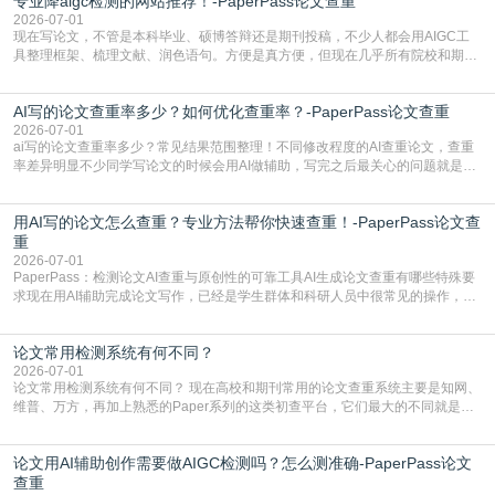
专业降aigc检测的网站推荐！-PaperPass论文查重
于训练数据的概率拼接，不是从零开始的原创创作。生成过程中，很容易复用已
有的高频公共表述，甚至直接拼接已经公开
2026-07-01
现在写论文，不管是本科毕业、硕博答辩还是期刊投稿，不少人都会用AIGC工
具整理框架、梳理文献、润色语句。方便是真方便，但现在几乎所有院校和期刊
都要求排查论文中的AIGC生成内容，不符合规范的直接打回修改。自己瞎改三
五遍还是过不了预检测的大有人在，这时候，找到靠谱的降AIGC检测率的网
AI写的论文查重率多少？如何优化查重率？-PaperPass论文查重
站，就能少走好多弯路。PaperPass：守护学术原创性的智能伙伴AIGC生成内
容的学术合规痛点去年帮一个本科师弟改
2026-07-01
ai写的论文查重率多少？常见结果范围整理！不同修改程度的AI查重论文，查重
率差异明显不少同学写论文的时候会用AI做辅助，写完之后最关心的问题就是ai
写的论文查重率多少。很多人误以为AI生成的内容都是全新的，不会出现重复，
实际情况和大家想的不太一样。AI训练依赖海量公开学术文献、网络内容，生成
用AI写的论文怎么查重？专业方法帮你快速查重！-PaperPass论文查
内容本质是按照语义概率拼接已有内容，很容易和已发布的作品撞重复，甚至会
直接引用整段已有内容，所以查重率偏高是
重
2026-07-01
PaperPass：检测论文AI查重与原创性的可靠工具AI生成论文查重有哪些特殊要
求现在用AI辅助完成论文写作，已经是学生群体和科研人员中很常见的操作，不
管是搭建论文框架、梳理研究逻辑还是润色语言，不少人都会借助AI提高效率。
但很多人忽略了，AI生成的内容天生带有重复风险——训练AI的数据集本身就包
论文常用检测系统有何不同？
含大量已公开的学术内容、网络原创内容，AI输出内容时很容易无意识拼接出重
复片
2026-07-01
论文常用检测系统有何不同？ 现在高校和期刊常用的论文查重系统主要是知网、
维普、万方，再加上熟悉的Paper系列的这类初查平台，它们最大的不同就是数
据库大小、算法严格度和适用场景，弄明白区别你就不会乱花冤枉钱也不会被初
查数值误导。知网（CNKI）是学校定稿检测的绝对主流。本科用PMLC，含大学
论文用AI辅助创作需要做AIGC检测吗？怎么测准确-PaperPass论文
生联合比对库，能比历届学长论文，硕博用VIP/TMLC，含学术论文联合比对
库，期刊投稿用AMLMC/SML
查重