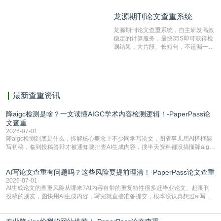
纹对比技术结合深度语义发掘识别比
龙源期刊论文查重系统
龙源期刊论文查重系统
对，利用指纹索引快速而精准地在云检
测服务部署的论文数据资源库中找到所
龙源期刊论文查重系统，自主研发高效
有相似的片段，该项技术检测速度快、
稳定的计算服务，最快35S即可获得检
准确率高，市场反映良好。
测结果，大片段、长短句，不遗漏一处
相似，区分论文中的正确引用参考文
献。
最新查重资讯
降aigc检测是啥？一文读懂AIGC学术内容检测逻辑！-PaperPass论
文查重
2026-07-01
降aigc检测到底是什么，拆解核心概念？不少同学写论文，图省事儿用AI搭框架
写初稿，临到投稿答辩才被通知要排查AI生成内容，搜半天资料都没搞懂降aigc
检测是啥，还容易把它和普通论文查重混为一谈，最后踩了坑，耽误了进度。哪
怕是已经入行的科研人员，不少人也搞不清降aigc检测是啥，对相关要求摸不
AI写论文查重有问题吗？这些风险要提前理清！-PaperPass论文查重
准。其实，降aigc检测是伴随AIGC工具在学术领域普及诞生的新需求，核心是为
了满足现在高校、期刊对AI生
2026-07-01
AI生成论文的查重风险从哪来?AI内容自带的重复特性很多赶毕业论文、赶期刊
投稿的朋友，图快用AI生成内容，写完就直接准备提交，根本没认真想过ai写论
文查重有问题吗这个问题，直到出了问题才追悔莫及。其实AI生成内容本身，就
自带不可忽视的查重风险。AI训练依赖海量公开的文本数据，生成内容本质是基