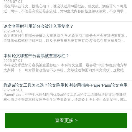
2026-07-01
现在写毕业论文、投核心期刊，谁没试过用AI搭框架、整文献、润色语句？可最
近一两年，不管是高校还是杂志社，对AI生成内容的核查越收越紧，不少同学投
出去的文章直接因为AIGC占比过高被打回，还有人毕设差点因为这个过不了，
真的太亏。提前做AIGC检测，已经成了很多过来人交稿前必做的一步。为什么
论文查重时引用部分会被计入重复率？
AIGC检测成了论文答辩投稿前的必备项？可能还有不少人觉得，我就用AI搭了个
框架，内容都是自己写的，至于做AIG
2026-07-01
论文查重时引用部分会被计入重复率？ 学术论文引用部分会不会被算进重复率，
关键看你格式标得对不对，以及学校查重系统有没有勾选“去除引用文献复制
比”。如果格式完全规范，如正文引用句尾紧跟半角上标[1]，文末“参考文献”四字
独占一行，每条文献用[1][2]方括号编号、与正文一一对应，著录项符合GB/T
本科论文哪些部分容易被查重标红？
7714（作者、题名、刊名、年、卷期、页码齐全，标点用半角）；查重系统识别
成功后通常把这段标为引用，
2026-07-01
本科论文哪些部分容易被查重标红？ 本科论文查重，最容易“中招“标红的地方帮
大家捋一下，可对照着改能省不少事哈。文献综述和国内外研究现状，这块绝对
的重灾区。你介绍前人研究了啥、某个理论是谁提的，课本和往届论文里都有近
乎一模一样的话，你要是直接复制百度百科、教材或别人写好的综述段落，系统
靠谱ai论文工具怎么选？论文降重检测实用指南-PaperPass论文查重
一抓一个准，整段飘红。研究背景、意义和方法描述也是不可避免，比如“本文采
用问卷调查法““运用SPSS软件进行数据分
2026-07-01
PaperPass：守护学术原创性的优质ai论文工具ai论文工具能解决论文写作哪些
核心痛点不管是本科应届毕业生写毕业论文，还是硕士博士攒小论文发刊，或是
科研人员整理课题成果，都绕不开重复率核查、内容优化这两大难关。以前全靠
自己逐句读逐句改，熬好几个大夜不说，还经常改不到点上，交上去才发现重复
率超标，再返工太折腾。现在有了成熟的ai论文工具，这些痛点基本都能高效解
决。靠谱的ai论文工具，不止能帮你梳
查看更多 >