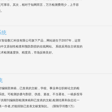
无可厚非。其次，相对于知网而言，万方检测费用少，上手容
统。
系统
是北京智齿数汇科技有限公司旗下产品，网站诞生于2007年，运营
中文原创性检查和预防剽窃的在线网站。 系统采用自主研发的
技术检测速度快、精度高，市场反映良好。
统
对编辑部来稿，已发表的文献，学校、事业单位职称论文的检
系统。可检测抄袭与剽窃、伪造、篡改、不当署名、一稿多投等
供期刊编辑部检测来稿和已发表的文献,检测结果和杂志社一
第一作者,才能排除已发表文献复制比。（限制字符数1万）