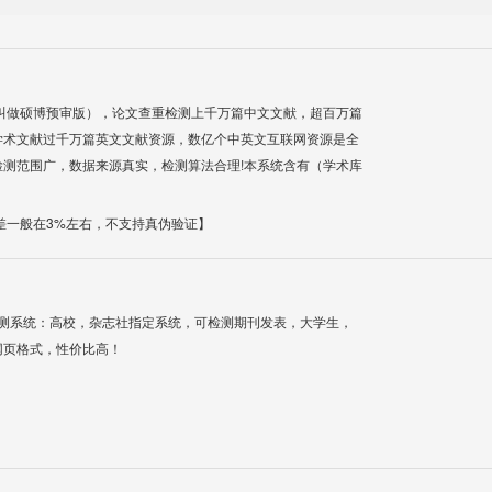
叫做硕博预审版），论文查重检测上千万篇中文文献，超百万篇
学术文献过千万篇英文文献资源，数亿个中英文互联网资源是全
测范围广，数据来源真实，检测算法合理!本系统含有（学术库
差一般在3%左右，不支持真伪验证】
检测系统：高校，杂志社指定系统，可检测期刊发表，大学生，
网页格式，性价比高！