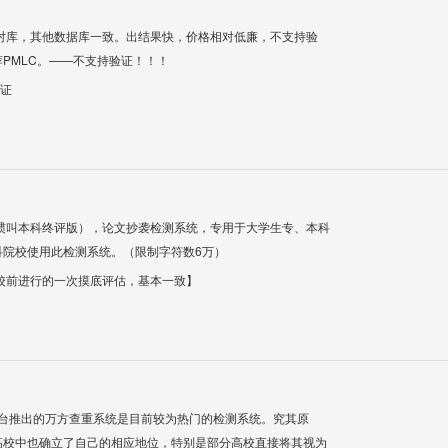
对库，其他数据库一致。出结果快，价格相对低廉，不支持验
PMLC。——不支持验证！！！
验证
惯叫本科终评版），论文抄袭检测系统，专用于大学生专、本科
科院校使用此检测系统。（限制字符数6万）
校前进行的一次摸底评估，基本一致】
平台推出的万方查重系统是目前较为热门的检测系统。究其原
高校中也确立了自己的相应地位，特别是部分高校直接将其视为