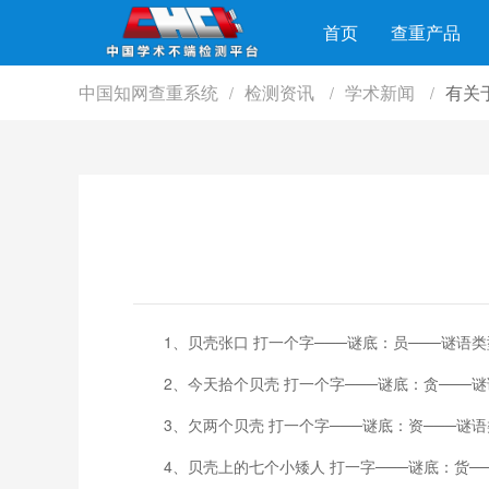
首页
查重产品
中国知网查重系统
检测资讯
学术新闻
有关
/
/
/
1、贝壳张口 打一个字───谜底：员───谜语
2、今天拾个贝壳 打一个字───谜底：贪───
3、欠两个贝壳 打一个字───谜底：资───谜
4、贝壳上的七个小矮人 打一字───谜底：货─