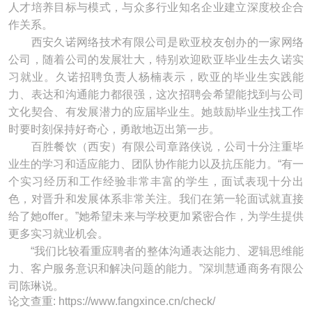
人才培养目标与模式，与众多行业知名企业建立深度校企合
作关系。
西安久诺网络技术有限公司是欧亚校友创办的一家网络
公司，随着公司的发展壮大，特别欢迎欧亚毕业生去久诺实
习就业。久诺招聘负责人杨楠表示，欧亚的毕业生实践能
力、表达和沟通能力都很强，这次招聘会希望能找到与公司
文化契合、有发展潜力的应届毕业生。她鼓励毕业生找工作
时要时刻保持好奇心，勇敢地迈出第一步。
百胜餐饮（西安）有限公司章路侠说，公司十分注重毕
业生的学习和适应能力、团队协作能力以及抗压能力。“有一
个实习经历和工作经验非常丰富的学生，面试表现十分出
色，对晋升和发展体系非常关注。我们在第一轮面试就直接
给了她offer。”她希望未来与学校更加紧密合作，为学生提供
更多实习就业机会。
“我们比较看重应聘者的整体沟通表达能力、逻辑思维能
力、客户服务意识和解决问题的能力。”深圳慧通商务有限公
司陈琳说。
论文查重: https://www.fangxince.cn/check/