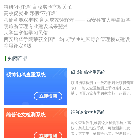
科研“不打烊” 高校实验室攻关忙
高校促就业 寒假“不打烊”
考证竞赛双丰收 育人成效铸辉煌 —— 西安科技大学高新学
院旅游管理专业建设成果斐然
大学生寒假学习民俗
西安培华学院荣获全国“一站式”学生社区综合管理模式建设
等级评定A级
知网产品
硕博初稿查重系统
硕博初稿查重系统
硕博初稿检测（一般习惯叫做硕博预审
版），论文查重检测上千万篇中文文
献，超百万篇各类独家文献，超百万港
澳台地区学术文献过千万篇英文文献资
源，数亿个中英文互联网资源是全国高
校用来检测硕博论文的系统，检测范围
维普论文检测系统
维普论文检测系统
广，数据来源真实，检测算法合理!本
系统含有（学术库与源码库）。（限制
论文查重软件,维普论文检测系统：高
字符数30万）
校，杂志社指定系统，可检测期刊发
表，大学生，硕博等论文。检测报告支