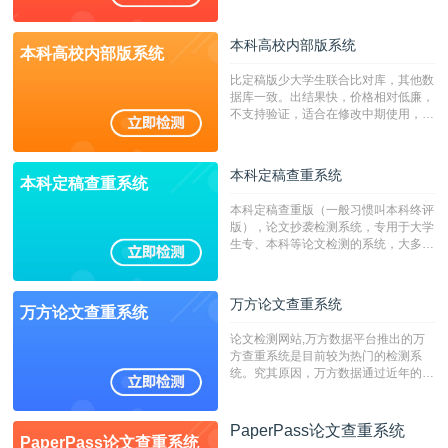
持PDF、网页格式，性价比高！
本科高校内部版系统
本科高校内部版系统
比定稿版少大学生联合比对库，其他数
据库一致。出结果快，价格相对低廉，
不支持验证，适合在修改中期使用，定
稿推荐PMLC。——不支持验证！！！
本科定稿查重系统
本科定稿查重系统
本科定稿查重版（一般习惯叫本科终评
版），论文抄袭检测系统，专用于大学
生专、本科等论文检测的系统，大多数
专、本科院校使用此检测系统。（限制
字符数6万）
万方论文查重系统
万方论文查重系统
论文检测网站,万方数据平台推出的万
方查重系统是目前较为热门的检测系
统。究其原因，万方数据通过近年的发
展，在高校中也确立了自己的相应地
位，特别是部分高校直接将其视为毕业
检测系统，其真实性和权威性无可厚
PaperPass论文查重系统
PaperPass论文查重系统
非。其次，相对于知网而言，万方检测