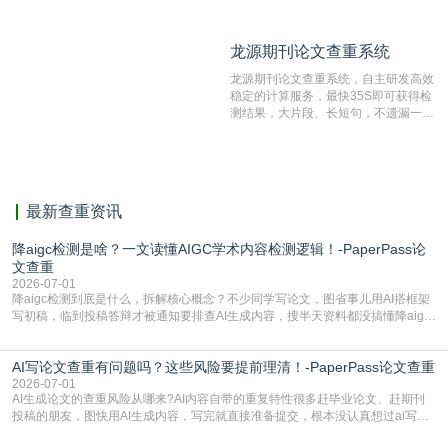
数量的互联网网页数据库组成，保证了
比对源的专业性和广泛性。采用多级指
纹对比技术结合深度语义发掘识别比
龙源期刊论文查重系统
龙源期刊论文查重系统
对，利用指纹索引快速而精准地在云检
测服务部署的论文数据资源库中找到所
龙源期刊论文查重系统，自主研发高效
有相似的片段，该项技术检测速度快、
稳定的计算服务，最快35S即可获得检
准确率高，市场反映良好。
测结果，大片段、长短句，不遗漏一处
相似，区分论文中的正确引用参考文
献。
最新查重资讯
降aigc检测是啥？一文读懂AIGC学术内容检测逻辑！-PaperPass论
文查重
2026-07-01
降aigc检测到底是什么，拆解核心概念？不少同学写论文，图省事儿用AI搭框架
写初稿，临到投稿答辩才被通知要排查AI生成内容，搜半天资料都没搞懂降aigc
检测是啥，还容易把它和普通论文查重混为一谈，最后踩了坑，耽误了进度。哪
怕是已经入行的科研人员，不少人也搞不清降aigc检测是啥，对相关要求摸不
AI写论文查重有问题吗？这些风险要提前理清！-PaperPass论文查重
准。其实，降aigc检测是伴随AIGC工具在学术领域普及诞生的新需求，核心是为
了满足现在高校、期刊对AI生
2026-07-01
AI生成论文的查重风险从哪来?AI内容自带的重复特性很多赶毕业论文、赶期刊
投稿的朋友，图快用AI生成内容，写完就直接准备提交，根本没认真想过ai写论
文查重有问题吗这个问题，直到出了问题才追悔莫及。其实AI生成内容本身，就