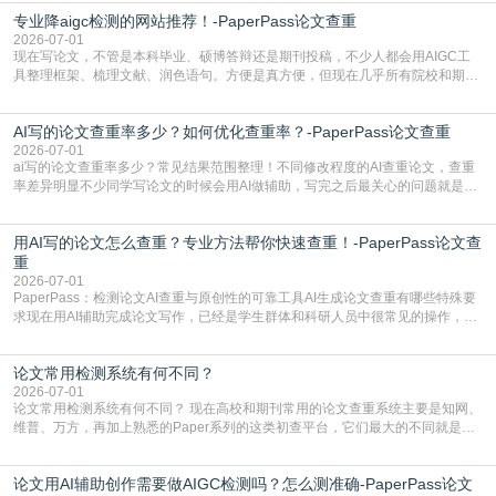
自带不可忽视的查重风险。AI训练依赖海量公开的文本数据，生成内容本质是基
专业降aigc检测的网站推荐！-PaperPass论文查重
于训练数据的概率拼接，不是从零开始的原创创作。生成过程中，很容易复用已
有的高频公共表述，甚至直接拼接已经公开
2026-07-01
现在写论文，不管是本科毕业、硕博答辩还是期刊投稿，不少人都会用AIGC工
具整理框架、梳理文献、润色语句。方便是真方便，但现在几乎所有院校和期刊
都要求排查论文中的AIGC生成内容，不符合规范的直接打回修改。自己瞎改三
五遍还是过不了预检测的大有人在，这时候，找到靠谱的降AIGC检测率的网
AI写的论文查重率多少？如何优化查重率？-PaperPass论文查重
站，就能少走好多弯路。PaperPass：守护学术原创性的智能伙伴AIGC生成内
容的学术合规痛点去年帮一个本科师弟改
2026-07-01
ai写的论文查重率多少？常见结果范围整理！不同修改程度的AI查重论文，查重
率差异明显不少同学写论文的时候会用AI做辅助，写完之后最关心的问题就是ai
写的论文查重率多少。很多人误以为AI生成的内容都是全新的，不会出现重复，
实际情况和大家想的不太一样。AI训练依赖海量公开学术文献、网络内容，生成
用AI写的论文怎么查重？专业方法帮你快速查重！-PaperPass论文查
内容本质是按照语义概率拼接已有内容，很容易和已发布的作品撞重复，甚至会
直接引用整段已有内容，所以查重率偏高是
重
2026-07-01
PaperPass：检测论文AI查重与原创性的可靠工具AI生成论文查重有哪些特殊要
求现在用AI辅助完成论文写作，已经是学生群体和科研人员中很常见的操作，不
管是搭建论文框架、梳理研究逻辑还是润色语言，不少人都会借助AI提高效率。
但很多人忽略了，AI生成的内容天生带有重复风险——训练AI的数据集本身就包
论文常用检测系统有何不同？
含大量已公开的学术内容、网络原创内容，AI输出内容时很容易无意识拼接出重
复片
2026-07-01
论文常用检测系统有何不同？ 现在高校和期刊常用的论文查重系统主要是知网、
维普、万方，再加上熟悉的Paper系列的这类初查平台，它们最大的不同就是数
据库大小、算法严格度和适用场景，弄明白区别你就不会乱花冤枉钱也不会被初
查数值误导。知网（CNKI）是学校定稿检测的绝对主流。本科用PMLC，含大学
论文用AI辅助创作需要做AIGC检测吗？怎么测准确-PaperPass论文
生联合比对库，能比历届学长论文，硕博用VIP/TMLC，含学术论文联合比对