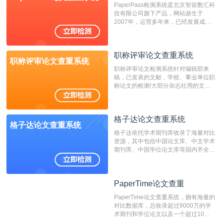
PaperPass检测系统是北京智齿数汇科
费用少，上手容易，是学生初次论文查
技有限公司旗下产品，网站诞生于
重的推荐系统。
2007年，运营多年来，已经发展成为
国内可信赖的中文原创性检查和预防剽
窃的在线网站。 系统采用自主研发的
动态指纹越级扫描检测技术，该项技术
职称评审论文查重系统
检测速度快、精度高，市场反映良好。
职称评审论文查重系统
职称评审论文检测系统针对编辑部来
稿，已发表的文献，学校、事业单位职
称论文的检测!大部分杂志社用的文献
抄袭检测系统。可检测抄袭与剽窃、伪
造、篡改、不当署名、一稿多投等学术
不端文献，学术不端论文查重可供期刊
格子达论文查重系统
编辑部检测来稿和已发表的文献,检测
格子达论文查重系统
结果和杂志社一致,已发表过的文章检
格子达依托学术期刊库收录了海量对比
测时注意填写第一作者,才能排除已发
资源，其中包括中国论文库、中文学术
表文献复制比。（限制字符数1万）
期刊库、中国学位论文库等国内齐全的
论文库以及数亿级网络资源，同时本地
资源库以每月100万篇的速度增加，是
目前中文文献资源涵盖全面的论文检测
PaperTime论文查重
PaperTime论文查重
系统，可检测中文、英文两种语言的论
文文本。
PaperTime论文查重系统，拥有海量的
对比数据库，总收录超过9000万的学
术期刊和学位论文以及一个超过10亿