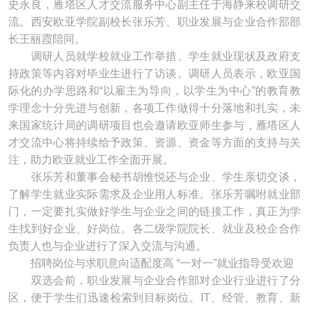
史永良，雁塔区人才交流服务中心副主任于海静来校调研交
流。西安欧亚学院副校长张乐芳、职业发展与企业合作部部
长王丽霞陪同。
调研人员就学校就业工作举措、学生就业现状及政府支
持政策等内容对毕业生进行了访谈。调研人员表示，欧亚国
际化的办学思路和“以雇主为导向，以学生为中心”的教育教
学理念十分先进与创新，各项工作做得十分落地和扎实，未
来国家统计局的调研项目也会邀请欧亚师生参与，雁塔区人
才交流中心将持续给予政策、资源、资金等方面的支持与关
注，助力欧亚就业工作全面开展。
张乐芳和董事会秘书胡惟悦还与企业、学生亲切交谈，
了解学生就业实际需求及企业用人标准。张乐芳嘱咐就业部
门，一定要扎实做好学生与企业之间的链接工作，真正为学
生找到好企业、好岗位。各二级学院院长、就业及校企合作
负责人也与企业进行了深入交流与沟通。
招聘岗位与求职意向适配度高 “一对一”就业指导受欢迎
双选会前，职业发展与企业合作部对企业行业进行了分
区，便于学生们迅速检索到目标岗位。IT、经管、教育、新