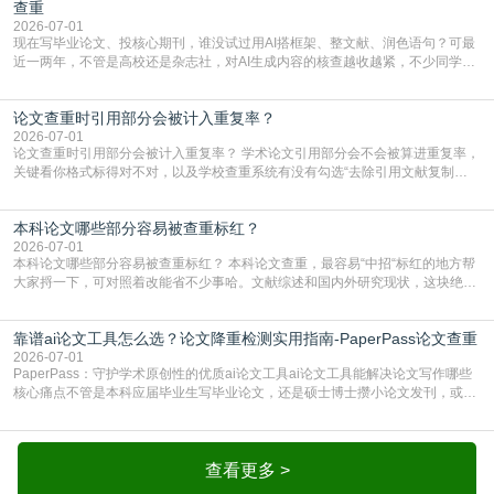
库，期刊投稿用AMLMC/SML
查重
2026-07-01
现在写毕业论文、投核心期刊，谁没试过用AI搭框架、整文献、润色语句？可最
近一两年，不管是高校还是杂志社，对AI生成内容的核查越收越紧，不少同学投
出去的文章直接因为AIGC占比过高被打回，还有人毕设差点因为这个过不了，
真的太亏。提前做AIGC检测，已经成了很多过来人交稿前必做的一步。为什么
论文查重时引用部分会被计入重复率？
AIGC检测成了论文答辩投稿前的必备项？可能还有不少人觉得，我就用AI搭了个
框架，内容都是自己写的，至于做AIG
2026-07-01
论文查重时引用部分会被计入重复率？ 学术论文引用部分会不会被算进重复率，
关键看你格式标得对不对，以及学校查重系统有没有勾选“去除引用文献复制
比”。如果格式完全规范，如正文引用句尾紧跟半角上标[1]，文末“参考文献”四字
独占一行，每条文献用[1][2]方括号编号、与正文一一对应，著录项符合GB/T
本科论文哪些部分容易被查重标红？
7714（作者、题名、刊名、年、卷期、页码齐全，标点用半角）；查重系统识别
成功后通常把这段标为引用，
2026-07-01
本科论文哪些部分容易被查重标红？ 本科论文查重，最容易“中招“标红的地方帮
大家捋一下，可对照着改能省不少事哈。文献综述和国内外研究现状，这块绝对
的重灾区。你介绍前人研究了啥、某个理论是谁提的，课本和往届论文里都有近
乎一模一样的话，你要是直接复制百度百科、教材或别人写好的综述段落，系统
靠谱ai论文工具怎么选？论文降重检测实用指南-PaperPass论文查重
一抓一个准，整段飘红。研究背景、意义和方法描述也是不可避免，比如“本文采
用问卷调查法““运用SPSS软件进行数据分
2026-07-01
PaperPass：守护学术原创性的优质ai论文工具ai论文工具能解决论文写作哪些
核心痛点不管是本科应届毕业生写毕业论文，还是硕士博士攒小论文发刊，或是
科研人员整理课题成果，都绕不开重复率核查、内容优化这两大难关。以前全靠
自己逐句读逐句改，熬好几个大夜不说，还经常改不到点上，交上去才发现重复
率超标，再返工太折腾。现在有了成熟的ai论文工具，这些痛点基本都能高效解
决。靠谱的ai论文工具，不止能帮你梳
查看更多 >