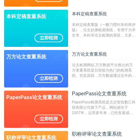
稿推荐PMLC。——不支持验证！！！
本科定稿查重系统
本科定稿查重系统
本科定稿查重版（一般习惯叫本科终评
版），论文抄袭检测系统，专用于大学
生专、本科等论文检测的系统，大多数
专、本科院校使用此检测系统。（限制
字符数6万）
万方论文查重系统
万方论文查重系统
论文检测网站,万方数据平台推出的万
方查重系统是目前较为热门的检测系
统。究其原因，万方数据通过近年的发
展，在高校中也确立了自己的相应地
位，特别是部分高校直接将其视为毕业
检测系统，其真实性和权威性无可厚
PaperPass论文查重系统
PaperPass论文查重系统
非。其次，相对于知网而言，万方检测
PaperPass检测系统是北京智齿数汇科
费用少，上手容易，是学生初次论文查
技有限公司旗下产品，网站诞生于
重的推荐系统。
2007年，运营多年来，已经发展成为
国内可信赖的中文原创性检查和预防剽
窃的在线网站。 系统采用自主研发的
动态指纹越级扫描检测技术，该项技术
职称评审论文查重系统
检测速度快、精度高，市场反映良好。
职称评审论文查重系统