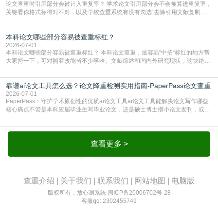
论文查重时引用部分会被计入重复率？ 学术论文引用部分会不会被算进重复率，
关键看你格式标得对不对，以及学校查重系统有没有勾选“去除引用文献复制
比”。如果格式完全规范，如正文引用句尾紧跟半角上标[1]，文末“参考文献”四字
独占一行，每条文献用[1][2]方括号编号、与正文一一对应，著录项符合GB/T
本科论文哪些部分容易被查重标红？
7714（作者、题名、刊名、年、卷期、页码齐全，标点用半角）；查重系统识别
成功后通常把这段标为引用，
2026-07-01
本科论文哪些部分容易被查重标红？ 本科论文查重，最容易“中招“标红的地方帮
大家捋一下，可对照着改能省不少事哈。文献综述和国内外研究现状，这块绝对
的重灾区。你介绍前人研究了啥、某个理论是谁提的，课本和往届论文里都有近
乎一模一样的话，你要是直接复制百度百科、教材或别人写好的综述段落，系统
靠谱ai论文工具怎么选？论文降重检测实用指南-PaperPass论文查重
一抓一个准，整段飘红。研究背景、意义和方法描述也是不可避免，比如“本文采
用问卷调查法““运用SPSS软件进行数据分
2026-07-01
PaperPass：守护学术原创性的优质ai论文工具ai论文工具能解决论文写作哪些
核心痛点不管是本科应届毕业生写毕业论文，还是硕士博士攒小论文发刊，或是
科研人员整理课题成果，都绕不开重复率核查、内容优化这两大难关。以前全靠
自己逐句读逐句改，熬好几个大夜不说，还经常改不到点上，交上去才发现重复
率超标，再返工太折腾。现在有了成熟的ai论文工具，这些痛点基本都能高效解
决。靠谱的ai论文工具，不止能帮你梳
查看更多 >
查重介绍
|
关于我们
|
联系我们
|
网站地图
|
电脑版
版权所有：放心测系统
闽ICP备20006702号-28
客服qq: 2302455749