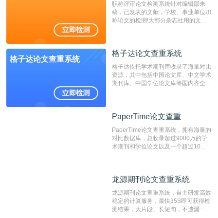
职称评审论文检测系统针对编辑部来
稿，已发表的文献，学校、事业单位职
称论文的检测!大部分杂志社用的文献
抄袭检测系统。可检测抄袭与剽窃、伪
造、篡改、不当署名、一稿多投等学术
不端文献，学术不端论文查重可供期刊
格子达论文查重系统
编辑部检测来稿和已发表的文献,检测
格子达论文查重系统
结果和杂志社一致,已发表过的文章检
格子达依托学术期刊库收录了海量对比
测时注意填写第一作者,才能排除已发
资源，其中包括中国论文库、中文学术
表文献复制比。（限制字符数1万）
期刊库、中国学位论文库等国内齐全的
论文库以及数亿级网络资源，同时本地
资源库以每月100万篇的速度增加，是
目前中文文献资源涵盖全面的论文检测
PaperTime论文查重
PaperTime论文查重
系统，可检测中文、英文两种语言的论
文文本。
PaperTime论文查重系统，拥有海量的
对比数据库，总收录超过9000万的学
术期刊和学位论文以及一个超过10亿
数量的互联网网页数据库组成，保证了
比对源的专业性和广泛性。采用多级指
纹对比技术结合深度语义发掘识别比
龙源期刊论文查重系统
龙源期刊论文查重系统
对，利用指纹索引快速而精准地在云检
测服务部署的论文数据资源库中找到所
龙源期刊论文查重系统，自主研发高效
有相似的片段，该项技术检测速度快、
稳定的计算服务，最快35S即可获得检
准确率高，市场反映良好。
测结果，大片段、长短句，不遗漏一处
相似，区分论文中的正确引用参考文