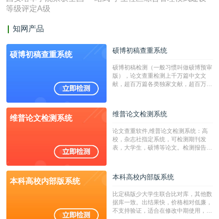
等级评定A级
知网产品
硕博初稿查重系统
硕博初稿查重系统
硕博初稿检测（一般习惯叫做硕博预审
版），论文查重检测上千万篇中文文
献，超百万篇各类独家文献，超百万港
澳台地区学术文献过千万篇英文文献资
源，数亿个中英文互联网资源是全国高
校用来检测硕博论文的系统，检测范围
维普论文检测系统
维普论文检测系统
广，数据来源真实，检测算法合理!本
系统含有（学术库与源码库）。（限制
论文查重软件,维普论文检测系统：高
字符数30万）
校，杂志社指定系统，可检测期刊发
表，大学生，硕博等论文。检测报告支
持PDF、网页格式，性价比高！
本科高校内部版系统
本科高校内部版系统
比定稿版少大学生联合比对库，其他数
据库一致。出结果快，价格相对低廉，
不支持验证，适合在修改中期使用，定