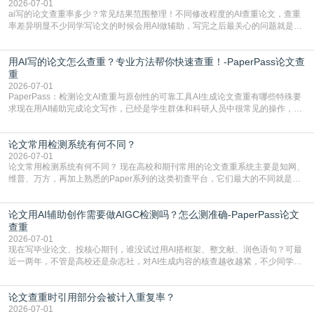
容的学术合规痛点去年帮一个本科师弟改
2026-07-01
ai写的论文查重率多少？常见结果范围整理！不同修改程度的AI查重论文，查重
率差异明显不少同学写论文的时候会用AI做辅助，写完之后最关心的问题就是ai
写的论文查重率多少。很多人误以为AI生成的内容都是全新的，不会出现重复，
实际情况和大家想的不太一样。AI训练依赖海量公开学术文献、网络内容，生成
用AI写的论文怎么查重？专业方法帮你快速查重！-PaperPass论文查
内容本质是按照语义概率拼接已有内容，很容易和已发布的作品撞重复，甚至会
直接引用整段已有内容，所以查重率偏高是
重
2026-07-01
PaperPass：检测论文AI查重与原创性的可靠工具AI生成论文查重有哪些特殊要
求现在用AI辅助完成论文写作，已经是学生群体和科研人员中很常见的操作，不
管是搭建论文框架、梳理研究逻辑还是润色语言，不少人都会借助AI提高效率。
但很多人忽略了，AI生成的内容天生带有重复风险——训练AI的数据集本身就包
论文常用检测系统有何不同？
含大量已公开的学术内容、网络原创内容，AI输出内容时很容易无意识拼接出重
复片
2026-07-01
论文常用检测系统有何不同？ 现在高校和期刊常用的论文查重系统主要是知网、
维普、万方，再加上熟悉的Paper系列的这类初查平台，它们最大的不同就是数
据库大小、算法严格度和适用场景，弄明白区别你就不会乱花冤枉钱也不会被初
查数值误导。知网（CNKI）是学校定稿检测的绝对主流。本科用PMLC，含大学
论文用AI辅助创作需要做AIGC检测吗？怎么测准确-PaperPass论文
生联合比对库，能比历届学长论文，硕博用VIP/TMLC，含学术论文联合比对
库，期刊投稿用AMLMC/SML
查重
2026-07-01
现在写毕业论文、投核心期刊，谁没试过用AI搭框架、整文献、润色语句？可最
近一两年，不管是高校还是杂志社，对AI生成内容的核查越收越紧，不少同学投
出去的文章直接因为AIGC占比过高被打回，还有人毕设差点因为这个过不了，
真的太亏。提前做AIGC检测，已经成了很多过来人交稿前必做的一步。为什么
论文查重时引用部分会被计入重复率？
AIGC检测成了论文答辩投稿前的必备项？可能还有不少人觉得，我就用AI搭了个
框架，内容都是自己写的，至于做AIG
2026-07-01