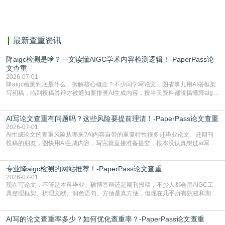
献。
最新查重资讯
降aigc检测是啥？一文读懂AIGC学术内容检测逻辑！-PaperPass论
文查重
2026-07-01
降aigc检测到底是什么，拆解核心概念？不少同学写论文，图省事儿用AI搭框架
写初稿，临到投稿答辩才被通知要排查AI生成内容，搜半天资料都没搞懂降aigc
检测是啥，还容易把它和普通论文查重混为一谈，最后踩了坑，耽误了进度。哪
怕是已经入行的科研人员，不少人也搞不清降aigc检测是啥，对相关要求摸不
AI写论文查重有问题吗？这些风险要提前理清！-PaperPass论文查重
准。其实，降aigc检测是伴随AIGC工具在学术领域普及诞生的新需求，核心是为
了满足现在高校、期刊对AI生
2026-07-01
AI生成论文的查重风险从哪来?AI内容自带的重复特性很多赶毕业论文、赶期刊
投稿的朋友，图快用AI生成内容，写完就直接准备提交，根本没认真想过ai写论
文查重有问题吗这个问题，直到出了问题才追悔莫及。其实AI生成内容本身，就
自带不可忽视的查重风险。AI训练依赖海量公开的文本数据，生成内容本质是基
专业降aigc检测的网站推荐！-PaperPass论文查重
于训练数据的概率拼接，不是从零开始的原创创作。生成过程中，很容易复用已
有的高频公共表述，甚至直接拼接已经公开
2026-07-01
现在写论文，不管是本科毕业、硕博答辩还是期刊投稿，不少人都会用AIGC工
具整理框架、梳理文献、润色语句。方便是真方便，但现在几乎所有院校和期刊
都要求排查论文中的AIGC生成内容，不符合规范的直接打回修改。自己瞎改三
五遍还是过不了预检测的大有人在，这时候，找到靠谱的降AIGC检测率的网
AI写的论文查重率多少？如何优化查重率？-PaperPass论文查重
站，就能少走好多弯路。PaperPass：守护学术原创性的智能伙伴AIGC生成内