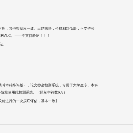
对库，其他数据库一致。出结果快，价格相对低廉，不支持验
PMLC。——不支持验证！！！
验证
惯叫本科终评版），论文抄袭检测系统，专用于大学生专、本科
科院校使用此检测系统。（限制字符数6万）
校前进行的一次摸底评估，基本一致】