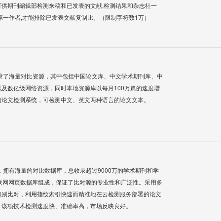
供期刊编辑部检测来稿和已发表的文献,检测结果和杂志社一
第一作者,才能排除已发表文献复制比。（限制字符数1万）
录了海量对比资源，其中包括中国论文库、中文学术期刊库、中
及数亿级网络资源，同时本地资源库以每月100万篇的速度增
的论文检测系统，可检测中文、英文两种语言的论文文本。
系统，拥有海量的对比数据库，总收录超过9000万的学术期刊和学
联网网页数据库组成，保证了比对源的专业性和广泛性。采用多
识别比对，利用指纹索引快速而精准地在云检测服务部署的论文
，该项技术检测速度快、准确率高，市场反映良好。