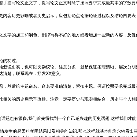
着手提写论文正文了，提写论文正文时除了按照要求完成最其本的字数要
史内容历史影响或者历史启示，应包括论点论据论证过程以及结论四要表
文文字的加工和润色。删掉写得不好的地方或者增加一些新的内容，反复
论的功过。
纯叙说史实，也可以夹杂议论。注意分条，就是保证条理清晰、层次分明
达清楚，联系现在，抒发XX意义。
题，然后给主题命名。命名要准确清楚，紧扣主题。保证按照要求完成最
此相关的历史启示乎改肆。注意一定要历史与现实相结合，历史与个人相
的话题也有很多,我们首先得找到一个自己感兴趣的历史话题,这样我们才
情发生的起因粗孝困结果以及相关的知识,那么这样就基本能岩念够看出事