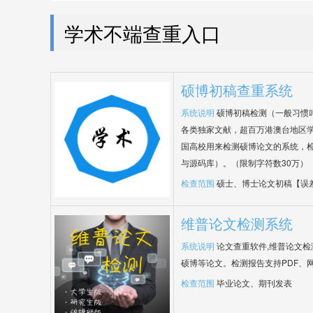
学术不端查重入口
硕博初稿查重系统
系统说明
硕博初稿检测（一般习惯
各类独家文献，超百万港澳台地区
国高校用来检测硕博论文的系统，检
与源码库）。（限制字符数30万）
检查范围
硕士、博士论文初稿【误
维普论文检测系统
系统说明
论文查重软件,维普论文
硕博等论文。检测报告支持PDF、
检查范围
毕业论文、期刊发表