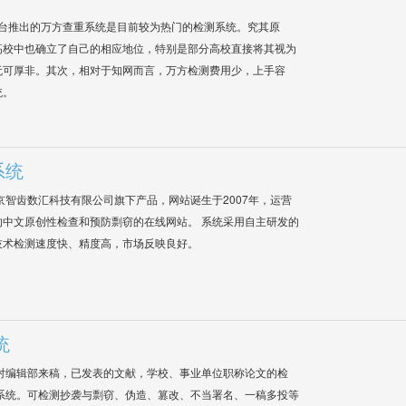
平台推出的万方查重系统是目前较为热门的检测系统。究其原
高校中也确立了自己的相应地位，特别是部分高校直接将其视为
无可厚非。其次，相对于知网而言，万方检测费用少，上手容
统。
系统
是北京智齿数汇科技有限公司旗下产品，网站诞生于2007年，运营
中文原创性检查和预防剽窃的在线网站。 系统采用自主研发的
技术检测速度快、精度高，市场反映良好。
统
对编辑部来稿，已发表的文献，学校、事业单位职称论文的检
系统。可检测抄袭与剽窃、伪造、篡改、不当署名、一稿多投等