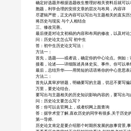
确定好选题并根据选题收生整理好相关资料后就可以
胞题，利学合理的安排文章的层次与布局，内容详
尽逻辑严密，正文内容可以写出与主题相关的直实历
将历史与现实 与个人相结合
三、修改完善。
最后便是对论文初稿的内容和布局的修改，以及对论
问：历史论文怎么写 初中生
答：初中生历史论文写法：
方法一：
首先，选题——或者说，确定你的中心论点。例如：
接着，论述——详细陈述具体史实、事件。你可以单
最后，总结升华——用简短的话语将你的中心意思表
方法二：
首先认真审岁轿题，明确要写的主题，切忌不要写偏
万里，要史论结合。
要写出与主题相关的历史知识影响内容的，要写出与
问：历史论文要怎么写？
答：你可以去官网上，或者织网上面查询
答：据学术堂了解,喜欢历史的同学有很多,关于历史
第一导师.
历史论文肯定是要介绍那个时期所发展的故事背景,事