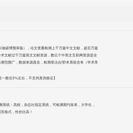
叫做硕博预审版），论文查重检测上千万篇中文文献，超百万篇
学术文献过千万篇英文文献资源，数亿个中英文互联网资源是全
测范围广，数据来源真实，检测算法合理!本系统含有（学术库
差一般在3%左右，不支持真伪验证】
检测系统：高校，杂志社指定系统，可检测期刊发表，大学生，
网页格式，性价比高！