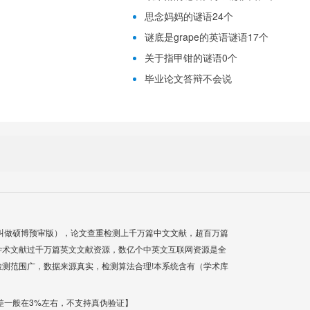
思念妈妈的谜语24个
谜底是grape的英语谜语17个
关于指甲钳的谜语0个
毕业论文答辩不会说
叫做硕博预审版），论文查重检测上千万篇中文文献，超百万篇
学术文献过千万篇英文文献资源，数亿个中英文互联网资源是全
测范围广，数据来源真实，检测算法合理!本系统含有（学术库
差一般在3%左右，不支持真伪验证】