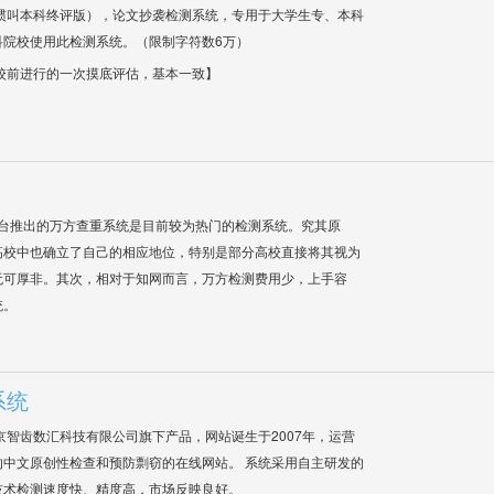
惯叫本科终评版），论文抄袭检测系统，专用于大学生专、本科
科院校使用此检测系统。（限制字符数6万）
校前进行的一次摸底评估，基本一致】
平台推出的万方查重系统是目前较为热门的检测系统。究其原
高校中也确立了自己的相应地位，特别是部分高校直接将其视为
无可厚非。其次，相对于知网而言，万方检测费用少，上手容
统。
系统
是北京智齿数汇科技有限公司旗下产品，网站诞生于2007年，运营
中文原创性检查和预防剽窃的在线网站。 系统采用自主研发的
技术检测速度快、精度高，市场反映良好。