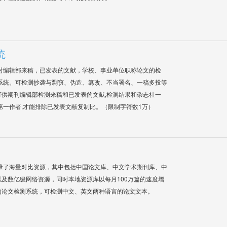
统
对编辑部来稿，已发表的文献，学校、事业单位职称论文的检
系统。可检测抄袭与剽窃、伪造、篡改、不当署名、一稿多投等
供期刊编辑部检测来稿和已发表的文献,检测结果和杂志社一
第一作者,才能排除已发表文献复制比。（限制字符数1万）
录了海量对比资源，其中包括中国论文库、中文学术期刊库、中
及数亿级网络资源，同时本地资源库以每月100万篇的速度增
的论文检测系统，可检测中文、英文两种语言的论文文本。