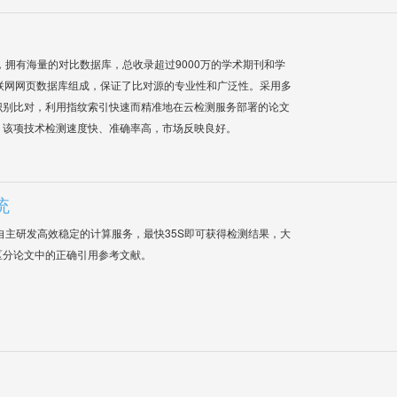
系统，拥有海量的对比数据库，总收录超过9000万的学术期刊和学
联网网页数据库组成，保证了比对源的专业性和广泛性。采用多
识别比对，利用指纹索引快速而精准地在云检测服务部署的论文
，该项技术检测速度快、准确率高，市场反映良好。
统
自主研发高效稳定的计算服务，最快35S即可获得检测结果，大
区分论文中的正确引用参考文献。