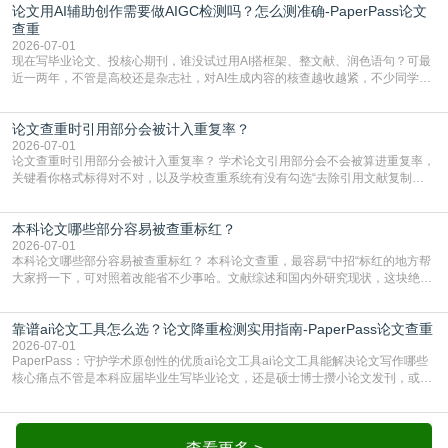
论文用AI辅助创作需要做AIGC检测吗？怎么测准确-PaperPass论文
生联合比对库，能比历届学长论文，硕博用VIP/TMLC，含学术论文联合比对
库，期刊投稿用AMLMC/SML
查重
2026-07-01
现在写毕业论文、投核心期刊，谁没试过用AI搭框架、整文献、润色语句？可最
近一两年，不管是高校还是杂志社，对AI生成内容的核查越收越紧，不少同学投
出去的文章直接因为AIGC占比过高被打回，还有人毕设差点因为这个过不了，
真的太亏。提前做AIGC检测，已经成了很多过来人交稿前必做的一步。为什么
论文查重时引用部分会被计入重复率？
AIGC检测成了论文答辩投稿前的必备项？可能还有不少人觉得，我就用AI搭了个
框架，内容都是自己写的，至于做AIG
2026-07-01
论文查重时引用部分会被计入重复率？ 学术论文引用部分会不会被算进重复率，
关键看你格式标得对不对，以及学校查重系统有没有勾选“去除引用文献复制
比”。如果格式完全规范，如正文引用句尾紧跟半角上标[1]，文末“参考文献”四字
独占一行，每条文献用[1][2]方括号编号、与正文一一对应，著录项符合GB/T
本科论文哪些部分容易被查重标红？
7714（作者、题名、刊名、年、卷期、页码齐全，标点用半角）；查重系统识别
成功后通常把这段标为引用，
2026-07-01
本科论文哪些部分容易被查重标红？ 本科论文查重，最容易“中招“标红的地方帮
大家捋一下，可对照着改能省不少事哈。文献综述和国内外研究现状，这块绝对
的重灾区。你介绍前人研究了啥、某个理论是谁提的，课本和往届论文里都有近
乎一模一样的话，你要是直接复制百度百科、教材或别人写好的综述段落，系统
靠谱ai论文工具怎么选？论文降重检测实用指南-PaperPass论文查重
一抓一个准，整段飘红。研究背景、意义和方法描述也是不可避免，比如“本文采
用问卷调查法““运用SPSS软件进行数据分
2026-07-01
PaperPass：守护学术原创性的优质ai论文工具ai论文工具能解决论文写作哪些
核心痛点不管是本科应届毕业生写毕业论文，还是硕士博士攒小论文发刊，或是
科研人员整理课题成果，都绕不开重复率核查、内容优化这两大难关。以前全靠
自己逐句读逐句改，熬好几个大夜不说，还经常改不到点上，交上去才发现重复
率超标，再返工太折腾。现在有了成熟的ai论文工具，这些痛点基本都能高效解
决。靠谱的ai论文工具，不止能帮你梳