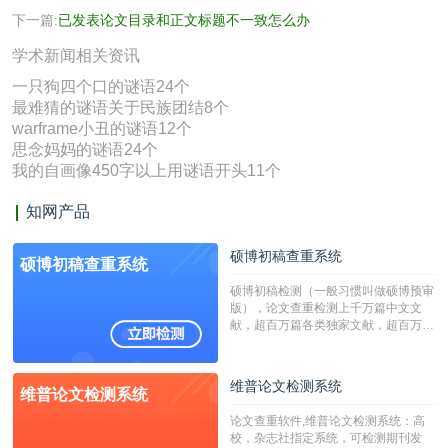
下一篇:
已发表论文目录和正文标题不一致怎么办
学术新闻相关资讯
一只狗四个口的谜语24个
最难猜的谜语关于民族团结8个
warframe小丑的谜语12个
思念妈妈的谜语24个
我的自画像450字以上用谜语开头11个
知网产品
硕博初稿查重系统
硕博初稿查重系统
硕博初稿检测（一般习惯叫做硕博预审
版），论文查重检测上千万篇中文文
献，超百万篇各类独家文献，超百万港
澳台地区学术文献过千万篇英文文献资
源，数亿个中英文互联网资源是全国高
校用来检测硕博论文的系统，检测范围
维普论文检测系统
维普论文检测系统
广，数据来源真实，检测算法合理!本
系统含有（学术库与源码库）。（限制
论文查重软件,维普论文检测系统：高
字符数30万）
校，杂志社指定系统，可检测期刊发