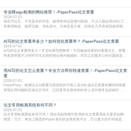
文查重有问题吗这个问题，直到出了问题才追悔莫及。其实AI生成内容本身，就
自带不可忽视的查重风险。AI训练依赖海量公开的文本数据，生成内容本质是基
专业降aigc检测的网站推荐！-PaperPass论文查重
于训练数据的概率拼接，不是从零开始的原创创作。生成过程中，很容易复用已
有的高频公共表述，甚至直接拼接已经公开
2026-07-01
现在写论文，不管是本科毕业、硕博答辩还是期刊投稿，不少人都会用AIGC工
具整理框架、梳理文献、润色语句。方便是真方便，但现在几乎所有院校和期刊
都要求排查论文中的AIGC生成内容，不符合规范的直接打回修改。自己瞎改三
五遍还是过不了预检测的大有人在，这时候，找到靠谱的降AIGC检测率的网
AI写的论文查重率多少？如何优化查重率？-PaperPass论文查重
站，就能少走好多弯路。PaperPass：守护学术原创性的智能伙伴AIGC生成内
容的学术合规痛点去年帮一个本科师弟改
2026-07-01
ai写的论文查重率多少？常见结果范围整理！不同修改程度的AI查重论文，查重
率差异明显不少同学写论文的时候会用AI做辅助，写完之后最关心的问题就是ai
写的论文查重率多少。很多人误以为AI生成的内容都是全新的，不会出现重复，
实际情况和大家想的不太一样。AI训练依赖海量公开学术文献、网络内容，生成
用AI写的论文怎么查重？专业方法帮你快速查重！-PaperPass论文查
内容本质是按照语义概率拼接已有内容，很容易和已发布的作品撞重复，甚至会
直接引用整段已有内容，所以查重率偏高是
重
2026-07-01
PaperPass：检测论文AI查重与原创性的可靠工具AI生成论文查重有哪些特殊要
求现在用AI辅助完成论文写作，已经是学生群体和科研人员中很常见的操作，不
管是搭建论文框架、梳理研究逻辑还是润色语言，不少人都会借助AI提高效率。
但很多人忽略了，AI生成的内容天生带有重复风险——训练AI的数据集本身就包
论文常用检测系统有何不同？
含大量已公开的学术内容、网络原创内容，AI输出内容时很容易无意识拼接出重
复片
2026-07-01
论文常用检测系统有何不同？ 现在高校和期刊常用的论文查重系统主要是知网、
维普、万方，再加上熟悉的Paper系列的这类初查平台，它们最大的不同就是数
据库大小、算法严格度和适用场景，弄明白区别你就不会乱花冤枉钱也不会被初
查数值误导。知网（CNKI）是学校定稿检测的绝对主流。本科用PMLC，含大学