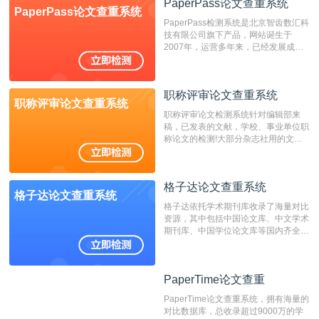
PaperPass论文查重系统
PaperPass论文查重系统
非。其次，相对于知网而言，万方检测
PaperPass检测系统是北京智齿数汇科
费用少，上手容易，是学生初次论文查
技有限公司旗下产品，网站诞生于
重的推荐系统。
2007年，运营多年来，已经发展成为
国内可信赖的中文原创性检查和预防剽
窃的在线网站。 系统采用自主研发的
动态指纹越级扫描检测技术，该项技术
职称评审论文查重系统
检测速度快、精度高，市场反映良好。
职称评审论文查重系统
职称评审论文检测系统针对编辑部来
稿，已发表的文献，学校、事业单位职
称论文的检测!大部分杂志社用的文献
抄袭检测系统。可检测抄袭与剽窃、伪
造、篡改、不当署名、一稿多投等学术
不端文献，学术不端论文查重可供期刊
格子达论文查重系统
编辑部检测来稿和已发表的文献,检测
格子达论文查重系统
结果和杂志社一致,已发表过的文章检
格子达依托学术期刊库收录了海量对比
测时注意填写第一作者,才能排除已发
资源，其中包括中国论文库、中文学术
表文献复制比。（限制字符数1万）
期刊库、中国学位论文库等国内齐全的
论文库以及数亿级网络资源，同时本地
资源库以每月100万篇的速度增加，是
目前中文文献资源涵盖全面的论文检测
PaperTime论文查重
PaperTime论文查重
系统，可检测中文、英文两种语言的论
文文本。
PaperTime论文查重系统，拥有海量的
对比数据库，总收录超过9000万的学