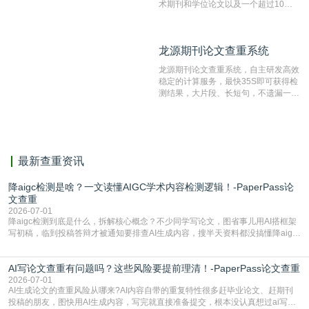
术期刊和学位论文以及一个超过10亿
数量的互联网网页数据库组成，保证了
比对源的专业性和广泛性。采用多级指
纹对比技术结合深度语义发掘识别比
龙源期刊论文查重系统
龙源期刊论文查重系统
对，利用指纹索引快速而精准地在云检
测服务部署的论文数据资源库中找到所
龙源期刊论文查重系统，自主研发高效
有相似的片段，该项技术检测速度快、
稳定的计算服务，最快35S即可获得检
准确率高，市场反映良好。
测结果，大片段、长短句，不遗漏一处
相似，区分论文中的正确引用参考文
献。
最新查重资讯
降aigc检测是啥？一文读懂AIGC学术内容检测逻辑！-PaperPass论
文查重
2026-07-01
降aigc检测到底是什么，拆解核心概念？不少同学写论文，图省事儿用AI搭框架
写初稿，临到投稿答辩才被通知要排查AI生成内容，搜半天资料都没搞懂降aigc
检测是啥，还容易把它和普通论文查重混为一谈，最后踩了坑，耽误了进度。哪
怕是已经入行的科研人员，不少人也搞不清降aigc检测是啥，对相关要求摸不
AI写论文查重有问题吗？这些风险要提前理清！-PaperPass论文查重
准。其实，降aigc检测是伴随AIGC工具在学术领域普及诞生的新需求，核心是为
了满足现在高校、期刊对AI生
2026-07-01
AI生成论文的查重风险从哪来?AI内容自带的重复特性很多赶毕业论文、赶期刊
投稿的朋友，图快用AI生成内容，写完就直接准备提交，根本没认真想过ai写论