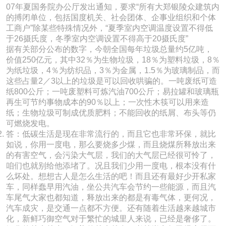
07年夏国务院办公厅发出通知，要求“所有大郑银陵众建筑内
的搏闭单位，包括国度机关、社会团体、企事业组织和个体
工商户”除某些特殊情况外，“夏季室内空调温度设置不得低
于26摄氏度，冬季室内空调设置不得高于20摄氏度”
据有关部分公布的数字，今朝全国每年垃圾总量约5亿吨，
价值250亿元，其中32％为生物垃圾，18％为塑料垃圾，8％
为纸垃圾，4％为纺织品，3％为金属，1.5％为玻璃制品，而
这些占量2／3以上的垃圾是可以回收哄骗的。一吨废纸可造
纸800公斤；一吨废塑料可炼汽油700公斤；易拉罐和玻璃瓶
再生可节约事物成本的90％以上；一次性木筷可以用来造
纸；生物垃圾可制成优质肥料；不能回收的纸屑、布头等仍
可燃烧发电。
答：低碳生活是现在非常流行的，而且它也非常环保，就比
如说，你用一度电，那么要烧多少煤，而且烧煤所释放出来
的有害空气，会污染大气层，我们的大气层已经很可怜了，
咱们也就别给他添堵了。况且我们少用一度电，根本没有什
么坏处。想想古人是怎么生活的吧！而且还有最好少开私家
车，同样蠢早用汽油，坐公共汽车会节约一些能源，而且汽
车尾气大家也都知道，释放出来的都是有毒气体，更何况，
汽车成灾，是交通一点都不方便。还有随着生活越来越城市
化，新鲜巧御空气对于繁忙的城里人来说，已经是奢侈了。