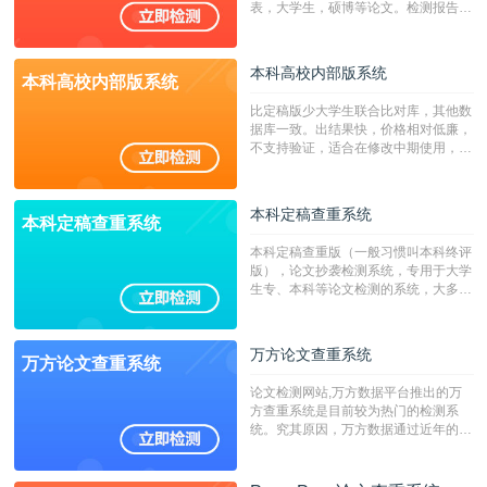
表，大学生，硕博等论文。检测报告支
持PDF、网页格式，性价比高！
本科高校内部版系统
本科高校内部版系统
比定稿版少大学生联合比对库，其他数
据库一致。出结果快，价格相对低廉，
不支持验证，适合在修改中期使用，定
稿推荐PMLC。——不支持验证！！！
本科定稿查重系统
本科定稿查重系统
本科定稿查重版（一般习惯叫本科终评
版），论文抄袭检测系统，专用于大学
生专、本科等论文检测的系统，大多数
专、本科院校使用此检测系统。（限制
字符数6万）
万方论文查重系统
万方论文查重系统
论文检测网站,万方数据平台推出的万
方查重系统是目前较为热门的检测系
统。究其原因，万方数据通过近年的发
展，在高校中也确立了自己的相应地
位，特别是部分高校直接将其视为毕业
检测系统，其真实性和权威性无可厚