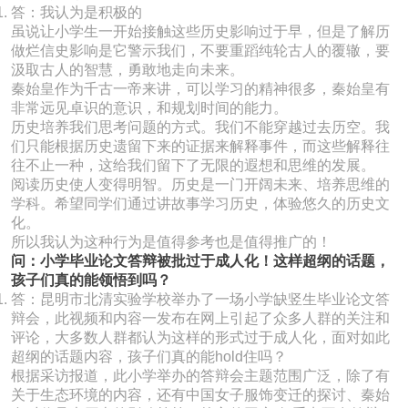
答：我认为是积极的
虽说让小学生一开始接触这些历史影响过于早，但是了解历
做烂信史影响是它警示我们，不要重蹈纯轮古人的覆辙，要
汲取古人的智慧，勇敢地走向未来。
秦始皇作为千古一帝来讲，可以学习的精神很多，秦始皇有
非常远见卓识的意识，和规划时间的能力。
历史培养我们思考问题的方式。我们不能穿越过去历空。我
们只能根据历史遗留下来的证据来解释事件，而这些解释往
往不止一种，这给我们留下了无限的遐想和思维的发展。
阅读历史使人变得明智。历史是一门开阔未来、培养思维的
学科。希望同学们通过讲故事学习历史，体验悠久的历史文
化。
所以我认为这种行为是值得参考也是值得推广的！
问：小学毕业论文答辩被批过于成人化！这样超纲的话题，
孩子们真的能领悟到吗？
答：昆明市北清实验学校举办了一场小学缺竖生毕业论文答
辩会，此视频和内容一发布在网上引起了众多人群的关注和
评论，大多数人群都认为这样的形式过于成人化，面对如此
超纲的话题内容，孩子们真的能hold住吗？
根据采访报道，此小学举办的答辩会主题范围广泛，除了有
关于生态环境的内容，还有中国女子服饰变迁的探讨、秦始