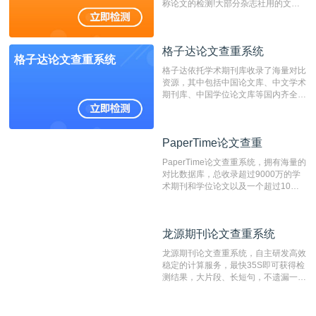
称论文的检测!大部分杂志社用的文献
抄袭检测系统。可检测抄袭与剽窃、伪
造、篡改、不当署名、一稿多投等学术
不端文献，学术不端论文查重可供期刊
格子达论文查重系统
编辑部检测来稿和已发表的文献,检测
格子达论文查重系统
结果和杂志社一致,已发表过的文章检
格子达依托学术期刊库收录了海量对比
测时注意填写第一作者,才能排除已发
资源，其中包括中国论文库、中文学术
表文献复制比。（限制字符数1万）
期刊库、中国学位论文库等国内齐全的
论文库以及数亿级网络资源，同时本地
资源库以每月100万篇的速度增加，是
目前中文文献资源涵盖全面的论文检测
PaperTime论文查重
PaperTime论文查重
系统，可检测中文、英文两种语言的论
文文本。
PaperTime论文查重系统，拥有海量的
对比数据库，总收录超过9000万的学
术期刊和学位论文以及一个超过10亿
数量的互联网网页数据库组成，保证了
比对源的专业性和广泛性。采用多级指
纹对比技术结合深度语义发掘识别比
龙源期刊论文查重系统
龙源期刊论文查重系统
对，利用指纹索引快速而精准地在云检
测服务部署的论文数据资源库中找到所
龙源期刊论文查重系统，自主研发高效
有相似的片段，该项技术检测速度快、
稳定的计算服务，最快35S即可获得检
准确率高，市场反映良好。
测结果，大片段、长短句，不遗漏一处
相似，区分论文中的正确引用参考文
献。