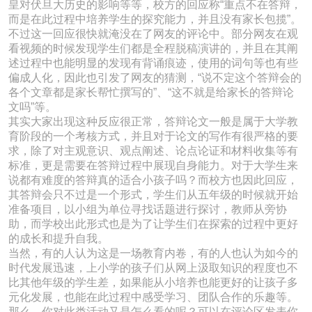
皇对伏旦大历史的影响等等，校方的回应称“重点不在答辩，
而是在此过程中培养学生的探究能力，并且没有家长包揽”。
不过这一回应很快就淹没在了网友的评论中。部分网友在观
看视频的时候发现学生们都是全程脱稿演讲的，并且在其阐
述过程中也能明显的发现有背诵痕迹，使用的词句等也有些
偏成人化，因此也引发了网友的猜测，“说不定这个答辩会的
各个文章都是家长帮忙撰写的”、“这不就是给家长的答辩论
文吗”等。
其实大家出现这种反应很正常，答辩论文一般是属于大学教
育阶段的一个考核方式，并且对于论文的写作有很严格的要
求，除了对主观意识、观点阐述、论点论证和材料收集等有
标准，更是需要在答辩过程中展现自身能力。对于大学生来
说都有难度的答辩真的适合小孩子吗？而校方也因此回应，
其答辩会只不过是一个形式，学生们从五年级的时候就开始
准备项目，以小组为单位寻找话题进行探讨，教师从旁协
助，而学校出此形式也是为了让学生们在探索的过程中更好
的成长和提升自我。
当然，有的人认为这是一场教育内卷，有的人也认为如今的
时代发展迅速，上小学的孩子们从网上汲取知识的程度也不
比其他年级的学生差，如果能从小培养也能更好的让孩子多
元化发展，也能在此过程中感受学习、团队合作的乐趣等。
那么，你对此类活动又是怎么看的呢？可以在评论区发表你