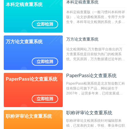
本科定稿查重系统
本科定稿查重系统
本科定稿查重版（一般习惯叫本科终评
版），论文抄袭检测系统，专用于大学
生专、本科等论文检测的系统，大多数
专、本科院校使用此检测系统。（限制
字符数6万）
万方论文查重系统
万方论文查重系统
论文检测网站,万方数据平台推出的万
方查重系统是目前较为热门的检测系
统。究其原因，万方数据通过近年的发
展，在高校中也确立了自己的相应地
位，特别是部分高校直接将其视为毕业
检测系统，其真实性和权威性无可厚
PaperPass论文查重系统
PaperPass论文查重系统
非。其次，相对于知网而言，万方检测
PaperPass检测系统是北京智齿数汇科
费用少，上手容易，是学生初次论文查
技有限公司旗下产品，网站诞生于
重的推荐系统。
2007年，运营多年来，已经发展成为
国内可信赖的中文原创性检查和预防剽
窃的在线网站。 系统采用自主研发的
动态指纹越级扫描检测技术，该项技术
职称评审论文查重系统
检测速度快、精度高，市场反映良好。
职称评审论文查重系统
职称评审论文检测系统针对编辑部来
稿，已发表的文献，学校、事业单位职