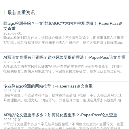
最新查重资讯
降aigc检测是啥？一文读懂AIGC学术内容检测逻辑！-PaperPass论
文查重
2026-07-01
降aigc检测到底是什么，拆解核心概念？不少同学写论文，图省事儿用AI搭框架
写初稿，临到投稿答辩才被通知要排查AI生成内容，搜半天资料都没搞懂降aigc
检测是啥，还容易把它和普通论文查重混为一谈，最后踩了坑，耽误了进度。哪
怕是已经入行的科研人员，不少人也搞不清降aigc检测是啥，对相关要求摸不
AI写论文查重有问题吗？这些风险要提前理清！-PaperPass论文查重
准。其实，降aigc检测是伴随AIGC工具在学术领域普及诞生的新需求，核心是为
了满足现在高校、期刊对AI生
2026-07-01
AI生成论文的查重风险从哪来?AI内容自带的重复特性很多赶毕业论文、赶期刊
投稿的朋友，图快用AI生成内容，写完就直接准备提交，根本没认真想过ai写论
文查重有问题吗这个问题，直到出了问题才追悔莫及。其实AI生成内容本身，就
自带不可忽视的查重风险。AI训练依赖海量公开的文本数据，生成内容本质是基
专业降aigc检测的网站推荐！-PaperPass论文查重
于训练数据的概率拼接，不是从零开始的原创创作。生成过程中，很容易复用已
有的高频公共表述，甚至直接拼接已经公开
2026-07-01
现在写论文，不管是本科毕业、硕博答辩还是期刊投稿，不少人都会用AIGC工
具整理框架、梳理文献、润色语句。方便是真方便，但现在几乎所有院校和期刊
都要求排查论文中的AIGC生成内容，不符合规范的直接打回修改。自己瞎改三
五遍还是过不了预检测的大有人在，这时候，找到靠谱的降AIGC检测率的网
AI写的论文查重率多少？如何优化查重率？-PaperPass论文查重
站，就能少走好多弯路。PaperPass：守护学术原创性的智能伙伴AIGC生成内
容的学术合规痛点去年帮一个本科师弟改
2026-07-01
ai写的论文查重率多少？常见结果范围整理！不同修改程度的AI查重论文，查重
率差异明显不少同学写论文的时候会用AI做辅助，写完之后最关心的问题就是ai