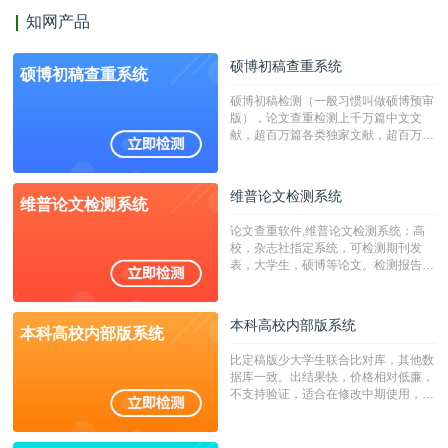
知网产品
硕博初稿查重系统
硕博初稿查重系统
硕博初稿检测（一般习惯叫做硕博预审
版），论文查重检测上千万篇中文文
献，超百万篇各类独家文献，超百万港
澳台地区学术文献过千万篇英文文献资
源，数亿个中英文互联网资源是全国高
校用来检测硕博论文的系统，检测范围
维普论文检测系统
维普论文检测系统
广，数据来源真实，检测算法合理!本
系统含有（学术库与源码库）。（限制
论文查重软件,维普论文检测系统：高
字符数30万）
校，杂志社指定系统，可检测期刊发
表，大学生，硕博等论文。检测报告支
持PDF、网页格式，性价比高！
本科高校内部版系统
本科高校内部版系统
比定稿版少大学生联合比对库，其他数
据库一致。出结果快，价格相对低廉，
不支持验证，适合在修改中期使用，定
稿推荐PMLC。——不支持验证！！！