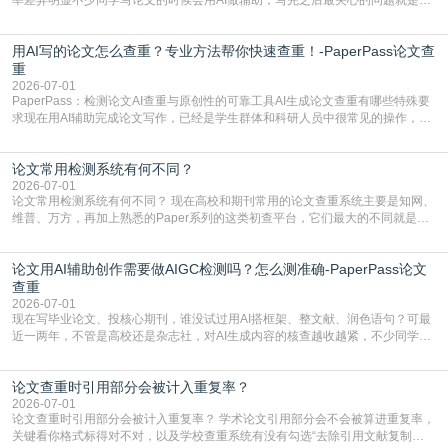
写的论文查重率多少。很多人误以为AI生成的内容都是全新的，不会出现重复，
实际情况和大家想的不太一样。AI训练依赖海量公开学术文献、网络内容，生成
用AI写的论文怎么查重？专业方法帮你快速查重！-PaperPass论文查
内容本质是按照语义概率拼接已有内容，很容易和已发布的作品撞重复，甚至会
直接引用整段已有内容，所以查重率偏高是
重
2026-07-01
PaperPass：检测论文AI查重与原创性的可靠工具AI生成论文查重有哪些特殊要
求现在用AI辅助完成论文写作，已经是学生群体和科研人员中很常见的操作，不
管是搭建论文框架、梳理研究逻辑还是润色语言，不少人都会借助AI提高效率。
但很多人忽略了，AI生成的内容天生带有重复风险——训练AI的数据集本身就包
论文常用检测系统有何不同？
含大量已公开的学术内容、网络原创内容，AI输出内容时很容易无意识拼接出重
复片
2026-07-01
论文常用检测系统有何不同？ 现在高校和期刊常用的论文查重系统主要是知网、
维普、万方，再加上熟悉的Paper系列的这类初查平台，它们最大的不同就是数
据库大小、算法严格度和适用场景，弄明白区别你就不会乱花冤枉钱也不会被初
查数值误导。知网（CNKI）是学校定稿检测的绝对主流。本科用PMLC，含大学
论文用AI辅助创作需要做AIGC检测吗？怎么测准确-PaperPass论文
生联合比对库，能比历届学长论文，硕博用VIP/TMLC，含学术论文联合比对
库，期刊投稿用AMLMC/SML
查重
2026-07-01
现在写毕业论文、投核心期刊，谁没试过用AI搭框架、整文献、润色语句？可最
近一两年，不管是高校还是杂志社，对AI生成内容的核查越收越紧，不少同学投
出去的文章直接因为AIGC占比过高被打回，还有人毕设差点因为这个过不了，
真的太亏。提前做AIGC检测，已经成了很多过来人交稿前必做的一步。为什么
论文查重时引用部分会被计入重复率？
AIGC检测成了论文答辩投稿前的必备项？可能还有不少人觉得，我就用AI搭了个
框架，内容都是自己写的，至于做AIG
2026-07-01
论文查重时引用部分会被计入重复率？ 学术论文引用部分会不会被算进重复率，
关键看你格式标得对不对，以及学校查重系统有没有勾选“去除引用文献复制