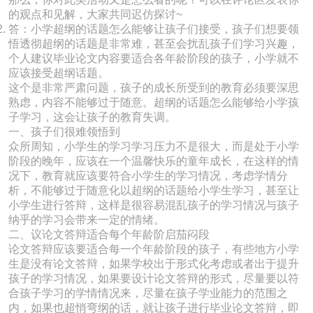
的观点和见解，大家共同迟仿探讨~
答：小学超纲的话题怎么能够让孩子们接受，孩子们想要领
悟透彻超纲的话题是非常难，甚至会扰乱孩子们学习兴趣，
个人建议毕业论文内容要适合各年龄阶段的孩子，小学就不
应该接受超纲话题。
这个是非常严肃问题，孩子的成长所受到的教育必须要深思
熟虑，内容不能够过于随意。超纲的话题怎么能够给小学孩
子学习，这会让孩子的教育失调。
一、孩子们很难领悟到
众所周知，小学生的学习学习压力不是很大，而是处于小学
阶段的晚年，应该在一个温馨快乐的童年成长，在这样的情
况下，教育就应该要符合小学生的学习情况，考虑学情分
析，不能够过于随意化以超纲的话题给小学生学习，甚至让
小学生进行答辩，这样是很容易混乱孩子的学习情况与孩子
纳乎的学习会带来一定的情绪。
二、议论文答辩适合每个年龄阶启茄闷段
论文答辩应该要适合每一个年龄阶段的孩子，有些地方小学
生是没有论文答辩，如果学校出于形式化考虑或者出于提升
孩子的学习情况，如果要设计论文答辩的形式，尽量要以符
合孩子学习的学情情况来，尽量在孩子学业能力的范围之
内，如果也超悄弯纲的话，就让孩子进行毕业论文答辩，即