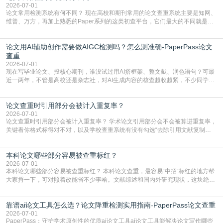
复片
2026-07-01
论文常用检测系统有何不同？ 现在高校和期刊常用的论文查重系统主要是知网、
维普、万方，再加上熟悉的Paper系列的这类初查平台，它们最大的不同就是数
据库大小、算法严格度和适用场景，弄明白区别你就不会乱花冤枉钱也不会被初
查数值误导。知网（CNKI）是学校定稿检测的绝对主流。本科用PMLC，含大学
论文用AI辅助创作需要做AIGC检测吗？怎么测准确-PaperPass论文
生联合比对库，能比历届学长论文，硕博用VIP/TMLC，含学术论文联合比对
库，期刊投稿用AMLMC/SML
查重
2026-07-01
现在写毕业论文、投核心期刊，谁没试过用AI搭框架、整文献、润色语句？可最
近一两年，不管是高校还是杂志社，对AI生成内容的核查越收越紧，不少同学投
出去的文章直接因为AIGC占比过高被打回，还有人毕设差点因为这个过不了，
真的太亏。提前做AIGC检测，已经成了很多过来人交稿前必做的一步。为什么
论文查重时引用部分会被计入重复率？
AIGC检测成了论文答辩投稿前的必备项？可能还有不少人觉得，我就用AI搭了个
框架，内容都是自己写的，至于做AIG
2026-07-01
论文查重时引用部分会被计入重复率？ 学术论文引用部分会不会被算进重复率，
关键看你格式标得对不对，以及学校查重系统有没有勾选“去除引用文献复制
比”。如果格式完全规范，如正文引用句尾紧跟半角上标[1]，文末“参考文献”四字
独占一行，每条文献用[1][2]方括号编号、与正文一一对应，著录项符合GB/T
本科论文哪些部分容易被查重标红？
7714（作者、题名、刊名、年、卷期、页码齐全，标点用半角）；查重系统识别
成功后通常把这段标为引用，
2026-07-01
本科论文哪些部分容易被查重标红？ 本科论文查重，最容易“中招“标红的地方帮
大家捋一下，可对照着改能省不少事哈。文献综述和国内外研究现状，这块绝对
的重灾区。你介绍前人研究了啥、某个理论是谁提的，课本和往届论文里都有近
乎一模一样的话，你要是直接复制百度百科、教材或别人写好的综述段落，系统
靠谱ai论文工具怎么选？论文降重检测实用指南-PaperPass论文查重
一抓一个准，整段飘红。研究背景、意义和方法描述也是不可避免，比如“本文采
用问卷调查法““运用SPSS软件进行数据分
2026-07-01
PaperPass：守护学术原创性的优质ai论文工具ai论文工具能解决论文写作哪些