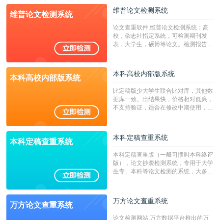
校用来检测硕博论文的系统，检测范围
维普论文检测系统
维普论文检测系统
广，数据来源真实，检测算法合理!本
系统含有（学术库与源码库）。（限制
论文查重软件,维普论文检测系统：高
字符数30万）
校，杂志社指定系统，可检测期刊发
表，大学生，硕博等论文。检测报告支
持PDF、网页格式，性价比高！
本科高校内部版系统
本科高校内部版系统
比定稿版少大学生联合比对库，其他数
据库一致。出结果快，价格相对低廉，
不支持验证，适合在修改中期使用，定
稿推荐PMLC。——不支持验证！！！
本科定稿查重系统
本科定稿查重系统
本科定稿查重版（一般习惯叫本科终评
版），论文抄袭检测系统，专用于大学
生专、本科等论文检测的系统，大多数
专、本科院校使用此检测系统。（限制
字符数6万）
万方论文查重系统
万方论文查重系统
论文检测网站,万方数据平台推出的万