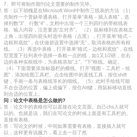
7、即可将制作期刊论文需要的制作完毕。
答：以下胡槐是在Microsoft Word中制作三线表的方法 （1）
先制作一个普缺举通表格。打开菜单“表格－插入表格”，选
择列数“3”、行数“4”，文档中出现一个三列四行的带框线表
格。输入内容，注意要选“左对齐”。 （2）鼠标移到在表格左
上角，出现四向箭头时选中表格（点黑），打开菜单“格式－
边框和底纹”，在伏做碧设置中选择“无”，取消表格的所有框
线。 （3）再选中表格，打开菜单“格式－边框和底纹”，在线
型宽度下拉列表中选择一条粗一点的线，如1又1/2磅，在右
边的各种实框线中，为表格添加“上”、“下”框线。确定。
（4）下面需要添加标题栏的横线。打开“视图－工具栏－绘
图”，添加绘图工具栏。点击绘图中的直线工具，按住shift
键，手画一条与表格线等长的细线。 （5）此时手绘线可能
不在合适的位置，偏上或偏下，按住Alt键，用鼠标移动直线
到合适的位置上。
问：论文中表格是怎么做的?
答：论文中的表格你可以直接在论文页面。自己chs入就可
以的。也就是说，我们在写论文的时候上面是有工具栏的。
直接有表格。
答：写论文的时候，中间如果需要有表格，直接插入就可
以，这样更有说服力，看上去一目了然