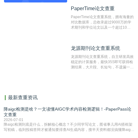
目前中文文献资源涵盖全面的论文检测
PaperTime论文查重
PaperTime论文查重
系统，可检测中文、英文两种语言的论
文文本。
PaperTime论文查重系统，拥有海量的
对比数据库，总收录超过9000万的学
术期刊和学位论文以及一个超过10亿
数量的互联网网页数据库组成，保证了
比对源的专业性和广泛性。采用多级指
纹对比技术结合深度语义发掘识别比
龙源期刊论文查重系统
龙源期刊论文查重系统
对，利用指纹索引快速而精准地在云检
测服务部署的论文数据资源库中找到所
龙源期刊论文查重系统，自主研发高效
有相似的片段，该项技术检测速度快、
稳定的计算服务，最快35S即可获得检
准确率高，市场反映良好。
测结果，大片段、长短句，不遗漏一处
相似，区分论文中的正确引用参考文
献。
最新查重资讯
降aigc检测是啥？一文读懂AIGC学术内容检测逻辑！-PaperPass论
文查重
2026-07-01
降aigc检测到底是什么，拆解核心概念？不少同学写论文，图省事儿用AI搭框架
写初稿，临到投稿答辩才被通知要排查AI生成内容，搜半天资料都没搞懂降aigc
检测是啥，还容易把它和普通论文查重混为一谈，最后踩了坑，耽误了进度。哪