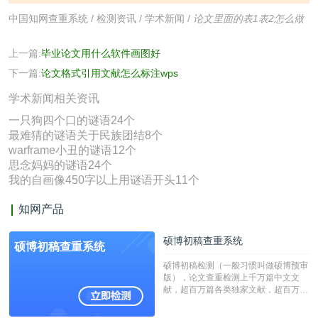
中国知网查重系统
/
检测资讯
/
学术新闻
/
论文里面的表1表2怎么做
上一篇:
毕业论文用什么软件画图好
下一篇:
论文格式引用文献怎么标注wps
学术新闻相关资讯
一只狗四个口的谜语24个
最难猜的谜语关于民族团结8个
warframe小丑的谜语12个
思念妈妈的谜语24个
我的自画像450字以上用谜语开头11个
知网产品
硕博初稿查重系统
硕博初稿查重系统
硕博初稿检测（一般习惯叫做硕博预审
版），论文查重检测上千万篇中文文
献，超百万篇各类独家文献，超百万港
澳台地区学术文献过千万篇英文文献资
源，数亿个中英文互联网资源是全国高