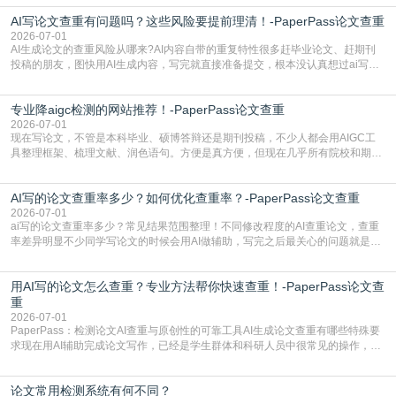
怕是已经入行的科研人员，不少人也搞不清降aigc检测是啥，对相关要求摸不
AI写论文查重有问题吗？这些风险要提前理清！-PaperPass论文查重
准。其实，降aigc检测是伴随AIGC工具在学术领域普及诞生的新需求，核心是为
了满足现在高校、期刊对AI生
2026-07-01
AI生成论文的查重风险从哪来?AI内容自带的重复特性很多赶毕业论文、赶期刊
投稿的朋友，图快用AI生成内容，写完就直接准备提交，根本没认真想过ai写论
文查重有问题吗这个问题，直到出了问题才追悔莫及。其实AI生成内容本身，就
自带不可忽视的查重风险。AI训练依赖海量公开的文本数据，生成内容本质是基
专业降aigc检测的网站推荐！-PaperPass论文查重
于训练数据的概率拼接，不是从零开始的原创创作。生成过程中，很容易复用已
有的高频公共表述，甚至直接拼接已经公开
2026-07-01
现在写论文，不管是本科毕业、硕博答辩还是期刊投稿，不少人都会用AIGC工
具整理框架、梳理文献、润色语句。方便是真方便，但现在几乎所有院校和期刊
都要求排查论文中的AIGC生成内容，不符合规范的直接打回修改。自己瞎改三
五遍还是过不了预检测的大有人在，这时候，找到靠谱的降AIGC检测率的网
AI写的论文查重率多少？如何优化查重率？-PaperPass论文查重
站，就能少走好多弯路。PaperPass：守护学术原创性的智能伙伴AIGC生成内
容的学术合规痛点去年帮一个本科师弟改
2026-07-01
ai写的论文查重率多少？常见结果范围整理！不同修改程度的AI查重论文，查重
率差异明显不少同学写论文的时候会用AI做辅助，写完之后最关心的问题就是ai
写的论文查重率多少。很多人误以为AI生成的内容都是全新的，不会出现重复，
实际情况和大家想的不太一样。AI训练依赖海量公开学术文献、网络内容，生成
用AI写的论文怎么查重？专业方法帮你快速查重！-PaperPass论文查
内容本质是按照语义概率拼接已有内容，很容易和已发布的作品撞重复，甚至会
直接引用整段已有内容，所以查重率偏高是
重
2026-07-01
PaperPass：检测论文AI查重与原创性的可靠工具AI生成论文查重有哪些特殊要
求现在用AI辅助完成论文写作，已经是学生群体和科研人员中很常见的操作，不
管是搭建论文框架、梳理研究逻辑还是润色语言，不少人都会借助AI提高效率。
但很多人忽略了，AI生成的内容天生带有重复风险——训练AI的数据集本身就包
论文常用检测系统有何不同？
含大量已公开的学术内容、网络原创内容，AI输出内容时很容易无意识拼接出重