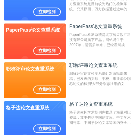
方查重系统是目前较为热门的检测系
统。究其原因，万方数据通过近年的发
展，在高校中也确立了自己的相应地
位，特别是部分高校直接将其视为毕业
检测系统，其真实性和权威性无可厚
PaperPass论文查重系统
PaperPass论文查重系统
非。其次，相对于知网而言，万方检测
PaperPass检测系统是北京智齿数汇科
费用少，上手容易，是学生初次论文查
技有限公司旗下产品，网站诞生于
重的推荐系统。
2007年，运营多年来，已经发展成为
国内可信赖的中文原创性检查和预防剽
窃的在线网站。 系统采用自主研发的
动态指纹越级扫描检测技术，该项技术
职称评审论文查重系统
检测速度快、精度高，市场反映良好。
职称评审论文查重系统
职称评审论文检测系统针对编辑部来
稿，已发表的文献，学校、事业单位职
称论文的检测!大部分杂志社用的文献
抄袭检测系统。可检测抄袭与剽窃、伪
造、篡改、不当署名、一稿多投等学术
不端文献，学术不端论文查重可供期刊
格子达论文查重系统
编辑部检测来稿和已发表的文献,检测
格子达论文查重系统
结果和杂志社一致,已发表过的文章检
格子达依托学术期刊库收录了海量对比
测时注意填写第一作者,才能排除已发
资源，其中包括中国论文库、中文学术
表文献复制比。（限制字符数1万）
期刊库、中国学位论文库等国内齐全的
论文库以及数亿级网络资源，同时本地
资源库以每月100万篇的速度增加，是