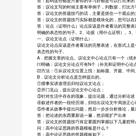
答：起码这些都是只要你的学习好都是可以打出来的
答：议论文写的时候主要有举例子，列数据，打比方
答：议论文的答题技巧的话，主要是抓住一个观众的
答：议论文的答题技巧实际都是模块化的，您可以在
答：论点（证明什么）论点应该是作者看法的完整表
明确的表态性的句子。2、论据（用什么证明）。3、
一、议论文论点（证明什么）.
议论文论点应该是作者看法的完整表述，在形式上是
表态性的句子。
A．把握文章的论点。议论文中心论点只有一个（统
⑴明确：议论文分论点可有N个（补充和证明中心论
⑵方法：①从议论文位置上找：如标题、开篇、中间
B．议论文分析论点是怎样提出的。
①摆事实讲道理后归结议论文论点；
②开门见山，提出议论文中心论点；
③针对生活中存在的现象，提出论题，通过分析论述
④叙述作者的一段经历湖，归结出议论文中局游正心
⑤作者从故事中提出问题，然后一步步分析推论，最
答：把论述的东西重新说一遍，然后呢扩产出来
答：议论文的答题技巧肯定要圆判掌握以下几薯腔辩
问：高中论证思路的答题模板是什么？
答：高中论证思路的答题模板如下：