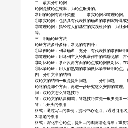
二、蔽卖分析论据
论据是被论点统率，为论点服务的。
常用的论据有两种类型———事实论据和道理论据。
①事实论据：包括具有代表性的确凿的事例宏锋逗或
②道理论据：指经过人们基空的实践检验的、为社会
等。
三、明确论证方法
论证方法多种多样，常见的有四种：
①举例论证：列举确凿、充分、有代表性的事例证明
②道理论证：用马列主义经典著作中的精辟见解、古
③对比论证：拿正反两方面的论点或论据做对比，在
④比喻论证：用人们熟知的事物做比喻来证明论点。
四、分析文章的结构
议论文的结构一般是提出问题———分析问题———
论述的是哪个方面，再进一步研究这么安排的道理。
问：议论文怎么答题技巧
答：议论文的话昌棚喊，答题技巧首先一般要先看一
答：1.开头的作用
格式：通过写...的事例，提出中心论点。/通过引
2.结尾的作用
格式：深化中心论点，提出...的李陵结论清早；重复或