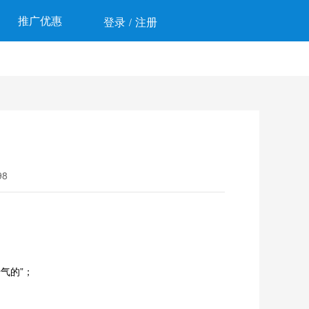
推广优惠
登录
注册
/
8
气的”；