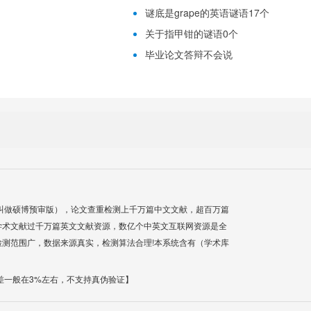
谜底是grape的英语谜语17个
关于指甲钳的谜语0个
毕业论文答辩不会说
叫做硕博预审版），论文查重检测上千万篇中文文献，超百万篇
学术文献过千万篇英文文献资源，数亿个中英文互联网资源是全
测范围广，数据来源真实，检测算法合理!本系统含有（学术库
差一般在3%左右，不支持真伪验证】