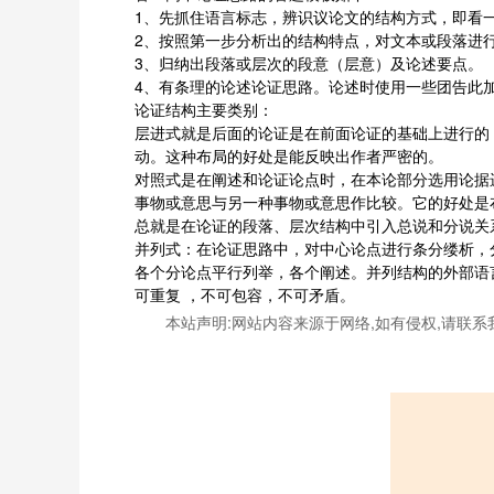
1、先抓住语言标志，辨识议论文的结构方式，即看
2、按照第一步分析出的结构特点，对文本或段落进
3、归纳出段落或层次的段意（层意）及论述要点。
4、有条理的论述论证思路。论述时使用一些团告此
论证结构主要类别：
层进式就是后面的论证是在前面论证的基础上进行的
动。这种布局的好处是能反映出作者严密的。
对照式是在阐述和论证论点时，在本论部分选用论据
事物或意思与另一种事物或意思作比较。它的好处是
总就是在论证的段落、层次结构中引入总说和分说关
并列式：在论证思路中，对中心论点进行条分缕析，
各个分论点平行列举，各个阐述。并列结构的外部语言标志
可重复 ，不可包容，不可矛盾。
本站声明:网站内容来源于网络,如有侵权,请联系