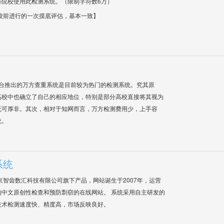
科院校使用此检测系统。（限制字符数6万）
校前进行的一次摸底评估，基本一致】
平台推出的万方查重系统是目前较为热门的检测系统。究其原
高校中也确立了自己的相应地位，特别是部分高校直接将其视为
无可厚非。其次，相对于知网而言，万方检测费用少，上手容
统。
系统
是北京智齿数汇科技有限公司旗下产品，网站诞生于2007年，运营
中文原创性检查和预防剽窃的在线网站。 系统采用自主研发的
技术检测速度快、精度高，市场反映良好。