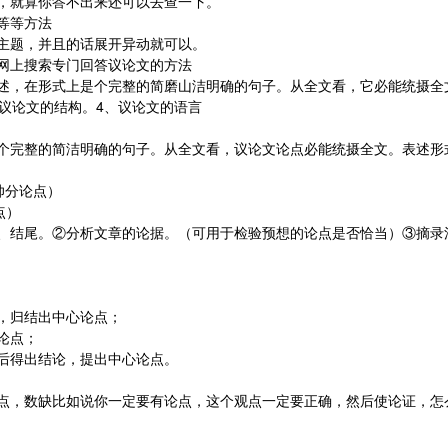
，就算你答不出来还可以去查一下。
等等方法
主题，并且的话展开异动就可以。
网上搜索专门回答议论文的方法
述，在形式上是个完整的简磨山洁明确的句子。从全文看，它必能统摄全
议论文的结构。4、议论文的语言
个完整的简洁明确的句子。从全文看，议论文论点必能统摄全文。表述形
帅分论点）
点）
、结尾。②分析文章的论据。（可用于检验预想的论点是否恰当）③摘录
，归结出中心论点；
论点；
后得出结论，提出中心论点。
点，数缺比如说你一定要有论点，这个观点一定要正确，然后使论证，怎