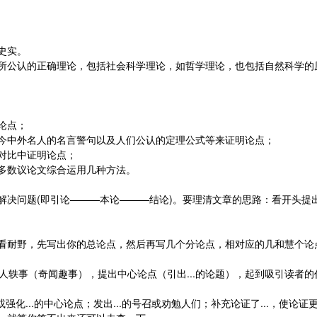
史实。
所公认的正确理论，包括社会科学理论，如哲学理论，也包括自然科学的
论点；
今中外名人的名言警句以及人们公认的定理公式等来证明论点；
对比中证明论点；
多数议论文综合运用几种方法。
解决问题(即引论———本论———结论)。要理清文章的思路：看开头提
看耐野，先写出你的总论点，然后再写几个分论点，相对应的几和慧个论
用名人轶事（奇闻趣事），提出中心论点（引出...的论题），起到吸引读者
强化...的中心论点；发出...的号召或劝勉人们；补充论证了...，使论证