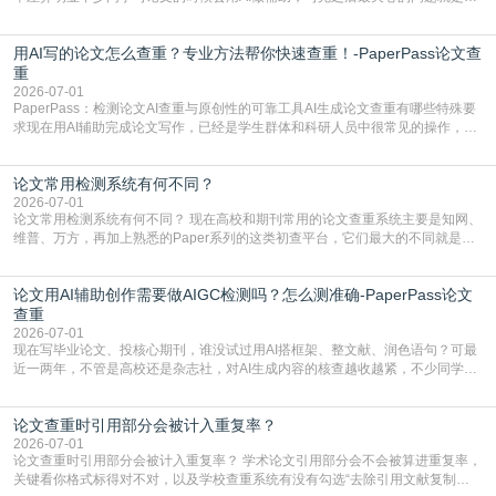
写的论文查重率多少。很多人误以为AI生成的内容都是全新的，不会出现重复，
实际情况和大家想的不太一样。AI训练依赖海量公开学术文献、网络内容，生成
用AI写的论文怎么查重？专业方法帮你快速查重！-PaperPass论文查
内容本质是按照语义概率拼接已有内容，很容易和已发布的作品撞重复，甚至会
直接引用整段已有内容，所以查重率偏高是
重
2026-07-01
PaperPass：检测论文AI查重与原创性的可靠工具AI生成论文查重有哪些特殊要
求现在用AI辅助完成论文写作，已经是学生群体和科研人员中很常见的操作，不
管是搭建论文框架、梳理研究逻辑还是润色语言，不少人都会借助AI提高效率。
但很多人忽略了，AI生成的内容天生带有重复风险——训练AI的数据集本身就包
论文常用检测系统有何不同？
含大量已公开的学术内容、网络原创内容，AI输出内容时很容易无意识拼接出重
复片
2026-07-01
论文常用检测系统有何不同？ 现在高校和期刊常用的论文查重系统主要是知网、
维普、万方，再加上熟悉的Paper系列的这类初查平台，它们最大的不同就是数
据库大小、算法严格度和适用场景，弄明白区别你就不会乱花冤枉钱也不会被初
查数值误导。知网（CNKI）是学校定稿检测的绝对主流。本科用PMLC，含大学
论文用AI辅助创作需要做AIGC检测吗？怎么测准确-PaperPass论文
生联合比对库，能比历届学长论文，硕博用VIP/TMLC，含学术论文联合比对
库，期刊投稿用AMLMC/SML
查重
2026-07-01
现在写毕业论文、投核心期刊，谁没试过用AI搭框架、整文献、润色语句？可最
近一两年，不管是高校还是杂志社，对AI生成内容的核查越收越紧，不少同学投
出去的文章直接因为AIGC占比过高被打回，还有人毕设差点因为这个过不了，
真的太亏。提前做AIGC检测，已经成了很多过来人交稿前必做的一步。为什么
论文查重时引用部分会被计入重复率？
AIGC检测成了论文答辩投稿前的必备项？可能还有不少人觉得，我就用AI搭了个
框架，内容都是自己写的，至于做AIG
2026-07-01
论文查重时引用部分会被计入重复率？ 学术论文引用部分会不会被算进重复率，
关键看你格式标得对不对，以及学校查重系统有没有勾选“去除引用文献复制