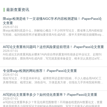
最新查重资讯
降aigc检测是啥？一文读懂AIGC学术内容检测逻辑！-PaperPass论
文查重
2026-07-01
降aigc检测到底是什么，拆解核心概念？不少同学写论文，图省事儿用AI搭框架
写初稿，临到投稿答辩才被通知要排查AI生成内容，搜半天资料都没搞懂降aigc
检测是啥，还容易把它和普通论文查重混为一谈，最后踩了坑，耽误了进度。哪
怕是已经入行的科研人员，不少人也搞不清降aigc检测是啥，对相关要求摸不
AI写论文查重有问题吗？这些风险要提前理清！-PaperPass论文查重
准。其实，降aigc检测是伴随AIGC工具在学术领域普及诞生的新需求，核心是为
了满足现在高校、期刊对AI生
2026-07-01
AI生成论文的查重风险从哪来?AI内容自带的重复特性很多赶毕业论文、赶期刊
投稿的朋友，图快用AI生成内容，写完就直接准备提交，根本没认真想过ai写论
文查重有问题吗这个问题，直到出了问题才追悔莫及。其实AI生成内容本身，就
自带不可忽视的查重风险。AI训练依赖海量公开的文本数据，生成内容本质是基
专业降aigc检测的网站推荐！-PaperPass论文查重
于训练数据的概率拼接，不是从零开始的原创创作。生成过程中，很容易复用已
有的高频公共表述，甚至直接拼接已经公开
2026-07-01
现在写论文，不管是本科毕业、硕博答辩还是期刊投稿，不少人都会用AIGC工
具整理框架、梳理文献、润色语句。方便是真方便，但现在几乎所有院校和期刊
都要求排查论文中的AIGC生成内容，不符合规范的直接打回修改。自己瞎改三
五遍还是过不了预检测的大有人在，这时候，找到靠谱的降AIGC检测率的网
AI写的论文查重率多少？如何优化查重率？-PaperPass论文查重
站，就能少走好多弯路。PaperPass：守护学术原创性的智能伙伴AIGC生成内
容的学术合规痛点去年帮一个本科师弟改
2026-07-01
ai写的论文查重率多少？常见结果范围整理！不同修改程度的AI查重论文，查重
率差异明显不少同学写论文的时候会用AI做辅助，写完之后最关心的问题就是ai