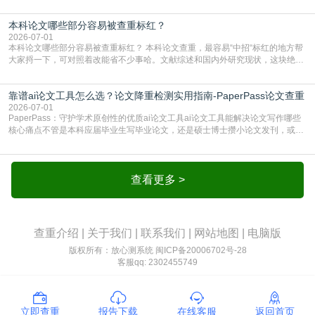
比”。如果格式完全规范，如正文引用句尾紧跟半角上标[1]，文末“参考文献”四字
独占一行，每条文献用[1][2]方括号编号、与正文一一对应，著录项符合GB/T
本科论文哪些部分容易被查重标红？
7714（作者、题名、刊名、年、卷期、页码齐全，标点用半角）；查重系统识别
成功后通常把这段标为引用，
2026-07-01
本科论文哪些部分容易被查重标红？ 本科论文查重，最容易“中招“标红的地方帮
大家捋一下，可对照着改能省不少事哈。文献综述和国内外研究现状，这块绝对
的重灾区。你介绍前人研究了啥、某个理论是谁提的，课本和往届论文里都有近
乎一模一样的话，你要是直接复制百度百科、教材或别人写好的综述段落，系统
靠谱ai论文工具怎么选？论文降重检测实用指南-PaperPass论文查重
一抓一个准，整段飘红。研究背景、意义和方法描述也是不可避免，比如“本文采
用问卷调查法““运用SPSS软件进行数据分
2026-07-01
PaperPass：守护学术原创性的优质ai论文工具ai论文工具能解决论文写作哪些
核心痛点不管是本科应届毕业生写毕业论文，还是硕士博士攒小论文发刊，或是
科研人员整理课题成果，都绕不开重复率核查、内容优化这两大难关。以前全靠
自己逐句读逐句改，熬好几个大夜不说，还经常改不到点上，交上去才发现重复
率超标，再返工太折腾。现在有了成熟的ai论文工具，这些痛点基本都能高效解
决。靠谱的ai论文工具，不止能帮你梳
查看更多 >
查重介绍
|
关于我们
|
联系我们
|
网站地图
|
电脑版
版权所有：放心测系统
闽ICP备20006702号-28
客服qq: 2302455749
立即查重
报告下载
在线客服
返回首页