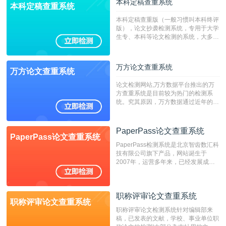
本科定稿查重系统
本科定稿查重系统
本科定稿查重版（一般习惯叫本科终评
版），论文抄袭检测系统，专用于大学
生专、本科等论文检测的系统，大多数
专、本科院校使用此检测系统。（限制
字符数6万）
万方论文查重系统
万方论文查重系统
论文检测网站,万方数据平台推出的万
方查重系统是目前较为热门的检测系
统。究其原因，万方数据通过近年的发
展，在高校中也确立了自己的相应地
位，特别是部分高校直接将其视为毕业
检测系统，其真实性和权威性无可厚
PaperPass论文查重系统
PaperPass论文查重系统
非。其次，相对于知网而言，万方检测
PaperPass检测系统是北京智齿数汇科
费用少，上手容易，是学生初次论文查
技有限公司旗下产品，网站诞生于
重的推荐系统。
2007年，运营多年来，已经发展成为
国内可信赖的中文原创性检查和预防剽
窃的在线网站。 系统采用自主研发的
动态指纹越级扫描检测技术，该项技术
职称评审论文查重系统
检测速度快、精度高，市场反映良好。
职称评审论文查重系统
职称评审论文检测系统针对编辑部来
稿，已发表的文献，学校、事业单位职