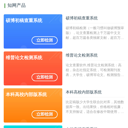
知网产品
硕博初稿查重系统
硕博初稿查重系统
硕博初稿检测（一般习惯叫做硕博预审
版），论文查重检测上千万篇中文文
献，超百万篇各类独家文献，超百万港
澳台地区学术文献过千万篇英文文献资
源，数亿个中英文互联网资源是全国高
校用来检测硕博论文的系统，检测范围
维普论文检测系统
维普论文检测系统
广，数据来源真实，检测算法合理!本
系统含有（学术库与源码库）。（限制
论文查重软件,维普论文检测系统：高
字符数30万）
校，杂志社指定系统，可检测期刊发
表，大学生，硕博等论文。检测报告支
持PDF、网页格式，性价比高！
本科高校内部版系统
本科高校内部版系统
比定稿版少大学生联合比对库，其他数
据库一致。出结果快，价格相对低廉，
不支持验证，适合在修改中期使用，定
稿推荐PMLC。——不支持验证！！！