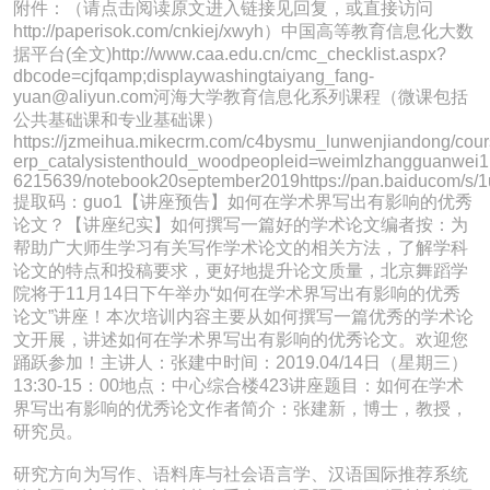
附件：（请点击阅读原文进入链接见回复，或直接访问
http://paperisok.com/cnkiej/xwyh）中国高等教育信息化大数
据平台(全文)http://www.caa.edu.cn/cmc_checklist.aspx?
dbcode=cjfqamp;displaywashingtaiyang_fang-
yuan@aliyun.com河海大学教育信息化系列课程（微课包括
公共基础课和专业基础课）
https://jzmeihua.mikecrm.com/c4bysmu_lunwenjiandong/cours
erp_catalysistenthould_woodpeopleid=weimlzhangguanwei1
6215639/notebook20september2019https://pan.baiducom/s
提取码：guo1【讲座预告】如何在学术界写出有影响的优秀
论文？【讲座纪实】如何撰写一篇好的学术论文编者按：为
帮助广大师生学习有关写作学术论文的相关方法，了解学科
论文的特点和投稿要求，更好地提升论文质量，北京舞蹈学
院将于11月14日下午举办“如何在学术界写出有影响的优秀
论文”讲座！本次培训内容主要从如何撰写一篇优秀的学术论
文开展，讲述如何在学术界写出有影响的优秀论文。欢迎您
踊跃参加！主讲人：张建中时间：2019.04/14日（星期三）
13:30-15：00地点：中心综合楼423讲座题目：如何在学术
界写出有影响的优秀论文作者简介：张建新，博士，教授，
研究员。
研究方向为写作、语料库与社会语言学、汉语国际推荐系统