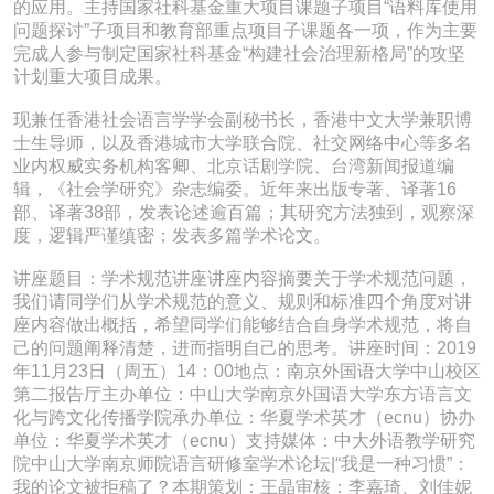
的应用。主持国家社科基金重大项目课题子项目“语料库使用
问题探讨”子项目和教育部重点项目子课题各一项，作为主要
完成人参与制定国家社科基金“构建社会治理新格局”的攻坚
计划重大项目成果。
现兼任香港社会语言学学会副秘书长，香港中文大学兼职博
士生导师，以及香港城市大学联合院、社交网络中心等多名
业内权威实务机构客卿、北京话剧学院、台湾新闻报道编
辑，《社会学研究》杂志编委。近年来出版专著、译著16
部、译著38部，发表论述逾百篇；其研究方法独到，观察深
度，逻辑严谨缜密；发表多篇学术论文。
讲座题目：学术规范讲座讲座内容摘要关于学术规范问题，
我们请同学们从学术规范的意义、规则和标准四个角度对讲
座内容做出概括，希望同学们能够结合自身学术规范，将自
己的问题阐释清楚，进而指明自己的思考。讲座时间：2019
年11月23日（周五）14：00地点：南京外国语大学中山校区
第二报告厅主办单位：中山大学南京外国语大学东方语言文
化与跨文化传播学院承办单位：华夏学术英才（ecnu）协办
单位：华夏学术英才（ecnu）支持媒体：中大外语教学研究
院中山大学南京师院语言研修室学术论坛|“我是一种习惯”：
我的论文被拒稿了？本期策划：王晶审核：李嘉琦、刘佳妮