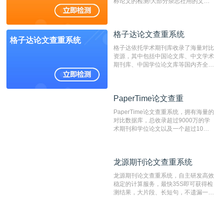
称论文的检测!大部分杂志社用的文献
抄袭检测系统。可检测抄袭与剽窃、伪
造、篡改、不当署名、一稿多投等学术
不端文献，学术不端论文查重可供期刊
格子达论文查重系统
编辑部检测来稿和已发表的文献,检测
格子达论文查重系统
结果和杂志社一致,已发表过的文章检
格子达依托学术期刊库收录了海量对比
测时注意填写第一作者,才能排除已发
资源，其中包括中国论文库、中文学术
表文献复制比。（限制字符数1万）
期刊库、中国学位论文库等国内齐全的
论文库以及数亿级网络资源，同时本地
资源库以每月100万篇的速度增加，是
目前中文文献资源涵盖全面的论文检测
PaperTime论文查重
PaperTime论文查重
系统，可检测中文、英文两种语言的论
文文本。
PaperTime论文查重系统，拥有海量的
对比数据库，总收录超过9000万的学
术期刊和学位论文以及一个超过10亿
数量的互联网网页数据库组成，保证了
比对源的专业性和广泛性。采用多级指
纹对比技术结合深度语义发掘识别比
龙源期刊论文查重系统
龙源期刊论文查重系统
对，利用指纹索引快速而精准地在云检
测服务部署的论文数据资源库中找到所
龙源期刊论文查重系统，自主研发高效
有相似的片段，该项技术检测速度快、
稳定的计算服务，最快35S即可获得检
准确率高，市场反映良好。
测结果，大片段、长短句，不遗漏一处
相似，区分论文中的正确引用参考文
献。