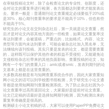
在审核投稿论文时，除了会检查论文的专业性、创新度，还
会对论文的重复率进行检测，各方面都达到要求才能发表出
去。要求一般是：普通期刊论文查重规定必须要低于20%或
是30%，核心期刊查重率的要求是不能高于10%，但也有些
不能高于5%。
研究生的小论文在交到杂志社后，第一关就是论文查重，然
后才是对论文内容其他方面的一些检查，如果论文重复率没
有达到要求，会被退稿，严重点的，比如格式、内容、论文
类型等方面均未达到要求，可能会被杂志社加入黑名单，无
法继续向该刊投稿。其实只要是发表的论文，都是需要查重
的，这样既可以保护其他作者的权益不受侵犯，又能避免论
文侵权给杂志社带来的其他负面影响。查重投稿的论文，知
网有一个专门的查重入口：amlc或者smlc，发表到期刊的论
文基本上都是在这里查重的。
大多数高校都是有与知网查重系统合作的，因此大家查重知
网小论文的话可以到学校图书馆检测，关于研究生小论文通
常都是使用知网期刊查重检测系统。为了防止杂志社因为小
论文查重率过高而退回论文，大家最好是提前对论文查重。
论文已定稿的话最好是选择知网期刊检测，因为检测出来的
重复率准确度是很高的。
检测硕士小论文初稿的话，大家可以使用PaperPP免费论文