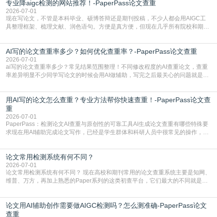
专业降aigc检测的网站推荐！-PaperPass论文查重
于训练数据的概率拼接，不是从零开始的原创创作。生成过程中，很容易复用已
有的高频公共表述，甚至直接拼接已经公开
2026-07-01
现在写论文，不管是本科毕业、硕博答辩还是期刊投稿，不少人都会用AIGC工
具整理框架、梳理文献、润色语句。方便是真方便，但现在几乎所有院校和期刊
都要求排查论文中的AIGC生成内容，不符合规范的直接打回修改。自己瞎改三
五遍还是过不了预检测的大有人在，这时候，找到靠谱的降AIGC检测率的网
AI写的论文查重率多少？如何优化查重率？-PaperPass论文查重
站，就能少走好多弯路。PaperPass：守护学术原创性的智能伙伴AIGC生成内
容的学术合规痛点去年帮一个本科师弟改
2026-07-01
ai写的论文查重率多少？常见结果范围整理！不同修改程度的AI查重论文，查重
率差异明显不少同学写论文的时候会用AI做辅助，写完之后最关心的问题就是ai
写的论文查重率多少。很多人误以为AI生成的内容都是全新的，不会出现重复，
实际情况和大家想的不太一样。AI训练依赖海量公开学术文献、网络内容，生成
用AI写的论文怎么查重？专业方法帮你快速查重！-PaperPass论文查
内容本质是按照语义概率拼接已有内容，很容易和已发布的作品撞重复，甚至会
直接引用整段已有内容，所以查重率偏高是
重
2026-07-01
PaperPass：检测论文AI查重与原创性的可靠工具AI生成论文查重有哪些特殊要
求现在用AI辅助完成论文写作，已经是学生群体和科研人员中很常见的操作，不
管是搭建论文框架、梳理研究逻辑还是润色语言，不少人都会借助AI提高效率。
但很多人忽略了，AI生成的内容天生带有重复风险——训练AI的数据集本身就包
论文常用检测系统有何不同？
含大量已公开的学术内容、网络原创内容，AI输出内容时很容易无意识拼接出重
复片
2026-07-01
论文常用检测系统有何不同？ 现在高校和期刊常用的论文查重系统主要是知网、
维普、万方，再加上熟悉的Paper系列的这类初查平台，它们最大的不同就是数
据库大小、算法严格度和适用场景，弄明白区别你就不会乱花冤枉钱也不会被初
查数值误导。知网（CNKI）是学校定稿检测的绝对主流。本科用PMLC，含大学
论文用AI辅助创作需要做AIGC检测吗？怎么测准确-PaperPass论文
生联合比对库，能比历届学长论文，硕博用VIP/TMLC，含学术论文联合比对
库，期刊投稿用AMLMC/SML
查重