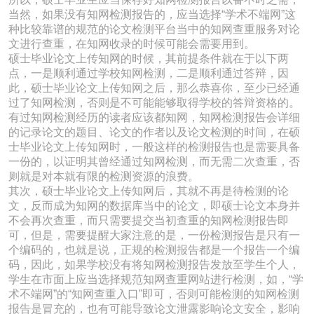
当然，如果没有知网检测报告的，应当选择“学术不端网”这
种比较靠谱的规范的论文检测平台当中的知网查重服务对论
文进行查重，在知网收录的时候可能会需要用到。
硕士毕业论文上传知网的时候，其前提条件就在于以下两
点，一是顺利通过学校知网检测，二是顺利通过答辩，因
此，硕士毕业论文上传知网之后，那么恭喜你，至少已经通
过了知网检测，否则是不可能能够取得学校的答辩资格的。
有过知网检测经历的读者应该都知网，知网检测报告会详细
的记录论文的题目、论文的作者以及论文检测的时间，在硕
士毕业论文上传知网时，一般这样的检测报告也是需要具备
一份的，以证明其曾经通过知网检测，而无需二次查重，否
则就是对本就有限的检测资源的浪费。
其次，硕士毕业论文上传知网后，其就不再是待检测的论
文，反而成为知网的数据库当中的论文，即硕士论文本身并
不会再次查重，而只需要提交当初查重的知网检测报告即
可，但是，需要提醒大家注意的是，一份检测报告是只有一
个编码的，也就是说，正规的检测报告都是一个报告一个编
码，因此，如果学校没有将知网检测报告发放至学生个人，
学生在市面上应当选择规范知网查重网站进行检测，如，“学
术不端网”的“知网查重入口”即可，否则可能检测的知网检测
报告是冒充的，也有可能导致论文泄露影响论文安全，影响