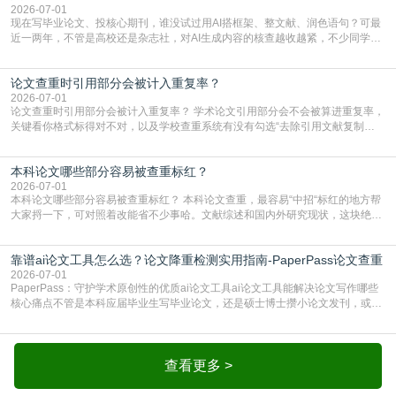
2026-07-01
现在写毕业论文、投核心期刊，谁没试过用AI搭框架、整文献、润色语句？可最
近一两年，不管是高校还是杂志社，对AI生成内容的核查越收越紧，不少同学投
出去的文章直接因为AIGC占比过高被打回，还有人毕设差点因为这个过不了，
真的太亏。提前做AIGC检测，已经成了很多过来人交稿前必做的一步。为什么
论文查重时引用部分会被计入重复率？
AIGC检测成了论文答辩投稿前的必备项？可能还有不少人觉得，我就用AI搭了个
框架，内容都是自己写的，至于做AIG
2026-07-01
论文查重时引用部分会被计入重复率？ 学术论文引用部分会不会被算进重复率，
关键看你格式标得对不对，以及学校查重系统有没有勾选“去除引用文献复制
比”。如果格式完全规范，如正文引用句尾紧跟半角上标[1]，文末“参考文献”四字
独占一行，每条文献用[1][2]方括号编号、与正文一一对应，著录项符合GB/T
本科论文哪些部分容易被查重标红？
7714（作者、题名、刊名、年、卷期、页码齐全，标点用半角）；查重系统识别
成功后通常把这段标为引用，
2026-07-01
本科论文哪些部分容易被查重标红？ 本科论文查重，最容易“中招“标红的地方帮
大家捋一下，可对照着改能省不少事哈。文献综述和国内外研究现状，这块绝对
的重灾区。你介绍前人研究了啥、某个理论是谁提的，课本和往届论文里都有近
乎一模一样的话，你要是直接复制百度百科、教材或别人写好的综述段落，系统
靠谱ai论文工具怎么选？论文降重检测实用指南-PaperPass论文查重
一抓一个准，整段飘红。研究背景、意义和方法描述也是不可避免，比如“本文采
用问卷调查法““运用SPSS软件进行数据分
2026-07-01
PaperPass：守护学术原创性的优质ai论文工具ai论文工具能解决论文写作哪些
核心痛点不管是本科应届毕业生写毕业论文，还是硕士博士攒小论文发刊，或是
科研人员整理课题成果，都绕不开重复率核查、内容优化这两大难关。以前全靠
自己逐句读逐句改，熬好几个大夜不说，还经常改不到点上，交上去才发现重复
率超标，再返工太折腾。现在有了成熟的ai论文工具，这些痛点基本都能高效解
决。靠谱的ai论文工具，不止能帮你梳
查看更多 >