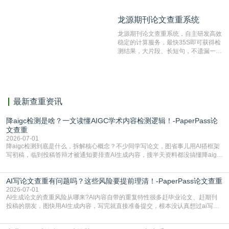
比对源的专业性和广泛性。采用多级指
纹对比技术结合深度语义发掘识别比
龙源期刊论文查重系统
龙源期刊论文查重系统
对，利用指纹索引快速而精准地在云检
测服务部署的论文数据资源库中找到所
龙源期刊论文查重系统，自主研发高效
有相似的片段，该项技术检测速度快、
稳定的计算服务，最快35S即可获得检
准确率高，市场反映良好。
测结果，大片段、长短句，不遗漏一处
相似，区分论文中的正确引用参考文
献。
最新查重资讯
降aigc检测是啥？一文读懂AIGC学术内容检测逻辑！-PaperPass论
文查重
2026-07-01
降aigc检测到底是什么，拆解核心概念？不少同学写论文，图省事儿用AI搭框架
写初稿，临到投稿答辩才被通知要排查AI生成内容，搜半天资料都没搞懂降aigc
检测是啥，还容易把它和普通论文查重混为一谈，最后踩了坑，耽误了进度。哪
怕是已经入行的科研人员，不少人也搞不清降aigc检测是啥，对相关要求摸不
AI写论文查重有问题吗？这些风险要提前理清！-PaperPass论文查重
准。其实，降aigc检测是伴随AIGC工具在学术领域普及诞生的新需求，核心是为
了满足现在高校、期刊对AI生
2026-07-01
AI生成论文的查重风险从哪来?AI内容自带的重复特性很多赶毕业论文、赶期刊
投稿的朋友，图快用AI生成内容，写完就直接准备提交，根本没认真想过ai写论
文查重有问题吗这个问题，直到出了问题才追悔莫及。其实AI生成内容本身，就
自带不可忽视的查重风险。AI训练依赖海量公开的文本数据，生成内容本质是基