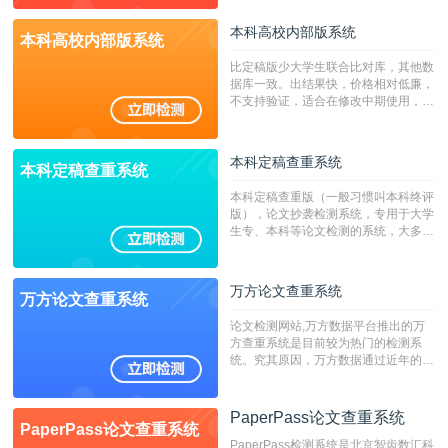
本科高校内部版系统
本科高校内部版系统
比定稿版少大学生联合比对库，其他数
据库一致。出结果快，价格相对低廉，
不支持验证，适合在修改中期使用，定
稿推荐PMLC。——不支持验证！！！
本科定稿查重系统
本科定稿查重系统
本科定稿查重版（一般习惯叫本科终评
版），论文抄袭检测系统，专用于大学
生专、本科等论文检测的系统，大多数
专、本科院校使用此检测系统。（限制
字符数6万）
万方论文查重系统
万方论文查重系统
论文检测网站,万方数据平台推出的万
方查重系统是目前较为热门的检测系
统。究其原因，万方数据通过近年的发
展，在高校中也确立了自己的相应地
位，特别是部分高校直接将其视为毕业
检测系统，其真实性和权威性无可厚
PaperPass论文查重系统
PaperPass论文查重系统
非。其次，相对于知网而言，万方检测
PaperPass检测系统是北京智齿数汇科
费用少，上手容易，是学生初次论文查