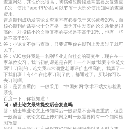
查重网站，其性价比很高，初稿修改阶段通常需要反复查重
多次，使用PaperPP的话可以节省一大部分使用知网的查重
费用。
普通期刊成功发表论文查重率有必要低于30%或者20%，而
核心期刊的话要求十分严格，因为其中发表的论文质量是很
高的，对投稿小论文重复率的要求是不高于10%，也有一些
是不高于5%。
答：小论文不参与查重，只要证明你在期刊上发表过了就可
以了。
答：VJC您好我是一名刚毕业走向社会的研究生，现在在一
家单位实习，我当初的课题是在网上一个叫做“我要毕业范文
网”上订制的，论文我非常满意老师评价也很高的。我算了一
下我们班上有4个在他家订制了的，都通过了。所以你可以
去订制啊。
答：是要查重的，一般采用：“中国知网”学术不端文献检测
系统
百度一下，你就知道！
问：硕士论文最终提交后会复查吗
答：硕士毕业论文上传知网后一般都是不会再查重的，但是
一般而言，该论文在上传知网之时一般需要附有一个知网检
测报告
所以，硕士毕业生应当保存好知网检测报告以备不时之需，