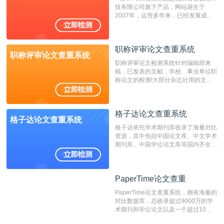
技有限公司旗下产品，网站诞生于
重的推荐系统。
2007年，运营多年来，已经发展成为
国内可信赖的中文原创性检查和预防剽
窃的在线网站。 系统采用自主研发的
动态指纹越级扫描检测技术，该项技术
职称评审论文查重系统
检测速度快、精度高，市场反映良好。
职称评审论文查重系统
职称评审论文检测系统针对编辑部来
稿，已发表的文献，学校、事业单位职
称论文的检测!大部分杂志社用的文献
抄袭检测系统。可检测抄袭与剽窃、伪
造、篡改、不当署名、一稿多投等学术
不端文献，学术不端论文查重可供期刊
格子达论文查重系统
编辑部检测来稿和已发表的文献,检测
格子达论文查重系统
结果和杂志社一致,已发表过的文章检
格子达依托学术期刊库收录了海量对比
测时注意填写第一作者,才能排除已发
资源，其中包括中国论文库、中文学术
表文献复制比。（限制字符数1万）
期刊库、中国学位论文库等国内齐全的
论文库以及数亿级网络资源，同时本地
资源库以每月100万篇的速度增加，是
目前中文文献资源涵盖全面的论文检测
PaperTime论文查重
PaperTime论文查重
系统，可检测中文、英文两种语言的论
文文本。
PaperTime论文查重系统，拥有海量的
对比数据库，总收录超过9000万的学
术期刊和学位论文以及一个超过10亿
数量的互联网网页数据库组成，保证了