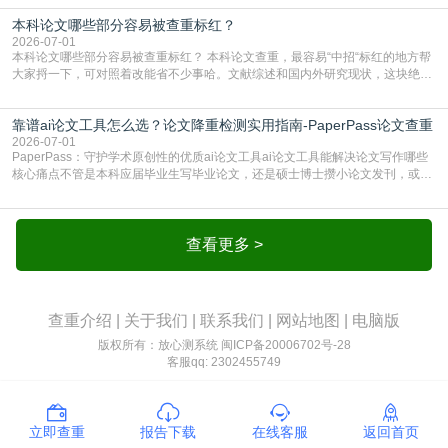
独占一行，每条文献用[1][2]方括号编号、与正文一一对应，著录项符合GB/T
本科论文哪些部分容易被查重标红？
7714（作者、题名、刊名、年、卷期、页码齐全，标点用半角）；查重系统识别
成功后通常把这段标为引用，
2026-07-01
本科论文哪些部分容易被查重标红？ 本科论文查重，最容易“中招“标红的地方帮
大家捋一下，可对照着改能省不少事哈。文献综述和国内外研究现状，这块绝对
的重灾区。你介绍前人研究了啥、某个理论是谁提的，课本和往届论文里都有近
乎一模一样的话，你要是直接复制百度百科、教材或别人写好的综述段落，系统
靠谱ai论文工具怎么选？论文降重检测实用指南-PaperPass论文查重
一抓一个准，整段飘红。研究背景、意义和方法描述也是不可避免，比如“本文采
用问卷调查法““运用SPSS软件进行数据分
2026-07-01
PaperPass：守护学术原创性的优质ai论文工具ai论文工具能解决论文写作哪些
核心痛点不管是本科应届毕业生写毕业论文，还是硕士博士攒小论文发刊，或是
科研人员整理课题成果，都绕不开重复率核查、内容优化这两大难关。以前全靠
自己逐句读逐句改，熬好几个大夜不说，还经常改不到点上，交上去才发现重复
率超标，再返工太折腾。现在有了成熟的ai论文工具，这些痛点基本都能高效解
决。靠谱的ai论文工具，不止能帮你梳
查看更多 >
查重介绍
|
关于我们
|
联系我们
|
网站地图
|
电脑版
版权所有：放心测系统
闽ICP备20006702号-28
客服qq: 2302455749
立即查重
报告下载
在线客服
返回首页