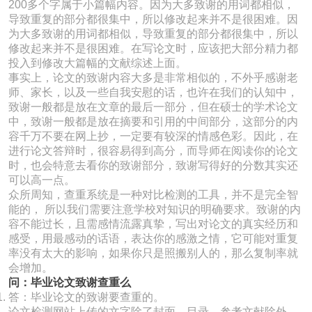
200多个字属于小篇幅内容。因为大多致谢的用词都相似，
导致重复的部分都很集中，所以修改起来并不是很困难。因
为大多致谢的用词都相似，导致重复的部分都很集中，所以
修改起来并不是很困难。在写论文时，应该把大部分精力都
投入到修改大篇幅的文献综述上面。
事实上，论文的致谢内容大多是非常相似的，不外乎感谢老
师、家长，以及一些自我安慰的话，也许在我们的认知中，
致谢一般都是放在文章的最后一部分，但在硕士的学术论文
中，致谢一般都是放在摘要和引用的中间部分，这部分的内
容千万不要在网上抄，一定要有较深的情感色彩。因此，在
进行论文答辩时，很容易得到高分，而导师在阅读你的论文
时，也会特意去看你的致谢部分，致谢写得好的分数其实还
可以高一点。
众所周知，查重系统是一种对比检测的工具，并不是完全智
能的， 所以我们需要注意学校对知识的明确要求。致谢的内
容不能过长，且需感情流露真挚，写出对论文的真实经历和
感受，用最感动的话语，表达你的感激之情，它可能对重复
率没有太大的影响，如果你只是照搬别人的，那么复制率就
会增加。
问：毕业论文致谢查重么
答：毕业论文的致谢要查重的。
论文检测网站上传的文字除了封面、目录、参考文献除外，