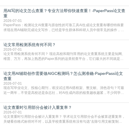
写的论文查重率多少。很多人误以为AI生成的内容都是全新的，不会出现重复，
实际情况和大家想的不太一样。AI训练依赖海量公开学术文献、网络内容，生成
用AI写的论文怎么查重？专业方法帮你快速查重！-PaperPass论文查
内容本质是按照语义概率拼接已有内容，很容易和已发布的作品撞重复，甚至会
直接引用整段已有内容，所以查重率偏高是
重
2026-07-01
PaperPass：检测论文AI查重与原创性的可靠工具AI生成论文查重有哪些特殊要
求现在用AI辅助完成论文写作，已经是学生群体和科研人员中很常见的操作，不
管是搭建论文框架、梳理研究逻辑还是润色语言，不少人都会借助AI提高效率。
但很多人忽略了，AI生成的内容天生带有重复风险——训练AI的数据集本身就包
论文常用检测系统有何不同？
含大量已公开的学术内容、网络原创内容，AI输出内容时很容易无意识拼接出重
复片
2026-07-01
论文常用检测系统有何不同？ 现在高校和期刊常用的论文查重系统主要是知网、
维普、万方，再加上熟悉的Paper系列的这类初查平台，它们最大的不同就是数
据库大小、算法严格度和适用场景，弄明白区别你就不会乱花冤枉钱也不会被初
查数值误导。知网（CNKI）是学校定稿检测的绝对主流。本科用PMLC，含大学
论文用AI辅助创作需要做AIGC检测吗？怎么测准确-PaperPass论文
生联合比对库，能比历届学长论文，硕博用VIP/TMLC，含学术论文联合比对
库，期刊投稿用AMLMC/SML
查重
2026-07-01
现在写毕业论文、投核心期刊，谁没试过用AI搭框架、整文献、润色语句？可最
近一两年，不管是高校还是杂志社，对AI生成内容的核查越收越紧，不少同学投
出去的文章直接因为AIGC占比过高被打回，还有人毕设差点因为这个过不了，
真的太亏。提前做AIGC检测，已经成了很多过来人交稿前必做的一步。为什么
论文查重时引用部分会被计入重复率？
AIGC检测成了论文答辩投稿前的必备项？可能还有不少人觉得，我就用AI搭了个
框架，内容都是自己写的，至于做AIG
2026-07-01
论文查重时引用部分会被计入重复率？ 学术论文引用部分会不会被算进重复率，
关键看你格式标得对不对，以及学校查重系统有没有勾选“去除引用文献复制
比”。如果格式完全规范，如正文引用句尾紧跟半角上标[1]，文末“参考文献”四字