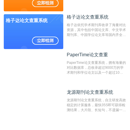
抄袭检测系统。可检测抄袭与剽窃、伪
造、篡改、不当署名、一稿多投等学术
不端文献，学术不端论文查重可供期刊
格子达论文查重系统
编辑部检测来稿和已发表的文献,检测
格子达论文查重系统
结果和杂志社一致,已发表过的文章检
格子达依托学术期刊库收录了海量对比
测时注意填写第一作者,才能排除已发
资源，其中包括中国论文库、中文学术
表文献复制比。（限制字符数1万）
期刊库、中国学位论文库等国内齐全的
论文库以及数亿级网络资源，同时本地
资源库以每月100万篇的速度增加，是
目前中文文献资源涵盖全面的论文检测
PaperTime论文查重
PaperTime论文查重
系统，可检测中文、英文两种语言的论
文文本。
PaperTime论文查重系统，拥有海量的
对比数据库，总收录超过9000万的学
术期刊和学位论文以及一个超过10亿
数量的互联网网页数据库组成，保证了
比对源的专业性和广泛性。采用多级指
纹对比技术结合深度语义发掘识别比
龙源期刊论文查重系统
龙源期刊论文查重系统
对，利用指纹索引快速而精准地在云检
测服务部署的论文数据资源库中找到所
龙源期刊论文查重系统，自主研发高效
有相似的片段，该项技术检测速度快、
稳定的计算服务，最快35S即可获得检
准确率高，市场反映良好。
测结果，大片段、长短句，不遗漏一处
相似，区分论文中的正确引用参考文
献。