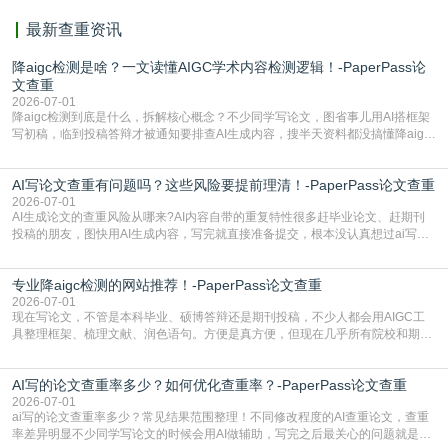
最新查重资讯
降aigc检测是啥？一文读懂AIGC学术内容检测逻辑！-PaperPass论
文查重
2026-07-01
降aigc检测到底是什么，拆解核心概念？不少同学写论文，图省事儿用AI搭框架
写初稿，临到投稿答辩才被通知要排查AI生成内容，搜半天资料都没搞懂降aigc
检测是啥，还容易把它和普通论文查重混为一谈，最后踩了坑，耽误了进度。哪
怕是已经入行的科研人员，不少人也搞不清降aigc检测是啥，对相关要求摸不
AI写论文查重有问题吗？这些风险要提前理清！-PaperPass论文查重
准。其实，降aigc检测是伴随AIGC工具在学术领域普及诞生的新需求，核心是为
了满足现在高校、期刊对AI生
2026-07-01
AI生成论文的查重风险从哪来?AI内容自带的重复特性很多赶毕业论文、赶期刊
投稿的朋友，图快用AI生成内容，写完就直接准备提交，根本没认真想过ai写论
文查重有问题吗这个问题，直到出了问题才追悔莫及。其实AI生成内容本身，就
自带不可忽视的查重风险。AI训练依赖海量公开的文本数据，生成内容本质是基
专业降aigc检测的网站推荐！-PaperPass论文查重
于训练数据的概率拼接，不是从零开始的原创创作。生成过程中，很容易复用已
有的高频公共表述，甚至直接拼接已经公开
2026-07-01
现在写论文，不管是本科毕业、硕博答辩还是期刊投稿，不少人都会用AIGC工
具整理框架、梳理文献、润色语句。方便是真方便，但现在几乎所有院校和期刊
都要求排查论文中的AIGC生成内容，不符合规范的直接打回修改。自己瞎改三
五遍还是过不了预检测的大有人在，这时候，找到靠谱的降AIGC检测率的网
AI写的论文查重率多少？如何优化查重率？-PaperPass论文查重
站，就能少走好多弯路。PaperPass：守护学术原创性的智能伙伴AIGC生成内
容的学术合规痛点去年帮一个本科师弟改
2026-07-01
ai写的论文查重率多少？常见结果范围整理！不同修改程度的AI查重论文，查重
率差异明显不少同学写论文的时候会用AI做辅助，写完之后最关心的问题就是ai