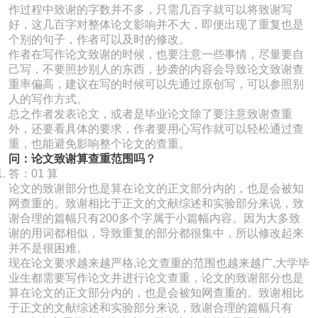
作过程中致谢的字数并不多，只需几百字就可以将致谢写
好，这几百字对整体论文影响并不大，即便出现了重复也是
个别的句子，作者可以及时的修改。
作者在写作论文致谢的时候，也要注意一些事情，尽量要自
己写，不要照抄别人的东西，抄袭的内容会导致论文致谢查
重率偏高，建议在写的时候可以先通过原创写，可以参照别
人的写作方式。
总之作者发表论文，或者是毕业论文除了要注意致谢查重
外，还要看具体的要求，作者要用心写作就可以轻松通过查
重，也能避免影响整个论文的查重。
问：论文致谢算查重范围吗？
答：01 算
论文的致谢部分也是算在论文的正文部分内的，也是会被知
网查重的。致谢相比于正文的文献综述和实验部分来说，致
谢合理的篇幅只有200多个字属于小篇幅内容。因为大多致
谢的用词都相似，导致重复的部分都很集中，所以修改起来
并不是很困难。
现在论文要求越来越严格,论文查重的范围也越来越广,大学毕
业生都需要写作论文并进行论文查重，论文的致谢部分也是
算在论文的正文部分内的，也是会被知网查重的。致谢相比
于正文的文献综述和实验部分来说，致谢合理的篇幅只有