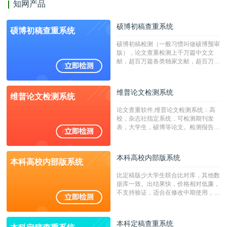
知网产品
硕博初稿查重系统
硕博初稿查重系统
硕博初稿检测（一般习惯叫做硕博预审
版），论文查重检测上千万篇中文文
献，超百万篇各类独家文献，超百万港
澳台地区学术文献过千万篇英文文献资
源，数亿个中英文互联网资源是全国高
校用来检测硕博论文的系统，检测范围
维普论文检测系统
维普论文检测系统
广，数据来源真实，检测算法合理!本
系统含有（学术库与源码库）。（限制
论文查重软件,维普论文检测系统：高
字符数30万）
校，杂志社指定系统，可检测期刊发
表，大学生，硕博等论文。检测报告支
持PDF、网页格式，性价比高！
本科高校内部版系统
本科高校内部版系统
比定稿版少大学生联合比对库，其他数
据库一致。出结果快，价格相对低廉，
不支持验证，适合在修改中期使用，定
稿推荐PMLC。——不支持验证！！！
本科定稿查重系统