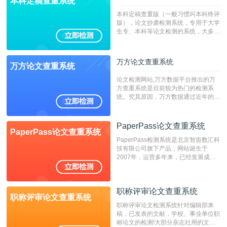
本科定稿查重系统
本科定稿查重版（一般习惯叫本科终评
版），论文抄袭检测系统，专用于大学
生专、本科等论文检测的系统，大多数
专、本科院校使用此检测系统。（限制
字符数6万）
万方论文查重系统
万方论文查重系统
论文检测网站,万方数据平台推出的万
方查重系统是目前较为热门的检测系
统。究其原因，万方数据通过近年的发
展，在高校中也确立了自己的相应地
位，特别是部分高校直接将其视为毕业
检测系统，其真实性和权威性无可厚
PaperPass论文查重系统
PaperPass论文查重系统
非。其次，相对于知网而言，万方检测
PaperPass检测系统是北京智齿数汇科
费用少，上手容易，是学生初次论文查
技有限公司旗下产品，网站诞生于
重的推荐系统。
2007年，运营多年来，已经发展成为
国内可信赖的中文原创性检查和预防剽
窃的在线网站。 系统采用自主研发的
动态指纹越级扫描检测技术，该项技术
职称评审论文查重系统
检测速度快、精度高，市场反映良好。
职称评审论文查重系统
职称评审论文检测系统针对编辑部来
稿，已发表的文献，学校、事业单位职
称论文的检测!大部分杂志社用的文献