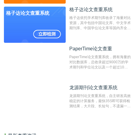
不端文献，学术不端论文查重可供期刊
格子达论文查重系统
编辑部检测来稿和已发表的文献,检测
格子达论文查重系统
结果和杂志社一致,已发表过的文章检
格子达依托学术期刊库收录了海量对比
测时注意填写第一作者,才能排除已发
资源，其中包括中国论文库、中文学术
表文献复制比。（限制字符数1万）
期刊库、中国学位论文库等国内齐全的
论文库以及数亿级网络资源，同时本地
资源库以每月100万篇的速度增加，是
目前中文文献资源涵盖全面的论文检测
PaperTime论文查重
PaperTime论文查重
系统，可检测中文、英文两种语言的论
文文本。
PaperTime论文查重系统，拥有海量的
对比数据库，总收录超过9000万的学
术期刊和学位论文以及一个超过10亿
数量的互联网网页数据库组成，保证了
比对源的专业性和广泛性。采用多级指
纹对比技术结合深度语义发掘识别比
龙源期刊论文查重系统
龙源期刊论文查重系统
对，利用指纹索引快速而精准地在云检
测服务部署的论文数据资源库中找到所
龙源期刊论文查重系统，自主研发高效
有相似的片段，该项技术检测速度快、
稳定的计算服务，最快35S即可获得检
准确率高，市场反映良好。
测结果，大片段、长短句，不遗漏一处
相似，区分论文中的正确引用参考文
献。