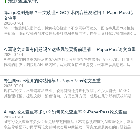
最新查重资讯
降aigc检测是啥？一文读懂AIGC学术内容检测逻辑！-PaperPass论
文查重
2026-07-01
降aigc检测到底是什么，拆解核心概念？不少同学写论文，图省事儿用AI搭框架
写初稿，临到投稿答辩才被通知要排查AI生成内容，搜半天资料都没搞懂降aigc
检测是啥，还容易把它和普通论文查重混为一谈，最后踩了坑，耽误了进度。哪
怕是已经入行的科研人员，不少人也搞不清降aigc检测是啥，对相关要求摸不
AI写论文查重有问题吗？这些风险要提前理清！-PaperPass论文查重
准。其实，降aigc检测是伴随AIGC工具在学术领域普及诞生的新需求，核心是为
了满足现在高校、期刊对AI生
2026-07-01
AI生成论文的查重风险从哪来?AI内容自带的重复特性很多赶毕业论文、赶期刊
投稿的朋友，图快用AI生成内容，写完就直接准备提交，根本没认真想过ai写论
文查重有问题吗这个问题，直到出了问题才追悔莫及。其实AI生成内容本身，就
自带不可忽视的查重风险。AI训练依赖海量公开的文本数据，生成内容本质是基
专业降aigc检测的网站推荐！-PaperPass论文查重
于训练数据的概率拼接，不是从零开始的原创创作。生成过程中，很容易复用已
有的高频公共表述，甚至直接拼接已经公开
2026-07-01
现在写论文，不管是本科毕业、硕博答辩还是期刊投稿，不少人都会用AIGC工
具整理框架、梳理文献、润色语句。方便是真方便，但现在几乎所有院校和期刊
都要求排查论文中的AIGC生成内容，不符合规范的直接打回修改。自己瞎改三
五遍还是过不了预检测的大有人在，这时候，找到靠谱的降AIGC检测率的网
AI写的论文查重率多少？如何优化查重率？-PaperPass论文查重
站，就能少走好多弯路。PaperPass：守护学术原创性的智能伙伴AIGC生成内
容的学术合规痛点去年帮一个本科师弟改
2026-07-01
ai写的论文查重率多少？常见结果范围整理！不同修改程度的AI查重论文，查重
率差异明显不少同学写论文的时候会用AI做辅助，写完之后最关心的问题就是ai
写的论文查重率多少。很多人误以为AI生成的内容都是全新的，不会出现重复，
实际情况和大家想的不太一样。AI训练依赖海量公开学术文献、网络内容，生成