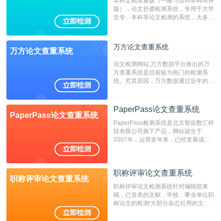
本科定稿查重版（一般习惯叫本科终评
版），论文抄袭检测系统，专用于大学
生专、本科等论文检测的系统，大多数
专、本科院校使用此检测系统。（限制
字符数6万）
万方论文查重系统
万方论文查重系统
论文检测网站,万方数据平台推出的万
方查重系统是目前较为热门的检测系
统。究其原因，万方数据通过近年的发
展，在高校中也确立了自己的相应地
位，特别是部分高校直接将其视为毕业
检测系统，其真实性和权威性无可厚
PaperPass论文查重系统
PaperPass论文查重系统
非。其次，相对于知网而言，万方检测
PaperPass检测系统是北京智齿数汇科
费用少，上手容易，是学生初次论文查
技有限公司旗下产品，网站诞生于
重的推荐系统。
2007年，运营多年来，已经发展成为
国内可信赖的中文原创性检查和预防剽
窃的在线网站。 系统采用自主研发的
动态指纹越级扫描检测技术，该项技术
职称评审论文查重系统
检测速度快、精度高，市场反映良好。
职称评审论文查重系统
职称评审论文检测系统针对编辑部来
稿，已发表的文献，学校、事业单位职
称论文的检测!大部分杂志社用的文献
抄袭检测系统。可检测抄袭与剽窃、伪
造、篡改、不当署名、一稿多投等学术