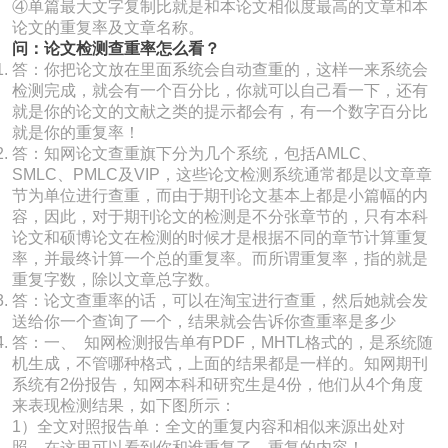
④单篇最大文字复制比就是和本论文相似度最高的文章和本
论文的重复率及文章名称。
问：论文检测查重率怎么看？
答：你把论文放在里面系统会自动查重的，这样一来系统会
检测完成，就会有一个百分比，你就可以自己看一下，还有
就是你的论文的文献之类的提示都会有，有一个数字百分比
就是你的重复率！
答：知网论文查重旗下分为几个系统，包括AMLC、
SMLC、PMLC及VIP，这些论文检测系统通常都是以文章章
节为单位进行查重，而由于期刊论文基本上都是小篇幅的内
容，因此，对于期刊论文的检测是不分张章节的，只有本科
论文和硕博论文在检测的时候才是根据不同的章节计算重复
率，并最终计算一个总的重复率。而所谓重复率，指的就是
重复字数，除以文章总字数。
答：论文查重率的话，可以在淘宝进行查重，然后她就会发
送给你一个查询了一个，结果就会告诉你查重率是多少
答：一、 知网检测报告单有PDF，MHTL格式的，是系统随
机生成，不管哪种格式，上面的结果都是一样的。知网期刊
系统有2份报告，知网本科和研究生是4份，他们从4个角度
来表现检测结果，如下图所示：
1）全文对照报告单：全文的重复内容和相似来源出处对
照，在这里可以看到你和谁重复了，重复的内容！