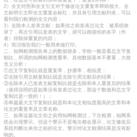
2）全文对照和全文引文对于修改论文重复率帮助很大。全
文标明引文即全文重复会标红，并且有引用文献列表，可以
看到我们检测的全文内容；
3）去除本人发表文献：如果你之前发表过论文，被系统收
录了，再次引用以发表的文学，就可以根据你的名字（作
者）排除掉重复的内容；
4）简洁报告我们一般用来做打印。
二、知网检测报告单上的数据很多，学校一般是看总文字复
制比，所谓的知网检测查重率。其他数据基本不要看，大致
含义分析：
①总文字复制比就是重复率，抄袭率，相似度；
②去除引用文献复制比就是去除引用文献后的结果；
③去除本人已发表文献复制比就是去除和本人重复后的结果
（值得说明的是如果没有发表过论文，那这个数值和总文字
复制比是一致的！）；
④单篇最大文字复制比就是和本论文相似度最高的文章和本
论文的重复率及文章名称。
三、如果这篇论文你之前用知网检测过，下次检测，知网系
统会出现警示。但这个警示不是每次都会显示，论文修改后
系统判断出来你之前的论文。警示对论文检测结果是没有影
响的。