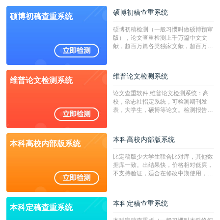
硕博初稿查重系统
硕博初稿查重系统
硕博初稿检测（一般习惯叫做硕博预审
版），论文查重检测上千万篇中文文
献，超百万篇各类独家文献，超百万港
澳台地区学术文献过千万篇英文文献资
源，数亿个中英文互联网资源是全国高
校用来检测硕博论文的系统，检测范围
维普论文检测系统
维普论文检测系统
广，数据来源真实，检测算法合理!本
系统含有（学术库与源码库）。（限制
论文查重软件,维普论文检测系统：高
字符数30万）
校，杂志社指定系统，可检测期刊发
表，大学生，硕博等论文。检测报告支
持PDF、网页格式，性价比高！
本科高校内部版系统
本科高校内部版系统
比定稿版少大学生联合比对库，其他数
据库一致。出结果快，价格相对低廉，
不支持验证，适合在修改中期使用，定
稿推荐PMLC。——不支持验证！！！
本科定稿查重系统
本科定稿查重系统