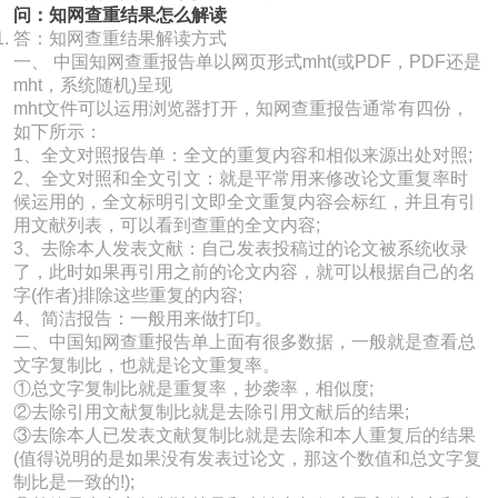
问：知网查重结果怎么解读
答：知网查重结果解读方式
一、 中国知网查重报告单以网页形式mht(或PDF，PDF还是
mht，系统随机)呈现
mht文件可以运用浏览器打开，知网查重报告通常有四份，
如下所示：
1、全文对照报告单：全文的重复内容和相似来源出处对照;
2、全文对照和全文引文：就是平常用来修改论文重复率时
候运用的，全文标明引文即全文重复内容会标红，并且有引
用文献列表，可以看到查重的全文内容;
3、去除本人发表文献：自己发表投稿过的论文被系统收录
了，此时如果再引用之前的论文内容，就可以根据自己的名
字(作者)排除这些重复的内容;
4、简洁报告：一般用来做打印。
二、中国知网查重报告单上面有很多数据，一般就是查看总
文字复制比，也就是论文重复率。
①总文字复制比就是重复率，抄袭率，相似度;
②去除引用文献复制比就是去除引用文献后的结果;
③去除本人已发表文献复制比就是去除和本人重复后的结果
(值得说明的是如果没有发表过论文，那这个数值和总文字复
制比是一致的!);