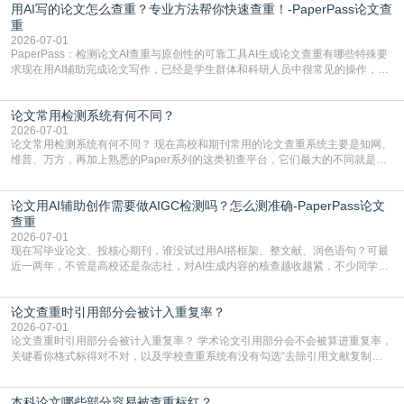
用AI写的论文怎么查重？专业方法帮你快速查重！-PaperPass论文查
内容本质是按照语义概率拼接已有内容，很容易和已发布的作品撞重复，甚至会
直接引用整段已有内容，所以查重率偏高是
重
2026-07-01
PaperPass：检测论文AI查重与原创性的可靠工具AI生成论文查重有哪些特殊要
求现在用AI辅助完成论文写作，已经是学生群体和科研人员中很常见的操作，不
管是搭建论文框架、梳理研究逻辑还是润色语言，不少人都会借助AI提高效率。
但很多人忽略了，AI生成的内容天生带有重复风险——训练AI的数据集本身就包
论文常用检测系统有何不同？
含大量已公开的学术内容、网络原创内容，AI输出内容时很容易无意识拼接出重
复片
2026-07-01
论文常用检测系统有何不同？ 现在高校和期刊常用的论文查重系统主要是知网、
维普、万方，再加上熟悉的Paper系列的这类初查平台，它们最大的不同就是数
据库大小、算法严格度和适用场景，弄明白区别你就不会乱花冤枉钱也不会被初
查数值误导。知网（CNKI）是学校定稿检测的绝对主流。本科用PMLC，含大学
论文用AI辅助创作需要做AIGC检测吗？怎么测准确-PaperPass论文
生联合比对库，能比历届学长论文，硕博用VIP/TMLC，含学术论文联合比对
库，期刊投稿用AMLMC/SML
查重
2026-07-01
现在写毕业论文、投核心期刊，谁没试过用AI搭框架、整文献、润色语句？可最
近一两年，不管是高校还是杂志社，对AI生成内容的核查越收越紧，不少同学投
出去的文章直接因为AIGC占比过高被打回，还有人毕设差点因为这个过不了，
真的太亏。提前做AIGC检测，已经成了很多过来人交稿前必做的一步。为什么
论文查重时引用部分会被计入重复率？
AIGC检测成了论文答辩投稿前的必备项？可能还有不少人觉得，我就用AI搭了个
框架，内容都是自己写的，至于做AIG
2026-07-01
论文查重时引用部分会被计入重复率？ 学术论文引用部分会不会被算进重复率，
关键看你格式标得对不对，以及学校查重系统有没有勾选“去除引用文献复制
比”。如果格式完全规范，如正文引用句尾紧跟半角上标[1]，文末“参考文献”四字
独占一行，每条文献用[1][2]方括号编号、与正文一一对应，著录项符合GB/T
本科论文哪些部分容易被查重标红？
7714（作者、题名、刊名、年、卷期、页码齐全，标点用半角）；查重系统识别