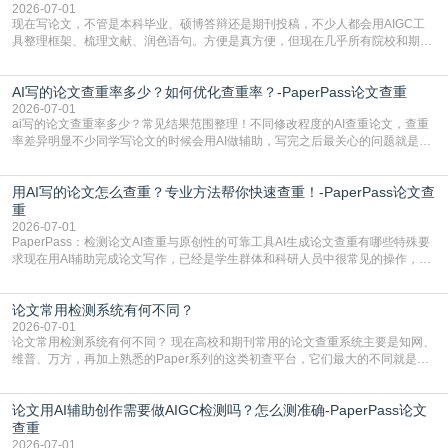
有的高频公共表述，甚至直接拼接已经公开
2026-07-01
现在写论文，不管是本科毕业、硕博答辩还是期刊投稿，不少人都会用AIGC工
具整理框架、梳理文献、润色语句。方便是真方便，但现在几乎所有院校和期刊
都要求排查论文中的AIGC生成内容，不符合规范的直接打回修改。自己瞎改三
五遍还是过不了预检测的大有人在，这时候，找到靠谱的降AIGC检测率的网
AI写的论文查重率多少？如何优化查重率？-PaperPass论文查重
站，就能少走好多弯路。PaperPass：守护学术原创性的智能伙伴AIGC生成内
容的学术合规痛点去年帮一个本科师弟改
2026-07-01
ai写的论文查重率多少？常见结果范围整理！不同修改程度的AI查重论文，查重
率差异明显不少同学写论文的时候会用AI做辅助，写完之后最关心的问题就是ai
写的论文查重率多少。很多人误以为AI生成的内容都是全新的，不会出现重复，
实际情况和大家想的不太一样。AI训练依赖海量公开学术文献、网络内容，生成
用AI写的论文怎么查重？专业方法帮你快速查重！-PaperPass论文查
内容本质是按照语义概率拼接已有内容，很容易和已发布的作品撞重复，甚至会
直接引用整段已有内容，所以查重率偏高是
重
2026-07-01
PaperPass：检测论文AI查重与原创性的可靠工具AI生成论文查重有哪些特殊要
求现在用AI辅助完成论文写作，已经是学生群体和科研人员中很常见的操作，不
管是搭建论文框架、梳理研究逻辑还是润色语言，不少人都会借助AI提高效率。
但很多人忽略了，AI生成的内容天生带有重复风险——训练AI的数据集本身就包
论文常用检测系统有何不同？
含大量已公开的学术内容、网络原创内容，AI输出内容时很容易无意识拼接出重
复片
2026-07-01
论文常用检测系统有何不同？ 现在高校和期刊常用的论文查重系统主要是知网、
维普、万方，再加上熟悉的Paper系列的这类初查平台，它们最大的不同就是数
据库大小、算法严格度和适用场景，弄明白区别你就不会乱花冤枉钱也不会被初
查数值误导。知网（CNKI）是学校定稿检测的绝对主流。本科用PMLC，含大学
论文用AI辅助创作需要做AIGC检测吗？怎么测准确-PaperPass论文
生联合比对库，能比历届学长论文，硕博用VIP/TMLC，含学术论文联合比对
库，期刊投稿用AMLMC/SML
查重
2026-07-01