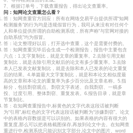
7、根据订单号，下载查重报告，得出论文查重率。
问：知网论文查重怎么看？
答：知网查重官方回应：所有在网络交易平台提供所谓“知网
检测服务”的行为均是违规假冒行为，我司从来没有对任何个
人和单位提供所谓的自助检测系统，所有声称“与官网对接的
自助系统”均为假冒。
答：论文整理好以后，打开选中查重，这个是需要付费的。
答：知网查重完毕后会生成一个检测报告，报告中主要包含
六点：1.文字复制比，就是文章的重复率。2.去除引用文献
复制比，就是去除引用文献后的论文有多少重复率。3.去除
本人已发表文献复制比，就是去除和本人已发表的论文重复
后的结果。4.单篇最大文字复制比，就是和本论文相似度最
高的文章和本论文的重复率为多少百分比及文章名称。5.指
标分，包括剽窃观点、剽窃文字表述、自我剽窃、一稿多
投、过度引用、整体剽窃、重复发表。6.报告目录，就是章
节复制比。
答：在知网查重报告中,标黄色的文字代表这段话被判断
为“引用”,标红色的文字代表这段话被判断为“涉嫌剽窃”。论文
中的表格内容数据是可以识别的。如果表格的内容有很大的
重复度,那么可以把表格截图保存,再放到论文中去。在知网查
重进行中,检测系统只能识别文字部分,论文中的图片、word