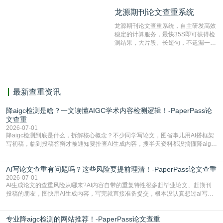
纹对比技术结合深度语义发掘识别比
龙源期刊论文查重系统
龙源期刊论文查重系统
对，利用指纹索引快速而精准地在云检
测服务部署的论文数据资源库中找到所
龙源期刊论文查重系统，自主研发高效
有相似的片段，该项技术检测速度快、
稳定的计算服务，最快35S即可获得检
准确率高，市场反映良好。
测结果，大片段、长短句，不遗漏一处
相似，区分论文中的正确引用参考文
献。
最新查重资讯
降aigc检测是啥？一文读懂AIGC学术内容检测逻辑！-PaperPass论
文查重
2026-07-01
降aigc检测到底是什么，拆解核心概念？不少同学写论文，图省事儿用AI搭框架
写初稿，临到投稿答辩才被通知要排查AI生成内容，搜半天资料都没搞懂降aigc
检测是啥，还容易把它和普通论文查重混为一谈，最后踩了坑，耽误了进度。哪
怕是已经入行的科研人员，不少人也搞不清降aigc检测是啥，对相关要求摸不
AI写论文查重有问题吗？这些风险要提前理清！-PaperPass论文查重
准。其实，降aigc检测是伴随AIGC工具在学术领域普及诞生的新需求，核心是为
了满足现在高校、期刊对AI生
2026-07-01
AI生成论文的查重风险从哪来?AI内容自带的重复特性很多赶毕业论文、赶期刊
投稿的朋友，图快用AI生成内容，写完就直接准备提交，根本没认真想过ai写论
文查重有问题吗这个问题，直到出了问题才追悔莫及。其实AI生成内容本身，就
自带不可忽视的查重风险。AI训练依赖海量公开的文本数据，生成内容本质是基
专业降aigc检测的网站推荐！-PaperPass论文查重
于训练数据的概率拼接，不是从零开始的原创创作。生成过程中，很容易复用已