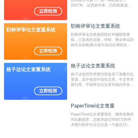
重的推荐系统。
2007年，运营多年来，已经发展成为
国内可信赖的中文原创性检查和预防剽
窃的在线网站。 系统采用自主研发的
动态指纹越级扫描检测技术，该项技术
职称评审论文查重系统
检测速度快、精度高，市场反映良好。
职称评审论文查重系统
职称评审论文检测系统针对编辑部来
稿，已发表的文献，学校、事业单位职
称论文的检测!大部分杂志社用的文献
抄袭检测系统。可检测抄袭与剽窃、伪
造、篡改、不当署名、一稿多投等学术
不端文献，学术不端论文查重可供期刊
格子达论文查重系统
编辑部检测来稿和已发表的文献,检测
格子达论文查重系统
结果和杂志社一致,已发表过的文章检
格子达依托学术期刊库收录了海量对比
测时注意填写第一作者,才能排除已发
资源，其中包括中国论文库、中文学术
表文献复制比。（限制字符数1万）
期刊库、中国学位论文库等国内齐全的
论文库以及数亿级网络资源，同时本地
资源库以每月100万篇的速度增加，是
目前中文文献资源涵盖全面的论文检测
PaperTime论文查重
PaperTime论文查重
系统，可检测中文、英文两种语言的论
文文本。
PaperTime论文查重系统，拥有海量的
对比数据库，总收录超过9000万的学
术期刊和学位论文以及一个超过10亿
数量的互联网网页数据库组成，保证了
比对源的专业性和广泛性。采用多级指