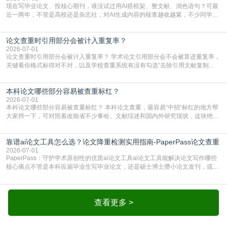
现在写毕业论文、投核心期刊，谁没试过用AI搭框架、整文献、润色语句？可最
近一两年，不管是高校还是杂志社，对AI生成内容的核查越收越紧，不少同学投
出去的文章直接因为AIGC占比过高被打回，还有人毕设差点因为这个过不了，
真的太亏。提前做AIGC检测，已经成了很多过来人交稿前必做的一步。为什么
论文查重时引用部分会被计入重复率？
AIGC检测成了论文答辩投稿前的必备项？可能还有不少人觉得，我就用AI搭了个
框架，内容都是自己写的，至于做AIG
2026-07-01
论文查重时引用部分会被计入重复率？ 学术论文引用部分会不会被算进重复率，
关键看你格式标得对不对，以及学校查重系统有没有勾选“去除引用文献复制
比”。如果格式完全规范，如正文引用句尾紧跟半角上标[1]，文末“参考文献”四字
独占一行，每条文献用[1][2]方括号编号、与正文一一对应，著录项符合GB/T
本科论文哪些部分容易被查重标红？
7714（作者、题名、刊名、年、卷期、页码齐全，标点用半角）；查重系统识别
成功后通常把这段标为引用，
2026-07-01
本科论文哪些部分容易被查重标红？ 本科论文查重，最容易“中招“标红的地方帮
大家捋一下，可对照着改能省不少事哈。文献综述和国内外研究现状，这块绝对
的重灾区。你介绍前人研究了啥、某个理论是谁提的，课本和往届论文里都有近
乎一模一样的话，你要是直接复制百度百科、教材或别人写好的综述段落，系统
靠谱ai论文工具怎么选？论文降重检测实用指南-PaperPass论文查重
一抓一个准，整段飘红。研究背景、意义和方法描述也是不可避免，比如“本文采
用问卷调查法““运用SPSS软件进行数据分
2026-07-01
PaperPass：守护学术原创性的优质ai论文工具ai论文工具能解决论文写作哪些
核心痛点不管是本科应届毕业生写毕业论文，还是硕士博士攒小论文发刊，或是
科研人员整理课题成果，都绕不开重复率核查、内容优化这两大难关。以前全靠
自己逐句读逐句改，熬好几个大夜不说，还经常改不到点上，交上去才发现重复
率超标，再返工太折腾。现在有了成熟的ai论文工具，这些痛点基本都能高效解
决。靠谱的ai论文工具，不止能帮你梳
查看更多 >