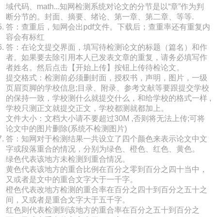
域代码、math...知网检测系统对论文的分节是以“章”作为判
断分节的。封面、摘要、绪论、第一章、第二章、等等.
答：查重后，知网会出pdf文件。下载后；查重率还有重复内
容会有标红
答：在论文提交界面，填写待检测论文的标题（篇名）和作
者。如果要去除引用本人已发表文章的重复，请务必填写作
者姓名。然后点击【开始上传】按钮上传待检论文。
提交格式：检测前必须删封面，授权书，声明，图片，一级
页眉页脚的学校信息;目录、附录、参考文献等要跟提交学校
的保持一致，学校测什么就提交什么，和给学校的格式一样 ,
学校只测正文就提交正文，学校都测就都加上。
文件大小：文档大小请不要超过30M ,否则将无法上传;可将
论文中的图片删除(系统不检测图片)
答：知网对于检测结果一共设立了四个颜色来表示论文中文
字或段落重合的情况，分别为绿色、橙色、红色、黄色。
绿色代表该地方未检测到重合情况。
黄色代表该地方的重合比例在百分之零到百分之四十当中，
又或者是文中的重合文字大于一千字。
橙色代表改地方检测的重合率在百分之四十到百分之五十之
间，又或者是重合文字大于五千字。
红色则代表检测到该地方的重合率在百分之五十到百分之