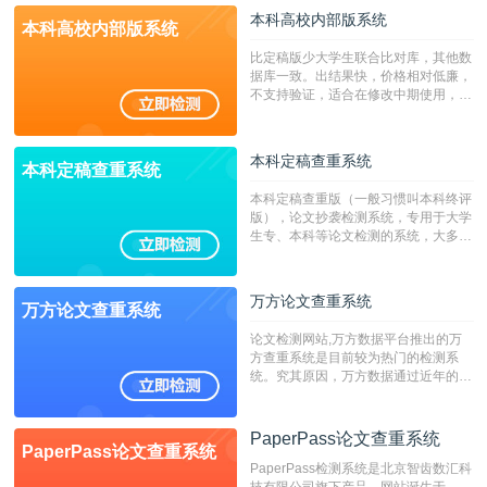
本科高校内部版系统
本科高校内部版系统
比定稿版少大学生联合比对库，其他数
据库一致。出结果快，价格相对低廉，
不支持验证，适合在修改中期使用，定
稿推荐PMLC。——不支持验证！！！
本科定稿查重系统
本科定稿查重系统
本科定稿查重版（一般习惯叫本科终评
版），论文抄袭检测系统，专用于大学
生专、本科等论文检测的系统，大多数
专、本科院校使用此检测系统。（限制
字符数6万）
万方论文查重系统
万方论文查重系统
论文检测网站,万方数据平台推出的万
方查重系统是目前较为热门的检测系
统。究其原因，万方数据通过近年的发
展，在高校中也确立了自己的相应地
位，特别是部分高校直接将其视为毕业
检测系统，其真实性和权威性无可厚
PaperPass论文查重系统
PaperPass论文查重系统
非。其次，相对于知网而言，万方检测
PaperPass检测系统是北京智齿数汇科
费用少，上手容易，是学生初次论文查
技有限公司旗下产品，网站诞生于