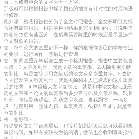
百，又或者重合的文字大于一万字。
那么就可以根据报告中标了颜色的地方有针对性的对原搞进
行修改。
此外呢，检测报告也分为了全文对照报告、全文标明引文报
告还有简洁报告，报告的检测结果是完全相同的，只说明了
内容细致度有些区分，在后期需要降重的时候还是尽量选择
全文对照的报告。
答：每个论文的查重都不一样，你的根据你自己的学校专业
的要求，进行写作，然后进行查询
答：知网查重完毕后会生成一个检测报告，报告中主要包含
六点：1.文字复制比，就是文章的重复率。2.去除引用文献
复制比，就是去除引用文献后的论文有多少重复率。3.去除
本人已发表文献复制比，就是去除和本人已发表的论文重复
后的结果。4.单篇最大文字复制比，就是和本论文相似度最
高的文章和本论文的重复率为多少百分比及文章名称。5.指
标分，包括剽窃观点、剽窃文字表述、自我剽窃、一稿多
投、过度引用、整体剽窃、重复发表。6.报告目录，就是章
节复制比。
答：您好哦~
待提交论文到平台查重后，稍等片刻刷新页面就可以看到查
重报告哦。如果有关联去微信的话，微信也会收到查重报告
的哦！