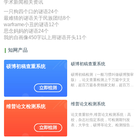
学术新闻相关资讯
一只狗四个口的谜语24个
最难猜的谜语关于民族团结8个
warframe小丑的谜语12个
思念妈妈的谜语24个
我的自画像450字以上用谜语开头11个
知网产品
硕博初稿查重系统
硕博初稿查重系统
硕博初稿检测（一般习惯叫做硕博预审
版），论文查重检测上千万篇中文文
献，超百万篇各类独家文献，超百万港
澳台地区学术文献过千万篇英文文献资
源，数亿个中英文互联网资源是全国高
校用来检测硕博论文的系统，检测范围
维普论文检测系统
维普论文检测系统
广，数据来源真实，检测算法合理!本
系统含有（学术库与源码库）。（限制
论文查重软件,维普论文检测系统：高
字符数30万）
校，杂志社指定系统，可检测期刊发
表，大学生，硕博等论文。检测报告支
持PDF、网页格式，性价比高！