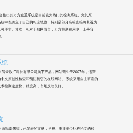
平台推出的万方查重系统是目前较为热门的检测系统。究其原
高校中也确立了自己的相应地位，特别是部分高校直接将其视为
无可厚非。其次，相对于知网而言，万方检测费用少，上手容
统。
系统
是北京智齿数汇科技有限公司旗下产品，网站诞生于2007年，运营
中文原创性检查和预防剽窃的在线网站。 系统采用自主研发的
技术检测速度快、精度高，市场反映良好。
统
对编辑部来稿，已发表的文献，学校、事业单位职称论文的检