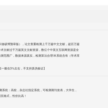
叫做硕博预审版），论文查重检测上千万篇中文文献，超百万篇
学术文献过千万篇英文文献资源，数亿个中英文互联网资源是全
测范围广，数据来源真实，检测算法合理!本系统含有（学术库
差一般在3%左右，不支持真伪验证】
检测系统：高校，杂志社指定系统，可检测期刊发表，大学生，
网页格式，性价比高！