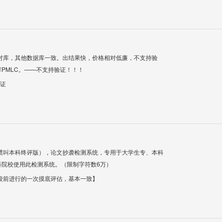
对库，其他数据库一致。出结果快，价格相对低廉，不支持验
PMLC。——不支持验证！！！
验证
惯叫本科终评版），论文抄袭检测系统，专用于大学生专、本科
科院校使用此检测系统。（限制字符数6万）
校前进行的一次摸底评估，基本一致】