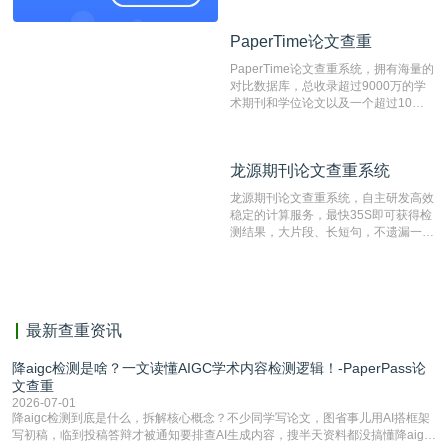
资源库以每月100万篇的速度增加，是
目前中文文献资源涵盖全面的论文检测
PaperTime论文查重
PaperTime论文查重
系统，可检测中文、英文两种语言的论
文文本。
PaperTime论文查重系统，拥有海量的
对比数据库，总收录超过9000万的学
术期刊和学位论文以及一个超过10亿
数量的互联网网页数据库组成，保证了
比对源的专业性和广泛性。采用多级指
纹对比技术结合深度语义发掘识别比
龙源期刊论文查重系统
龙源期刊论文查重系统
对，利用指纹索引快速而精准地在云检
测服务部署的论文数据资源库中找到所
龙源期刊论文查重系统，自主研发高效
有相似的片段，该项技术检测速度快、
稳定的计算服务，最快35S即可获得检
准确率高，市场反映良好。
测结果，大片段、长短句，不遗漏一处
相似，区分论文中的正确引用参考文
献。
最新查重资讯
降aigc检测是啥？一文读懂AIGC学术内容检测逻辑！-PaperPass论
文查重
2026-07-01
降aigc检测到底是什么，拆解核心概念？不少同学写论文，图省事儿用AI搭框架
写初稿，临到投稿答辩才被通知要排查AI生成内容，搜半天资料都没搞懂降aigc