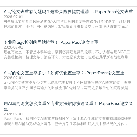
检测是啥，还容易把它和普通论文查重混为一谈，最后踩了坑，耽误了进度。哪
怕是已经入行的科研人员，不少人也搞不清降aigc检测是啥，对相关要求摸不
AI写论文查重有问题吗？这些风险要提前理清！-PaperPass论文查重
准。其实，降aigc检测是伴随AIGC工具在学术领域普及诞生的新需求，核心是为
了满足现在高校、期刊对AI生
2026-07-01
AI生成论文的查重风险从哪来?AI内容自带的重复特性很多赶毕业论文、赶期刊
投稿的朋友，图快用AI生成内容，写完就直接准备提交，根本没认真想过ai写论
文查重有问题吗这个问题，直到出了问题才追悔莫及。其实AI生成内容本身，就
自带不可忽视的查重风险。AI训练依赖海量公开的文本数据，生成内容本质是基
专业降aigc检测的网站推荐！-PaperPass论文查重
于训练数据的概率拼接，不是从零开始的原创创作。生成过程中，很容易复用已
有的高频公共表述，甚至直接拼接已经公开
2026-07-01
现在写论文，不管是本科毕业、硕博答辩还是期刊投稿，不少人都会用AIGC工
具整理框架、梳理文献、润色语句。方便是真方便，但现在几乎所有院校和期刊
都要求排查论文中的AIGC生成内容，不符合规范的直接打回修改。自己瞎改三
五遍还是过不了预检测的大有人在，这时候，找到靠谱的降AIGC检测率的网
AI写的论文查重率多少？如何优化查重率？-PaperPass论文查重
站，就能少走好多弯路。PaperPass：守护学术原创性的智能伙伴AIGC生成内
容的学术合规痛点去年帮一个本科师弟改
2026-07-01
ai写的论文查重率多少？常见结果范围整理！不同修改程度的AI查重论文，查重
率差异明显不少同学写论文的时候会用AI做辅助，写完之后最关心的问题就是ai
写的论文查重率多少。很多人误以为AI生成的内容都是全新的，不会出现重复，
实际情况和大家想的不太一样。AI训练依赖海量公开学术文献、网络内容，生成
用AI写的论文怎么查重？专业方法帮你快速查重！-PaperPass论文查
内容本质是按照语义概率拼接已有内容，很容易和已发布的作品撞重复，甚至会
直接引用整段已有内容，所以查重率偏高是
重
2026-07-01
PaperPass：检测论文AI查重与原创性的可靠工具AI生成论文查重有哪些特殊要
求现在用AI辅助完成论文写作，已经是学生群体和科研人员中很常见的操作，不
管是搭建论文框架、梳理研究逻辑还是润色语言，不少人都会借助AI提高效率。
但很多人忽略了，AI生成的内容天生带有重复风险——训练AI的数据集本身就包