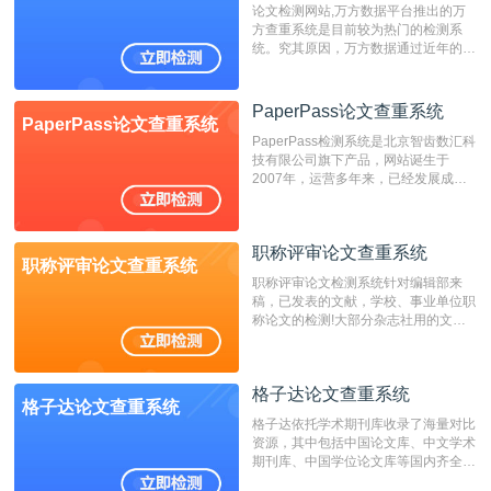
论文检测网站,万方数据平台推出的万
方查重系统是目前较为热门的检测系
统。究其原因，万方数据通过近年的发
展，在高校中也确立了自己的相应地
位，特别是部分高校直接将其视为毕业
检测系统，其真实性和权威性无可厚
PaperPass论文查重系统
PaperPass论文查重系统
非。其次，相对于知网而言，万方检测
PaperPass检测系统是北京智齿数汇科
费用少，上手容易，是学生初次论文查
技有限公司旗下产品，网站诞生于
重的推荐系统。
2007年，运营多年来，已经发展成为
国内可信赖的中文原创性检查和预防剽
窃的在线网站。 系统采用自主研发的
动态指纹越级扫描检测技术，该项技术
职称评审论文查重系统
检测速度快、精度高，市场反映良好。
职称评审论文查重系统
职称评审论文检测系统针对编辑部来
稿，已发表的文献，学校、事业单位职
称论文的检测!大部分杂志社用的文献
抄袭检测系统。可检测抄袭与剽窃、伪
造、篡改、不当署名、一稿多投等学术
不端文献，学术不端论文查重可供期刊
格子达论文查重系统
编辑部检测来稿和已发表的文献,检测
格子达论文查重系统
结果和杂志社一致,已发表过的文章检
格子达依托学术期刊库收录了海量对比
测时注意填写第一作者,才能排除已发
资源，其中包括中国论文库、中文学术
表文献复制比。（限制字符数1万）
期刊库、中国学位论文库等国内齐全的
论文库以及数亿级网络资源，同时本地