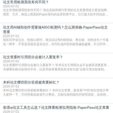
论文常用检测系统有何不同？
含大量已公开的学术内容、网络原创内容，AI输出内容时很容易无意识拼接出重
复片
2026-07-01
论文常用检测系统有何不同？ 现在高校和期刊常用的论文查重系统主要是知网、
维普、万方，再加上熟悉的Paper系列的这类初查平台，它们最大的不同就是数
据库大小、算法严格度和适用场景，弄明白区别你就不会乱花冤枉钱也不会被初
查数值误导。知网（CNKI）是学校定稿检测的绝对主流。本科用PMLC，含大学
论文用AI辅助创作需要做AIGC检测吗？怎么测准确-PaperPass论文
生联合比对库，能比历届学长论文，硕博用VIP/TMLC，含学术论文联合比对
库，期刊投稿用AMLMC/SML
查重
2026-07-01
现在写毕业论文、投核心期刊，谁没试过用AI搭框架、整文献、润色语句？可最
近一两年，不管是高校还是杂志社，对AI生成内容的核查越收越紧，不少同学投
出去的文章直接因为AIGC占比过高被打回，还有人毕设差点因为这个过不了，
真的太亏。提前做AIGC检测，已经成了很多过来人交稿前必做的一步。为什么
论文查重时引用部分会被计入重复率？
AIGC检测成了论文答辩投稿前的必备项？可能还有不少人觉得，我就用AI搭了个
框架，内容都是自己写的，至于做AIG
2026-07-01
论文查重时引用部分会被计入重复率？ 学术论文引用部分会不会被算进重复率，
关键看你格式标得对不对，以及学校查重系统有没有勾选“去除引用文献复制
比”。如果格式完全规范，如正文引用句尾紧跟半角上标[1]，文末“参考文献”四字
独占一行，每条文献用[1][2]方括号编号、与正文一一对应，著录项符合GB/T
本科论文哪些部分容易被查重标红？
7714（作者、题名、刊名、年、卷期、页码齐全，标点用半角）；查重系统识别
成功后通常把这段标为引用，
2026-07-01
本科论文哪些部分容易被查重标红？ 本科论文查重，最容易“中招“标红的地方帮
大家捋一下，可对照着改能省不少事哈。文献综述和国内外研究现状，这块绝对
的重灾区。你介绍前人研究了啥、某个理论是谁提的，课本和往届论文里都有近
乎一模一样的话，你要是直接复制百度百科、教材或别人写好的综述段落，系统
靠谱ai论文工具怎么选？论文降重检测实用指南-PaperPass论文查重
一抓一个准，整段飘红。研究背景、意义和方法描述也是不可避免，比如“本文采
用问卷调查法““运用SPSS软件进行数据分
2026-07-01