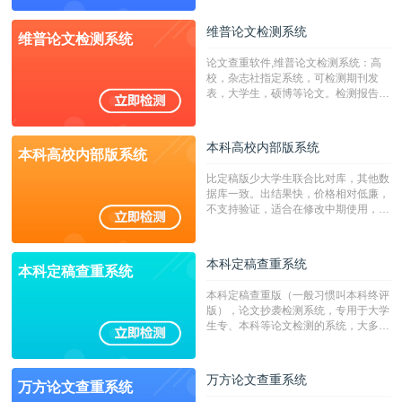
源，数亿个中英文互联网资源是全国高
校用来检测硕博论文的系统，检测范围
维普论文检测系统
维普论文检测系统
广，数据来源真实，检测算法合理!本
系统含有（学术库与源码库）。（限制
论文查重软件,维普论文检测系统：高
字符数30万）
校，杂志社指定系统，可检测期刊发
表，大学生，硕博等论文。检测报告支
持PDF、网页格式，性价比高！
本科高校内部版系统
本科高校内部版系统
比定稿版少大学生联合比对库，其他数
据库一致。出结果快，价格相对低廉，
不支持验证，适合在修改中期使用，定
稿推荐PMLC。——不支持验证！！！
本科定稿查重系统
本科定稿查重系统
本科定稿查重版（一般习惯叫本科终评
版），论文抄袭检测系统，专用于大学
生专、本科等论文检测的系统，大多数
专、本科院校使用此检测系统。（限制
字符数6万）
万方论文查重系统
万方论文查重系统