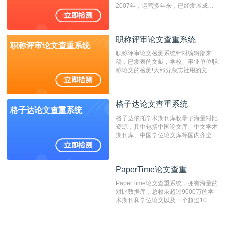
2007年，运营多年来，已经发展成为
国内可信赖的中文原创性检查和预防剽
窃的在线网站。 系统采用自主研发的
动态指纹越级扫描检测技术，该项技术
职称评审论文查重系统
检测速度快、精度高，市场反映良好。
职称评审论文查重系统
职称评审论文检测系统针对编辑部来
稿，已发表的文献，学校、事业单位职
称论文的检测!大部分杂志社用的文献
抄袭检测系统。可检测抄袭与剽窃、伪
造、篡改、不当署名、一稿多投等学术
不端文献，学术不端论文查重可供期刊
格子达论文查重系统
编辑部检测来稿和已发表的文献,检测
格子达论文查重系统
结果和杂志社一致,已发表过的文章检
格子达依托学术期刊库收录了海量对比
测时注意填写第一作者,才能排除已发
资源，其中包括中国论文库、中文学术
表文献复制比。（限制字符数1万）
期刊库、中国学位论文库等国内齐全的
论文库以及数亿级网络资源，同时本地
资源库以每月100万篇的速度增加，是
目前中文文献资源涵盖全面的论文检测
PaperTime论文查重
PaperTime论文查重
系统，可检测中文、英文两种语言的论
文文本。
PaperTime论文查重系统，拥有海量的
对比数据库，总收录超过9000万的学
术期刊和学位论文以及一个超过10亿
数量的互联网网页数据库组成，保证了
比对源的专业性和广泛性。采用多级指