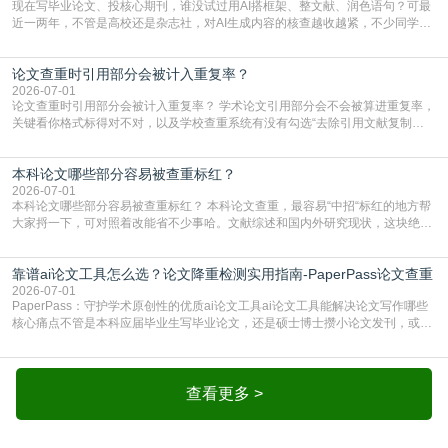
现在写毕业论文、投核心期刊，谁没试过用AI搭框架、整文献、润色语句？可最
近一两年，不管是高校还是杂志社，对AI生成内容的核查越收越紧，不少同学投
出去的文章直接因为AIGC占比过高被打回，还有人毕设差点因为这个过不了，
真的太亏。提前做AIGC检测，已经成了很多过来人交稿前必做的一步。为什么
论文查重时引用部分会被计入重复率？
AIGC检测成了论文答辩投稿前的必备项？可能还有不少人觉得，我就用AI搭了个
框架，内容都是自己写的，至于做AIG
2026-07-01
论文查重时引用部分会被计入重复率？ 学术论文引用部分会不会被算进重复率，
关键看你格式标得对不对，以及学校查重系统有没有勾选“去除引用文献复制
比”。如果格式完全规范，如正文引用句尾紧跟半角上标[1]，文末“参考文献”四字
独占一行，每条文献用[1][2]方括号编号、与正文一一对应，著录项符合GB/T
本科论文哪些部分容易被查重标红？
7714（作者、题名、刊名、年、卷期、页码齐全，标点用半角）；查重系统识别
成功后通常把这段标为引用，
2026-07-01
本科论文哪些部分容易被查重标红？ 本科论文查重，最容易“中招“标红的地方帮
大家捋一下，可对照着改能省不少事哈。文献综述和国内外研究现状，这块绝对
的重灾区。你介绍前人研究了啥、某个理论是谁提的，课本和往届论文里都有近
乎一模一样的话，你要是直接复制百度百科、教材或别人写好的综述段落，系统
靠谱ai论文工具怎么选？论文降重检测实用指南-PaperPass论文查重
一抓一个准，整段飘红。研究背景、意义和方法描述也是不可避免，比如“本文采
用问卷调查法““运用SPSS软件进行数据分
2026-07-01
PaperPass：守护学术原创性的优质ai论文工具ai论文工具能解决论文写作哪些
核心痛点不管是本科应届毕业生写毕业论文，还是硕士博士攒小论文发刊，或是
科研人员整理课题成果，都绕不开重复率核查、内容优化这两大难关。以前全靠
自己逐句读逐句改，熬好几个大夜不说，还经常改不到点上，交上去才发现重复
率超标，再返工太折腾。现在有了成熟的ai论文工具，这些痛点基本都能高效解
决。靠谱的ai论文工具，不止能帮你梳
查看更多 >