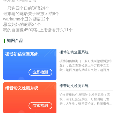
学术新闻相关资讯
一只狗四个口的谜语24个
最难猜的谜语关于民族团结8个
warframe小丑的谜语12个
思念妈妈的谜语24个
我的自画像450字以上用谜语开头11个
知网产品
硕博初稿查重系统
硕博初稿查重系统
硕博初稿检测（一般习惯叫做硕博预审
版），论文查重检测上千万篇中文文
献，超百万篇各类独家文献，超百万港
澳台地区学术文献过千万篇英文文献资
源，数亿个中英文互联网资源是全国高
校用来检测硕博论文的系统，检测范围
维普论文检测系统
维普论文检测系统
广，数据来源真实，检测算法合理!本
系统含有（学术库与源码库）。（限制
论文查重软件,维普论文检测系统：高
字符数30万）
校，杂志社指定系统，可检测期刊发
表，大学生，硕博等论文。检测报告支
持PDF、网页格式，性价比高！