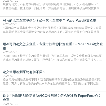
有的高频公共表述，甚至直接拼接已经公开
2026-07-01
现在写论文，不管是本科毕业、硕博答辩还是期刊投稿，不少人都会用AIGC工
具整理框架、梳理文献、润色语句。方便是真方便，但现在几乎所有院校和期刊
都要求排查论文中的AIGC生成内容，不符合规范的直接打回修改。自己瞎改三
五遍还是过不了预检测的大有人在，这时候，找到靠谱的降AIGC检测率的网
AI写的论文查重率多少？如何优化查重率？-PaperPass论文查重
站，就能少走好多弯路。PaperPass：守护学术原创性的智能伙伴AIGC生成内
容的学术合规痛点去年帮一个本科师弟改
2026-07-01
ai写的论文查重率多少？常见结果范围整理！不同修改程度的AI查重论文，查重
率差异明显不少同学写论文的时候会用AI做辅助，写完之后最关心的问题就是ai
写的论文查重率多少。很多人误以为AI生成的内容都是全新的，不会出现重复，
实际情况和大家想的不太一样。AI训练依赖海量公开学术文献、网络内容，生成
用AI写的论文怎么查重？专业方法帮你快速查重！-PaperPass论文查
内容本质是按照语义概率拼接已有内容，很容易和已发布的作品撞重复，甚至会
直接引用整段已有内容，所以查重率偏高是
重
2026-07-01
PaperPass：检测论文AI查重与原创性的可靠工具AI生成论文查重有哪些特殊要
求现在用AI辅助完成论文写作，已经是学生群体和科研人员中很常见的操作，不
管是搭建论文框架、梳理研究逻辑还是润色语言，不少人都会借助AI提高效率。
但很多人忽略了，AI生成的内容天生带有重复风险——训练AI的数据集本身就包
论文常用检测系统有何不同？
含大量已公开的学术内容、网络原创内容，AI输出内容时很容易无意识拼接出重
复片
2026-07-01
论文常用检测系统有何不同？ 现在高校和期刊常用的论文查重系统主要是知网、
维普、万方，再加上熟悉的Paper系列的这类初查平台，它们最大的不同就是数
据库大小、算法严格度和适用场景，弄明白区别你就不会乱花冤枉钱也不会被初
查数值误导。知网（CNKI）是学校定稿检测的绝对主流。本科用PMLC，含大学
论文用AI辅助创作需要做AIGC检测吗？怎么测准确-PaperPass论文
生联合比对库，能比历届学长论文，硕博用VIP/TMLC，含学术论文联合比对
库，期刊投稿用AMLMC/SML
查重
2026-07-01