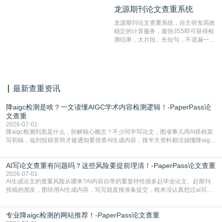
纹对比技术结合深度语义发掘识别比
龙源期刊论文查重系统
龙源期刊论文查重系统
对，利用指纹索引快速而精准地在云检
测服务部署的论文数据资源库中找到所
龙源期刊论文查重系统，自主研发高效
有相似的片段，该项技术检测速度快、
稳定的计算服务，最快35S即可获得检
准确率高，市场反映良好。
测结果，大片段、长短句，不遗漏一处
相似，区分论文中的正确引用参考文
献。
最新查重资讯
降aigc检测是啥？一文读懂AIGC学术内容检测逻辑！-PaperPass论
文查重
2026-07-01
降aigc检测到底是什么，拆解核心概念？不少同学写论文，图省事儿用AI搭框架
写初稿，临到投稿答辩才被通知要排查AI生成内容，搜半天资料都没搞懂降aigc
检测是啥，还容易把它和普通论文查重混为一谈，最后踩了坑，耽误了进度。哪
怕是已经入行的科研人员，不少人也搞不清降aigc检测是啥，对相关要求摸不
AI写论文查重有问题吗？这些风险要提前理清！-PaperPass论文查重
准。其实，降aigc检测是伴随AIGC工具在学术领域普及诞生的新需求，核心是为
了满足现在高校、期刊对AI生
2026-07-01
AI生成论文的查重风险从哪来?AI内容自带的重复特性很多赶毕业论文、赶期刊
投稿的朋友，图快用AI生成内容，写完就直接准备提交，根本没认真想过ai写论
文查重有问题吗这个问题，直到出了问题才追悔莫及。其实AI生成内容本身，就
自带不可忽视的查重风险。AI训练依赖海量公开的文本数据，生成内容本质是基
专业降aigc检测的网站推荐！-PaperPass论文查重
于训练数据的概率拼接，不是从零开始的原创创作。生成过程中，很容易复用已