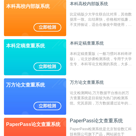
本科高校内部版系统
本科高校内部版系统
比定稿版少大学生联合比对库，其他数
据库一致。出结果快，价格相对低廉，
不支持验证，适合在修改中期使用，定
稿推荐PMLC。——不支持验证！！！
本科定稿查重系统
本科定稿查重系统
本科定稿查重版（一般习惯叫本科终评
版），论文抄袭检测系统，专用于大学
生专、本科等论文检测的系统，大多数
专、本科院校使用此检测系统。（限制
字符数6万）
万方论文查重系统
万方论文查重系统
论文检测网站,万方数据平台推出的万
方查重系统是目前较为热门的检测系
统。究其原因，万方数据通过近年的发
展，在高校中也确立了自己的相应地
位，特别是部分高校直接将其视为毕业
检测系统，其真实性和权威性无可厚
PaperPass论文查重系统
PaperPass论文查重系统
非。其次，相对于知网而言，万方检测
PaperPass检测系统是北京智齿数汇科
费用少，上手容易，是学生初次论文查
技有限公司旗下产品，网站诞生于
重的推荐系统。