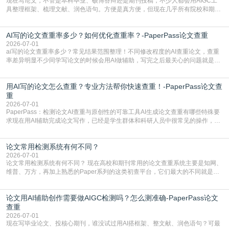
现在写论文，不管是本科毕业、硕博答辩还是期刊投稿，不少人都会用AIGC工
具整理框架、梳理文献、润色语句。方便是真方便，但现在几乎所有院校和期刊
都要求排查论文中的AIGC生成内容，不符合规范的直接打回修改。自己瞎改三
五遍还是过不了预检测的大有人在，这时候，找到靠谱的降AIGC检测率的网
AI写的论文查重率多少？如何优化查重率？-PaperPass论文查重
站，就能少走好多弯路。PaperPass：守护学术原创性的智能伙伴AIGC生成内
容的学术合规痛点去年帮一个本科师弟改
2026-07-01
ai写的论文查重率多少？常见结果范围整理！不同修改程度的AI查重论文，查重
率差异明显不少同学写论文的时候会用AI做辅助，写完之后最关心的问题就是ai
写的论文查重率多少。很多人误以为AI生成的内容都是全新的，不会出现重复，
实际情况和大家想的不太一样。AI训练依赖海量公开学术文献、网络内容，生成
用AI写的论文怎么查重？专业方法帮你快速查重！-PaperPass论文查
内容本质是按照语义概率拼接已有内容，很容易和已发布的作品撞重复，甚至会
直接引用整段已有内容，所以查重率偏高是
重
2026-07-01
PaperPass：检测论文AI查重与原创性的可靠工具AI生成论文查重有哪些特殊要
求现在用AI辅助完成论文写作，已经是学生群体和科研人员中很常见的操作，不
管是搭建论文框架、梳理研究逻辑还是润色语言，不少人都会借助AI提高效率。
但很多人忽略了，AI生成的内容天生带有重复风险——训练AI的数据集本身就包
论文常用检测系统有何不同？
含大量已公开的学术内容、网络原创内容，AI输出内容时很容易无意识拼接出重
复片
2026-07-01
论文常用检测系统有何不同？ 现在高校和期刊常用的论文查重系统主要是知网、
维普、万方，再加上熟悉的Paper系列的这类初查平台，它们最大的不同就是数
据库大小、算法严格度和适用场景，弄明白区别你就不会乱花冤枉钱也不会被初
查数值误导。知网（CNKI）是学校定稿检测的绝对主流。本科用PMLC，含大学
论文用AI辅助创作需要做AIGC检测吗？怎么测准确-PaperPass论文
生联合比对库，能比历届学长论文，硕博用VIP/TMLC，含学术论文联合比对
库，期刊投稿用AMLMC/SML
查重
2026-07-01
现在写毕业论文、投核心期刊，谁没试过用AI搭框架、整文献、润色语句？可最