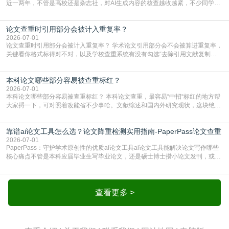
近一两年，不管是高校还是杂志社，对AI生成内容的核查越收越紧，不少同学投
出去的文章直接因为AIGC占比过高被打回，还有人毕设差点因为这个过不了，
真的太亏。提前做AIGC检测，已经成了很多过来人交稿前必做的一步。为什么
论文查重时引用部分会被计入重复率？
AIGC检测成了论文答辩投稿前的必备项？可能还有不少人觉得，我就用AI搭了个
框架，内容都是自己写的，至于做AIG
2026-07-01
论文查重时引用部分会被计入重复率？ 学术论文引用部分会不会被算进重复率，
关键看你格式标得对不对，以及学校查重系统有没有勾选“去除引用文献复制
比”。如果格式完全规范，如正文引用句尾紧跟半角上标[1]，文末“参考文献”四字
独占一行，每条文献用[1][2]方括号编号、与正文一一对应，著录项符合GB/T
本科论文哪些部分容易被查重标红？
7714（作者、题名、刊名、年、卷期、页码齐全，标点用半角）；查重系统识别
成功后通常把这段标为引用，
2026-07-01
本科论文哪些部分容易被查重标红？ 本科论文查重，最容易“中招“标红的地方帮
大家捋一下，可对照着改能省不少事哈。文献综述和国内外研究现状，这块绝对
的重灾区。你介绍前人研究了啥、某个理论是谁提的，课本和往届论文里都有近
乎一模一样的话，你要是直接复制百度百科、教材或别人写好的综述段落，系统
靠谱ai论文工具怎么选？论文降重检测实用指南-PaperPass论文查重
一抓一个准，整段飘红。研究背景、意义和方法描述也是不可避免，比如“本文采
用问卷调查法““运用SPSS软件进行数据分
2026-07-01
PaperPass：守护学术原创性的优质ai论文工具ai论文工具能解决论文写作哪些
核心痛点不管是本科应届毕业生写毕业论文，还是硕士博士攒小论文发刊，或是
科研人员整理课题成果，都绕不开重复率核查、内容优化这两大难关。以前全靠
自己逐句读逐句改，熬好几个大夜不说，还经常改不到点上，交上去才发现重复
率超标，再返工太折腾。现在有了成熟的ai论文工具，这些痛点基本都能高效解
决。靠谱的ai论文工具，不止能帮你梳
查看更多 >