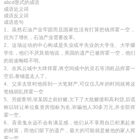
abcd形式的成语
成语近义词
成语反义词
成语造句
1、虽然石油产业牢固而且国家也没有打算把钱挥霍一空，
但为了增长，石油产业需要改革。
2、这场运动的中心构成是失业或半失业的大学生、大学辍
学生，他们不厌其烦地说，美国的遗产已被挥霍一空，他们
的前途晦暗不明。
3、在风云城中大肆挥霍,将空间戒中的灵石等消耗品挥霍一
空后,卷铺盖走人了。
4、父亲去世时他得到一大笔财产,可仅仅几年的时间就将这
笔钱胡乱挥霍一空
5、另据查明,张某因之前好赌,欠下了大批赌债和高利贷,后谎
称以转让单位集资房指标为名,诈骗他人30多万元,并全部挥
霍一空。
6、吝啬鬼永远不会有满足感，他们从不享用自己积累起来
的财富，而他们留下的遗产，最大的可能就是被他的家人挥
霍一空。