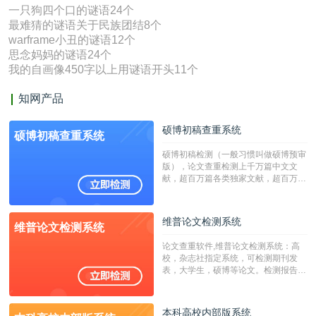
一只狗四个口的谜语24个
最难猜的谜语关于民族团结8个
warframe小丑的谜语12个
思念妈妈的谜语24个
我的自画像450字以上用谜语开头11个
知网产品
硕博初稿查重系统
硕博初稿查重系统
硕博初稿检测（一般习惯叫做硕博预审
版），论文查重检测上千万篇中文文
献，超百万篇各类独家文献，超百万港
澳台地区学术文献过千万篇英文文献资
源，数亿个中英文互联网资源是全国高
校用来检测硕博论文的系统，检测范围
维普论文检测系统
维普论文检测系统
广，数据来源真实，检测算法合理!本
系统含有（学术库与源码库）。（限制
论文查重软件,维普论文检测系统：高
字符数30万）
校，杂志社指定系统，可检测期刊发
表，大学生，硕博等论文。检测报告支
持PDF、网页格式，性价比高！
本科高校内部版系统