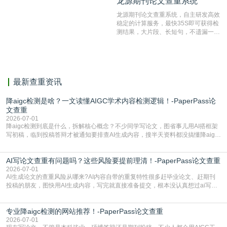
龙源期刊论文查重系统
龙源期刊论文查重系统
对，利用指纹索引快速而精准地在云检
测服务部署的论文数据资源库中找到所
龙源期刊论文查重系统，自主研发高效
有相似的片段，该项技术检测速度快、
稳定的计算服务，最快35S即可获得检
准确率高，市场反映良好。
测结果，大片段、长短句，不遗漏一处
相似，区分论文中的正确引用参考文
献。
最新查重资讯
降aigc检测是啥？一文读懂AIGC学术内容检测逻辑！-PaperPass论
文查重
2026-07-01
降aigc检测到底是什么，拆解核心概念？不少同学写论文，图省事儿用AI搭框架
写初稿，临到投稿答辩才被通知要排查AI生成内容，搜半天资料都没搞懂降aigc
检测是啥，还容易把它和普通论文查重混为一谈，最后踩了坑，耽误了进度。哪
怕是已经入行的科研人员，不少人也搞不清降aigc检测是啥，对相关要求摸不
AI写论文查重有问题吗？这些风险要提前理清！-PaperPass论文查重
准。其实，降aigc检测是伴随AIGC工具在学术领域普及诞生的新需求，核心是为
了满足现在高校、期刊对AI生
2026-07-01
AI生成论文的查重风险从哪来?AI内容自带的重复特性很多赶毕业论文、赶期刊
投稿的朋友，图快用AI生成内容，写完就直接准备提交，根本没认真想过ai写论
文查重有问题吗这个问题，直到出了问题才追悔莫及。其实AI生成内容本身，就
自带不可忽视的查重风险。AI训练依赖海量公开的文本数据，生成内容本质是基
专业降aigc检测的网站推荐！-PaperPass论文查重
于训练数据的概率拼接，不是从零开始的原创创作。生成过程中，很容易复用已
有的高频公共表述，甚至直接拼接已经公开
2026-07-01