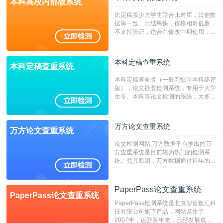
本科高校内部版系统
比定稿版少大学生联合比对库，其他数
据库一致。出结果快，价格相对低廉，
不支持验证，适合在修改中期使用，定
稿推荐PMLC。——不支持验证！！！
本科定稿查重系统
本科定稿查重系统
本科定稿查重版（一般习惯叫本科终评
版），论文抄袭检测系统，专用于大学
生专、本科等论文检测的系统，大多数
专、本科院校使用此检测系统。（限制
字符数6万）
万方论文查重系统
万方论文查重系统
论文检测网站,万方数据平台推出的万
方查重系统是目前较为热门的检测系
统。究其原因，万方数据通过近年的发
展，在高校中也确立了自己的相应地
位，特别是部分高校直接将其视为毕业
检测系统，其真实性和权威性无可厚
PaperPass论文查重系统
PaperPass论文查重系统
非。其次，相对于知网而言，万方检测
PaperPass检测系统是北京智齿数汇科
费用少，上手容易，是学生初次论文查
技有限公司旗下产品，网站诞生于
重的推荐系统。
2007年，运营多年来，已经发展成为