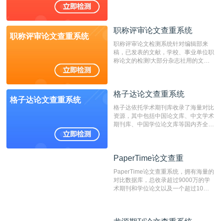
国内可信赖的中文原创性检查和预防剽
窃的在线网站。 系统采用自主研发的
动态指纹越级扫描检测技术，该项技术
职称评审论文查重系统
检测速度快、精度高，市场反映良好。
职称评审论文查重系统
职称评审论文检测系统针对编辑部来
稿，已发表的文献，学校、事业单位职
称论文的检测!大部分杂志社用的文献
抄袭检测系统。可检测抄袭与剽窃、伪
造、篡改、不当署名、一稿多投等学术
不端文献，学术不端论文查重可供期刊
格子达论文查重系统
编辑部检测来稿和已发表的文献,检测
格子达论文查重系统
结果和杂志社一致,已发表过的文章检
格子达依托学术期刊库收录了海量对比
测时注意填写第一作者,才能排除已发
资源，其中包括中国论文库、中文学术
表文献复制比。（限制字符数1万）
期刊库、中国学位论文库等国内齐全的
论文库以及数亿级网络资源，同时本地
资源库以每月100万篇的速度增加，是
目前中文文献资源涵盖全面的论文检测
PaperTime论文查重
PaperTime论文查重
系统，可检测中文、英文两种语言的论
文文本。
PaperTime论文查重系统，拥有海量的
对比数据库，总收录超过9000万的学
术期刊和学位论文以及一个超过10亿
数量的互联网网页数据库组成，保证了
比对源的专业性和广泛性。采用多级指
纹对比技术结合深度语义发掘识别比