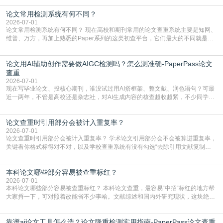
但很多人忽略了，AI生成的内容天生带有重复风险——训练AI的数据集本身就包
论文常用检测系统有何不同？
含大量已公开的学术内容、网络原创内容，AI输出内容时很容易无意识拼接出重
复片
2026-07-01
论文常用检测系统有何不同？ 现在高校和期刊常用的论文查重系统主要是知网、
维普、万方，再加上熟悉的Paper系列的这类初查平台，它们最大的不同就是数
据库大小、算法严格度和适用场景，弄明白区别你就不会乱花冤枉钱也不会被初
查数值误导。知网（CNKI）是学校定稿检测的绝对主流。本科用PMLC，含大学
论文用AI辅助创作需要做AIGC检测吗？怎么测准确-PaperPass论文
生联合比对库，能比历届学长论文，硕博用VIP/TMLC，含学术论文联合比对
库，期刊投稿用AMLMC/SML
查重
2026-07-01
现在写毕业论文、投核心期刊，谁没试过用AI搭框架、整文献、润色语句？可最
近一两年，不管是高校还是杂志社，对AI生成内容的核查越收越紧，不少同学投
出去的文章直接因为AIGC占比过高被打回，还有人毕设差点因为这个过不了，
真的太亏。提前做AIGC检测，已经成了很多过来人交稿前必做的一步。为什么
论文查重时引用部分会被计入重复率？
AIGC检测成了论文答辩投稿前的必备项？可能还有不少人觉得，我就用AI搭了个
框架，内容都是自己写的，至于做AIG
2026-07-01
论文查重时引用部分会被计入重复率？ 学术论文引用部分会不会被算进重复率，
关键看你格式标得对不对，以及学校查重系统有没有勾选“去除引用文献复制
比”。如果格式完全规范，如正文引用句尾紧跟半角上标[1]，文末“参考文献”四字
独占一行，每条文献用[1][2]方括号编号、与正文一一对应，著录项符合GB/T
本科论文哪些部分容易被查重标红？
7714（作者、题名、刊名、年、卷期、页码齐全，标点用半角）；查重系统识别
成功后通常把这段标为引用，
2026-07-01
本科论文哪些部分容易被查重标红？ 本科论文查重，最容易“中招“标红的地方帮
大家捋一下，可对照着改能省不少事哈。文献综述和国内外研究现状，这块绝对
的重灾区。你介绍前人研究了啥、某个理论是谁提的，课本和往届论文里都有近
乎一模一样的话，你要是直接复制百度百科、教材或别人写好的综述段落，系统
靠谱ai论文工具怎么选？论文降重检测实用指南-PaperPass论文查重
一抓一个准，整段飘红。研究背景、意义和方法描述也是不可避免，比如“本文采