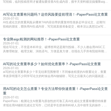
写初稿，临到投稿答辩才被通知要排查AI生成内容，搜半天资料都没搞懂降aigc
检测是啥，还容易把它和普通论文查重混为一谈，最后踩了坑，耽误了进度。哪
怕是已经入行的科研人员，不少人也搞不清降aigc检测是啥，对相关要求摸不
AI写论文查重有问题吗？这些风险要提前理清！-PaperPass论文查重
准。其实，降aigc检测是伴随AIGC工具在学术领域普及诞生的新需求，核心是为
了满足现在高校、期刊对AI生
2026-07-01
AI生成论文的查重风险从哪来?AI内容自带的重复特性很多赶毕业论文、赶期刊
投稿的朋友，图快用AI生成内容，写完就直接准备提交，根本没认真想过ai写论
文查重有问题吗这个问题，直到出了问题才追悔莫及。其实AI生成内容本身，就
自带不可忽视的查重风险。AI训练依赖海量公开的文本数据，生成内容本质是基
专业降aigc检测的网站推荐！-PaperPass论文查重
于训练数据的概率拼接，不是从零开始的原创创作。生成过程中，很容易复用已
有的高频公共表述，甚至直接拼接已经公开
2026-07-01
现在写论文，不管是本科毕业、硕博答辩还是期刊投稿，不少人都会用AIGC工
具整理框架、梳理文献、润色语句。方便是真方便，但现在几乎所有院校和期刊
都要求排查论文中的AIGC生成内容，不符合规范的直接打回修改。自己瞎改三
五遍还是过不了预检测的大有人在，这时候，找到靠谱的降AIGC检测率的网
AI写的论文查重率多少？如何优化查重率？-PaperPass论文查重
站，就能少走好多弯路。PaperPass：守护学术原创性的智能伙伴AIGC生成内
容的学术合规痛点去年帮一个本科师弟改
2026-07-01
ai写的论文查重率多少？常见结果范围整理！不同修改程度的AI查重论文，查重
率差异明显不少同学写论文的时候会用AI做辅助，写完之后最关心的问题就是ai
写的论文查重率多少。很多人误以为AI生成的内容都是全新的，不会出现重复，
实际情况和大家想的不太一样。AI训练依赖海量公开学术文献、网络内容，生成
用AI写的论文怎么查重？专业方法帮你快速查重！-PaperPass论文查
内容本质是按照语义概率拼接已有内容，很容易和已发布的作品撞重复，甚至会
直接引用整段已有内容，所以查重率偏高是
重
2026-07-01
PaperPass：检测论文AI查重与原创性的可靠工具AI生成论文查重有哪些特殊要
求现在用AI辅助完成论文写作，已经是学生群体和科研人员中很常见的操作，不
管是搭建论文框架、梳理研究逻辑还是润色语言，不少人都会借助AI提高效率。