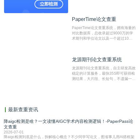
论文库以及数亿级网络资源，同时本地
资源库以每月100万篇的速度增加，是
目前中文文献资源涵盖全面的论文检测
PaperTime论文查重
PaperTime论文查重
系统，可检测中文、英文两种语言的论
文文本。
PaperTime论文查重系统，拥有海量的
对比数据库，总收录超过9000万的学
术期刊和学位论文以及一个超过10亿
数量的互联网网页数据库组成，保证了
比对源的专业性和广泛性。采用多级指
纹对比技术结合深度语义发掘识别比
龙源期刊论文查重系统
龙源期刊论文查重系统
对，利用指纹索引快速而精准地在云检
测服务部署的论文数据资源库中找到所
龙源期刊论文查重系统，自主研发高效
有相似的片段，该项技术检测速度快、
稳定的计算服务，最快35S即可获得检
准确率高，市场反映良好。
测结果，大片段、长短句，不遗漏一处
相似，区分论文中的正确引用参考文
献。
最新查重资讯
降aigc检测是啥？一文读懂AIGC学术内容检测逻辑！-PaperPass论
文查重
2026-07-01
降aigc检测到底是什么，拆解核心概念？不少同学写论文，图省事儿用AI搭框架