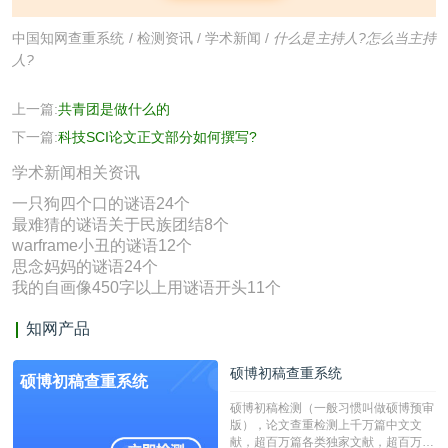
中国知网查重系统
/
检测资讯
/
学术新闻
/
什么是主持人?怎么当主持
人?
上一篇:
共青团是做什么的
下一篇:
科技SCI论文正文部分如何撰写?
学术新闻相关资讯
一只狗四个口的谜语24个
最难猜的谜语关于民族团结8个
warframe小丑的谜语12个
思念妈妈的谜语24个
我的自画像450字以上用谜语开头11个
知网产品
硕博初稿查重系统
硕博初稿查重系统
硕博初稿检测（一般习惯叫做硕博预审
版），论文查重检测上千万篇中文文
献，超百万篇各类独家文献，超百万港