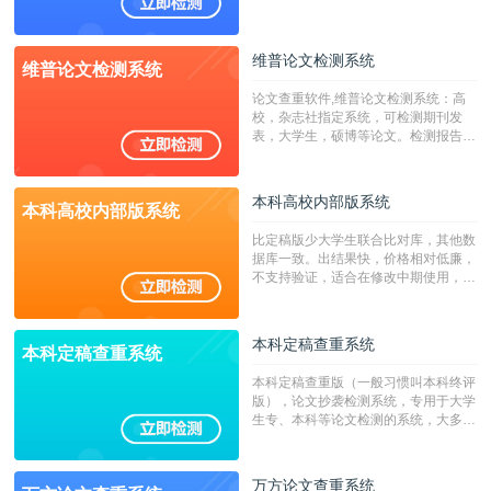
澳台地区学术文献过千万篇英文文献资
源，数亿个中英文互联网资源是全国高
校用来检测硕博论文的系统，检测范围
维普论文检测系统
维普论文检测系统
广，数据来源真实，检测算法合理!本
系统含有（学术库与源码库）。（限制
论文查重软件,维普论文检测系统：高
字符数30万）
校，杂志社指定系统，可检测期刊发
表，大学生，硕博等论文。检测报告支
持PDF、网页格式，性价比高！
本科高校内部版系统
本科高校内部版系统
比定稿版少大学生联合比对库，其他数
据库一致。出结果快，价格相对低廉，
不支持验证，适合在修改中期使用，定
稿推荐PMLC。——不支持验证！！！
本科定稿查重系统
本科定稿查重系统
本科定稿查重版（一般习惯叫本科终评
版），论文抄袭检测系统，专用于大学
生专、本科等论文检测的系统，大多数
专、本科院校使用此检测系统。（限制
字符数6万）
万方论文查重系统