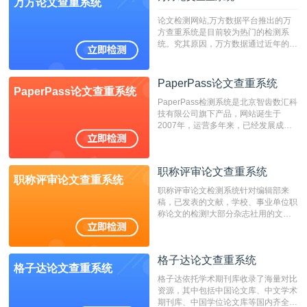
万方论文查重系统
论文检测网站,万方数据平台推出的万
方查重系统是目前较为热门的检测系
统。究其原因，万方数据通过近年的发
展，在高校中也确立了自己的相应地
位，特别是部分高校直接将其视为毕业
检测系统，其真实性和权威性无可厚
PaperPass论文查重系统
PaperPass论文查重系统
非。其次，相对于知网而言，万方检测
PaperPass检测系统是北京智齿数汇科
费用少，上手容易，是学生初次论文查
技有限公司旗下产品，网站诞生于
重的推荐系统。
2007年，运营多年来，已经发展成为
国内可信赖的中文原创性检查和预防剽
窃的在线网站。 系统采用自主研发的
动态指纹越级扫描检测技术，该项技术
职称评审论文查重系统
检测速度快、精度高，市场反映良好。
职称评审论文查重系统
职称评审论文检测系统针对编辑部来
稿，已发表的文献，学校、事业单位职
称论文的检测!大部分杂志社用的文献
抄袭检测系统。可检测抄袭与剽窃、伪
造、篡改、不当署名、一稿多投等学术
不端文献，学术不端论文查重可供期刊
格子达论文查重系统
编辑部检测来稿和已发表的文献,检测
格子达论文查重系统
结果和杂志社一致,已发表过的文章检
格子达依托学术期刊库收录了海量对比
测时注意填写第一作者,才能排除已发
资源，其中包括中国论文库、中文学术
表文献复制比。（限制字符数1万）
期刊库、中国学位论文库等国内齐全的