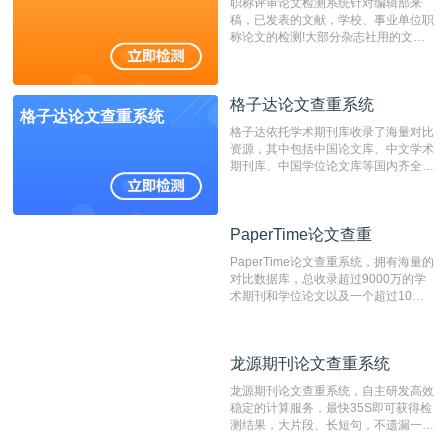
职称评审论文检测系统针对编辑部来
稿，已发表的文献，学校、事业单位职
称论文的检测!大部分杂志社用的文献
抄袭检测系统。可检测抄袭与剽窃、伪
造、篡改、不当署名、一稿多投等学术
不端文献，学术不端论文查重可供期刊
格子达论文查重系统
编辑部检测来稿和已发表的文献,检测
格子达论文查重系统
结果和杂志社一致,已发表过的文章检
格子达依托学术期刊库收录了海量对比
测时注意填写第一作者,才能排除已发
资源，其中包括中国论文库、中文学术
表文献复制比。（限制字符数1万）
期刊库、中国学位论文库等国内齐全的
论文库以及数亿级网络资源，同时本地
资源库以每月100万篇的速度增加，是
目前中文文献资源涵盖全面的论文检测
PaperTime论文查重
PaperTime论文查重
系统，可检测中文、英文两种语言的论
文文本。
PaperTime论文查重系统，拥有海量的
对比数据库，总收录超过9000万的学
术期刊和学位论文以及一个超过10亿
数量的互联网网页数据库组成，保证了
比对源的专业性和广泛性。采用多级指
纹对比技术结合深度语义发掘识别比
龙源期刊论文查重系统
龙源期刊论文查重系统
对，利用指纹索引快速而精准地在云检
测服务部署的论文数据资源库中找到所
龙源期刊论文查重系统，自主研发高效
有相似的片段，该项技术检测速度快、
稳定的计算服务，最快35S即可获得检
准确率高，市场反映良好。
测结果，大片段、长短句，不遗漏一处
相似，区分论文中的正确引用参考文