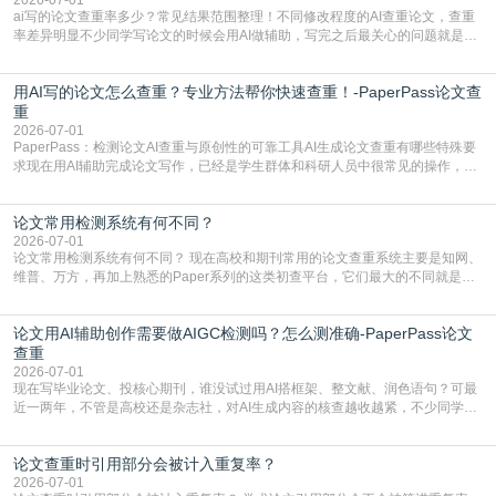
ai写的论文查重率多少？常见结果范围整理！不同修改程度的AI查重论文，查重
率差异明显不少同学写论文的时候会用AI做辅助，写完之后最关心的问题就是ai
写的论文查重率多少。很多人误以为AI生成的内容都是全新的，不会出现重复，
实际情况和大家想的不太一样。AI训练依赖海量公开学术文献、网络内容，生成
用AI写的论文怎么查重？专业方法帮你快速查重！-PaperPass论文查
内容本质是按照语义概率拼接已有内容，很容易和已发布的作品撞重复，甚至会
直接引用整段已有内容，所以查重率偏高是
重
2026-07-01
PaperPass：检测论文AI查重与原创性的可靠工具AI生成论文查重有哪些特殊要
求现在用AI辅助完成论文写作，已经是学生群体和科研人员中很常见的操作，不
管是搭建论文框架、梳理研究逻辑还是润色语言，不少人都会借助AI提高效率。
但很多人忽略了，AI生成的内容天生带有重复风险——训练AI的数据集本身就包
论文常用检测系统有何不同？
含大量已公开的学术内容、网络原创内容，AI输出内容时很容易无意识拼接出重
复片
2026-07-01
论文常用检测系统有何不同？ 现在高校和期刊常用的论文查重系统主要是知网、
维普、万方，再加上熟悉的Paper系列的这类初查平台，它们最大的不同就是数
据库大小、算法严格度和适用场景，弄明白区别你就不会乱花冤枉钱也不会被初
查数值误导。知网（CNKI）是学校定稿检测的绝对主流。本科用PMLC，含大学
论文用AI辅助创作需要做AIGC检测吗？怎么测准确-PaperPass论文
生联合比对库，能比历届学长论文，硕博用VIP/TMLC，含学术论文联合比对
库，期刊投稿用AMLMC/SML
查重
2026-07-01
现在写毕业论文、投核心期刊，谁没试过用AI搭框架、整文献、润色语句？可最
近一两年，不管是高校还是杂志社，对AI生成内容的核查越收越紧，不少同学投
出去的文章直接因为AIGC占比过高被打回，还有人毕设差点因为这个过不了，
真的太亏。提前做AIGC检测，已经成了很多过来人交稿前必做的一步。为什么
论文查重时引用部分会被计入重复率？
AIGC检测成了论文答辩投稿前的必备项？可能还有不少人觉得，我就用AI搭了个
框架，内容都是自己写的，至于做AIG
2026-07-01