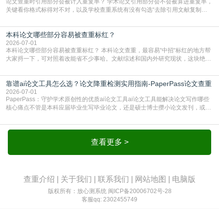
论文查重时引用部分会被计入重复率？ 学术论文引用部分会不会被算进重复率，
关键看你格式标得对不对，以及学校查重系统有没有勾选“去除引用文献复制
比”。如果格式完全规范，如正文引用句尾紧跟半角上标[1]，文末“参考文献”四字
独占一行，每条文献用[1][2]方括号编号、与正文一一对应，著录项符合GB/T
本科论文哪些部分容易被查重标红？
7714（作者、题名、刊名、年、卷期、页码齐全，标点用半角）；查重系统识别
成功后通常把这段标为引用，
2026-07-01
本科论文哪些部分容易被查重标红？ 本科论文查重，最容易“中招“标红的地方帮
大家捋一下，可对照着改能省不少事哈。文献综述和国内外研究现状，这块绝对
的重灾区。你介绍前人研究了啥、某个理论是谁提的，课本和往届论文里都有近
乎一模一样的话，你要是直接复制百度百科、教材或别人写好的综述段落，系统
靠谱ai论文工具怎么选？论文降重检测实用指南-PaperPass论文查重
一抓一个准，整段飘红。研究背景、意义和方法描述也是不可避免，比如“本文采
用问卷调查法““运用SPSS软件进行数据分
2026-07-01
PaperPass：守护学术原创性的优质ai论文工具ai论文工具能解决论文写作哪些
核心痛点不管是本科应届毕业生写毕业论文，还是硕士博士攒小论文发刊，或是
科研人员整理课题成果，都绕不开重复率核查、内容优化这两大难关。以前全靠
自己逐句读逐句改，熬好几个大夜不说，还经常改不到点上，交上去才发现重复
率超标，再返工太折腾。现在有了成熟的ai论文工具，这些痛点基本都能高效解
决。靠谱的ai论文工具，不止能帮你梳
查看更多 >
查重介绍
|
关于我们
|
联系我们
|
网站地图
|
电脑版
版权所有：放心测系统
闽ICP备20006702号-28
客服qq: 2302455749