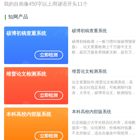
我的自画像450字以上用谜语开头11个
知网产品
硕博初稿查重系统
硕博初稿查重系统
硕博初稿检测（一般习惯叫做硕博预审
版），论文查重检测上千万篇中文文
献，超百万篇各类独家文献，超百万港
澳台地区学术文献过千万篇英文文献资
源，数亿个中英文互联网资源是全国高
校用来检测硕博论文的系统，检测范围
维普论文检测系统
维普论文检测系统
广，数据来源真实，检测算法合理!本
系统含有（学术库与源码库）。（限制
论文查重软件,维普论文检测系统：高
字符数30万）
校，杂志社指定系统，可检测期刊发
表，大学生，硕博等论文。检测报告支
持PDF、网页格式，性价比高！
本科高校内部版系统
本科高校内部版系统
比定稿版少大学生联合比对库，其他数
据库一致。出结果快，价格相对低廉，
不支持验证，适合在修改中期使用，定
稿推荐PMLC。——不支持验证！！！