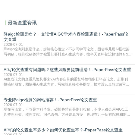
献。
最新查重资讯
降aigc检测是啥？一文读懂AIGC学术内容检测逻辑！-PaperPass论
文查重
2026-07-01
降aigc检测到底是什么，拆解核心概念？不少同学写论文，图省事儿用AI搭框架
写初稿，临到投稿答辩才被通知要排查AI生成内容，搜半天资料都没搞懂降aigc
检测是啥，还容易把它和普通论文查重混为一谈，最后踩了坑，耽误了进度。哪
怕是已经入行的科研人员，不少人也搞不清降aigc检测是啥，对相关要求摸不
AI写论文查重有问题吗？这些风险要提前理清！-PaperPass论文查重
准。其实，降aigc检测是伴随AIGC工具在学术领域普及诞生的新需求，核心是为
了满足现在高校、期刊对AI生
2026-07-01
AI生成论文的查重风险从哪来?AI内容自带的重复特性很多赶毕业论文、赶期刊
投稿的朋友，图快用AI生成内容，写完就直接准备提交，根本没认真想过ai写论
文查重有问题吗这个问题，直到出了问题才追悔莫及。其实AI生成内容本身，就
自带不可忽视的查重风险。AI训练依赖海量公开的文本数据，生成内容本质是基
专业降aigc检测的网站推荐！-PaperPass论文查重
于训练数据的概率拼接，不是从零开始的原创创作。生成过程中，很容易复用已
有的高频公共表述，甚至直接拼接已经公开
2026-07-01
现在写论文，不管是本科毕业、硕博答辩还是期刊投稿，不少人都会用AIGC工
具整理框架、梳理文献、润色语句。方便是真方便，但现在几乎所有院校和期刊
都要求排查论文中的AIGC生成内容，不符合规范的直接打回修改。自己瞎改三
五遍还是过不了预检测的大有人在，这时候，找到靠谱的降AIGC检测率的网
AI写的论文查重率多少？如何优化查重率？-PaperPass论文查重
站，就能少走好多弯路。PaperPass：守护学术原创性的智能伙伴AIGC生成内
容的学术合规痛点去年帮一个本科师弟改
2026-07-01