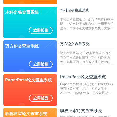
本科定稿查重系统
本科定稿查重系统
本科定稿查重版（一般习惯叫本科终评
版），论文抄袭检测系统，专用于大学
生专、本科等论文检测的系统，大多数
专、本科院校使用此检测系统。（限制
字符数6万）
万方论文查重系统
万方论文查重系统
论文检测网站,万方数据平台推出的万
方查重系统是目前较为热门的检测系
统。究其原因，万方数据通过近年的发
展，在高校中也确立了自己的相应地
位，特别是部分高校直接将其视为毕业
检测系统，其真实性和权威性无可厚
PaperPass论文查重系统
PaperPass论文查重系统
非。其次，相对于知网而言，万方检测
PaperPass检测系统是北京智齿数汇科
费用少，上手容易，是学生初次论文查
技有限公司旗下产品，网站诞生于
重的推荐系统。
2007年，运营多年来，已经发展成为
国内可信赖的中文原创性检查和预防剽
窃的在线网站。 系统采用自主研发的
动态指纹越级扫描检测技术，该项技术
职称评审论文查重系统
检测速度快、精度高，市场反映良好。
职称评审论文查重系统