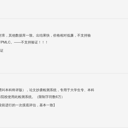
对库，其他数据库一致。出结果快，价格相对低廉，不支持验
PMLC。——不支持验证！！！
验证
惯叫本科终评版），论文抄袭检测系统，专用于大学生专、本科
科院校使用此检测系统。（限制字符数6万）
校前进行的一次摸底评估，基本一致】