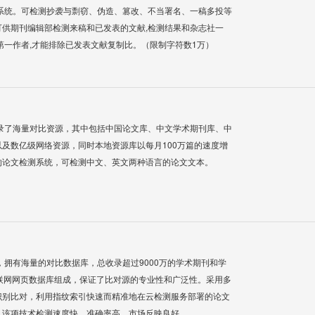
系统。可检测抄袭与剽窃、伪造、篡改、不当署名、一稿多投等
供期刊编辑部检测来稿和已发表的文献,检测结果和杂志社一
第一作者,才能排除已发表文献复制比。（限制字符数1万）
录了海量对比资源，其中包括中国论文库、中文学术期刊库、中
及数亿级网络资源，同时本地资源库以每月100万篇的速度增
的论文检测系统，可检测中文、英文两种语言的论文文本。
系统，拥有海量的对比数据库，总收录超过9000万的学术期刊和学
联网网页数据库组成，保证了比对源的专业性和广泛性。采用多
识别比对，利用指纹索引快速而精准地在云检测服务部署的论文
，该项技术检测速度快、准确率高，市场反映良好。