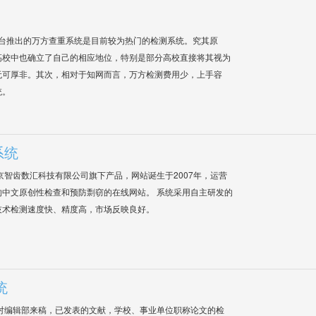
平台推出的万方查重系统是目前较为热门的检测系统。究其原
高校中也确立了自己的相应地位，特别是部分高校直接将其视为
无可厚非。其次，相对于知网而言，万方检测费用少，上手容
统。
系统
是北京智齿数汇科技有限公司旗下产品，网站诞生于2007年，运营
中文原创性检查和预防剽窃的在线网站。 系统采用自主研发的
技术检测速度快、精度高，市场反映良好。
统
对编辑部来稿，已发表的文献，学校、事业单位职称论文的检