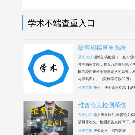
学术不端查重入口
硕博初稿查重系统
系统说明
硕博初稿检测（一般习惯
各类独家文献，超百万港澳台地区
国高校用来检测硕博论文的系统，检
与源码库）。（限制字符数30万）
检查范围
硕士、博士论文初稿【误
维普论文检测系统
系统说明
论文查重软件,维普论文
硕博等论文。检测报告支持PDF、
检查范围
毕业论文、期刊发表