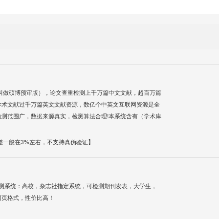
叫做硕博预审版），论文查重检测上千万篇中文文献，超百万篇
学术文献过千万篇英文文献资源，数亿个中英文互联网资源是全
测范围广，数据来源真实，检测算法合理!本系统含有（学术库
差一般在3%左右，不支持真伪验证】
检测系统：高校，杂志社指定系统，可检测期刊发表，大学生，
网页格式，性价比高！