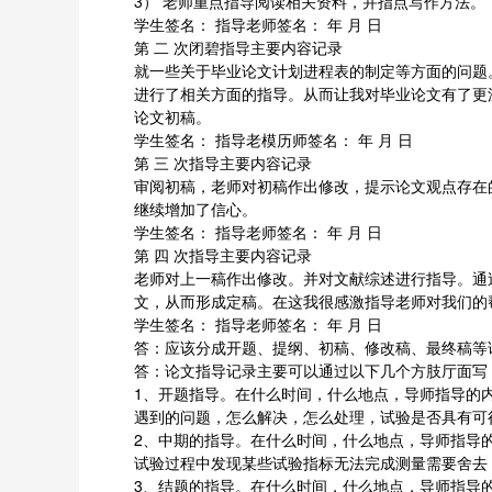
3） 老师重点指导阅读相关资料，并指点写作方法。
学生签名： 指导老师签名： 年 月 日
第 二 次闭碧指导主要内容记录
就一些关于毕业论文计划进程表的制定等方面的问题
进行了相关方面的指导。从而让我对毕业论文有了更
论文初稿。
学生签名： 指导老模历师签名： 年 月 日
第 三 次指导主要内容记录
审阅初稿，老师对初稿作出修改，提示论文观点存在
继续增加了信心。
学生签名： 指导老师签名： 年 月 日
第 四 次指导主要内容记录
老师对上一稿作出修改。并对文献综述进行指导。通
文，从而形成定稿。在这我很感激指导老师对我们的
学生签名： 指导老师签名： 年 月 日
答：应该分成开题、提纲、初稿、修改稿、最终稿等
答：论文指导记录主要可以通过以下几个方肢厅面写
1、开题指导。在什么时间，什么地点，导师指导的
遇到的问题，怎么解决，怎么处理，试验是否具有可
2、中期的指导。在什么时间，什么地点，导师指导
试验过程中发现某些试验指标无法完成测量需要舍去
3、结题的指导。在什么时间，什么地点，导师指导