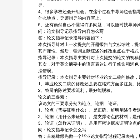
导。
4、很多学校还会开组会。在这个过程中导师也会指
什么地点，导师指导的内容写上。
5、还有虽然自己不懂得许多问题，可以随时找导师
问：论文指导记录指导内容怎么写
答：论文指导记录指导内容如下：
本次指导针对上一次提交的开题报告与文献综述，提出一
其严谨性。然后，强调文献综述的修改重点在于格式，
指导记录：本次指导主要针对上次提交的论文的初稿
其次，对于英文摘要中的语言表达进行了修饰和润色
法错误。
指导记录：本次指导主要针对毕业论文二稿的修改，
1、毕业论文二稿的修改还是要在格式方面多注意。
2、答辩的陈述要求流利，最好能脱稿。
论文的三要素：
议论文的三要素分别为论点、论据、论证。
1、论点（需要证明什么）。是正确、鲜明阐述作者
2、论据（用什么来证明）。是支撑论点的材料，是
3、论证（怎样来证明）。是用严密论据来证明论点
问：论文指导记录怎么写
答：首穗肆颤先做一个毕业论文指导过程记录表格，