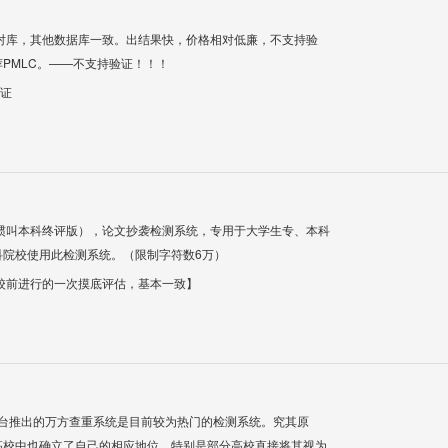
对库，其他数据库一致。出结果快，价格相对低廉，不支持验
PMLC。——不支持验证！！！
验证
惯叫本科终评版），论文抄袭检测系统，专用于大学生专、本科
科院校使用此检测系统。（限制字符数6万）
校前进行的一次摸底评估，基本一致】
平台推出的万方查重系统是目前较为热门的检测系统。究其原
高校中也确立了自己的相应地位，特别是部分高校直接将其视为