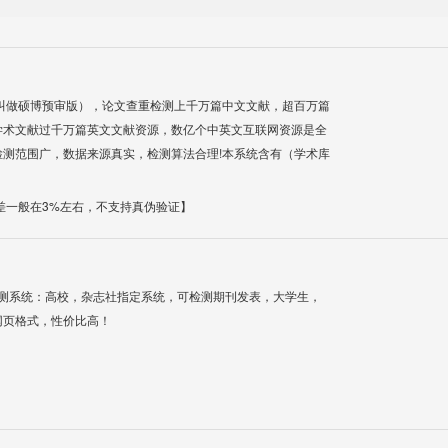
叫做硕博预审版），论文查重检测上千万篇中文文献，超百万篇
学术文献过千万篇英文文献资源，数亿个中英文互联网资源是全
测范围广，数据来源真实，检测算法合理!本系统含有（学术库
差一般在3%左右，不支持真伪验证】
检测系统：高校，杂志社指定系统，可检测期刊发表，大学生，
网页格式，性价比高！