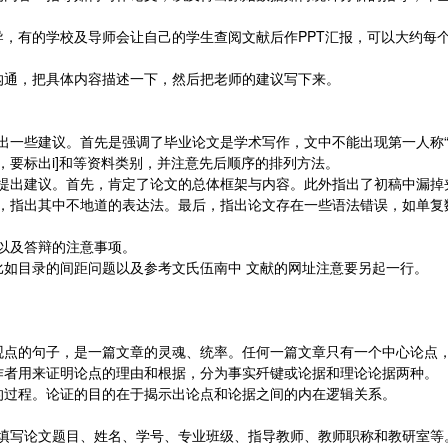
导，有的学校及导师会让自己的学生查阅文献后作PPT汇报，可以大约每
沟通，把具体内容描述一下，然后把老师的建议写下来。
些建议。首先是强调了毕业论文是学术写作，文中不能出现第一人称“亮亩i”
要标出i]和等资料类别，并注意先后顺序的排列方法。
提出建议。首先，肯定了论文的总体框架与内容。此外指出了初稿中漏掉
，指出其中不地道的表达法。最后，指出论文存在一些语法错误，如单复
以及答辩的注意事项。
比如目录的间距问题以及参考文氏伍南中 文献的网址注意要另起一行。
观点的句子，是一篇文章的灵魂、统率。任何一篇文章只有一个中心论点
作者用来证明论点的理由和根据，分为事实歼键或论据和理论论据两种。
的过程。论证的目的在于揭示出论点和论据之间的内在逻辑关系。
填写论文题目、姓名、学号、专业班级、指导教师、教师职称和教研室等