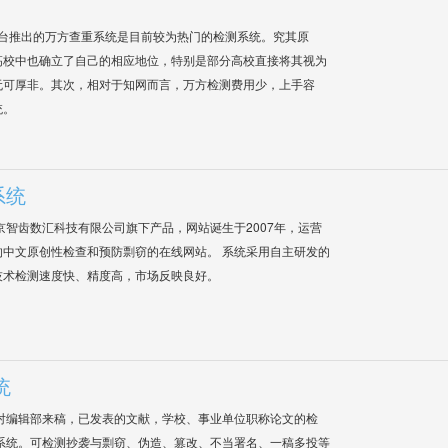
平台推出的万方查重系统是目前较为热门的检测系统。究其原
高校中也确立了自己的相应地位，特别是部分高校直接将其视为
无可厚非。其次，相对于知网而言，万方检测费用少，上手容
统。
系统
是北京智齿数汇科技有限公司旗下产品，网站诞生于2007年，运营
中文原创性检查和预防剽窃的在线网站。 系统采用自主研发的
技术检测速度快、精度高，市场反映良好。
统
对编辑部来稿，已发表的文献，学校、事业单位职称论文的检
系统。可检测抄袭与剽窃、伪造、篡改、不当署名、一稿多投等