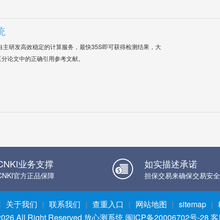
统
自主研发高效稳定的计算服务，最快35S即可获得检测结果，大
区分论文中的正确引用参考文献。
CNKI业务支撑
如实描述承诺
CNKI官方正品保障
担保交易来确保交易安全
关于我们
联系我们
查重入口
网站地图
sitemap
|
|
|
|
|
|
026 All Right Reserved
放心测系统
闽ICP备20006702号-28
客服