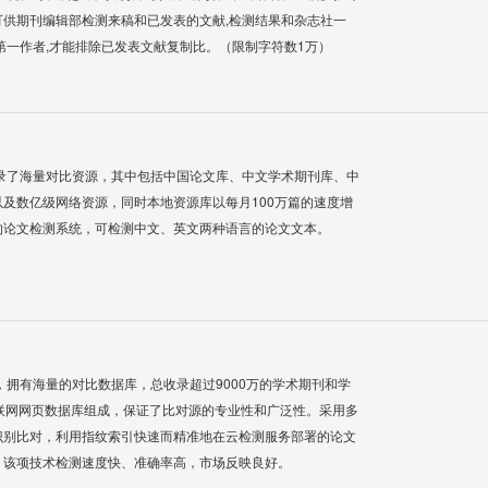
供期刊编辑部检测来稿和已发表的文献,检测结果和杂志社一
第一作者,才能排除已发表文献复制比。（限制字符数1万）
录了海量对比资源，其中包括中国论文库、中文学术期刊库、中
及数亿级网络资源，同时本地资源库以每月100万篇的速度增
的论文检测系统，可检测中文、英文两种语言的论文文本。
系统，拥有海量的对比数据库，总收录超过9000万的学术期刊和学
联网网页数据库组成，保证了比对源的专业性和广泛性。采用多
识别比对，利用指纹索引快速而精准地在云检测服务部署的论文
，该项技术检测速度快、准确率高，市场反映良好。