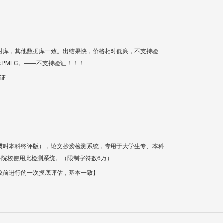
对库，其他数据库一致。出结果快，价格相对低廉，不支持验
PMLC。——不支持验证！！！
验证
惯叫本科终评版），论文抄袭检测系统，专用于大学生专、本科
科院校使用此检测系统。（限制字符数6万）
校前进行的一次摸底评估，基本一致】