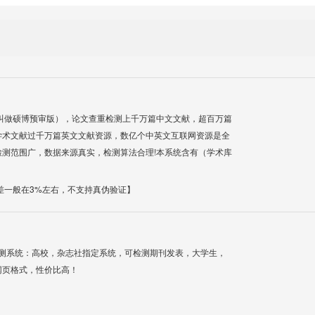
叫做硕博预审版），论文查重检测上千万篇中文文献，超百万篇
学术文献过千万篇英文文献资源，数亿个中英文互联网资源是全
测范围广，数据来源真实，检测算法合理!本系统含有（学术库
差一般在3%左右，不支持真伪验证】
检测系统：高校，杂志社指定系统，可检测期刊发表，大学生，
网页格式，性价比高！