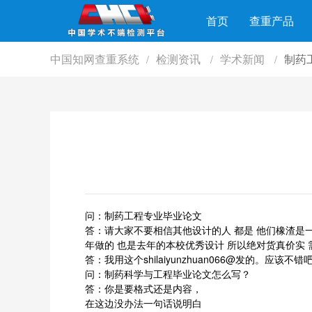
首页
查重产品
中国知网查重系统
检测资讯
学术新闻
制药
/
/
/
问：制药工程专业毕业论文
答：请大家不要相信其他设计的人 都是 他们橡渣是
年做的 也是去年的本校优秀设计 所以绝对货真价实 
答：我用这个shilaiyunzhuan066@发的。应该不错
问：制药科学与工程毕业论文怎么写？
答：你是要格式还是内容，
在这边没办法一句话说明白