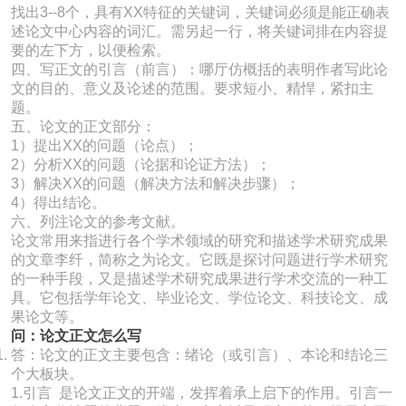
找出3--8个，具有XX特征的关键词，关键词必须是能正确表
述论文中心内容的词汇。需另起一行，将关键词排在内容提
要的左下方，以便检索。
四、写正文的引言（前言）：哪厅仿概括的表明作者写此论
文的目的、意义及论述的范围。要求短小、精悍，紧扣主
题。
五、论文的正文部分：
1）提出XX的问题（论点）；
2）分析XX的问题（论据和论证方法）；
3）解决XX的问题（解决方法和解决步骤）；
4）得出结论。
六、列注论文的参考文献。
论文常用来指进行各个学术领域的研究和描述学术研究成果
的文章李纤，简称之为论文。它既是探讨问题进行学术研究
的一种手段，又是描述学术研究成果进行学术交流的一种工
具。它包括学年论文、毕业论文、学位论文、科技论文、成
果论文等。
问：论文正文怎么写
答：论文的正文主要包含：绪论（或引言）、本论和结论三
个大板块。
1.引言 是论文正文的开端，发挥着承上启下的作用。引言一