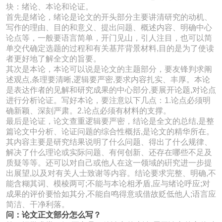
块：绪论、本论和论证。
首先是绪论，绪论是论文的开头部分主要讲清研究的动机、
写作的理由、目的和意义、提出问题、概述内容、明确中心
论点等，一般要语言简单，开门见山，引人注目，也可以简
单交代确定选题的过程和有关基芹背景材料,目的是为了使读
者更好地了解全文的旨要。
其次是本论，本论可以说是论文的主题部分，要友锋判求阐
述观点,条理要清晰,逻辑要严密,要求内容扎实、丰厚。本论
是表达作者的见解和研究成果的中心部分,要展开论题,对论点
进行分析论证。写好本论，要注意以下几点：1.论点必须明
确新颖、深刻严肃。2.论点必须有材料的支撑。
最后是论证，论文查重逻辑要严密，结论是全文的总结,是整
篇论文中分析、论证问题的综合性概括,是论文的精华所在。
其内容主要是研究结果说明了什么问题、得出了什么规律、
解决了什么理论或实际问题、有何创新、还存在哪些不足及
质疑等等。还可以对自己或他人在这一领域的硏究进一步提
出展望,以及对有关人士致谢等内容。结论要求完整、明确,不
能含糊其词、模棱两可;不能与本论相矛盾,应与绪论呼应;对
成果的评价要恰如其分,不能自鸣得意或借故贬低他人;语言应
简洁、干净利落。
问：论文正文部分怎么写？