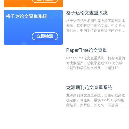
造、篡改、不当署名、一稿多投等学术
不端文献，学术不端论文查重可供期刊
格子达论文查重系统
编辑部检测来稿和已发表的文献,检测
格子达论文查重系统
结果和杂志社一致,已发表过的文章检
格子达依托学术期刊库收录了海量对比
测时注意填写第一作者,才能排除已发
资源，其中包括中国论文库、中文学术
表文献复制比。（限制字符数1万）
期刊库、中国学位论文库等国内齐全的
论文库以及数亿级网络资源，同时本地
资源库以每月100万篇的速度增加，是
目前中文文献资源涵盖全面的论文检测
PaperTime论文查重
PaperTime论文查重
系统，可检测中文、英文两种语言的论
文文本。
PaperTime论文查重系统，拥有海量的
对比数据库，总收录超过9000万的学
术期刊和学位论文以及一个超过10亿
数量的互联网网页数据库组成，保证了
比对源的专业性和广泛性。采用多级指
纹对比技术结合深度语义发掘识别比
龙源期刊论文查重系统
龙源期刊论文查重系统
对，利用指纹索引快速而精准地在云检
测服务部署的论文数据资源库中找到所
龙源期刊论文查重系统，自主研发高效
有相似的片段，该项技术检测速度快、
稳定的计算服务，最快35S即可获得检
准确率高，市场反映良好。
测结果，大片段、长短句，不遗漏一处
相似，区分论文中的正确引用参考文
献。