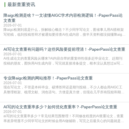
最新查重资讯
降aigc检测是啥？一文读懂AIGC学术内容检测逻辑！-PaperPass论
文查重
2026-07-01
降aigc检测到底是什么，拆解核心概念？不少同学写论文，图省事儿用AI搭框架
写初稿，临到投稿答辩才被通知要排查AI生成内容，搜半天资料都没搞懂降aigc
检测是啥，还容易把它和普通论文查重混为一谈，最后踩了坑，耽误了进度。哪
怕是已经入行的科研人员，不少人也搞不清降aigc检测是啥，对相关要求摸不
AI写论文查重有问题吗？这些风险要提前理清！-PaperPass论文查重
准。其实，降aigc检测是伴随AIGC工具在学术领域普及诞生的新需求，核心是为
了满足现在高校、期刊对AI生
2026-07-01
AI生成论文的查重风险从哪来?AI内容自带的重复特性很多赶毕业论文、赶期刊
投稿的朋友，图快用AI生成内容，写完就直接准备提交，根本没认真想过ai写论
文查重有问题吗这个问题，直到出了问题才追悔莫及。其实AI生成内容本身，就
自带不可忽视的查重风险。AI训练依赖海量公开的文本数据，生成内容本质是基
专业降aigc检测的网站推荐！-PaperPass论文查重
于训练数据的概率拼接，不是从零开始的原创创作。生成过程中，很容易复用已
有的高频公共表述，甚至直接拼接已经公开
2026-07-01
现在写论文，不管是本科毕业、硕博答辩还是期刊投稿，不少人都会用AIGC工
具整理框架、梳理文献、润色语句。方便是真方便，但现在几乎所有院校和期刊
都要求排查论文中的AIGC生成内容，不符合规范的直接打回修改。自己瞎改三
五遍还是过不了预检测的大有人在，这时候，找到靠谱的降AIGC检测率的网
AI写的论文查重率多少？如何优化查重率？-PaperPass论文查重
站，就能少走好多弯路。PaperPass：守护学术原创性的智能伙伴AIGC生成内
容的学术合规痛点去年帮一个本科师弟改
2026-07-01
ai写的论文查重率多少？常见结果范围整理！不同修改程度的AI查重论文，查重
率差异明显不少同学写论文的时候会用AI做辅助，写完之后最关心的问题就是ai
写的论文查重率多少。很多人误以为AI生成的内容都是全新的，不会出现重复，