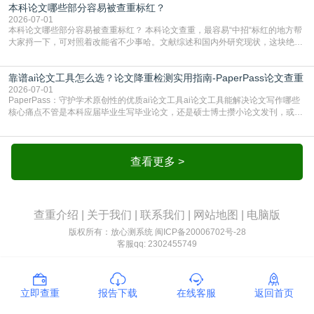
本科论文哪些部分容易被查重标红？
7714（作者、题名、刊名、年、卷期、页码齐全，标点用半角）；查重系统识别
成功后通常把这段标为引用，
2026-07-01
本科论文哪些部分容易被查重标红？ 本科论文查重，最容易“中招“标红的地方帮
大家捋一下，可对照着改能省不少事哈。文献综述和国内外研究现状，这块绝对
的重灾区。你介绍前人研究了啥、某个理论是谁提的，课本和往届论文里都有近
乎一模一样的话，你要是直接复制百度百科、教材或别人写好的综述段落，系统
靠谱ai论文工具怎么选？论文降重检测实用指南-PaperPass论文查重
一抓一个准，整段飘红。研究背景、意义和方法描述也是不可避免，比如“本文采
用问卷调查法““运用SPSS软件进行数据分
2026-07-01
PaperPass：守护学术原创性的优质ai论文工具ai论文工具能解决论文写作哪些
核心痛点不管是本科应届毕业生写毕业论文，还是硕士博士攒小论文发刊，或是
科研人员整理课题成果，都绕不开重复率核查、内容优化这两大难关。以前全靠
自己逐句读逐句改，熬好几个大夜不说，还经常改不到点上，交上去才发现重复
率超标，再返工太折腾。现在有了成熟的ai论文工具，这些痛点基本都能高效解
决。靠谱的ai论文工具，不止能帮你梳
查看更多 >
查重介绍
|
关于我们
|
联系我们
|
网站地图
|
电脑版
版权所有：放心测系统
闽ICP备20006702号-28
客服qq: 2302455749
立即查重
报告下载
在线客服
返回首页