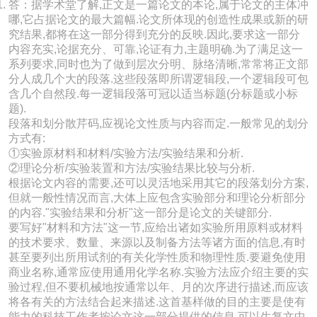
答：据学术堂了解,正文是一篇论文的本论,属于论文的主体冲
哪,它占据论文的最大篇幅.论文所体现的创造性成果或新的研
究结果,都将在这一部分得到充分的反映.因此,要求这一部分
内容充实,论据充分、可靠,论证有力,主题明确.为了满足这一
系列要求,同时也为了做到层次分明、脉络清晰,常常将正文部
分人成几个大的段落.这些段落即所谓逻辑段,一个逻辑段可包
含几个自然段.每一逻辑段落可冠以适当标题(分标题或小标
题).
段落和划分散芹码,应视论文性质与内容而定.一般常见的划分
方式有:
①实验原材料和材料/实验方法/实验结果和分析.
②理论分析/实验装置和方法/实验结果比较与分析.
根据论文内容的需要,还可以灵活地采用其它的段落划分方案,
但就一般性情况而言,大体上应包含实验部分和理论分析部分
的内容."实验结果和分析"这一部分是论文的关键部分.
要写好"材料和方法"这一节,应给出诸如实验所用原料或材料
的技术要求、数量、来源以及制备方法等诸方面的信息,有时
甚至要列出所用试剂的有关化学性质和物理性质.要避免使用
商业名称,通常应使用通用化学名称.实验方法应介绍主要的实
验过程,但不要机械地按通常以年、月的次序进行描述,而应该
将各有关的方法结合起来描述.这首基样做的目的主要是使有
能力的科技工作者按论文这一部分提供的信息,可以生复文中