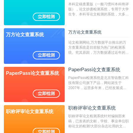
本科定稿查重版（一般习惯叫本科终评
版），论文抄袭检测系统，专用于大学
生专、本科等论文检测的系统，大多数
专、本科院校使用此检测系统。（限制
字符数6万）
万方论文查重系统
万方论文查重系统
论文检测网站,万方数据平台推出的万
方查重系统是目前较为热门的检测系
统。究其原因，万方数据通过近年的发
展，在高校中也确立了自己的相应地
位，特别是部分高校直接将其视为毕业
检测系统，其真实性和权威性无可厚
PaperPass论文查重系统
PaperPass论文查重系统
非。其次，相对于知网而言，万方检测
PaperPass检测系统是北京智齿数汇科
费用少，上手容易，是学生初次论文查
技有限公司旗下产品，网站诞生于
重的推荐系统。
2007年，运营多年来，已经发展成为
国内可信赖的中文原创性检查和预防剽
窃的在线网站。 系统采用自主研发的
动态指纹越级扫描检测技术，该项技术
职称评审论文查重系统
检测速度快、精度高，市场反映良好。
职称评审论文查重系统
职称评审论文检测系统针对编辑部来
稿，已发表的文献，学校、事业单位职
称论文的检测!大部分杂志社用的文献
抄袭检测系统。可检测抄袭与剽窃、伪