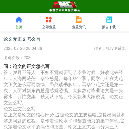
首页
立即查重
查重资讯
报告下载
论文无正文怎么写
2026-02-26 20:04:36
作者 :
放心测系统
浏览次数：208
问：论文的正文怎么写
答：岁月不等人，不知不觉就要到了毕业时候，好改此去经
年，人海两茫茫，毕业总是。每年毕业季，同学们都在为论
文正文怎么写而烦恼。虽然读书多年，写毕业论文还是第一
次。人面对新东西总是感觉恐惧。大多数对毕业论文是一头
雾水，百忙交集，缺无从下笔。今天就和大家说说，论文正
文怎么写。
论文正文怎么写
是正文是论文的核心部分,占据论文的主要篇幅,是提出问题和
解决问题的过程。是作者理论水平和创造能力的集中体现,它
决定着论文水平的高低和质量。论文正文怎么写分为三大