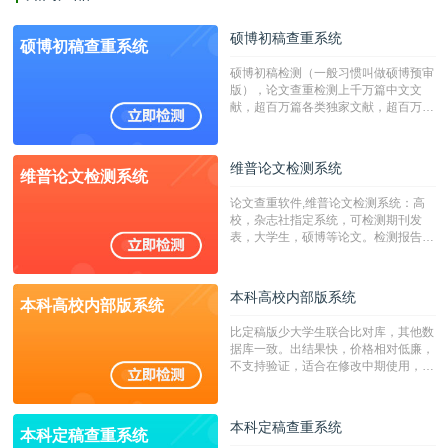
硕博初稿查重系统
硕博初稿查重系统
硕博初稿检测（一般习惯叫做硕博预审
版），论文查重检测上千万篇中文文
献，超百万篇各类独家文献，超百万港
澳台地区学术文献过千万篇英文文献资
源，数亿个中英文互联网资源是全国高
校用来检测硕博论文的系统，检测范围
维普论文检测系统
维普论文检测系统
广，数据来源真实，检测算法合理!本
系统含有（学术库与源码库）。（限制
论文查重软件,维普论文检测系统：高
字符数30万）
校，杂志社指定系统，可检测期刊发
表，大学生，硕博等论文。检测报告支
持PDF、网页格式，性价比高！
本科高校内部版系统
本科高校内部版系统
比定稿版少大学生联合比对库，其他数
据库一致。出结果快，价格相对低廉，
不支持验证，适合在修改中期使用，定
稿推荐PMLC。——不支持验证！！！
本科定稿查重系统
本科定稿查重系统