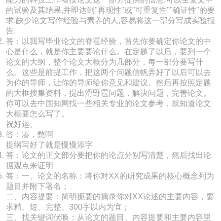
的试验及其结果,并即达到"再现性"或"可重复性""确证性"的要
求.缺少论文写作经验与素养的人,容易将这一部分写成实验报
告.
答：以我写毕业论文的脊雹经验，首先你要确定你论文的中
心是什么，就是你主要要论什么。在定题了以后，要列一个
论文的大纲，整个论文大概分为几部分，每一部分要写什
么。这些是前提工作，把这两个问题信帆弄好了以后可以去
为你的导师，让你的导师给你意见和建议。然后再按照定题
的大框搜集资料，提出滑野雹问题，解决问题，完善论文。
你可以去中国知网找一些相关专业的论文参考，就知道论文
大概要怎么写了。
祝好运。
答：凑，憋啊
提纲写好了就是慢慢添字
答：论文的正文部分要把你的论点分别写清楚，然后找出论
据观点来证明
答：一、论文的名称：将你对XX的研究成果的核心概念列为
题目并附下署名；
二、内容提要：简明扼要的摘录你对XX论述的主要内容，要
求精、短、完整、300字以内为宜；
三、找关键词伏唤：从论文的题目、内容提要和主要内容里