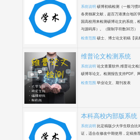
系统说明
硕博初稿检测（一般习惯
各类独家文献，超百万港澳台地区
国高校用来检测硕博论文的系统，检
与源码库）。（限制字符数30万）
检查范围
硕士、博士论文初稿【误
维普论文检测系统
系统说明
论文查重软件,维普论文
硕博等论文。检测报告支持PDF、
检查范围
毕业论文、期刊发表
本科高校内部版系统
系统说明
比定稿版少大学生联合比
证，适合在修改中期使用，定稿推荐