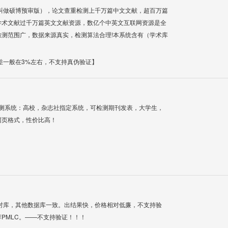
叫做硕博预审版），论文查重检测上千万篇中文文献，超百万篇
学术文献过千万篇英文文献资源，数亿个中英文互联网资源是全
测范围广，数据来源真实，检测算法合理!本系统含有（学术库
差一般在3%左右，不支持真伪验证】
检测系统：高校，杂志社指定系统，可检测期刊发表，大学生，
网页格式，性价比高！
对库，其他数据库一致。出结果快，价格相对低廉，不支持验
PMLC。——不支持验证！！！