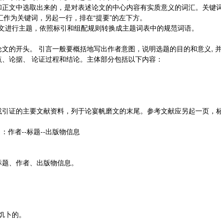
和正文中选取出来的，是对表述论文的中心内容有实质意义的词汇。关键
汇作为关键词，另起一行，排在“提要”的左下方。
文进行主题，依照标引和组配规则转换成主题词表中的规范词语。
文的开头。 引言一般要概括地写出作者意图，说明选题的目的和意义, 
点、论据、 论证过程和结论。主体部分包括以下内容：
引证的主要文献资料，列于论宴帆磨文的末尾。参考文献应另起一页，标注方
：作者--标题--出版物信息
。
标题、作者、出版物信息。
饥卜的。