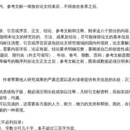
料。参考文献一律放在论文结束后，不得放在各章之后。
录、引言或序言、正文、结论、参考文献和注释、附录这八个部分的内容
凯隐明本论文的研究目的、方法、成果及结论，尽可能保留论文的基本信
码标注清楚。引言或序言应该包括论文研究领域的国内外现状，论文要解
，需要内容详实，论证有据。结论要求明确完整，要阐述自己的创造性成
章题目、期刊名（外文可缩写）、年份、卷号、期数、页码；参考文献是图
释编号的顺序列在论文正文之后，参考文献之前，图表或数据必须注明来
、作者尊重他人研究成果的严肃态度以及向读者提供有关信息的出处，正
纸质或电子版，都必须注明出处或加以注释，凡转引文献资料，应如实说
据等，均属。
可以完成的，还需要各方面的人力，财力，物力的支持和帮助。因此，在许
貌的一种表现。
文不必列目录）
整。字数少可几十字，多不超过三百字为宜。