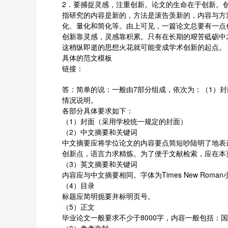
2．要捕捉灵感，注重创新。论文的生命在于创新。
指研究的内容是新的，方法是滚告羡新的，内容与方
化、量化和简化等。由上可见，一篇论文总要有一点
创新靠灵感，灵感靠积累。只有在长期的艰苦砥砺中
这稍纵即逝的思想火花就可能变成学术创新的起点。
具体的范文模板
链接：
答：简单的说：一般由7部分组成，依次为：（1）封
情况说明。
各部分具体要求如下：
（1）封面（采用学校统一规定的封面）
（2）中文摘要和关键词
中文摘要应将学位论文的内容要点简短吵陆明了地表达
创新点，语言力求精炼。为了便于文献检索，应在本页
（3）英文摘要和关键词
内容应与中文摘要相同。字体为Times New Roma
（4）目录
标题应简明扼要并标明页号。
（5）正文
毕业论文一般要求不少于8000字，内容一般包括：