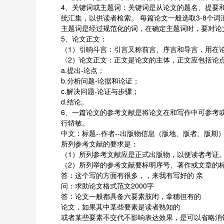
4、关键词或主题词：关键词是从论文的题名、提要
统汇集，以供读者检索。 每篇论文一般选取3-8个词
主题词是经过规范化的词，在确定主题词时，要对论
5、论文正文：
（1）引晌斗言：引言又称前言、序言和导言，用在论
〈2）论文正文：正文是论文的主体，正文应包括论
a.提出-论点；
b.分析问题-论据和论证；
c.解决问题-论证与步骤；
d.结论。
6、一篇论文的参考文献是将论文在和写作中可参考或
行轿敏。
中文：标题--作者--出版物信息（版地、版者、版期）
所列参考文献的要求是：
（1）所列参考文献应是正式出版物，以便读者考证
（2）所列举的参考文献要标明序号、著作或文章的
答：这个写的方面有很多，，来我有写好的 亲
问：求助论文格式范文2000字
答：论文一般都具备六要素肢闭，拿穗但有的
论文，如果其中某些要素是读者熟知的
或者某些要素不交代不影响表达效果，是可以省略消