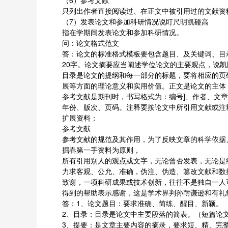
（6）参考文献
只列出作者直接阅读过、在正文中被引用过的文献资
（7）发表论文和参加科研情况说盯尺明凯碰高
指在学期间发表论文和参加科研情况。
问：论文格式范文
答：论文的标准格式模板要包含题目、及关键词、目
20字。论文摘要应当阐述学位论文的主要观点，说
目录是论文的提纲和每一部分的标题，要将相应的页
展等方面的理论意义和实用价值。正文是论文的主体
参考文献是期刊时，书写格式为：编号]、作者、文
年份、版次、页码。注释要按论文中所引用文献或注
扩展资料：
参考文献
参考文献的规范及其作用，为了反映文章的科学依据
掘春第一手资料为原则，
所有引用别人的观点或文字，无论曾否发表，无论是
力求客观、公允、准确，伪注、伪造、篡改文献和数
致谢，一项科研成果或技术创新，往往不是独自一人
得到的帮助表示感谢，这是学术界判孙耐谦逊和有礼
答：1、论文题目：要求准确、简练、醒目、新颖。
2、目录：目录是论文中主要段落的简表。（短篇论
3、提要：是文章主要内容的摘录，要求短、精、完