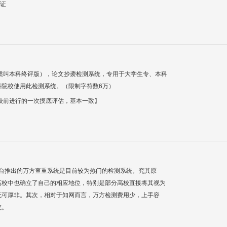
验证
惯叫本科终评版），论文抄袭检测系统，专用于大学生专、本科
科院校使用此检测系统。（限制字符数6万）
校前进行的一次摸底评估，基本一致】
平台推出的万方查重系统是目前较为热门的检测系统。究其原
高校中也确立了自己的相应地位，特别是部分高校直接将其视为
无可厚非。其次，相对于知网而言，万方检测费用少，上手容
统。